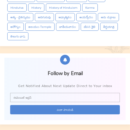
Hindutva
History
History of Hinduism
Karma
ఆత్మ - చైతన్యము
ఆదిగురువు
ఆధ్యాత్మికం
ఆయర్వేదం
ఆరు చక్రాలు
ఆరోగ్యం
ఆలయం-Temple
జాతీయవాదం
జీవన శైలి
తీర్థయాత్ర
తెలుగు భాష
Follow by Email
Get Notified About Next Update Direct to Your inbox