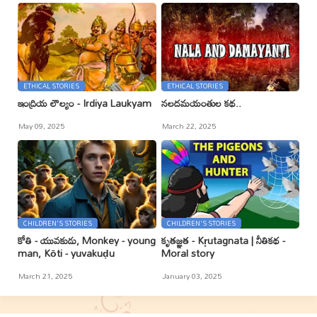
ETHICAL STORIES
ETHICAL STORIES
ఇంద్రియ లౌల్యం - Irdiya Laukyam
నలదమయంతుల కథ..
May 09, 2025
March 22, 2025
CHILDREN'S STORIES
CHILDREN'S STORIES
కోతి - యువకుడు, Monkey - young
కృతజ్ఞత - Kr̥utagnata | నీతికథ -
man, Kōti - yuvakuḍu
Moral story
March 21, 2025
January 03, 2025