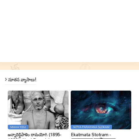
నూతన వ్యాసాలు!
MAHA YOGI
NITYA PARAYANA SLOKAM
అన్నారెడ్డిపాళెం రామయోగి (1895-
Ekatmata Stotram -