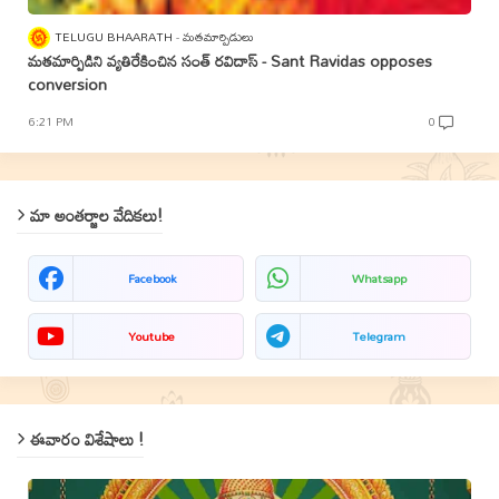
TELUGU BHAARATH
మతమార్పిడులు
మతమార్పిడిని వ్యతిరేకించిన సంత్‌ రవిదాస్‌ - Sant Ravidas opposes
conversion
6:21 PM
0
మా అంతర్జాల వేదికలు!
Facebook
Whatsapp
Youtube
Telegram
ఈవారం విశేషాలు !