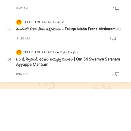
9:47 AM
0
TELUGU BHAARATH
తెలుగు
తెలుగులో మహా ప్రాణ అక్షరములు - Telugu Maha Prana Aksharamulu
11:36 AM
1
TELUGU BHAARATH
అయ్యప్ప మంత్రం
ఓం శ్రీ స్వామియే శరణం అయ్యప్ప మంత్రం | Om Sri Swamye Saranam
Ayyappa Mantram
8:57 AM
0