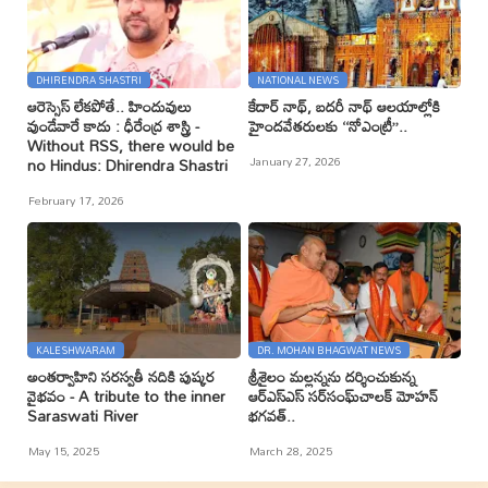
DHIRENDRA SHASTRI
NATIONAL NEWS
ఆరెస్సెస్ లేకపోతే.. హిందువులు
కేదార్ నాథ్, బదరీ నాథ్ ఆలయాల్లోకి
వుండేవారే కాదు : ధీరేంద్ర శాస్త్రి -
హైందవేతరులకు ‘‘నోఎంట్రీ’’..
Without RSS, there would be
January 27, 2026
no Hindus: Dhirendra Shastri
February 17, 2026
KALESHWARAM
DR. MOHAN BHAGWAT NEWS
అంతర్వాహిని సరస్వతీ నదికి పుష్కర
శ్రీశైలం మల్లన్నను దర్శించుకున్న
వైభవం - A tribute to the inner
ఆర్ఎస్ఎస్ సర్‌సంఘ్‌చాలక్ మోహన్
Saraswati River
భగవత్..
May 15, 2025
March 28, 2025