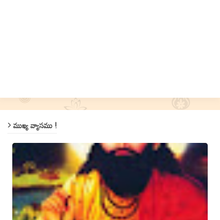
ముఖ్య వ్యాసము !