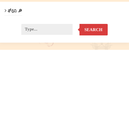
శోధిని 🔎
SEARCH