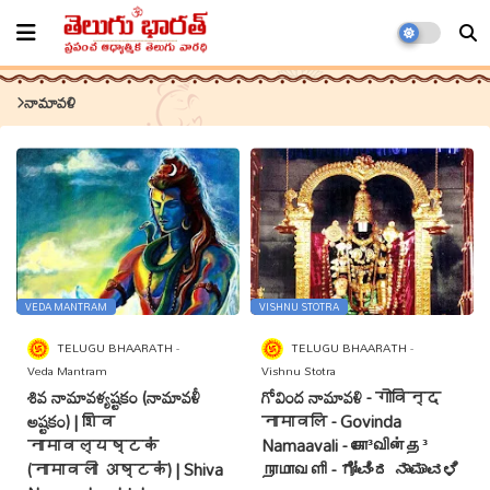
నామావళి
VEDA MANTRAM
VISHNU STOTRA
TELUGU BHAARATH
TELUGU BHAARATH
Veda Mantram
Vishnu Stotra
శివ నామావళ్యష్టకం (నామావళీ
గోవింద నామావళి - गोविन्द
అష్టకం) | शिव
नामावलि - Govinda
नामावल्यष्टकं
Namaavali - கோ³வின்த³
(नामावली अष्टकं) | Shiva
நாமாவளி - ಗೋವಿಂದ ನಾಮಾವಳಿ