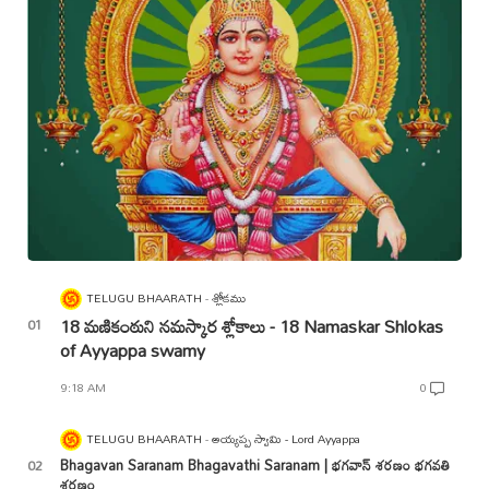
TELUGU BHAARATH
శ్లోకము
18 మణికంఠుని నమస్కార శ్లోకాలు - 18 Namaskar Shlokas
of Ayyappa swamy
9:18 AM
0
TELUGU BHAARATH
అయ్యప్ప స్వామి - Lord Ayyappa
Bhagavan Saranam Bhagavathi Saranam | భగవాన్ శరణం భగవతి
శరణం