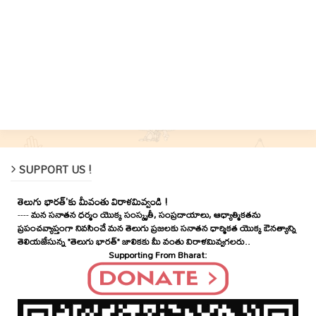
SUPPORT US !
తెలుగు భారత్'కు మీవంతు విరాళమివ్వండి !
----
మన సనాతన ధర్మం యొక్క సంస్కృతీ, సంప్రదాయాలు, ఆధ్యాత్మికతను
ప్రపంచవ్యాప్తంగా నివసించే మన తెలుగు ప్రజలకు సనాతన ధార్మికత యొక్క ఔనత్యాన్ని
తెలియజేసున్న "తెలుగు భారత్" జాలికకు మీ వంతు విరాళమివ్వగలరు..
Supporting From Bharat: