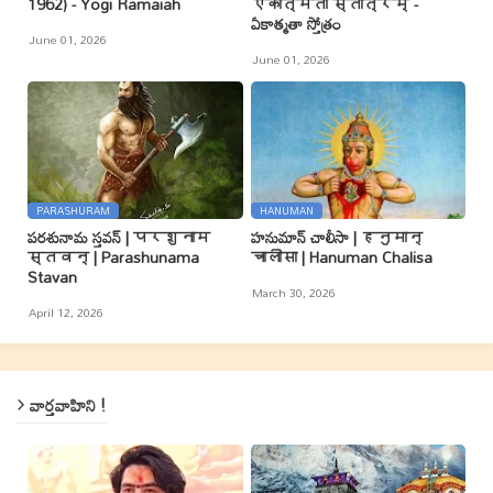
1962) - Yogi Ramaiah
एकात्मता स्तोत्रम् -
ఏకాత్మతా స్తోత్రం
June 01, 2026
June 01, 2026
PARASHURAM
HANUMAN
పరశునామ స్తవన్ | परशुनाम
హనుమాన్ చాలీసా | हनुमान्
स्तवन् | Parashunama
चालीसा | Hanuman Chalisa
Stavan
March 30, 2026
April 12, 2026
వార్తవాహిని !