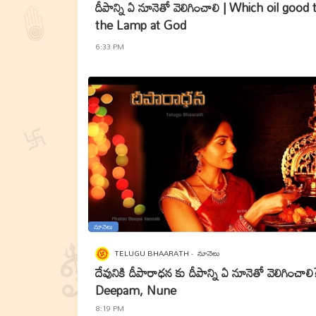
దీపాన్ని ఏ నూనెతో వెలిగించాలి | Which oil good t
the Lamp at God
6:33 PM
నూనెలు
TELUGU BHAARATH
నూనెలు
దేవునికి దీపారాధన కు దీపాన్ని ఏ నూనెతో వెలిగించాలి
Deepam, Nune
8:19 PM