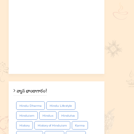
వ్యాస భాండాగారం!
Hindu Dharma
Hindu Lifestyle
Hinduism
Hindus
Hindutva
History
History of Hinduism
Karma