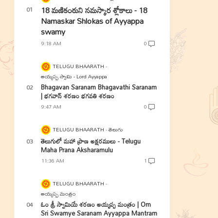
18 మణికంఠుని నమస్కార శ్లోకాలు - 18
Namaskar Shlokas of Ayyappa
swamy
9:18 AM
0
TELUGU BHAARATH
అయ్యప్ప స్వామి - Lord Ayyappa
Bhagavan Saranam Bhagavathi Saranam
| భగవాన్ శరణం భగవతి శరణం
9:47 AM
0
TELUGU BHAARATH
తెలుగు
తెలుగులో మహా ప్రాణ అక్షరములు - Telugu
Maha Prana Aksharamulu
11:36 AM
1
TELUGU BHAARATH
అయ్యప్ప మంత్రం
ఓం శ్రీ స్వామియే శరణం అయ్యప్ప మంత్రం | Om
Sri Swamye Saranam Ayyappa Mantram