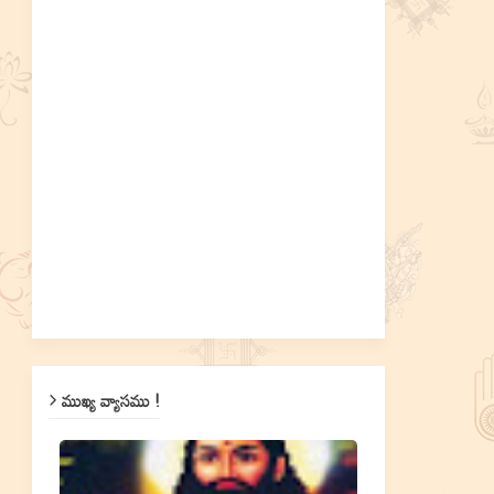
ముఖ్య వ్యాసము !