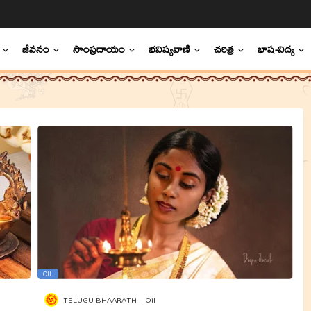
జీవనం
సాంప్రదాయం
భవిష్యవాణి
చరిత్ర
భాష-విద్య
OIL
TELUGU BHAARATH
Oil