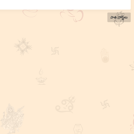
పాత పోస్ట్‌లు