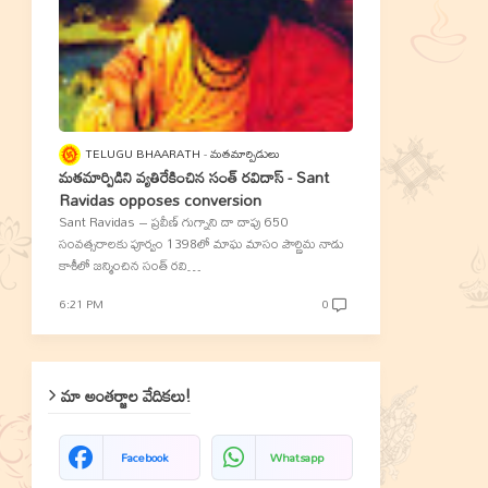
TELUGU BHAARATH
మతమార్పిడులు
మతమార్పిడిని వ్యతిరేకించిన సంత్‌ రవిదాస్‌ - Sant
Ravidas opposes conversion
Sant Ravidas – ప్రవీణ్‌ గుగ్నాని దా దాపు 650
సంవత్సరాలకు పూర్వం 1398లో మాఘ మాసం పౌర్ణిమ నాడు
కాశీలో జన్మించిన సంత్‌ రవి…
6:21 PM
0
మా అంతర్జాల వేదికలు!
Facebook
Whatsapp