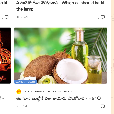
o lit
ఏ నూనెతో దీపం వెలిగించాలి | Which oil should be lit
the lamp
10:59 AM
0
0
WOMEN HEALTH
TELUGU BHAARATH
Women Health
? -
తల నూనె ఇంట్లోనే ఎలా తాయారు చేసుకోవాలి - Hair Oil
7:01 AM
0