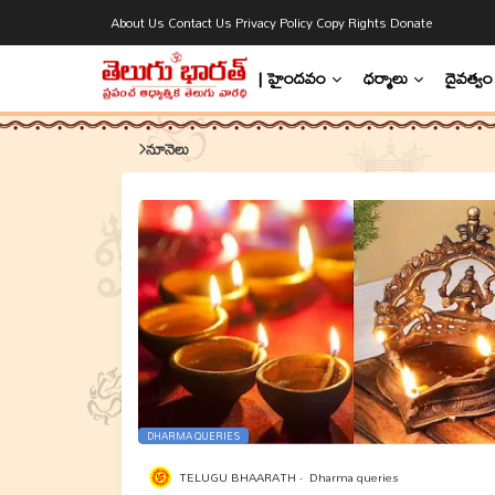
About Us
Contact Us
Privacy Policy
Copy Rights
Donate
| హైందవం
ధర్మాలు
దైవత్వం
నూనెలు
DHARMA QUERIES
TELUGU BHAARATH
Dharma queries