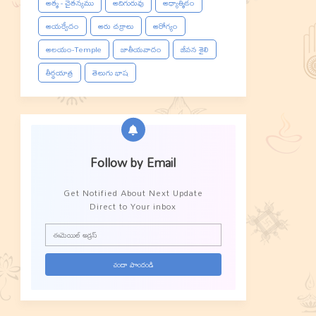
ఆత్మ - చైతన్యము
ఆదిగురువు
ఆధ్యాత్మికం
ఆయర్వేదం
ఆరు చక్రాలు
ఆరోగ్యం
ఆలయం-Temple
జాతీయవాదం
జీవన శైలి
తీర్థయాత్ర
తెలుగు భాష
Follow by Email
Get Notified About Next Update
Direct to Your inbox