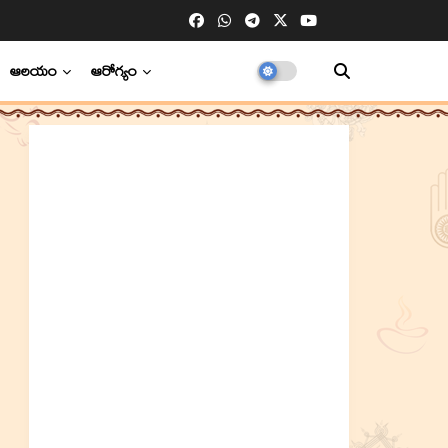
ఆలయం
ఆరోగ్యం