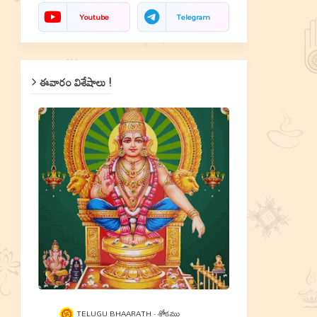
Youtube
Telegram
ఈవారం విశేషాలు !
TELUGU BHAARATH
శ్లోకము