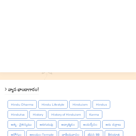
వ్యాస భాండాగారం!
Hindu Dharma
Hindu Lifestyle
Hinduism
Hindus
Hindutva
History
History of Hinduism
Karma
ఆత్మ - చైతన్యము
ఆదిగురువు
ఆధ్యాత్మికం
ఆయర్వేదం
ఆరు చక్రాలు
ఆరోగ్యం
ఆలయం-Temple
జాతీయవాదం
జీవన శైలి
తీర్థయాత్ర