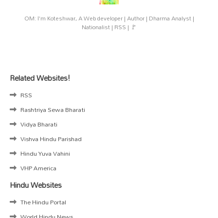
OM: I'm Koteshwar, A Web developer | Author | Dharma Analyst |
Nationalist | RSS | 🚩
Related Websites!
RSS
Rashtriya Sewa Bharati
Vidya Bharati
Vishva Hindu Parishad
Hindu Yuva Vahini
VHP America
Hindu Websites
The Hindu Portal
World Hindu News