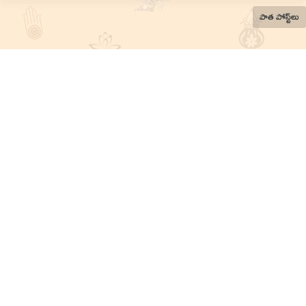
పాత పోస్ట్‌లు