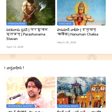
PARASHURAM
HANUMAN
పరశునామ స్తవన్ | परशुनाम
హనుమాన్ చాలీసా | हनुमान्
स्तवन् | Parashunama
चालीसा | Hanuman Chalisa
Stavan
March 30, 2026
April 12, 2026
వార్తవాహిని !
DHIRENDRA SHASTRI
NATIONAL NEWS