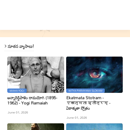
నూతన వ్యాసాలు!
MAHA YOGI
NITYA PARAYANA SLOKAM
అన్నారెడ్డిపాళెం రామయోగి (1895-
Ekatmata Stotram -
1962) - Yogi Ramaiah
एकात्मता स्तोत्रम् -
ఏకాత్మతా స్తోత్రం
June 01, 2026
June 01, 2026