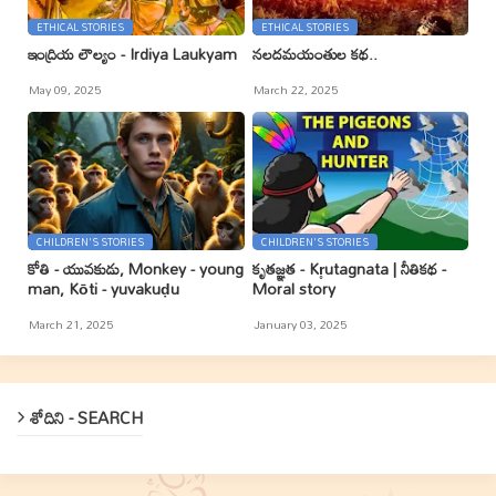
ETHICAL STORIES
ETHICAL STORIES
ఇంద్రియ లౌల్యం - Irdiya Laukyam
నలదమయంతుల కథ..
May 09, 2025
March 22, 2025
CHILDREN'S STORIES
CHILDREN'S STORIES
కోతి - యువకుడు, Monkey - young
కృతజ్ఞత - Kr̥utagnata | నీతికథ -
man, Kōti - yuvakuḍu
Moral story
March 21, 2025
January 03, 2025
శోదిని - SEARCH