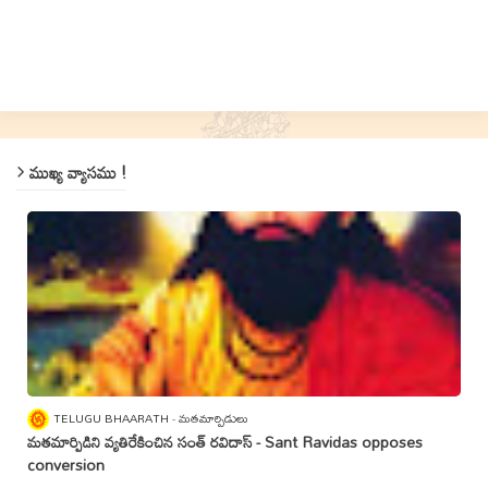
ముఖ్య వ్యాసము !
TELUGU BHAARATH
మతమార్పిడులు
మతమార్పిడిని వ్యతిరేకించిన సంత్‌ రవిదాస్‌ - Sant Ravidas opposes
conversion