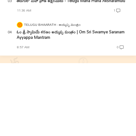
తెలుగులో మహా ప్రాణ అక్షరములు - Telugu Maha Prana Aksharamulu
11:36 AM
1
TELUGU BHAARATH
అయ్యప్ప మంత్రం
ఓం శ్రీ స్వామియే శరణం అయ్యప్ప మంత్రం | Om Sri Swamye Saranam
Ayyappa Mantram
8:57 AM
0