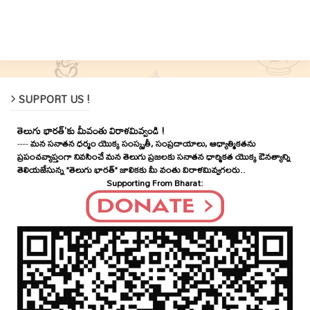
SUPPORT US !
తెలుగు భారత్'కు మీవంతు విరాళమివ్వండి !
----
మన సనాతన ధర్మం యొక్క సంస్కృతీ, సంప్రదాయాలు, ఆధ్యాత్మికతను
ప్రపంచవ్యాప్తంగా నివసించే మన తెలుగు ప్రజలకు సనాతన ధార్మికత యొక్క ఔనత్యాన్ని
తెలియజేసున్న "తెలుగు భారత్" జాలికకు మీ వంతు విరాళమివ్వగలరు..
Supporting From Bharat: