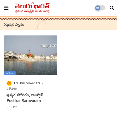
పుష్కర స్నానం
సరోవరం
TELUGU BHAARATH
సరోవరం
పుష్కర సరోవరం, రాజస్థాన్ -
Pushkar Sarovaram
8:12 PM