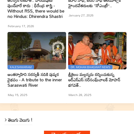
ఆరెస్సెస్ లేకపోతే.. హిందువులు
కేదార్ నాథ్, బదరీ నాథ్ ఆలయాల్లోకి
వుండేవారే కాదు : ధీరేంద్ర శాస్త్రి -
హైందవేతరులకు ‘‘నోఎంట్రీ’’..
Without RSS, there would be
January 27, 2026
no Hindus: Dhirendra Shastri
February 17, 2026
KALESHWARAM
DR. MOHAN BHAGWAT NEWS
అంతర్వాహిని సరస్వతీ నదికి పుష్కర
శ్రీశైలం మల్లన్నను దర్శించుకున్న
వైభవం - A tribute to the inner
ఆర్ఎస్ఎస్ సర్‌సంఘ్‌చాలక్ మోహన్
Saraswati River
భగవత్..
May 15, 2025
March 28, 2025
తెలుగు వెలుగు !