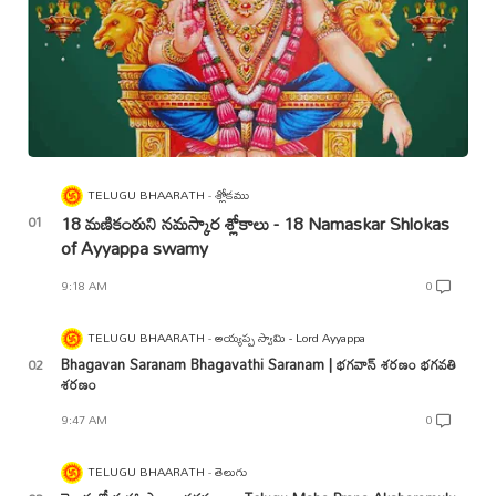
TELUGU BHAARATH
శ్లోకము
18 మణికంఠుని నమస్కార శ్లోకాలు - 18 Namaskar Shlokas
of Ayyappa swamy
9:18 AM
0
TELUGU BHAARATH
అయ్యప్ప స్వామి - Lord Ayyappa
Bhagavan Saranam Bhagavathi Saranam | భగవాన్ శరణం భగవతి
శరణం
9:47 AM
0
TELUGU BHAARATH
తెలుగు