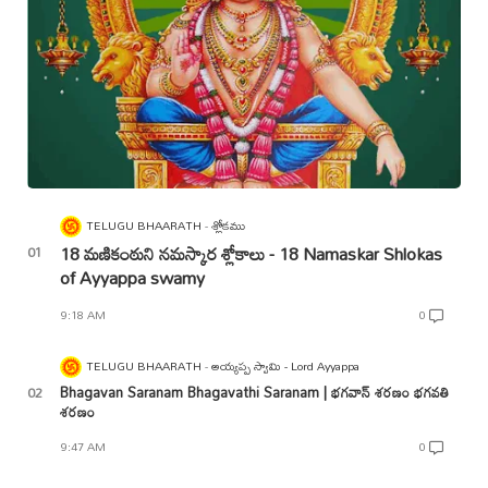
TELUGU BHAARATH
శ్లోకము
18 మణికంఠుని నమస్కార శ్లోకాలు - 18 Namaskar Shlokas
of Ayyappa swamy
9:18 AM
0
TELUGU BHAARATH
అయ్యప్ప స్వామి - Lord Ayyappa
Bhagavan Saranam Bhagavathi Saranam | భగవాన్ శరణం భగవతి
శరణం
9:47 AM
0