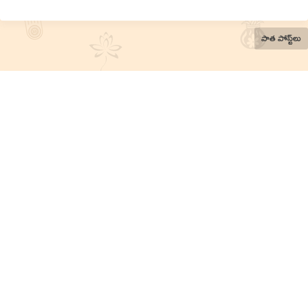
పాత పోస్ట్‌లు