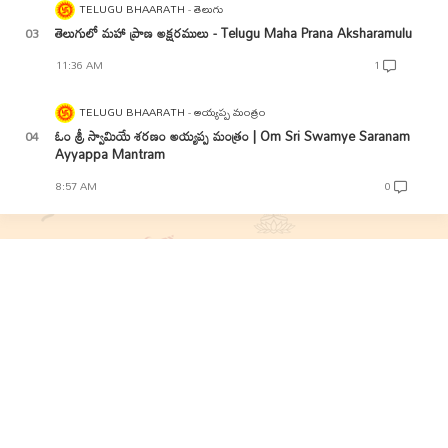
TELUGU BHAARATH
తెలుగు
తెలుగులో మహా ప్రాణ అక్షరములు - Telugu Maha Prana Aksharamulu
11:36 AM
1
TELUGU BHAARATH
అయ్యప్ప మంత్రం
ఓం శ్రీ స్వామియే శరణం అయ్యప్ప మంత్రం | Om Sri Swamye Saranam
Ayyappa Mantram
8:57 AM
0