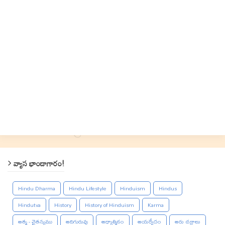
వ్యాస భాండాగారం!
Hindu Dharma
Hindu Lifestyle
Hinduism
Hindus
Hindutva
History
History of Hinduism
Karma
ఆత్మ - చైతన్యము
ఆదిగురువు
ఆధ్యాత్మికం
ఆయర్వేదం
ఆరు చక్రాలు