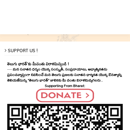
SUPPORT US !
తెలుగు భారత్'కు మీవంతు విరాళమివ్వండి !
----
మన సనాతన ధర్మం యొక్క సంస్కృతీ, సంప్రదాయాలు, ఆధ్యాత్మికతను
ప్రపంచవ్యాప్తంగా నివసించే మన తెలుగు ప్రజలకు సనాతన ధార్మికత యొక్క ఔనత్యాన్ని
తెలియజేసున్న "తెలుగు భారత్" జాలికకు మీ వంతు విరాళమివ్వగలరు..
Supporting From Bharat: