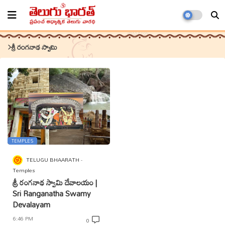
శ్రీ రంగనాథ స్వామి
TEMPLES
TELUGU BHAARATH
Temples
శ్రీ రంగనాథ స్వామి దేవాలయం |
Sri Ranganatha Swamy
Devalayam
6:46 PM
0