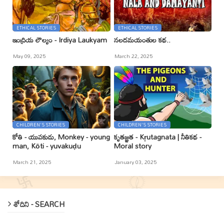
ETHICAL STORIES
ETHICAL STORIES
ఇంద్రియ లౌల్యం - Irdiya Laukyam
నలదమయంతుల కథ..
May 09, 2025
March 22, 2025
CHILDREN'S STORIES
CHILDREN'S STORIES
కోతి - యువకుడు, Monkey - young
కృతజ్ఞత - Kr̥utagnata | నీతికథ -
man, Kōti - yuvakuḍu
Moral story
March 21, 2025
January 03, 2025
శోదిని - SEARCH