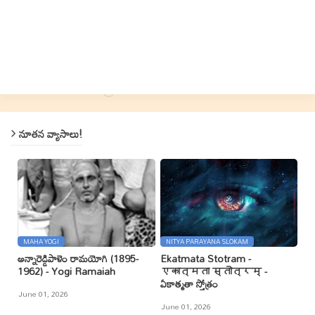
నూతన వ్యాసాలు!
MAHA YOGI
NITYA PARAYANA SLOKAM
అన్నారెడ్డిపాళెం రామయోగి (1895-
Ekatmata Stotram -
1962) - Yogi Ramaiah
एकात्मता स्तोत्रम् -
ఏకాత్మతా స్తోత్రం
June 01, 2026
June 01, 2026