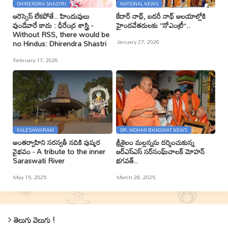
DHIRENDRA SHASTRI
NATIONAL NEWS
ఆరెస్సెస్ లేకపోతే.. హిందువులు
కేదార్ నాథ్, బదరీ నాథ్ ఆలయాల్లోకి
వుండేవారే కాదు : ధీరేంద్ర శాస్త్రి -
హైందవేతరులకు ‘‘నోఎంట్రీ’’..
Without RSS, there would be
January 27, 2026
no Hindus: Dhirendra Shastri
February 17, 2026
KALESHWARAM
DR. MOHAN BHAGWAT NEWS
అంతర్వాహిని సరస్వతీ నదికి పుష్కర
శ్రీశైలం మల్లన్నను దర్శించుకున్న
వైభవం - A tribute to the inner
ఆర్ఎస్ఎస్ సర్‌సంఘ్‌చాలక్ మోహన్
Saraswati River
భగవత్..
May 15, 2025
March 28, 2025
తెలుగు వెలుగు !