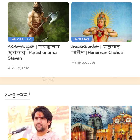
PARASHURAM
HANUMAN
పరశునామ స్తవన్ | परशुनाम
హనుమాన్ చాలీసా | हनुमान्
स्तवन् | Parashunama
चालीसा | Hanuman Chalisa
Stavan
March 30, 2026
April 12, 2026
వార్తవాహిని !