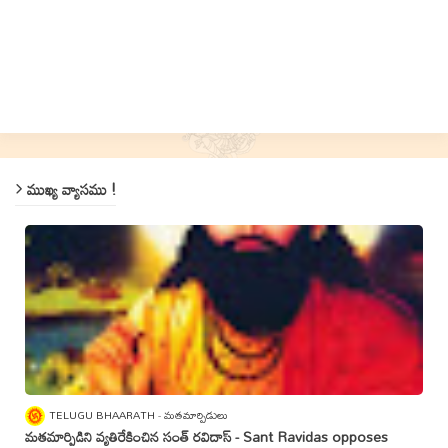
ముఖ్య వ్యాసము !
TELUGU BHAARATH
మతమార్పిడులు
మతమార్పిడిని వ్యతిరేకించిన సంత్‌ రవిదాస్‌ - Sant Ravidas opposes