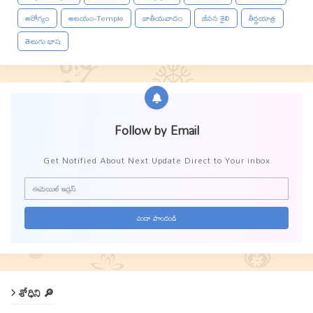
ఆరోగ్యం
ఆలయం-Temple
జాతీయవాదం
జీవన శైలి
తీర్థయాత్ర
తెలుగు భాష
Follow by Email
Get Notified About Next Update Direct to Your inbox
శోధిని 🔎