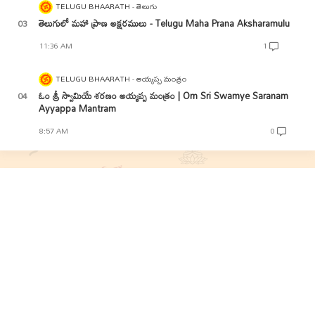
TELUGU BHAARATH
తెలుగు
తెలుగులో మహా ప్రాణ అక్షరములు - Telugu Maha Prana Aksharamulu
11:36 AM
1
TELUGU BHAARATH
అయ్యప్ప మంత్రం
ఓం శ్రీ స్వామియే శరణం అయ్యప్ప మంత్రం | Om Sri Swamye Saranam
Ayyappa Mantram
8:57 AM
0