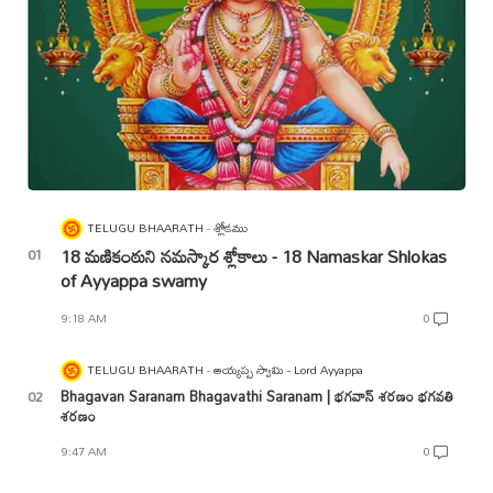
TELUGU BHAARATH
శ్లోకము
18 మణికంఠుని నమస్కార శ్లోకాలు - 18 Namaskar Shlokas
of Ayyappa swamy
9:18 AM
0
TELUGU BHAARATH
అయ్యప్ప స్వామి - Lord Ayyappa
Bhagavan Saranam Bhagavathi Saranam | భగవాన్ శరణం భగవతి
శరణం
9:47 AM
0