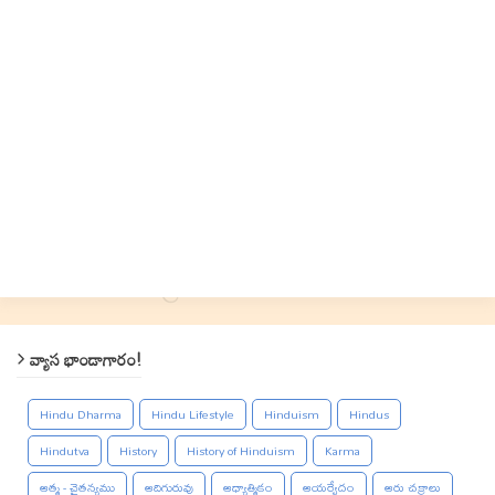
వ్యాస భాండాగారం!
Hindu Dharma
Hindu Lifestyle
Hinduism
Hindus
Hindutva
History
History of Hinduism
Karma
ఆత్మ - చైతన్యము
ఆదిగురువు
ఆధ్యాత్మికం
ఆయర్వేదం
ఆరు చక్రాలు