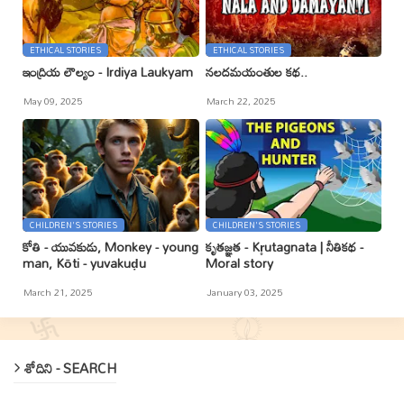
ETHICAL STORIES
ETHICAL STORIES
ఇంద్రియ లౌల్యం - Irdiya Laukyam
నలదమయంతుల కథ..
May 09, 2025
March 22, 2025
CHILDREN'S STORIES
CHILDREN'S STORIES
కోతి - యువకుడు, Monkey - young
కృతజ్ఞత - Kr̥utagnata | నీతికథ -
man, Kōti - yuvakuḍu
Moral story
March 21, 2025
January 03, 2025
శోదిని - SEARCH