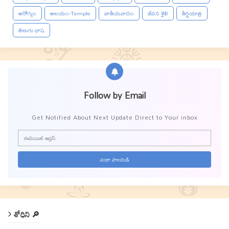
ఆరోగ్యం
ఆలయం-Temple
జాతీయవాదం
జీవన శైలి
తీర్థయాత్ర
తెలుగు భాష
Follow by Email
Get Notified About Next Update Direct to Your inbox
శోధిని 🔎