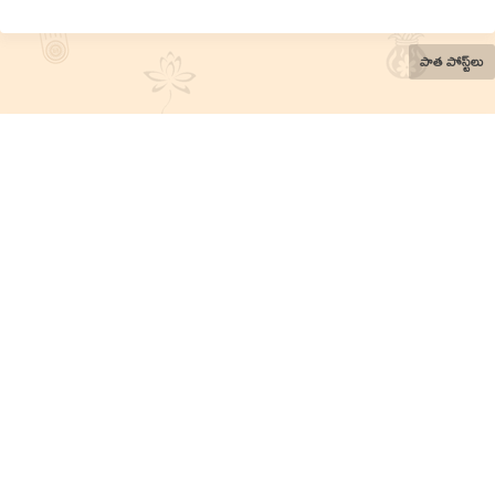
పాత పోస్ట్‌లు