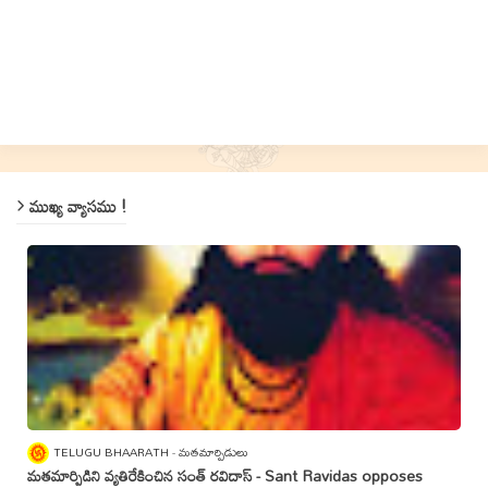
ముఖ్య వ్యాసము !
TELUGU BHAARATH
మతమార్పిడులు
మతమార్పిడిని వ్యతిరేకించిన సంత్‌ రవిదాస్‌ - Sant Ravidas opposes