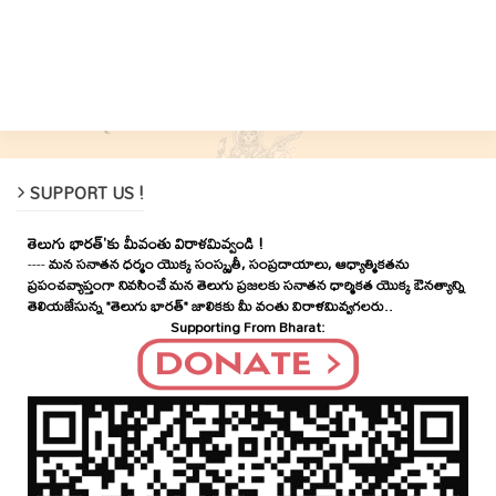
SUPPORT US !
తెలుగు భారత్'కు మీవంతు విరాళమివ్వండి !
----
మన సనాతన ధర్మం యొక్క సంస్కృతీ, సంప్రదాయాలు, ఆధ్యాత్మికతను
ప్రపంచవ్యాప్తంగా నివసించే మన తెలుగు ప్రజలకు సనాతన ధార్మికత యొక్క ఔనత్యాన్ని
తెలియజేసున్న "తెలుగు భారత్" జాలికకు మీ వంతు విరాళమివ్వగలరు..
Supporting From Bharat: