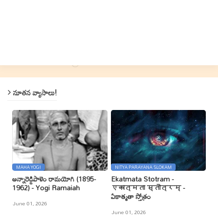
నూతన వ్యాసాలు!
MAHA YOGI
NITYA PARAYANA SLOKAM
అన్నారెడ్డిపాళెం రామయోగి (1895-
Ekatmata Stotram -
1962) - Yogi Ramaiah
एकात्मता स्तोत्रम् -
ఏకాత్మతా స్తోత్రం
June 01, 2026
June 01, 2026