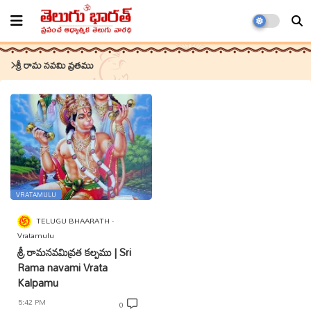
శ్రీ రామ నవమి వ్రతము
VRATAMULU
TELUGU BHAARATH
Vratamulu
శ్రీ రామనవమివ్రత కల్పము | Sri
Rama navami Vrata
Kalpamu
5:42 PM
0