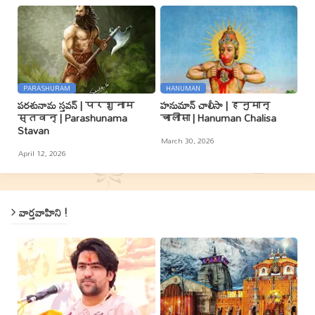
PARASHURAM
HANUMAN
పరశునామ స్తవన్ | परशुनाम
హనుమాన్ చాలీసా | हनुमान्
स्तवन् | Parashunama
चालीसा | Hanuman Chalisa
Stavan
March 30, 2026
April 12, 2026
వార్తవాహిని !