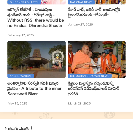
DHIRENDRA SHASTRI
NATIONAL NEWS
ఆరెస్సెస్ లేకపోతే.. హిందువులు
కేదార్ నాథ్, బదరీ నాథ్ ఆలయాల్లోకి
వుండేవారే కాదు : ధీరేంద్ర శాస్త్రి -
హైందవేతరులకు ‘‘నోఎంట్రీ’’..
Without RSS, there would be
January 27, 2026
no Hindus: Dhirendra Shastri
February 17, 2026
KALESHWARAM
DR. MOHAN BHAGWAT NEWS
అంతర్వాహిని సరస్వతీ నదికి పుష్కర
శ్రీశైలం మల్లన్నను దర్శించుకున్న
వైభవం - A tribute to the inner
ఆర్ఎస్ఎస్ సర్‌సంఘ్‌చాలక్ మోహన్
Saraswati River
భగవత్..
May 15, 2025
March 28, 2025
తెలుగు వెలుగు !