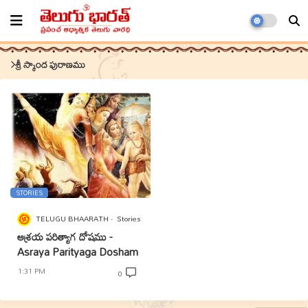
శ్రీ స్కాంద పురాణము
STORIES
TELUGU BHAARATH
Stories
ఆశ్రయ పరిత్యాగ దోషము -
Asraya Parityaga Dosham
1:31 PM
0