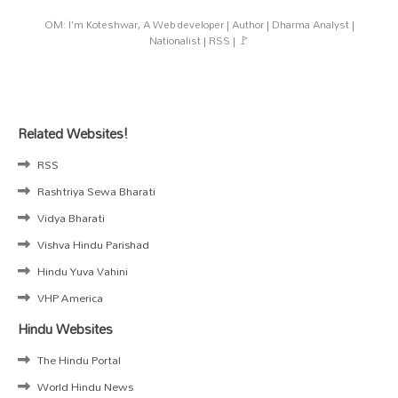
OM: I'm Koteshwar, A Web developer | Author | Dharma Analyst |
Nationalist | RSS | 🚩
Related Websites!
RSS
Rashtriya Sewa Bharati
Vidya Bharati
Vishva Hindu Parishad
Hindu Yuva Vahini
VHP America
Hindu Websites
The Hindu Portal
World Hindu News