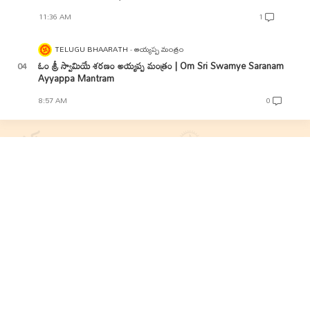
11:36 AM
1
TELUGU BHAARATH
అయ్యప్ప మంత్రం
ఓం శ్రీ స్వామియే శరణం అయ్యప్ప మంత్రం | Om Sri Swamye Saranam
Ayyappa Mantram
8:57 AM
0