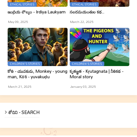
ETHICAL STORIES
ETHICAL STORIES
ఇంద్రియ లౌల్యం - Irdiya Laukyam
నలదమయంతుల కథ..
May 09, 2025
March 22, 2025
CHILDREN'S STORIES
CHILDREN'S STORIES
కోతి - యువకుడు, Monkey - young
కృతజ్ఞత - Kr̥utagnata | నీతికథ -
man, Kōti - yuvakuḍu
Moral story
March 21, 2025
January 03, 2025
శోదిని - SEARCH