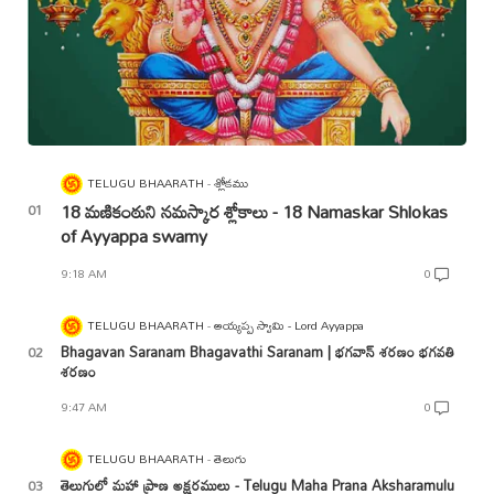
TELUGU BHAARATH
శ్లోకము
18 మణికంఠుని నమస్కార శ్లోకాలు - 18 Namaskar Shlokas
of Ayyappa swamy
9:18 AM
0
TELUGU BHAARATH
అయ్యప్ప స్వామి - Lord Ayyappa
Bhagavan Saranam Bhagavathi Saranam | భగవాన్ శరణం భగవతి
శరణం
9:47 AM
0
TELUGU BHAARATH
తెలుగు
తెలుగులో మహా ప్రాణ అక్షరములు - Telugu Maha Prana Aksharamulu