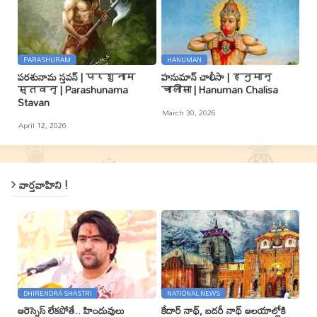
PARASHURAM
HANUMAN
పరశునామ స్తవన్ | परशुनाम
హనుమాన్ చాలీసా | हनुमान्
स्तवन् | Parashunama
चालीसा | Hanuman Chalisa
Stavan
March 30, 2026
April 12, 2026
వార్తవాహిని !
DHIRENDRA SHASTRI
NATIONAL NEWS
ఆరెస్సెస్ లేకపోతే.. హిందువులు
కేదార్ నాథ్, బదరీ నాథ్ ఆలయాల్లోకి