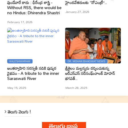
వుండేవారే కాదు : ధీరేంద్ర శాస్త్రి -
హైందవేతరులకు ‘‘నోఎంట్రీ’’..
Without RSS, there would be
January 27, 2026
no Hindus: Dhirendra Shastri
February 17, 2026
KALESHWARAM
DR. MOHAN BHAGWAT NEWS
అంతర్వాహిని సరస్వతీ నదికి పుష్కర
శ్రీశైలం మల్లన్నను దర్శించుకున్న
వైభవం - A tribute to the inner
ఆర్ఎస్ఎస్ సర్‌సంఘ్‌చాలక్ మోహన్
Saraswati River
భగవత్..
May 15, 2025
March 28, 2025
తెలుగు వెలుగు !