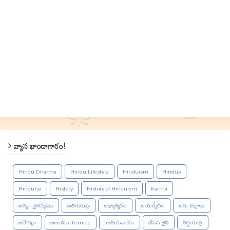
వ్యాస భాండాగారం!
Hindu Dharma
Hindu Lifestyle
Hinduism
Hindus
Hindutva
History
History of Hinduism
Karma
ఆత్మ - చైతన్యము
ఆదిగురువు
ఆధ్యాత్మికం
ఆయర్వేదం
ఆరు చక్రాలు
ఆరోగ్యం
ఆలయం-Temple
జాతీయవాదం
జీవన శైలి
తీర్థయాత్ర