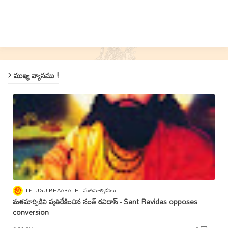
ముఖ్య వ్యాసము !
TELUGU BHAARATH
మతమార్పిడులు
మతమార్పిడిని వ్యతిరేకించిన సంత్‌ రవిదాస్‌ - Sant Ravidas opposes
conversion