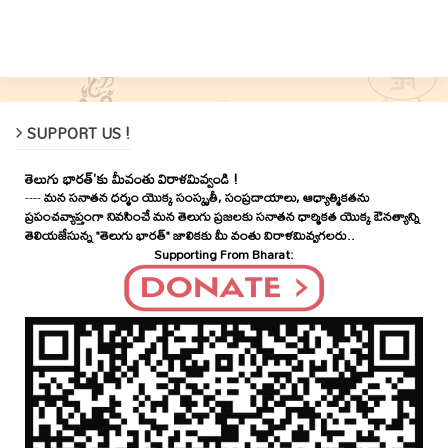
SUPPORT US !
తెలుగు భారత్'కు మీవంతు విరాళమివ్వండి !
----
మన సనాతన ధర్మం యొక్క సంస్కృతీ, సంప్రదాయాలు, ఆధ్యాత్మికతను
ప్రపంచవ్యాప్తంగా నివసించే మన తెలుగు ప్రజలకు సనాతన ధార్మికత యొక్క ఔనత్యాన్ని
తెలియజేసున్న "తెలుగు భారత్" జాలికకు మీ వంతు విరాళమివ్వగలరు..
Supporting From Bharat: