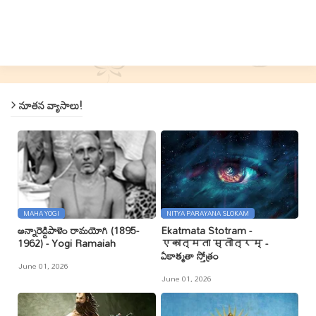
నూతన వ్యాసాలు!
MAHA YOGI
NITYA PARAYANA SLOKAM
అన్నారెడ్డిపాళెం రామయోగి (1895-
Ekatmata Stotram -
1962) - Yogi Ramaiah
एकात्मता स्तोत्रम् -
ఏకాత్మతా స్తోత్రం
June 01, 2026
June 01, 2026