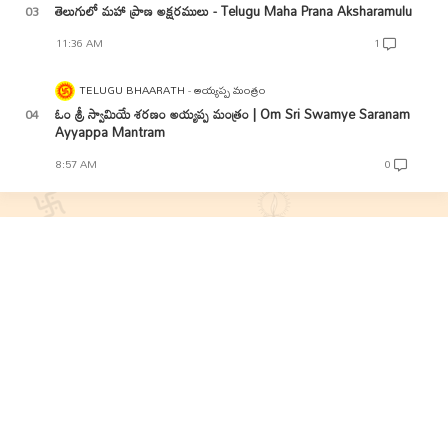
తెలుగులో మహా ప్రాణ అక్షరములు - Telugu Maha Prana Aksharamulu
11:36 AM
1
TELUGU BHAARATH
అయ్యప్ప మంత్రం
ఓం శ్రీ స్వామియే శరణం అయ్యప్ప మంత్రం | Om Sri Swamye Saranam
Ayyappa Mantram
8:57 AM
0