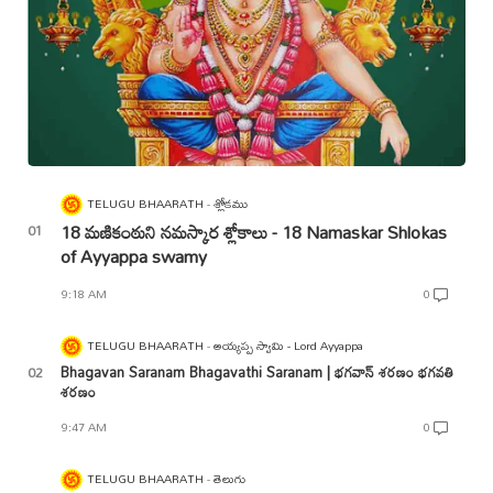
TELUGU BHAARATH
శ్లోకము
18 మణికంఠుని నమస్కార శ్లోకాలు - 18 Namaskar Shlokas
of Ayyappa swamy
9:18 AM
0
TELUGU BHAARATH
అయ్యప్ప స్వామి - Lord Ayyappa
Bhagavan Saranam Bhagavathi Saranam | భగవాన్ శరణం భగవతి
శరణం
9:47 AM
0
TELUGU BHAARATH
తెలుగు