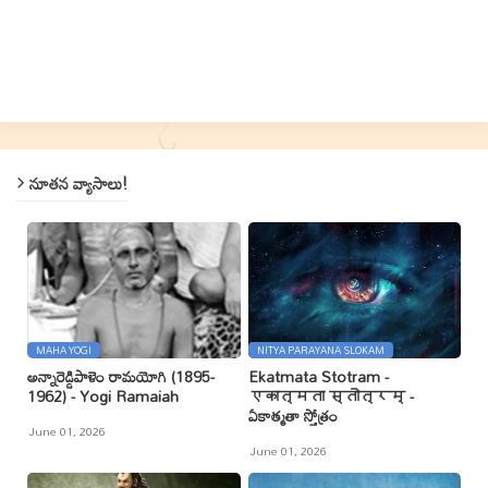
నూతన వ్యాసాలు!
MAHA YOGI
NITYA PARAYANA SLOKAM
అన్నారెడ్డిపాళెం రామయోగి (1895-
Ekatmata Stotram -
1962) - Yogi Ramaiah
एकात्मता स्तोत्रम् -
ఏకాత్మతా స్తోత్రం
June 01, 2026
June 01, 2026