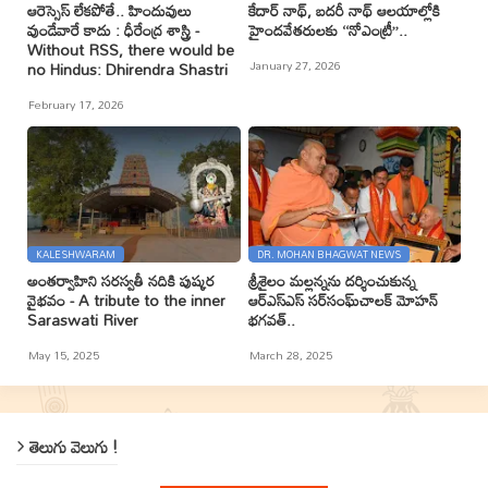
ఆరెస్సెస్ లేకపోతే.. హిందువులు
కేదార్ నాథ్, బదరీ నాథ్ ఆలయాల్లోకి
వుండేవారే కాదు : ధీరేంద్ర శాస్త్రి -
హైందవేతరులకు ‘‘నోఎంట్రీ’’..
Without RSS, there would be
January 27, 2026
no Hindus: Dhirendra Shastri
February 17, 2026
KALESHWARAM
DR. MOHAN BHAGWAT NEWS
అంతర్వాహిని సరస్వతీ నదికి పుష్కర
శ్రీశైలం మల్లన్నను దర్శించుకున్న
వైభవం - A tribute to the inner
ఆర్ఎస్ఎస్ సర్‌సంఘ్‌చాలక్ మోహన్
Saraswati River
భగవత్..
May 15, 2025
March 28, 2025
తెలుగు వెలుగు !