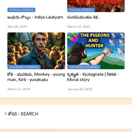
ETHICAL STORIES
ETHICAL STORIES
ఇంద్రియ లౌల్యం - Irdiya Laukyam
నలదమయంతుల కథ..
May 09, 2025
March 22, 2025
CHILDREN'S STORIES
CHILDREN'S STORIES
కోతి - యువకుడు, Monkey - young
కృతజ్ఞత - Kr̥utagnata | నీతికథ -
man, Kōti - yuvakuḍu
Moral story
March 21, 2025
January 03, 2025
శోదిని - SEARCH