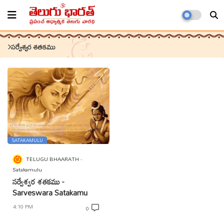
సర్వేశ్వర శతకము
SATAKAMULU
TELUGU BHAARATH
Satakamulu
సర్వేశ్వర శతకము -
Sarveswara Satakamu
4:10 PM
0