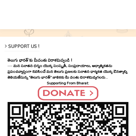
SUPPORT US !
తెలుగు భారత్'కు మీవంతు విరాళమివ్వండి !
----
మన సనాతన ధర్మం యొక్క సంస్కృతీ, సంప్రదాయాలు, ఆధ్యాత్మికతను
ప్రపంచవ్యాప్తంగా నివసించే మన తెలుగు ప్రజలకు సనాతన ధార్మికత యొక్క ఔనత్యాన్ని
తెలియజేసున్న "తెలుగు భారత్" జాలికకు మీ వంతు విరాళమివ్వగలరు..
Supporting From Bharat: