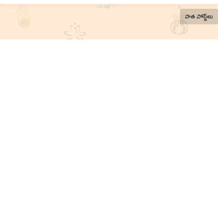
పాత పోస్ట్‌లు