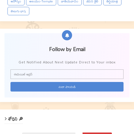
ఆరోగ్యం
ఆలయం-Temple
జాతీయవాదం
జీవన శైలి
తీర్థయాత్ర
తెలుగు భాష
Follow by Email
Get Notified About Next Update Direct to Your inbox
శోధిని 🔎