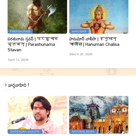
PARASHURAM
HANUMAN
పరశునామ స్తవన్ | परशुनाम
హనుమాన్ చాలీసా | हनुमान्
स्तवन् | Parashunama
चालीसा | Hanuman Chalisa
Stavan
March 30, 2026
April 12, 2026
వార్తవాహిని !
DHIRENDRA SHASTRI
NATIONAL NEWS