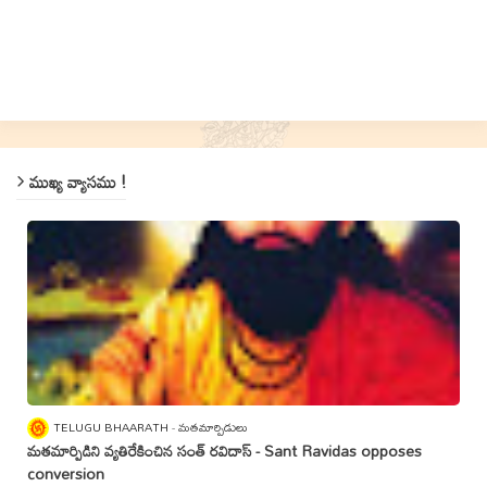
ముఖ్య వ్యాసము !
TELUGU BHAARATH
మతమార్పిడులు
మతమార్పిడిని వ్యతిరేకించిన సంత్‌ రవిదాస్‌ - Sant Ravidas opposes
conversion