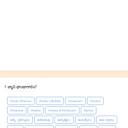
వ్యాస భాండాగారం!
Hindu Dharma
Hindu Lifestyle
Hinduism
Hindus
Hindutva
History
History of Hinduism
Karma
ఆత్మ - చైతన్యము
ఆదిగురువు
ఆధ్యాత్మికం
ఆయర్వేదం
ఆరు చక్రాలు