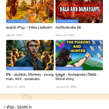
ETHICAL STORIES
ETHICAL STORIES
ఇంద్రియ లౌల్యం - Irdiya Laukyam
నలదమయంతుల కథ..
May 09, 2025
March 22, 2025
CHILDREN'S STORIES
CHILDREN'S STORIES
కోతి - యువకుడు, Monkey - young
కృతజ్ఞత - Kr̥utagnata | నీతికథ -
man, Kōti - yuvakuḍu
Moral story
March 21, 2025
January 03, 2025
శోదిని - SEARCH