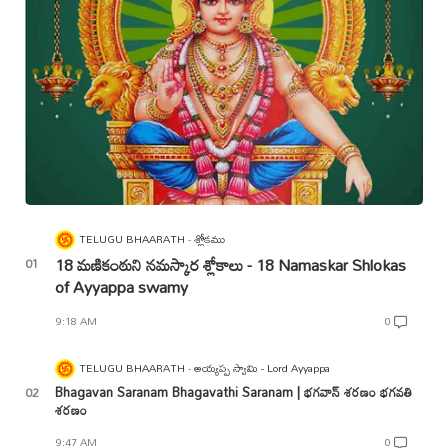
TELUGU BHAARATH
శ్లోకము
18 మణికంఠుని నమస్కార శ్లోకాలు - 18 Namaskar Shlokas
of Ayyappa swamy
9:18 AM
0
TELUGU BHAARATH
అయ్యప్ప స్వామి - Lord Ayyappa
Bhagavan Saranam Bhagavathi Saranam | భగవాన్ శరణం భగవతి
శరణం
9:47 AM
0