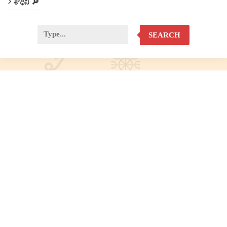
శోధిని 🔎
SEARCH