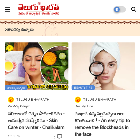
సౌందర్య చిట్కాలు
సౌందర్య చిట్కాలు
BEAUTY TIPS
TELUGU BHAARATH
TELUGU BHAARATH
సౌందర్య చిట్కాలు
Beauty Tips
చలికాలంలో చర్మం పొడిబారడడం -
ముఖాన ఉన్న నల్లమచ్చలు ఇలా
ఆయుర్వేద పరిష్కారము - Skin
తొలగించాలి ! - An easy tip to
Care on winter - Chalikālam
remove the Blockheads in
the face
5:10 PM
0