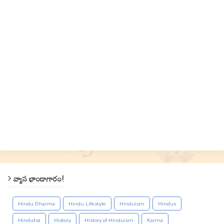
వ్యాస భాండాగారం!
Hindu Dharma
Hindu Lifestyle
Hinduism
Hindus
Hindutva
History
History of Hinduism
Karma