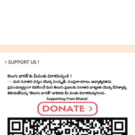
SUPPORT US !
తెలుగు భారత్'కు మీవంతు విరాళమివ్వండి !
----
మన సనాతన ధర్మం యొక్క సంస్కృతీ, సంప్రదాయాలు, ఆధ్యాత్మికతను
ప్రపంచవ్యాప్తంగా నివసించే మన తెలుగు ప్రజలకు సనాతన ధార్మికత యొక్క ఔనత్యాన్ని
తెలియజేసున్న "తెలుగు భారత్" జాలికకు మీ వంతు విరాళమివ్వగలరు..
Supporting From Bharat: