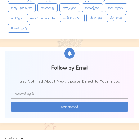
ఆత్మ - చైతన్యము
ఆదిగురువు
ఆధ్యాత్మికం
ఆయర్వేదం
ఆరు చక్రాలు
ఆరోగ్యం
ఆలయం-Temple
జాతీయవాదం
జీవన శైలి
తీర్థయాత్ర
తెలుగు భాష
Follow by Email
Get Notified About Next Update Direct to Your inbox