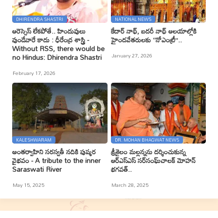
DHIRENDRA SHASTRI
NATIONAL NEWS
ఆరెస్సెస్ లేకపోతే.. హిందువులు
కేదార్ నాథ్, బదరీ నాథ్ ఆలయాల్లోకి
వుండేవారే కాదు : ధీరేంద్ర శాస్త్రి -
హైందవేతరులకు ‘‘నోఎంట్రీ’’..
Without RSS, there would be
January 27, 2026
no Hindus: Dhirendra Shastri
February 17, 2026
KALESHWARAM
DR. MOHAN BHAGWAT NEWS
అంతర్వాహిని సరస్వతీ నదికి పుష్కర
శ్రీశైలం మల్లన్నను దర్శించుకున్న
వైభవం - A tribute to the inner
ఆర్ఎస్ఎస్ సర్‌సంఘ్‌చాలక్ మోహన్
Saraswati River
భగవత్..
May 15, 2025
March 28, 2025