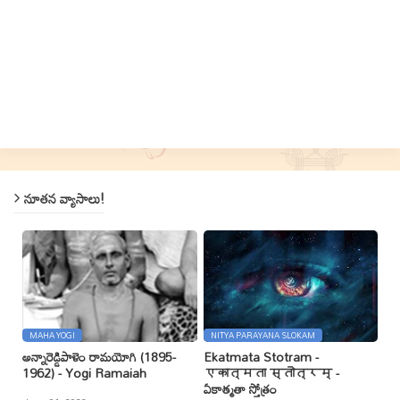
నూతన వ్యాసాలు!
MAHA YOGI
NITYA PARAYANA SLOKAM
అన్నారెడ్డిపాళెం రామయోగి (1895-
Ekatmata Stotram -
1962) - Yogi Ramaiah
एकात्मता स्तोत्रम् -
ఏకాత్మతా స్తోత్రం