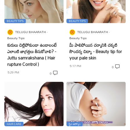
BEAUTY TIPS
BEAUTY TIPS
TELUGU BHAARATH
TELUGU BHAARATH
Beauty Tips
Beauty Tips
కురులు చిట్లిపోకుండా ఉండాలంటే
మీ పాలిపోయిన చర్మానికి చక్కటి
ఎలాంటి జాగ్రత్తలు తీసుకోవాలి? -
సౌందర్య చిట్కా - Beauty tip for
Juttu samrakshana ( Hair
your pale skin
rupture Control )
5:17 PM
0
5:29 PM
0
HAIR CARE
స్త్రీల ఆరోగ్యం