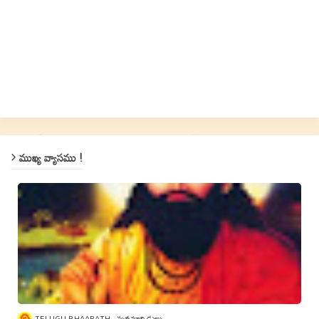
ముఖ్య వ్యాసము !
TELUGU BHAARATH
మతమార్పిడులు