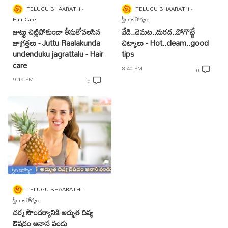
TELUGU BHAARATH
TELUGU BHAARATH
Hair Care
స్త్రీల ఆరోగ్యం
జుట్టు చిట్లిపోకుండా తీసుకోవలసిన
వేడి..చెమట..దురద..పోగొట్టే
జాగ్రత్తలు - Juttu Raalakunda
చిట్కాలు - Hot..cleam..good
undenduku jagrattalu - Hair
tips
care
8:40 PM
0
9:19 PM
0
స్త్రీల ఆరోగ్యం
TELUGU BHAARATH
స్త్రీల ఆరోగ్యం
చర్మ సౌందర్యానికి అద్భుత దివ్య
ఔషదం అనాస పండు