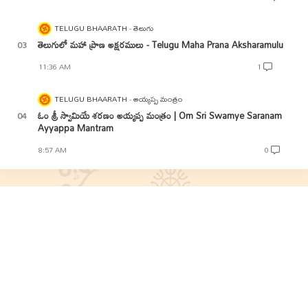
TELUGU BHAARATH
తెలుగు
తెలుగులో మహా ప్రాణ అక్షరములు - Telugu Maha Prana Aksharamulu
11:36 AM
1
TELUGU BHAARATH
అయ్యప్ప మంత్రం
ఓం శ్రీ స్వామియే శరణం అయ్యప్ప మంత్రం | Om Sri Swamye Saranam
Ayyappa Mantram
8:57 AM
0