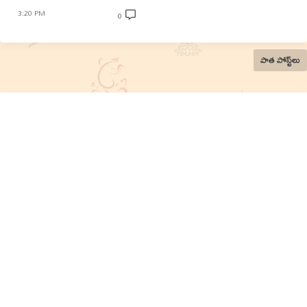
3:20 PM
0
పాత పోస్ట్‌లు