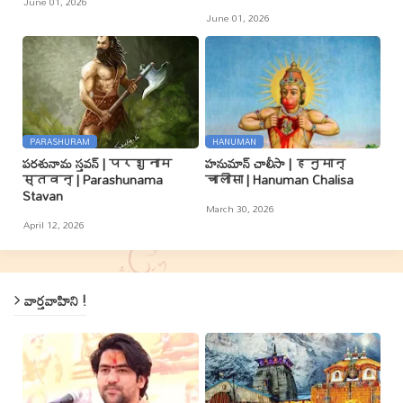
June 01, 2026
June 01, 2026
PARASHURAM
HANUMAN
పరశునామ స్తవన్ | परशुनाम
హనుమాన్ చాలీసా | हनुमान्
स्तवन् | Parashunama
चालीसा | Hanuman Chalisa
Stavan
March 30, 2026
April 12, 2026
వార్తవాహిని !