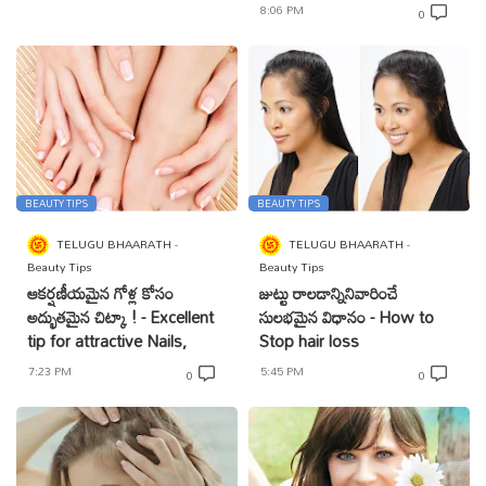
8:06 PM
0
BEAUTY TIPS
BEAUTY TIPS
TELUGU BHAARATH
TELUGU BHAARATH
Beauty Tips
Beauty Tips
ఆకర్షణీయమైన గోళ్ల కోసం
జుట్టు రాలడాన్నినివారించే
అద్భుతమైన చిట్కా ! - Excellent
సులభమైన విధానం - How to
tip for attractive Nails,
Stop hair loss
7:23 PM
5:45 PM
0
0