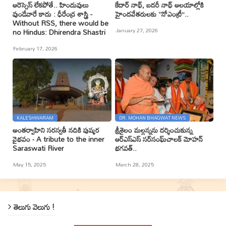
ఆరెస్సెస్ లేకపోతే.. హిందువులు
కేదార్ నాథ్, బదరీ నాథ్ ఆలయాల్లోకి
వుండేవారే కాదు : ధీరేంద్ర శాస్త్రి -
హైందవేతరులకు ‘‘నోఎంట్రీ’’..
Without RSS, there would be
January 27, 2026
no Hindus: Dhirendra Shastri
February 17, 2026
KALESHWARAM
DR. MOHAN BHAGWAT NEWS
అంతర్వాహిని సరస్వతీ నదికి పుష్కర
శ్రీశైలం మల్లన్నను దర్శించుకున్న
వైభవం - A tribute to the inner
ఆర్ఎస్ఎస్ సర్‌సంఘ్‌చాలక్ మోహన్
Saraswati River
భగవత్..
May 15, 2025
March 28, 2025
తెలుగు వెలుగు !