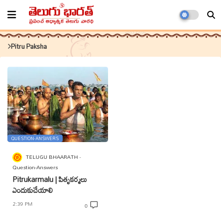
Pitru Paksha
QUESTION-ANSWERS
TELUGU BHAARATH
Question-Answers
Pitrukarmalu | పితృకర్మలు
ఎందుకుచేయాలి
2:39 PM
0