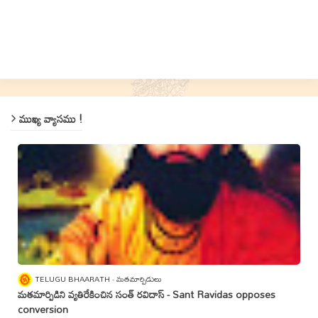
ముఖ్య వ్యాసము !
TELUGU BHAARATH
మతమార్పిడులు
మతమార్పిడిని వ్యతిరేకించిన సంత్‌ రవిదాస్‌ - Sant Ravidas opposes
conversion