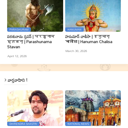
PARASHURAM
HANUMAN
పరశునామ స్తవన్ | परशुनाम
హనుమాన్ చాలీసా | हनुमान्
स्तवन् | Parashunama
चालीसा | Hanuman Chalisa
Stavan
March 30, 2026
April 12, 2026
వార్తవాహిని !
DHIRENDRA SHASTRI
NATIONAL NEWS