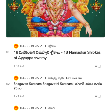
TELUGU BHAARATH
శ్లోకము
18 మణికంఠుని నమస్కార శ్లోకాలు - 18 Namaskar Shlokas
of Ayyappa swamy
9:18 AM
0
TELUGU BHAARATH
అయ్యప్ప స్వామి - Lord Ayyappa
Bhagavan Saranam Bhagavathi Saranam | భగవాన్ శరణం భగవతి
శరణం
9:47 AM
0
TELUGU BHAARATH
తెలుగు