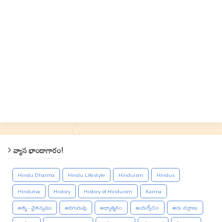
వ్యాస భాండాగారం!
Hindu Dharma
Hindu Lifestyle
Hinduism
Hindus
Hindutva
History
History of Hinduism
Karma
ఆత్మ - చైతన్యము
ఆదిగురువు
ఆధ్యాత్మికం
ఆయర్వేదం
ఆరు చక్రాలు