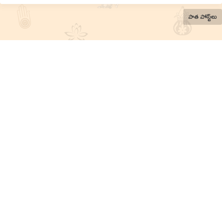
పాత పోస్ట్‌లు