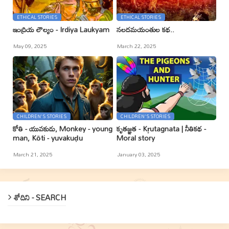
ETHICAL STORIES
ETHICAL STORIES
ఇంద్రియ లౌల్యం - Irdiya Laukyam
నలదమయంతుల కథ..
May 09, 2025
March 22, 2025
CHILDREN'S STORIES
CHILDREN'S STORIES
కోతి - యువకుడు, Monkey - young
కృతజ్ఞత - Kr̥utagnata | నీతికథ -
man, Kōti - yuvakuḍu
Moral story
March 21, 2025
January 03, 2025
శోదిని - SEARCH