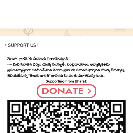
SUPPORT US !
తెలుగు భారత్'కు మీవంతు విరాళమివ్వండి !
----
మన సనాతన ధర్మం యొక్క సంస్కృతీ, సంప్రదాయాలు, ఆధ్యాత్మికతను
ప్రపంచవ్యాప్తంగా నివసించే మన తెలుగు ప్రజలకు సనాతన ధార్మికత యొక్క ఔనత్యాన్ని
తెలియజేసున్న "తెలుగు భారత్" జాలికకు మీ వంతు విరాళమివ్వగలరు..
Supporting From Bharat: