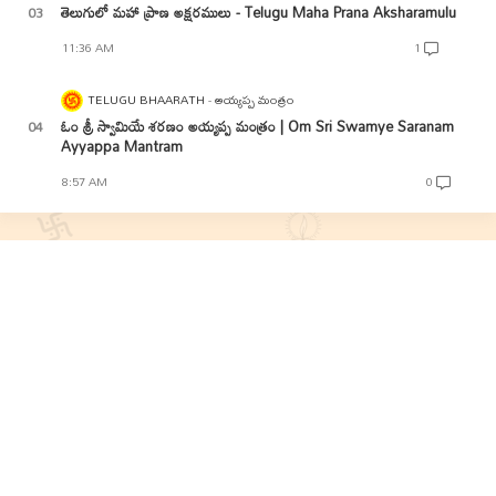
తెలుగులో మహా ప్రాణ అక్షరములు - Telugu Maha Prana Aksharamulu
11:36 AM
1
TELUGU BHAARATH
అయ్యప్ప మంత్రం
ఓం శ్రీ స్వామియే శరణం అయ్యప్ప మంత్రం | Om Sri Swamye Saranam
Ayyappa Mantram
8:57 AM
0