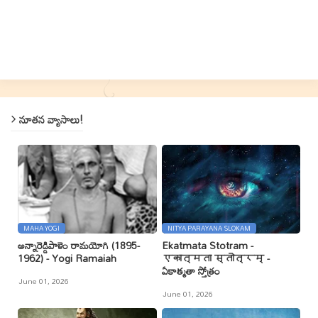
నూతన వ్యాసాలు!
MAHA YOGI
NITYA PARAYANA SLOKAM
అన్నారెడ్డిపాళెం రామయోగి (1895-
Ekatmata Stotram -
1962) - Yogi Ramaiah
एकात्मता स्तोत्रम् -
ఏకాత్మతా స్తోత్రం
June 01, 2026
June 01, 2026