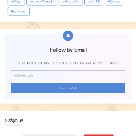
ఆరోగ్యం
ఆలయం-Temple
జాతీయవాదం
జీవన శైలి
తీర్థయాత్ర
తెలుగు భాష
Follow by Email
Get Notified About Next Update Direct to Your inbox
శోధిని 🔎