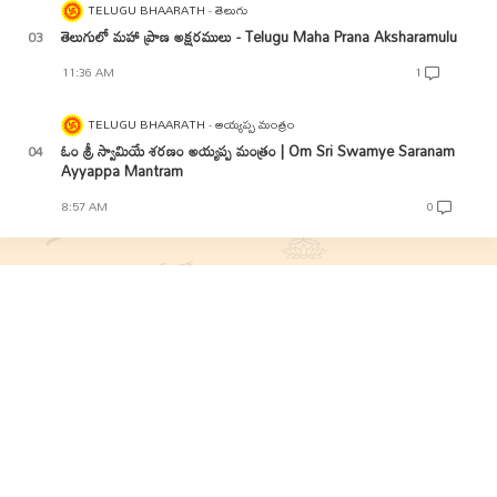
TELUGU BHAARATH
తెలుగు
తెలుగులో మహా ప్రాణ అక్షరములు - Telugu Maha Prana Aksharamulu
11:36 AM
1
TELUGU BHAARATH
అయ్యప్ప మంత్రం
ఓం శ్రీ స్వామియే శరణం అయ్యప్ప మంత్రం | Om Sri Swamye Saranam
Ayyappa Mantram
8:57 AM
0