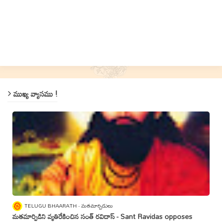
ముఖ్య వ్యాసము !
TELUGU BHAARATH
మతమార్పిడులు
మతమార్పిడిని వ్యతిరేకించిన సంత్‌ రవిదాస్‌ - Sant Ravidas opposes