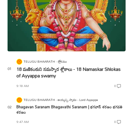
TELUGU BHAARATH
శ్లోకము
18 మణికంఠుని నమస్కార శ్లోకాలు - 18 Namaskar Shlokas
of Ayyappa swamy
9:18 AM
0
TELUGU BHAARATH
అయ్యప్ప స్వామి - Lord Ayyappa
Bhagavan Saranam Bhagavathi Saranam | భగవాన్ శరణం భగవతి
శరణం
9:47 AM
0