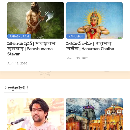
PARASHURAM
HANUMAN
పరశునామ స్తవన్ | परशुनाम
హనుమాన్ చాలీసా | हनुमान्
स्तवन् | Parashunama
चालीसा | Hanuman Chalisa
Stavan
March 30, 2026
April 12, 2026
వార్తవాహిని !