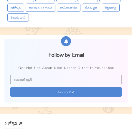
ఆరోగ్యం
ఆలయం-Temple
జాతీయవాదం
జీవన శైలి
తీర్థయాత్ర
తెలుగు భాష
Follow by Email
Get Notified About Next Update Direct to Your inbox
శోధిని 🔎