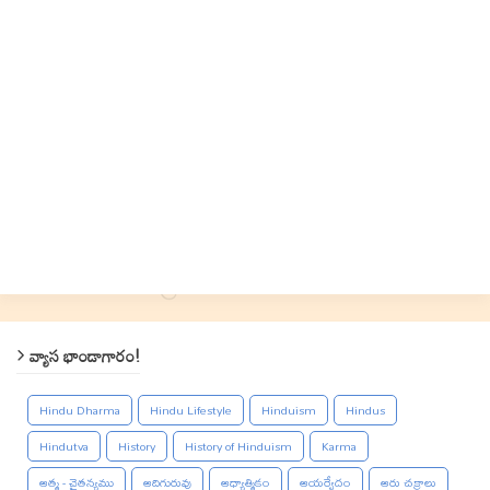
వ్యాస భాండాగారం!
Hindu Dharma
Hindu Lifestyle
Hinduism
Hindus
Hindutva
History
History of Hinduism
Karma
ఆత్మ - చైతన్యము
ఆదిగురువు
ఆధ్యాత్మికం
ఆయర్వేదం
ఆరు చక్రాలు