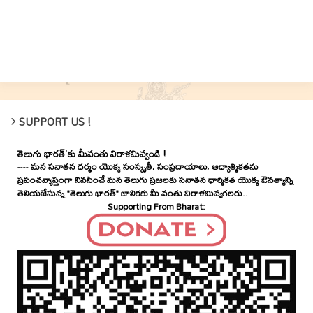
SUPPORT US !
తెలుగు భారత్'కు మీవంతు విరాళమివ్వండి !
----
మన సనాతన ధర్మం యొక్క సంస్కృతీ, సంప్రదాయాలు, ఆధ్యాత్మికతను
ప్రపంచవ్యాప్తంగా నివసించే మన తెలుగు ప్రజలకు సనాతన ధార్మికత యొక్క ఔనత్యాన్ని
తెలియజేసున్న "తెలుగు భారత్" జాలికకు మీ వంతు విరాళమివ్వగలరు..
Supporting From Bharat: