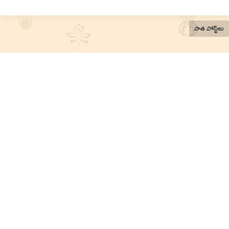
పాత పోస్ట్‌లు