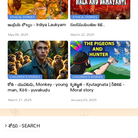
ETHICAL STORIES
ETHICAL STORIES
ఇంద్రియ లౌల్యం - Irdiya Laukyam
నలదమయంతుల కథ..
May 09, 2025
March 22, 2025
CHILDREN'S STORIES
CHILDREN'S STORIES
కోతి - యువకుడు, Monkey - young
కృతజ్ఞత - Kr̥utagnata | నీతికథ -
man, Kōti - yuvakuḍu
Moral story
March 21, 2025
January 03, 2025
శోదిని - SEARCH