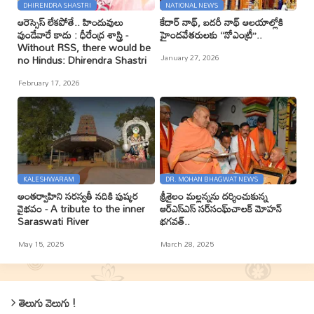
DHIRENDRA SHASTRI
NATIONAL NEWS
ఆరెస్సెస్ లేకపోతే.. హిందువులు
కేదార్ నాథ్, బదరీ నాథ్ ఆలయాల్లోకి
వుండేవారే కాదు : ధీరేంద్ర శాస్త్రి -
హైందవేతరులకు ‘‘నోఎంట్రీ’’..
Without RSS, there would be
January 27, 2026
no Hindus: Dhirendra Shastri
February 17, 2026
KALESHWARAM
DR. MOHAN BHAGWAT NEWS
అంతర్వాహిని సరస్వతీ నదికి పుష్కర
శ్రీశైలం మల్లన్నను దర్శించుకున్న
వైభవం - A tribute to the inner
ఆర్ఎస్ఎస్ సర్‌సంఘ్‌చాలక్ మోహన్
Saraswati River
భగవత్..
May 15, 2025
March 28, 2025
తెలుగు వెలుగు !