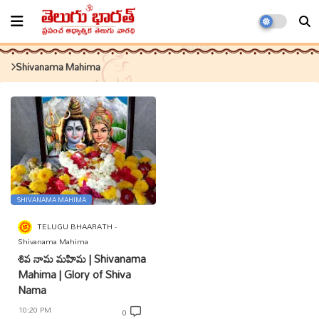
Shivanama Mahima
SHIVANAMA MAHIMA
TELUGU BHAARATH
Shivanama Mahima
శివ నామ మహిమ | Shivanama
Mahima | Glory of Shiva
Nama
10:20 PM
0