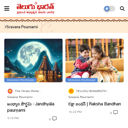
Sravana Pournami
SRAVANA POURNAMI
SRAVANA POURNAMI
The Hindu Portal
TELUGU BHAARATH
Sravana Pournami
Sravana Pournami
జంధ్యాల పౌర్ణమి - Jandhyāla
రక్షా బంధన్ | Raksha Bandhan
paurṇami
10:24 PM
0
5:15 PM
0