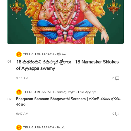
TELUGU BHAARATH
శ్లోకము
18 మణికంఠుని నమస్కార శ్లోకాలు - 18 Namaskar Shlokas
of Ayyappa swamy
9:18 AM
0
TELUGU BHAARATH
అయ్యప్ప స్వామి - Lord Ayyappa
Bhagavan Saranam Bhagavathi Saranam | భగవాన్ శరణం భగవతి
శరణం
9:47 AM
0
TELUGU BHAARATH
తెలుగు