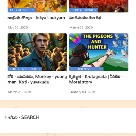
ETHICAL STORIES
ETHICAL STORIES
ఇంద్రియ లౌల్యం - Irdiya Laukyam
నలదమయంతుల కథ..
May 09, 2025
March 22, 2025
CHILDREN'S STORIES
CHILDREN'S STORIES
కోతి - యువకుడు, Monkey - young
కృతజ్ఞత - Kr̥utagnata | నీతికథ -
man, Kōti - yuvakuḍu
Moral story
March 21, 2025
January 03, 2025
శోదిని - SEARCH