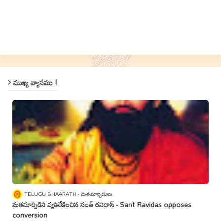
ముఖ్య వ్యాసము !
TELUGU BHAARATH
మతమార్పిడులు
మతమార్పిడిని వ్యతిరేకించిన సంత్‌ రవిదాస్‌ - Sant Ravidas opposes
conversion