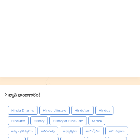
వ్యాస భాండాగారం!
Hindu Dharma
Hindu Lifestyle
Hinduism
Hindus
Hindutva
History
History of Hinduism
Karma
ఆత్మ - చైతన్యము
ఆదిగురువు
ఆధ్యాత్మికం
ఆయర్వేదం
ఆరు చక్రాలు