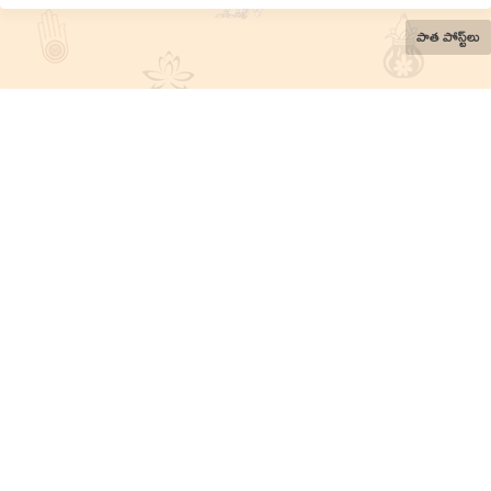
పాత పోస్ట్‌లు