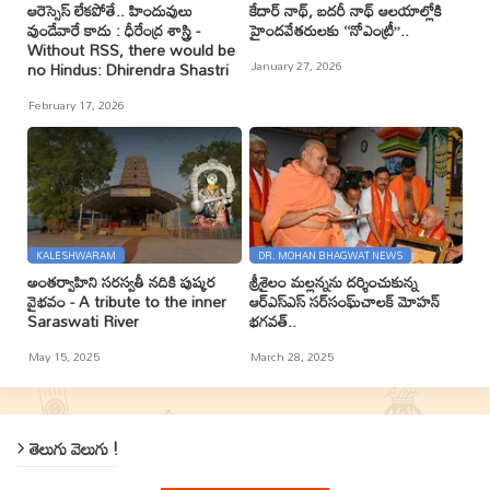
ఆరెస్సెస్ లేకపోతే.. హిందువులు
కేదార్ నాథ్, బదరీ నాథ్ ఆలయాల్లోకి
వుండేవారే కాదు : ధీరేంద్ర శాస్త్రి -
హైందవేతరులకు ‘‘నోఎంట్రీ’’..
Without RSS, there would be
January 27, 2026
no Hindus: Dhirendra Shastri
February 17, 2026
KALESHWARAM
DR. MOHAN BHAGWAT NEWS
అంతర్వాహిని సరస్వతీ నదికి పుష్కర
శ్రీశైలం మల్లన్నను దర్శించుకున్న
వైభవం - A tribute to the inner
ఆర్ఎస్ఎస్ సర్‌సంఘ్‌చాలక్ మోహన్
Saraswati River
భగవత్..
May 15, 2025
March 28, 2025
తెలుగు వెలుగు !