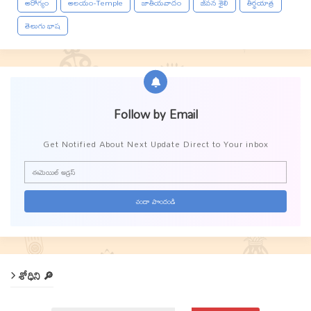
ఆరోగ్యం
ఆలయం-Temple
జాతీయవాదం
జీవన శైలి
తీర్థయాత్ర
తెలుగు భాష
Follow by Email
Get Notified About Next Update Direct to Your inbox
శోధిని 🔎