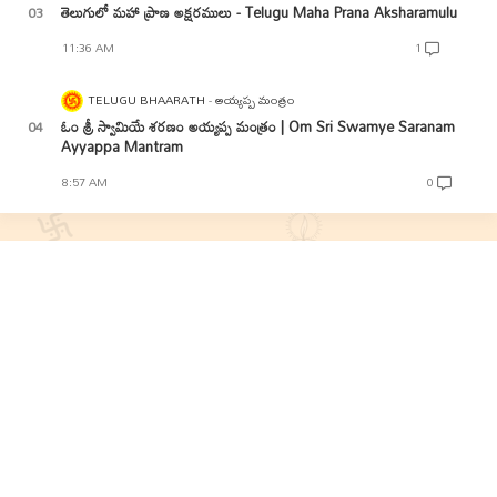
తెలుగులో మహా ప్రాణ అక్షరములు - Telugu Maha Prana Aksharamulu
11:36 AM
1
TELUGU BHAARATH
అయ్యప్ప మంత్రం
ఓం శ్రీ స్వామియే శరణం అయ్యప్ప మంత్రం | Om Sri Swamye Saranam
Ayyappa Mantram
8:57 AM
0