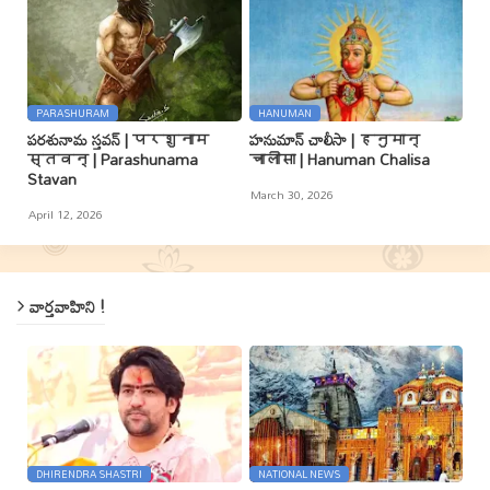
PARASHURAM
HANUMAN
పరశునామ స్తవన్ | परशुनाम
హనుమాన్ చాలీసా | हनुमान्
स्तवन् | Parashunama
चालीसा | Hanuman Chalisa
Stavan
March 30, 2026
April 12, 2026
వార్తవాహిని !
DHIRENDRA SHASTRI
NATIONAL NEWS