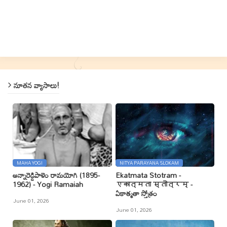
నూతన వ్యాసాలు!
MAHA YOGI
NITYA PARAYANA SLOKAM
అన్నారెడ్డిపాళెం రామయోగి (1895-
Ekatmata Stotram -
1962) - Yogi Ramaiah
एकात्मता स्तोत्रम् -
ఏకాత్మతా స్తోత్రం
June 01, 2026
June 01, 2026