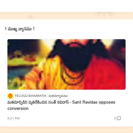
ముఖ్య వ్యాసము !
TELUGU BHAARATH
మతమార్పిడులు
మతమార్పిడిని వ్యతిరేకించిన సంత్‌ రవిదాస్‌ - Sant Ravidas opposes
conversion
6:21 PM
0