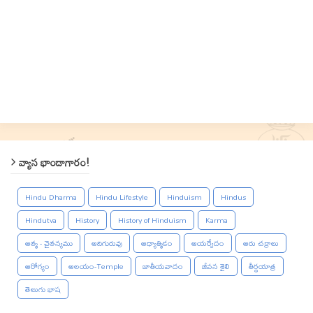
వ్యాస భాండాగారం!
Hindu Dharma
Hindu Lifestyle
Hinduism
Hindus
Hindutva
History
History of Hinduism
Karma
ఆత్మ - చైతన్యము
ఆదిగురువు
ఆధ్యాత్మికం
ఆయర్వేదం
ఆరు చక్రాలు
ఆరోగ్యం
ఆలయం-Temple
జాతీయవాదం
జీవన శైలి
తీర్థయాత్ర
తెలుగు భాష