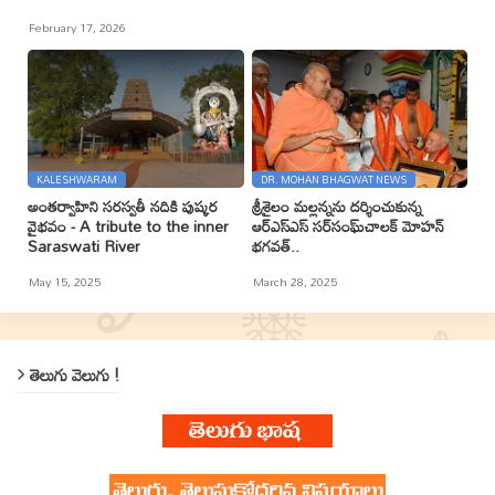
February 17, 2026
KALESHWARAM
DR. MOHAN BHAGWAT NEWS
అంతర్వాహిని సరస్వతీ నదికి పుష్కర
శ్రీశైలం మల్లన్నను దర్శించుకున్న
వైభవం - A tribute to the inner
ఆర్ఎస్ఎస్ సర్‌సంఘ్‌చాలక్ మోహన్
Saraswati River
భగవత్..
May 15, 2025
March 28, 2025
తెలుగు వెలుగు !