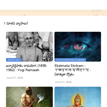
నూతన వ్యాసాలు!
MAHA YOGI
NITYA PARAYANA SLOKAM
అన్నారెడ్డిపాళెం రామయోగి (1895-
Ekatmata Stotram -
1962) - Yogi Ramaiah
एकात्मता स्तोत्रम् -
ఏకాత్మతా స్తోత్రం
June 01, 2026
June 01, 2026