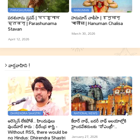
PARASHURAM
HANUMAN
పరశునామ స్తవన్ | परशुनाम
హనుమాన్ చాలీసా | हनुमान्
स्तवन् | Parashunama
चालीसा | Hanuman Chalisa
Stavan
March 30, 2026
April 12, 2026
వార్తవాహిని !
DHIRENDRA SHASTRI
NATIONAL NEWS
ఆరెస్సెస్ లేకపోతే.. హిందువులు
కేదార్ నాథ్, బదరీ నాథ్ ఆలయాల్లోకి
వుండేవారే కాదు : ధీరేంద్ర శాస్త్రి -
హైందవేతరులకు ‘‘నోఎంట్రీ’’..
Without RSS, there would be
January 27, 2026
no Hindus: Dhirendra Shastri