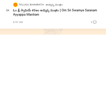
TELUGU BHAARATH
అయ్యప్ప మంత్రం
ఓం శ్రీ స్వామియే శరణం అయ్యప్ప మంత్రం | Om Sri Swamye Saranam
Ayyappa Mantram
8:57 AM
0