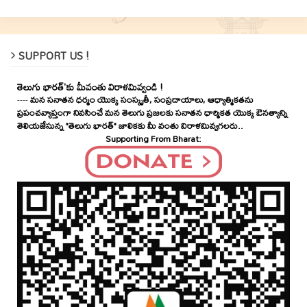
SUPPORT US !
తెలుగు భారత్'కు మీవంతు విరాళమివ్వండి !
----
మన సనాతన ధర్మం యొక్క సంస్కృతీ, సంప్రదాయాలు, ఆధ్యాత్మికతను
ప్రపంచవ్యాప్తంగా నివసించే మన తెలుగు ప్రజలకు సనాతన ధార్మికత యొక్క ఔనత్యాన్ని
తెలియజేసున్న "తెలుగు భారత్" జాలికకు మీ వంతు విరాళమివ్వగలరు..
Supporting From Bharat: