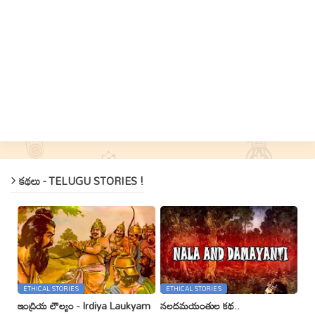
కథలు - TELUGU STORIES !
ETHICAL STORIES
ETHICAL STORIES
ఇంద్రియ లౌల్యం - Irdiya Laukyam
నలదమయంతుల కథ..