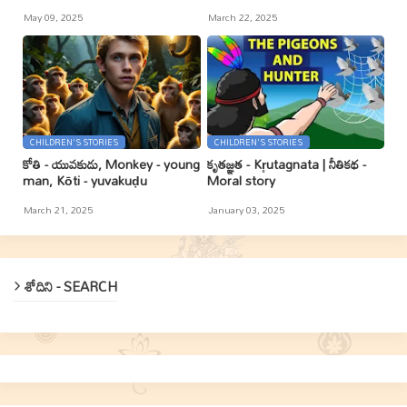
May 09, 2025
March 22, 2025
CHILDREN'S STORIES
CHILDREN'S STORIES
కోతి - యువకుడు, Monkey - young
కృతజ్ఞత - Kr̥utagnata | నీతికథ -
man, Kōti - yuvakuḍu
Moral story
March 21, 2025
January 03, 2025
శోదిని - SEARCH