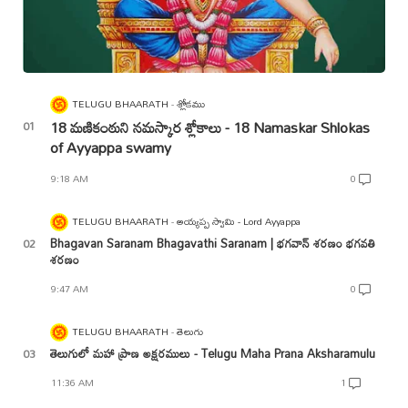
TELUGU BHAARATH
శ్లోకము
18 మణికంఠుని నమస్కార శ్లోకాలు - 18 Namaskar Shlokas
of Ayyappa swamy
9:18 AM
0
TELUGU BHAARATH
అయ్యప్ప స్వామి - Lord Ayyappa
Bhagavan Saranam Bhagavathi Saranam | భగవాన్ శరణం భగవతి
శరణం
9:47 AM
0
TELUGU BHAARATH
తెలుగు
తెలుగులో మహా ప్రాణ అక్షరములు - Telugu Maha Prana Aksharamulu
11:36 AM
1