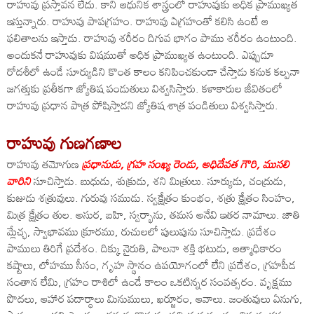
రాహువు ప్రస్తావన లేదు. కాని ఆధునిక శాస్త్రంలో రాహువుకు అధిక ప్రాముఖ్యత
ఇస్తున్నారు. రాహువు పాపగ్రహం. రాహువు ఏగ్రహంతో కలిసి ఉంటే ఆ
ఫలితాలను ఇస్తాడు. రాహువు శరీరం దిగువ భాగం పాము శరీరం ఉంటుంది.
అందుకనే రాహువుకు విషముతో అధిక ప్రాముఖ్యత ఉంటుంది. ఎప్పుడూ
రోదశీలో ఉండే సూర్యుడిని కొంత కాలం కనిపించకుండా చేస్తాడు కనుక కల్పనా
జగత్తుకు ప్రతీకగా జ్యోతిష పండుతులు విశ్వసిస్తారు. కళాకారుల జీవితంలో
రాహువు ప్రధాన పాత్ర పోషిస్తాడని జ్యోతిష శాత్ర పండితులు విశ్వసిస్తారు.
రాహువు గుణగణాల
రాహువు తమోగుణ
ప్రధానుడు, గ్రహ సంఖ్య రెండు, అధిదేవత గౌరి, ముసలి
వారిని
సూచిస్తాడు. బుధుడు, శుక్రుడు, శని మిత్రులు. సూర్యుడు, చంద్రుడు,
కుజుడు శత్రువులు. గురువు సముడు. స్వక్షేత్రం కుంభం, శత్రు క్షేత్రం సింహం,
మిత్ర క్షేత్రం తుల. అసుర, బహి, స్వర్భాను, తమస అనేవి ఇతర నామాలు. జాతి
మ్లేచ్ఛ, స్వాభావము క్రూరము, రుచులలో పులుపును సూచిస్తాడు. ప్రదేశం
పాములు తిరిగే ప్రదేశం. దిక్కు నైరుతి, పాలనా శక్తి భటుడు, ఆత్మాధికారం
కష్టాలు, లోహము సీసం, గృహ స్థానం ఉపయోగంలో లేని ప్రదేశం, గ్రహపీడ
సంతాన లేమి, గ్రహం రాశిలో ఉండే కాలం ఒకటిన్నర సంవత్సరం. వృక్షము
పొదలు, ఆహార పదార్ధాలు మినుములు, ఖర్జూరం, ఆవాలు. జంతువులు ఏనుగు,