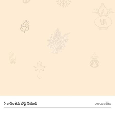
0 కామెంట్‌లు
కామెంట్‌ను పోస్ట్ చేయండి