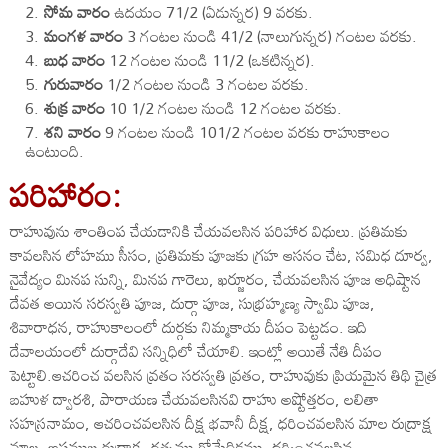
సోమ వారం
ఉదయం 71/2 (ఏడున్నర) 9 వరకు.
మంగళ వారం
3 గంటల నుండి 41/2 (నాలుగున్నర) గంటల వరకు.
బుధ వారం
12 గంటల నుండి 11/2 (ఒకటిన్నర).
గురువారం
1/2 గంటల నుండి 3 గంటల వరకు.
శుక్ర వారం
10 1/2 గంటల నుండి 12 గంటల వరకు.
శని వారం
9 గంటల నుండి 101/2 గంటల వరకు రాహుకాలం
ఉంటుంది.
పరిహారం:
రాహువును శాంతింప చేయడానికి చేయవలసిన పరిహార విధులు. ప్రతిమకు
కావలసిన లోహము సీసం, ప్రతిమకు పూజకు గ్రహ ఆసనం చేట, సమిధ దూర్వ,
నైవేద్యం మినప సున్ని, మినప గారెలు, ఖర్జూరం, చేయవలసిన పూజ అధిష్టాన
దేవత అయిన సరస్వతి పూజ, దుర్గా పూజ, సుభ్రహ్మణ్య స్వామి పూజ,
శివారాధన, రాహుకాలంలో దుర్గకు నిమ్మకాయ దీపం పెట్టడం. ఇది
దేవాలయంలో దుర్గాదేవి సన్నిధిలో చేయాలి. ఇంట్లో అయితే నేతి దీపం
పెట్టాలి.ఆచరించ వలసిన వ్రతం సరస్వతి వ్రతం, రాహువుకు ప్రియమైన తిథి చైత్ర
బహుళ ద్వారశి, పారాయణ చేయవలసినవి రాహు అష్టోత్తరం, లలితా
సహస్రనామం, ఆచరించవలసిన దీక్ష భవానీ దీక్ష, ధరించవలసిన మాల రుద్రాక్ష
మాల, అష్టముఖ రుద్రాక్ష, రత్నము గోమేధికము, దర్శించవలసిన