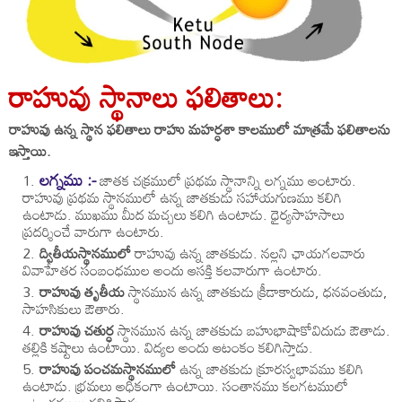
రాహువు స్థానాలు ఫలితాలు:
రాహువు ఉన్న స్థాన ఫలితాలు రాహు మహర్ధశా కాలములో మాత్రమే ఫలితాలను
ఇస్తాయి.
లగ్నము :-
జాతక చక్రములో ప్రథమ స్థానాన్ని లగ్నము అంటారు.
రాహువు ప్రథమ స్థానములో ఉన్న జాతకుడు సహాయగుణము కలిగి
ఉంటాడు. ముఖము మీద మచ్చలు కలిగి ఉంటాడు. ధైర్యసాహసాలు
ప్రదర్శించే వారుగా ఉంటారు.
ద్వితీయస్థానములో
రాహువు ఉన్న జాతకుడు. నల్లని ఛాయగలవారు
వివాహేతర సంబంధముల అందు ఆసక్తి కలవారుగా ఉంటారు.
రాహువు తృతీయ
స్థానమున ఉన్న జాతకుడు క్రీడాకారుడు, ధనవంతుడు,
సాహసికులు ఔతారు.
రాహువు చతుర్ధ
స్థానమున ఉన్న జాతకుడు బహుభాషాకోవిదుడు ఔతాడు.
తల్లికి కష్టాలు ఉంటాయి. విద్యల అందు ఆటంకం కలిగిస్తాడు.
రాహువు పంచమస్థానములో
ఉన్న జాతకుడు క్రూరస్వభావము కలిగి
ఉంటాడు. భ్రమలు అధికంగా ఉంటాయి. సంతానము కలగటములో