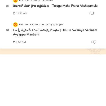
TELUGU BHAARATH
తెలుగు
తెలుగులో మహా ప్రాణ అక్షరములు - Telugu Maha Prana Aksharamulu
11:36 AM
1
TELUGU BHAARATH
అయ్యప్ప మంత్రం
ఓం శ్రీ స్వామియే శరణం అయ్యప్ప మంత్రం | Om Sri Swamye Saranam
Ayyappa Mantram
8:57 AM
0