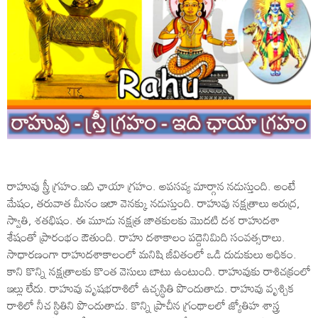
రాహువు స్త్రీ గ్రహం.ఇది ఛాయా గ్రహం. అపసవ్య మార్గాన నడుస్తుంది. అంటే
మేషం, తరువాత మీనం ఇలా వెనక్కు నడుస్తుంది. రాహువు నక్షత్రాలు ఆరుద్ర,
స్వాతి, శతభిషం. ఈ మూడు నక్షత్ర జాతకులకు మొదటి దశ రాహుదశా
శేషంతో ప్రారంభం ఔతుంది. రాహు దశాకాలం పద్దెనిమిది సంవత్సరాలు.
సాధారణంగా రాహుదశాకాలంలో మనిషి జీవితంలో ఒడి దుడుకులు అధికం.
కాని కొన్ని నక్షత్రాలకు కొంత వెసులు బాటు ఉంటుంది. రాహువుకు రాశిచక్రంలో
ఇల్లు లేదు. రాహువు వృషభరాశిలో ఉచ్ఛస్థితి పొందుతాడు. రాహువు వృశ్చిక
రాశిలో నీచ స్థితిని పొందుతాడు. కొన్ని ప్రాచీన గ్రంథాలలో జ్యోతిహ శాస్త్ర