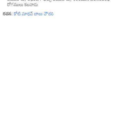
రోగములు కలవాడు
రచన:
కోటి మాధవ్ బాలు చౌదరి