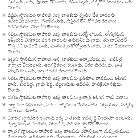
మాట్లాడు వాడు, పుత్రులు లేని వాడు, కఠినాత్ముడు, గర్భరోగములు కలవాడు
ఔతాడు.
షష్టమ స్థానమున రాహువు ఉన్న జాతకుడు శ్తృవుల చేత బాధలను
అనుభవించువాడు, గ్రహపీడితుడు, గుర్తించ లేని రోగము కలవాడు,
ధనవంతుడు, చిరంజీవి ఔతాడు.
సప్తమ స్థానమున రాహువు ఉన్న జాతకుడు పరస్త్రీ లోలుడు, రోగగ్రస్థుడు,
ఆత్మీయల ఎడబాటు వలన బాధలను అనుభవించు వాడు, తన భావములే
గొప్పవని భావించే వాడు, మానవత్వం కోల్పోయిన వాడు, పాపం చేయువాడు
ఔతాడు.
అష్టమ స్థానమున రాహువు ఉన్న జాతకుడు అల్పాయుష్కుడు, అపవిత్ర
కార్యాలు చేయువాడు, అంగవైకల్యం కలవాడు, వికల మనస్కుడు, వాత
ప్రకృతి కలవాడు, అల్పసంతతి కలవాడు ఔతాడు.
నవమ స్థానమున రాహువు ఉన్న జాతకుడు ప్రతికూల భావములు కలిగిన
వాడు, కులపెద్ద, గ్రామ పెద్ద, పట్టణముకు అధిపతి, పాపక్రియాసక్తుడు,
ఔతాడు.
దశమ స్థానమున రాహువు ఉన్న జాతకుడు ప్రఖ్యాతి కలిగిన వాడు ఔతాడు.
అల్పసంతానవంతుడు, పరుల కార్యములు చేయు వాడు, నిర్భయుడు, సత్కర్మ
రహితుడు ఔతాడు.
ఏకాదశ స్థానమున రాహువు ఉన్న జాతకుడు అభివృద్ధి చెందుతూ ఉంటాడు,
స్వల్పసంతాన వంతుడు, చిరంజీవి, మరియు కర్ణ రోగి ఔతాడు.
ద్వాదశ స్థానమున రాహువు ఉన్న జాతకుడు రహస్యముగా దుష్కృత్యములు
చేయువాడు, అధికంగా ఖర్చు చేయువాడు, శరీరమున జలసంబంధ