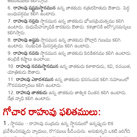
ఆటంకములు కలిగిస్తాడు.
రాహువు షష్టమస్థానమున
ఉన్న జాతకుడు శత్రురహితుడు ఔతాడు. పెద్ద
బంధువర్గము కలిగి ఉంటాడు.
రాహువు సప్తమ
స్థానమున ఉన్న జాతకుడు భోజనప్రియత్వము కలిగి
ఉంటాడు. మధుమేహవ్యాధికి కారకుడు ఔతాడు. కళత్రానికి ఆరోగ్యసమస్యలు
కలిగిస్తాడు.
రాహువు అష్టమ
స్థానమున ఉన్న జాతకుడు పోట్లాడె గుణము కలిగి
ఉంటాడు. సంకుచిత మనస్తత్వము కలిగి ఉంటాడు.
రాహువు నవమ
స్థానమున ఉన్న జాతకుడు పిరికితనము కలిగి ఉంటాడు.
తంద్రికి కష్టాలు ఉంటాయి.
రాహువు నవమస్థానమున
ఉన్న జాతకుదు కళాకారుడు, కవి, రచయిత,
యాత్రికుడు ఔతాడు.
రాహువు ఎకాదశమున
ఉన్న జాతకుడు ధనసంపద కలిగి సమాజంలో
గౌరవమర్యాదలు కలిగి ఉంటాడు.
రాహువు జాతకుడు
ఉన్న జాతకుడు తాత్విక చింతన కలిగి ఉంటాడు.
నేత్ర వ్యాధి కలిగి ఉంటాడు.
గోచార రాహువు ఫలితములు:
1 .
స్థానము :- రాహువు చంద్రుడు ఉన్న స్థానములో ఉన్నప్పుడు లెక
ప్రవేశించినప్పుడు వ్యాధులు, రొగములు పీడించును. అనుకున్నది ఒకటి జరిగేది