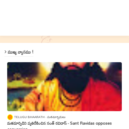
ముఖ్య వ్యాసము !
TELUGU BHAARATH
మతమార్పిడులు
మతమార్పిడిని వ్యతిరేకించిన సంత్‌ రవిదాస్‌ - Sant Ravidas opposes