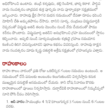
అధిరోహించి ఉంటాడు. తండ్రి కశ్యపుడు, తల్లి సింహిక, భార్య కరాళ. పార్ధివ
నామ సంవత్సరం బాధ్రపద శుక్ల పూర్నిమ నాడు పూర్వాభద్రా నక్షత్రములో
జన్మించాడు. రాహువు క్షీర సాగర మధన సమయంలో దేవతా రూపం ధరించి
మోహినీ చేతి అమృతపానం చేసాడు. దానిని సూర్య, చంద్రులు విష్ణుమూర్తికి
చెప్పడంతో విష్ణువు అతడి తలను మొండెం నుండి వేరు చేయడంతో పాము
శరీరం పొందాడు. విష్ణుమూర్తి అతడిని అనుగ్రహించి గ్రహ మండలంలో స్థానం
కల్పించాడు. అప్పటి నుండి సూర్యచంద్రులకు శత్రువై గ్రహణ సమయాన
కబళించి తిరిగి విడుస్తుంటాడని పురాణ కథనం వివరిస్తుంది. రాహువు రాక్షస
నామ సంవత్సరం మాఘ కృష్ణ చతుర్ధశి ఆశ్లేష నక్షత్రంలో గ్రహజన్మను ఎత్తాడు.
రాహుకాలం
రాహు కాలం వారంలో ప్రతి రోజు ఒకటిన్నర గంటల సమయం ఉంటుంది. ఆ
సమయంలో చేసే పనులకు ఆంటంకం కలుగుతుందని విశ్వసిస్తారు కనుక
ముఖ్యమైన పనులైతే ఆసమయంలో చేయరు. కాని దోష నివారణ కొరకు
రాహుకాలంలో పూజలు నిర్వహిస్తారు. దుర్గాదేవికి రాహుకాలంలో నిమ్మడిప్పలో
నూనె పోసి దీపం వెలిగిస్తారు.
ఆది వారం
సాయంత్రం 4 1/2 (నాలుగున్నర ) గంటల నుండి 6 గంటల
వరకు.