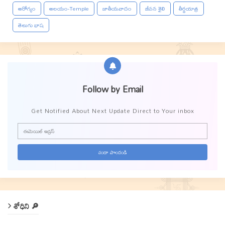
ఆరోగ్యం
ఆలయం-Temple
జాతీయవాదం
జీవన శైలి
తీర్థయాత్ర
తెలుగు భాష
Follow by Email
Get Notified About Next Update Direct to Your inbox
శోధిని 🔎