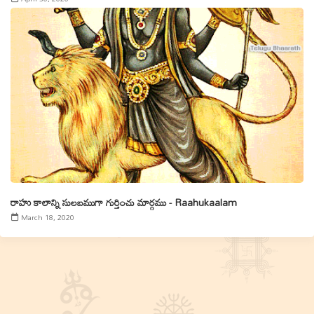
రాహు కాలాన్ని సులబముగా గుర్తించు మార్గము - Raahukaalam
March 18, 2020