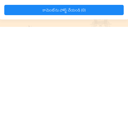
కామెంట్‌ను పోస్ట్ చేయండి (0)