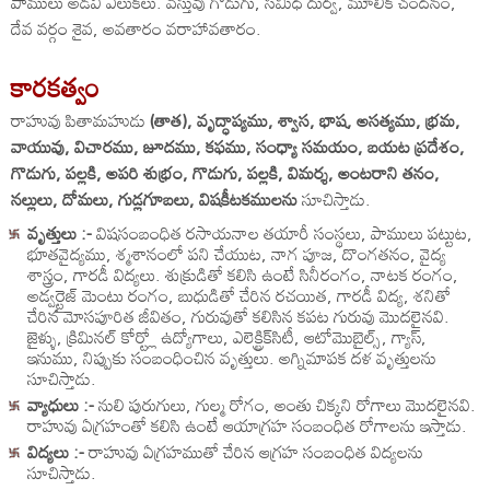
పాములు అడవి ఎలుకలు. వస్తువు గొడుగు, సమిధ దుర్వ, మూలిక చందనం,
దేవ వర్గం శైవ, అవతారం వరాహావతారం.
కారకత్వం
రాహువు పితామహుడు
(తాత), వృద్ధాప్యము, శ్వాస, భాష, అసత్యము, భ్రమ,
వాయువు, విచారము, జూదము, కఫము, సంధ్యా సమయం, బయట ప్రదేశం,
గొడుగు, పల్లకి, అపరి శుభ్రం, గొడుగు, పల్లకి, విమర్శ, అంటరాని తనం,
నల్లులు, దోమలు, గుడ్లగూబలు, విషకీటకములను
సూచిస్తాడు.
వృత్తులు :-
విషసంబంధిత రసాయనాల తయారీ సంస్థలు, పాములు పట్టుట,
భూతవైద్యము, శ్మశానంలో పని చేయుట, నాగ పూజ, దొంగతనం, వైద్య
శాస్త్రం, గారడీ విద్యలు. శుక్రుడితో కలిసి ఉంటే సినీరంగం, నాటక రంగం,
అడ్వర్టైజ్ మెంటు రంగం, బుధుడితో చేరిన రచయిత, గారడీ విద్య, శనితో
చేరిన మోసపూరిత జీవితం, గురువుతో కలిసిన కపట గురువు మొదలైనవి.
జైళ్ళు, క్రిమినల్ కోర్ట్లో ఉద్యోగాలు, ఎలెక్ట్రిక్‌సిటీ, ఆటోమొబైల్స్, గ్యాస్,
ఇనుము, నిప్పుకు సంబంధించిన వృత్తులు. అగ్నిమాపక దళ వృత్తులను
సూచిస్తాడు.
వ్యాధులు :-
నులి పురుగులు, గుల్మ రోగం, అంతు చిక్కని రోగాలు మొదలైనవి.
రాహువు ఏగ్రహంతో కలిసి ఉంటే ఆయాగ్రహ సంబంధిత రోగాలను ఇస్తాడు.
విద్యలు :-
రాహువు ఏగ్రహముతో చేరిన ఆగ్రహ సంబంధిత విద్యలను
సూచిస్తాడు.