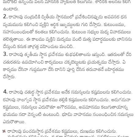
మరొకటి ఉన్నందు వలన మానసిక వ్యాకులత కలుగును. శారీరక అలసట కలిగి
ఉంటారు.
2.
రాహువు చంద్రుడికి ద్వితీయ స్థానములో ప్రవేశించినప్పుడు అవవసర ధన
వ్యయమును కలిగించి వ్యక్తిని ఆర్థిక ఇబ్బమ్దులకు గురి చేస్తాడు. కుటుంబము,
సహసంబంధులతో కలతలు కలిగించును. కుటుంబ సభ్యుల మధ్య వివాదములు
తలెత్తుతాయి. ఈ కాలము వ్యక్తిని మద్యము వంటి మత్తు పదార్ధములకు బానిసను
చేస్తుంది కనుక జాగ్రత్త వహించుట మంచిది.
3.
రాహువు తృతీయ స్థాన ప్రవేశము శుభఫలితాలను ఇస్తుంది. ఇతరులతో చేరి
చతురతను ఉపయోగించి కార్యములు చక్కబెట్టుటకు ప్రయత్నము చేస్తారు. ఏ
కార్యము చేసినా గుప్తముగా చేసి దానిని పూర్తి చేసిన తరువాతనే బహిర్గతము
చేస్తారు.
4.
రాహువు చతుర్ధ స్థాన ప్రవేశము అనేక సమస్యలను కష్తములను కలిగించును.
రహువు నాలగ్వవ స్థాన ప్రవేశము తల్లికి కష్తములను కలిగించును. అడుగడునా
కష్టములు, సమస్యలు ఎదురౌతూ అగౌరవము, అవమానము కలుగుతాయాన్న
భయము సదా వెన్నంటి ఉంటుంది. భూమి వాహనము సంబంధించిన సమస్యలు
ఎదురౌతాయి.
రాహువు పంచమస్థాన ప్రవేశము కష్టములు, దుఃఖము కలిగించును.
మతిభ్రమను కలిగించును. త్వరగా ధనికుడు కావాలన్న పగటికలలు కంటూ