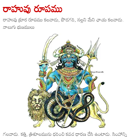
రాహువు రూపము
రాహువు క్రూర రూపము కలవాడు, పొడగరి, నల్లని మేని ఛాయ కలవాడు.
నాలుగు భుజములు
గలవాడు. కత్తి, త్రిశూలమును ధరించి కవచ ధారణ చేసి ఉంటాడు. సింహాన్ని