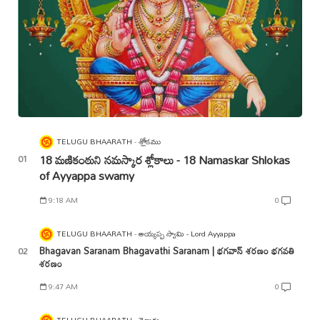
TELUGU BHAARATH
శ్లోకము
18 మణికంఠుని నమస్కార శ్లోకాలు - 18 Namaskar Shlokas
of Ayyappa swamy
9:18 AM
0
TELUGU BHAARATH
అయ్యప్ప స్వామి - Lord Ayyappa
Bhagavan Saranam Bhagavathi Saranam | భగవాన్ శరణం భగవతి
శరణం
9:47 AM
0