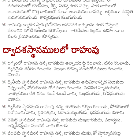
సమయములో గౌరవము, కీర్తి, ప్రతిష్ఠ కలగ వచ్చు. పాత దారులలో
ఆదాయముతో కొత్త దారులలో కూడా ఆదాయము రావచ్చు. ఆర్థికంగా పరిస్థితి
మెరుగుపడుతుంది. కార్యసఫలత కలుగుతుంది.
రాహువు ద్వాదశ స్థాన ప్రవేశము అనవసర ఖర్చులను కలగ చేస్తుంది.
ఫలించని పగటి కలలను కలిగిస్తాయి. గాలిమేడలు కట్టడం ఊహాగానాల
వలన ప్రయోజనము శూన్యము.
ద్వాదశస్థానములలో రాహువు
లగ్నంలో రాహువు ఉన్న జాతకుడు అల్పాయుస్షు కలవాడు, ధనం కలవాడు,
దృఢమైన శరీరం కలవాడు, ముఖం శిరస్సు నందురోగములు కలవాడు,
ఔతాడు.
ద్వితీయ స్థానమున రాహువు ఉన్న జాతకుడు అనుమానాస్పద పలుకులు
చెప్పువాడు, నోటియందు రోగములు కలవాడు, సునిసిత హృదయుడు,
రాజాశ్రయం చేత ధనం సంపాదించే వాడు, సుఖవంతుడు, రోషవంతుడు
ఔతాడు.
తృతీయ స్థానమున రాహువు ఉన్న జాతకుడు గర్వం కలవాడు, సోదరులతో
విరోధించు వాడు, స్థిరచిత్తుడు, చిరాయుష్మంతుడు, ధనవంతుడు ఔతాడు.
చతుర్ధ స్థానమున రాహువు ఉన్న జాతకుడు దుఃఖకారకుడు, మూర్ఖుడు,
అప్పుడప్పుడూ సుఖపడే వాడు ఔతాడు.
పంచమ స్థానమున రాహువు ఉన్న జాతకుడు ముక్కుతో మాట్ళాడినట్లు