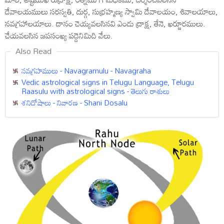
దేవాలయములు సరస్వతి, దుర్గ, సుభ్రహ్మణ్య స్వామి దేవాలయం, శివాలయాలు,
నవగ్రహాలయాలు. దానం చెయ్యవలసినవి ఎండు ద్రాక్ష, తేనె, ఖర్జూరములు.
చేయవలసిన జపసంఖ్య పద్దెనిమిది వేలు.
Also Read
నవగ్రహములు - Navagramulu - Navagraha
Vedic astrological signs in Telugu Language, Telugu
Raasulu with astrological signs - తెలుగు రాశులు
శనిదోషాలు - నివారణ - Shani Dosalu