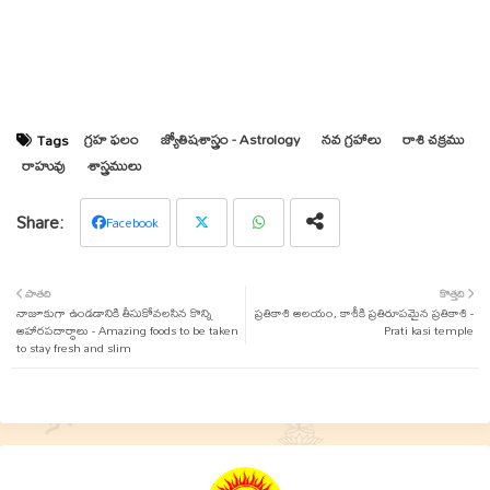
గ్రహ ఫలం
జ్యోతిషశాస్త్రం - Astrology
నవ గ్రహాలు
రాశి చక్రము
Tags
రాహువు
శాస్త్రములు
Facebook
Twit
Wha
పాతది
కొత్తది
నాజూకుగా ఉండడానికి తీసుకోవలసిన కొన్ని
ter
tsap
ప్రతికాశి ఆలయం, కాశీకి ప్రతిరూపమైన ప్రతికాశి -
ఆహారపదార్ధాలు - Amazing foods to be taken
Prati kasi temple
to stay fresh and slim
p