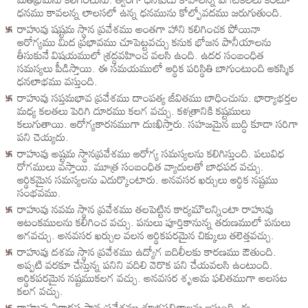
ధనము కావలన్న లాలసలో ఉన్న ధనమును కోల్పోవదము జరుగుతుంది.
రాహువు షష్టమ స్థాన ప్రవేశము అంతగా హాని కలిగించక పోయినా
ఆరోగ్యము మిద ప్రభావము చూపెట్టవచ్చు కనుక భోజన పానీయాలను
తీసుకునే విషయములో శ్రద్ధవహించ వలసి ఉంది. ఉదర సంబంధిత
సమస్యలు పీడిస్తాయి. ఈ సమయములో ఆర్థిక పరిస్థితి బాగుంటుంది ఆకస్మిక
ధనలాభము వస్తుంది.
రాహువు సప్తమభావ ప్రవేశము దాంపత్య జీవితము బాధించును. భార్యాభర్తల
మధ్య కలతలు పెరిగి దూరము కలగ వచ్చు. కళత్రానికి కష్టములు
కలుగుతాయి. ఆరోగ్యకారనముగా దుఃఖిస్తారు. సహజమైన బుద్ధి కూడా సరిగా
పని చెయ్యదు.
రాహువు అష్టమ స్థానప్రవేశము ఆరోగ్య సమస్యలను కలిగిస్తుంది. పలువిధ
రోగములు వస్తాయి. మూత్ర సంబంధిత వ్యాదులతో బాధపద వచ్చు.
ఆర్థికమైన సమస్యలను ఎదుర్కొంటారు. అనవసర ఖర్చులు ఆర్థిక నష్టము
సంభవము.
రాహువు నవమ స్థాన ప్రవేశము తలపెట్టిన కార్యమౌలన్నింటా రాహువు
ఆటంకములను కలిగించ వచ్చు. పనులు పూర్తికానున్న తరుణములో పనులు
ఆగవచ్చు. అనవసర ఖర్చుల వలన ఆర్థికపరమైన చిక్కులు తలెత్తవచ్చు.
రాహువు దశమ స్థాన ప్రవేశము ఉద్యోగ బదిలీలకు కారణము ఔతుంది.
అప్పటి వరకూ చేస్తున్న పనిని వదిలి వెరొక పని చేయవలసి ఉంటుంది.
ఆర్థికపరమైన నష్టముకలగ వచ్చు. అనవసర శృఅమ ఫలితముగా అలసట
కలగ వచ్చు.
రాహువు ఏకాదస స్థాన ప్రవేశము శూభఫలితాలను ఇస్తుంది. ఈ