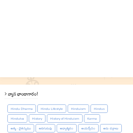
వ్యాస భాండాగారం!
Hindu Dharma
Hindu Lifestyle
Hinduism
Hindus
Hindutva
History
History of Hinduism
Karma
ఆత్మ - చైతన్యము
ఆదిగురువు
ఆధ్యాత్మికం
ఆయర్వేదం
ఆరు చక్రాలు