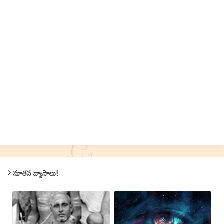
నూతన వ్యాసాలు!