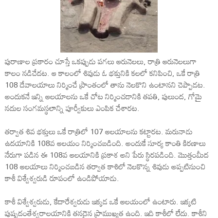
పురాణాల ప్రకారం చూస్తే ఒకప్పుడు పగలు ఆరునెలలు, రాత్రి ఆరునెలలుగా
కాలం నడిచేదట. ఆ కాలంలో శివుడు ఓ భక్తునికి కలలో కనిపించి, ఒకే రాత్రి
108 దేవాలయాలు నిర్మించే ప్రాంతంలో తాను నెలకొని ఉంటానని చెప్పాడట.
అందుకనే ఇన్ని ఆలయాలను ఒకే చోట నిర్మించడానికి తపతి, పులుంద, గోమై
నదుల సంగమస్థలాన్ని పూర్వీకులు ఎంపిక చేశారట.
తర్వాత శివ భక్తులు ఒకే రాత్రిలో 107 ఆలయాలను కట్టారట. మరునాడు
ఉదయానికి 108వ ఆలయం నిర్మించబడింది. అందుకే సూర్య కాంతి కిరణాలు
నేరుగా పడిన ఈ 108వ ఆలయానికి ప్రకాశ అని పేరు స్థిరపడింది. మొత్తంమీద
108 ఆలయాలు నిర్మించబడిన తర్వాత కాశిలో నెలకొన్న శివుడు అప్పటినుంచి
కాశీ విశ్వేశ్వరుడి రూపంలో ఉండిపోయాడు.
కాశీ విశ్వేశ్వరుడు, కేదారేశ్వరుడు ఇక్కడ ఒకే ఆలయంలో ఉంటారు. ఇక్కటి
పుష్పదంతేశ్వరాలయానికి తనదైన ప్రాముఖ్యత ఉంది. ఇది కాశీలో లేదు. కాశీని