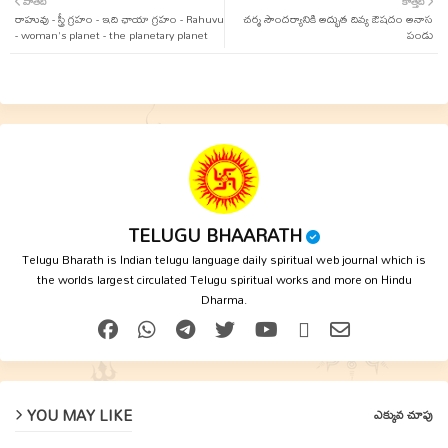
పాతది
కొత్తది
రాహువు - స్త్రీ గ్రహం - ఇది ఛాయా గ్రహం - Rahuvu
ter
tsap
చర్మ సౌందర్యానికి అద్భుత దివ్య ఔషదం అనాస
- woman's planet - the planetary planet
పండు
p
TELUGU BHAARATH
Telugu Bharath is Indian telugu language daily spiritual web journal which is
the worlds largest circulated Telugu spiritual works and more on Hindu
Dharma.
YOU MAY LIKE
ఎక్కువ చూపు