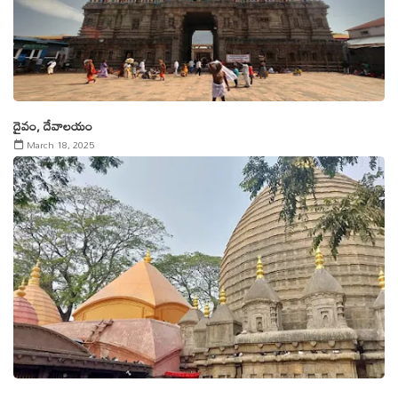
దైవం, దేవాలయం
March 18, 2025