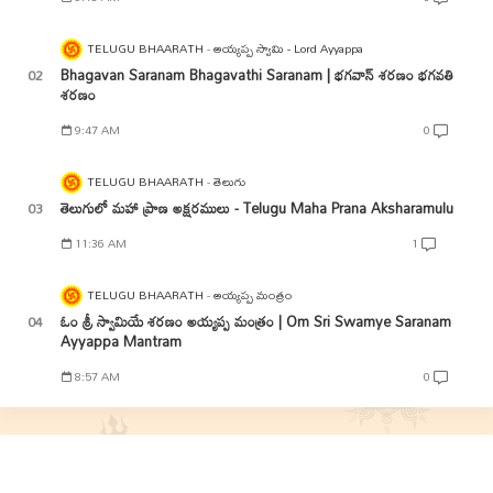
TELUGU BHAARATH
అయ్యప్ప స్వామి - Lord Ayyappa
Bhagavan Saranam Bhagavathi Saranam | భగవాన్ శరణం భగవతి
శరణం
9:47 AM
0
TELUGU BHAARATH
తెలుగు
తెలుగులో మహా ప్రాణ అక్షరములు - Telugu Maha Prana Aksharamulu
11:36 AM
1
TELUGU BHAARATH
అయ్యప్ప మంత్రం
ఓం శ్రీ స్వామియే శరణం అయ్యప్ప మంత్రం | Om Sri Swamye Saranam
Ayyappa Mantram
8:57 AM
0