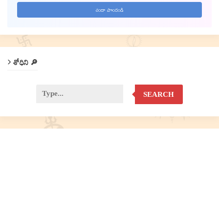
శోధిని 🔎
SEARCH