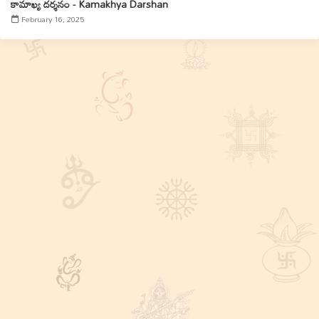
కామాఖ్య దర్శనం - Kamakhya Darshan
February 16, 2025