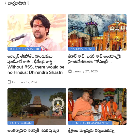
వార్తవాహిని !
DHIRENDRA SHASTRI
NATIONAL NEWS
ఆరెస్సెస్ లేకపోతే.. హిందువులు
కేదార్ నాథ్, బదరీ నాథ్ ఆలయాల్లోకి
వుండేవారే కాదు : ధీరేంద్ర శాస్త్రి -
హైందవేతరులకు ‘‘నోఎంట్రీ’’..
Without RSS, there would be
January 27, 2026
no Hindus: Dhirendra Shastri
February 17, 2026
KALESHWARAM
DR. MOHAN BHAGWAT NEWS
అంతర్వాహిని సరస్వతీ నదికి పుష్కర
శ్రీశైలం మల్లన్నను దర్శించుకున్న