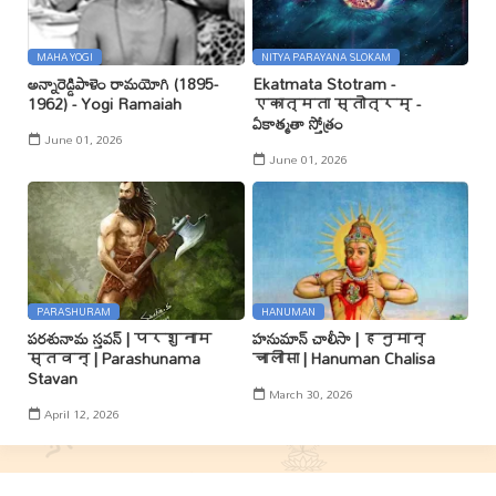
MAHA YOGI
NITYA PARAYANA SLOKAM
అన్నారెడ్డిపాళెం రామయోగి (1895-
Ekatmata Stotram -
1962) - Yogi Ramaiah
एकात्मता स्तोत्रम् -
ఏకాత్మతా స్తోత్రం
June 01, 2026
June 01, 2026
PARASHURAM
HANUMAN
పరశునామ స్తవన్ | परशुनाम
హనుమాన్ చాలీసా | हनुमान्
स्तवन् | Parashunama
चालीसा | Hanuman Chalisa
Stavan
March 30, 2026
April 12, 2026