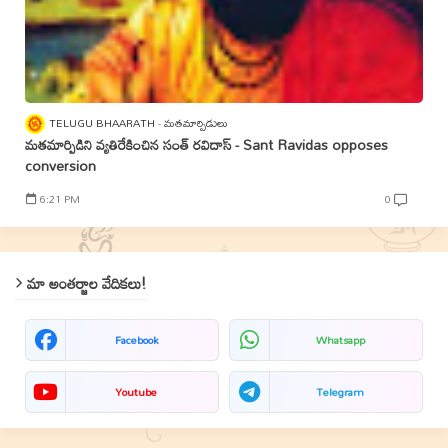
TELUGU BHAARATH
మతమార్పిడులు
మతమార్పిడిని వ్యతిరేకించిన సంత్‌ రవిదాస్‌ - Sant Ravidas opposes
conversion
6:21 PM
0
మా అంతర్జాల వేదికలు!
Facebook
Whatsapp
Youtube
Telegram