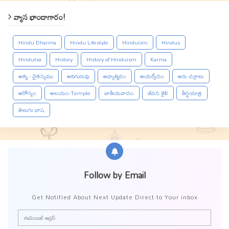
వ్యాస భాండాగారం!
Hindu Dharma
Hindu Lifestyle
Hinduism
Hindus
Hindutva
History
History of Hinduism
Karma
ఆత్మ - చైతన్యము
ఆదిగురువు
ఆధ్యాత్మికం
ఆయర్వేదం
ఆరు చక్రాలు
ఆరోగ్యం
ఆలయం-Temple
జాతీయవాదం
జీవన శైలి
తీర్థయాత్ర
తెలుగు భాష
Follow by Email
Get Notified About Next Update Direct to Your inbox