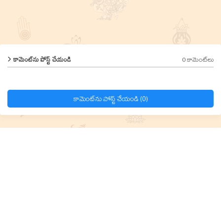
0 కామెంట్‌లు
కామెంట్‌ను పోస్ట్ చేయండి
కామెంట్‌ను పోస్ట్ చేయండి (0)