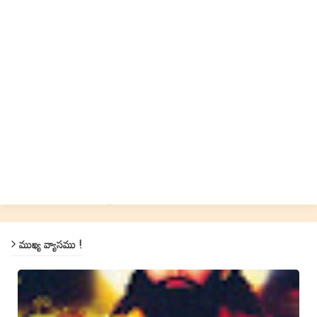
ముఖ్య వ్యాసము !