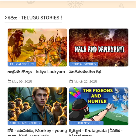
కథలు - TELUGU STORIES !
ETHICAL STORIES
ETHICAL STORIES
ఇంద్రియ లౌల్యం - Irdiya Laukyam
నలదమయంతుల కథ..
May 09, 2025
March 22, 2025
CHILDREN'S STORIES
CHILDREN'S STORIES
కోతి - యువకుడు, Monkey - young
కృతజ్ఞత - Kr̥utagnata | నీతికథ -
man, Kōti - yuvakuḍu
Moral story