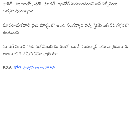
నాసిక్, ముంబయ్, పుణె, సూరత్, ఇండోర్ నగరాలనుంచి బస్ సర్వీసులు
లభ్యమవుతున్నాయి
సూరత్-భుశవాల్ రైలు మార్గంలో ఉండే నందర్బార్ రైల్వే స్టేషన్ ఇక్కడికి దగ్గరలో
ఉంటుంది.
సూరత్ నుంచి 150 కిలోమీటర్ల దూరంలో ఉండే నందర్బార్ విమానాశ్రయం ఈ
అలయానికి సమీప విమానాశ్రయం.
రచన:
కోటి మాధవ్ బాలు చౌదరి