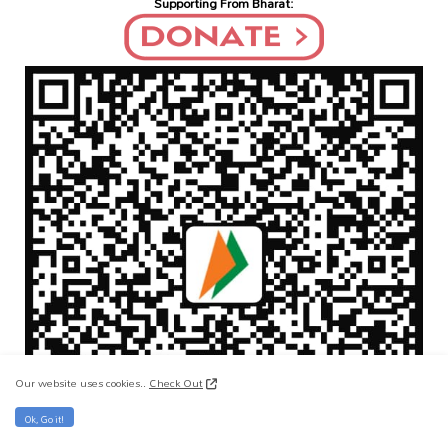
Supporting From Bharat:
Our website uses cookies..
Check Out
Ok, Go it!