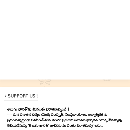
SUPPORT US !
తెలుగు భారత్'కు మీవంతు విరాళమివ్వండి !
----
మన సనాతన ధర్మం యొక్క సంస్కృతీ, సంప్రదాయాలు, ఆధ్యాత్మికతను
ప్రపంచవ్యాప్తంగా నివసించే మన తెలుగు ప్రజలకు సనాతన ధార్మికత యొక్క ఔనత్యాన్ని
తెలియజేసున్న "తెలుగు భారత్" జాలికకు మీ వంతు విరాళమివ్వగలరు..