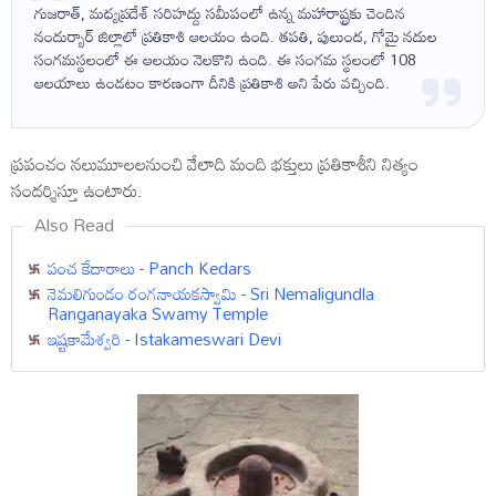
గుజరాత్, మధ్యప్రదేశ్ సరిహద్దు సమీపంలో ఉన్న మహారాష్ట్రకు చెందిన
నందుర్బార్ జిల్లాలో ప్రతికాశి ఆలయం ఉంది. తపతి, పులుంద, గోమై నదుల
సంగమస్థలంలో ఈ ఆలయం నెలకొని ఉంది. ఈ సంగమ స్థలంలో 108
ఆలయాలు ఉండటం కారణంగా దీనికి ప్రతికాశి అని పేరు వచ్చింది.
ప్రపంచం నలుమూలలనుంచి వేలాది మంది భక్తులు ప్రతికాశీని నిత్యం
సందర్శిస్తూ ఉంటారు.
Also Read
పంచ కేదారాలు - Panch Kedars
నెమలిగుండం రంగనాయకస్వామి - Sri Nemaligundla
Ranganayaka Swamy Temple
ఇష్టకామేశ్వరి - Istakameswari Devi