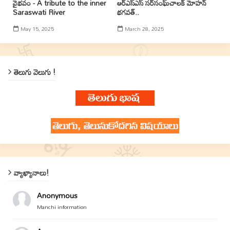
వైభవం - A tribute to the inner
ఆర్ఎస్ఎస్ సర్‌సంఘ్‌చాలక్ మోహన్
Saraswati River
భగవత్..
May 15, 2025
March 28, 2025
తెలుగు వెలుగు !
వ్యాఖ్యానాలు!
Anonymous
Manchi information