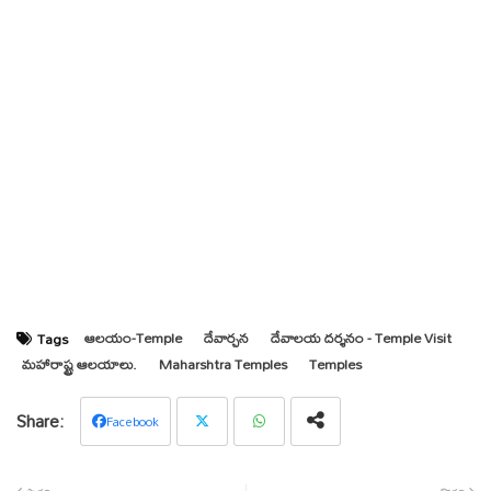
ఆలయం-Temple
దేవార్చన
దేవాలయ దర్శనం - Temple Visit
Tags
మహారాష్ట్ర ఆలయాలు.
Maharshtra Temples
Temples
Facebook
Twit
Wha