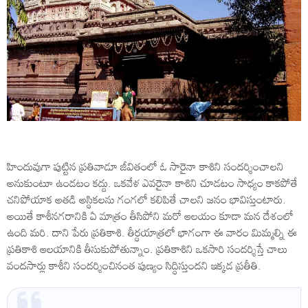
హిందువుగా పుట్టిన ప్రతివాడూ జీవితంలో ఓ సారైనా కాశిని సందర్శించాలని
అనుకుంటూ ఉండటం కద్దు. ఒకవేళ ఎవరైనా కాశిని చూడటం సాధ్యం కాకపోతే
చనిపోయాక అతడి అస్థికలను గంగలో కలిపితే చాలని జనం భావిస్తుంటారు.
అయితే కాశీనగరానికి ఏ మాత్రం తీసిపోని మరో ఆలయం కూడా మన దేశంలో
ఉంది మరి. దాని పేరు ప్రతికాశి. తీర్థయాత్రలో భాగంగా ఈ వారం మిమ్మల్ని ఈ
ప్రతికాశి ఆలయానికి తీసుకుపోతున్నాం. ప్రతికాశిని ఒకసారి సందర్శిస్తే చాలు
వందసార్లు కాశీని సందర్శించినంత పుణ్యం సిద్ధిస్తుందని ఇక్కడ ప్రతీతి.