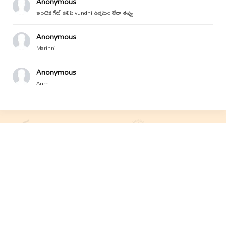
Anonymous
ఇంటికి గేట్ కలిపి vundhi ఉత్తమం లేదా తప్పు
Anonymous
Marinni
Anonymous
Aum