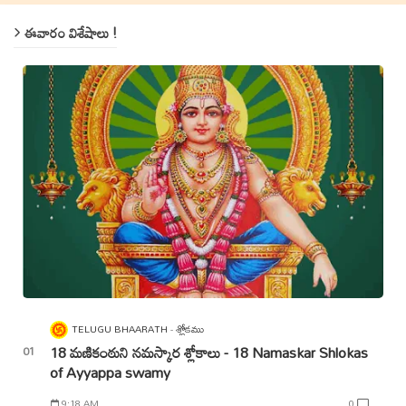
ఈవారం విశేషాలు !
TELUGU BHAARATH
శ్లోకము
18 మణికంఠుని నమస్కార శ్లోకాలు - 18 Namaskar Shlokas
of Ayyappa swamy
9:18 AM
0