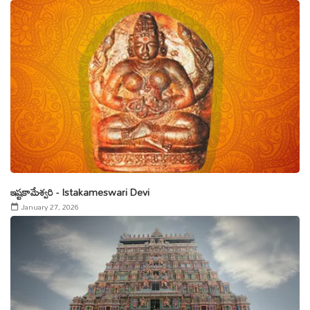
ఇష్టకామేశ్వరి - Istakameswari Devi
January 27, 2026