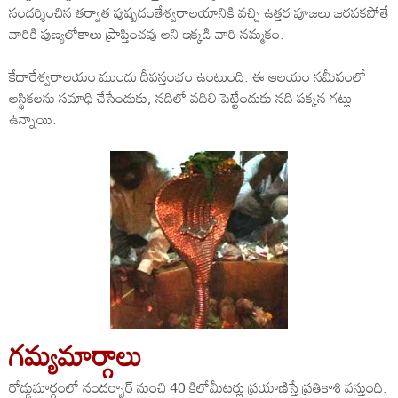
సందర్శించిన తర్వాత పుష్పదంతేశ్వరాలయానికి వచ్చి ఉత్తర పూజలు జరపకపోతే
వారికి పుణ్యలోకాలు ప్రాప్తించవు అని ఇక్కడి వారి నమ్మకం.
కేదారేశ్వరాలయం ముందు దీపస్తంభం ఉంటుంది. ఈ ఆలయం సమీపంలో
అస్థికలను సమాధి చేసేందుకు, నదిలో వదిలి పెట్టేందుకు నది పక్కన గట్లు
ఉన్నాయి.
గమ్యమార్గాలు
రోడ్డుమార్గంలో నందర్బార్ నుంచి 40 కిలోమీటర్లు ప్రయాణిస్తే ప్రతికాశి వస్తుంది.