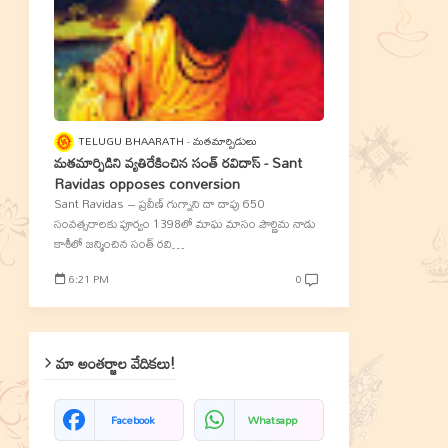
TELUGU BHAARATH
మతమార్పిడులు
మతమార్పిడిని వ్యతిరేకించిన సంత్‌ రవిదాస్‌ - Sant
Ravidas opposes conversion
Sant Ravidas – ప్రవీణ్‌ గుగ్నాని దా దాపు 650
సంవత్సరాలకు పూర్వం 1398లో మాఘ మాసం పౌర్ణిమ నాడు
కాశీలో జన్మించిన సంత్‌ రవి…
6:21 PM
0
మా అంతర్జాల వేదికలు!
Facebook
Whatsapp