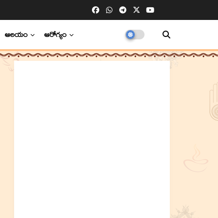
ఆలయం
ఆరోగ్యం