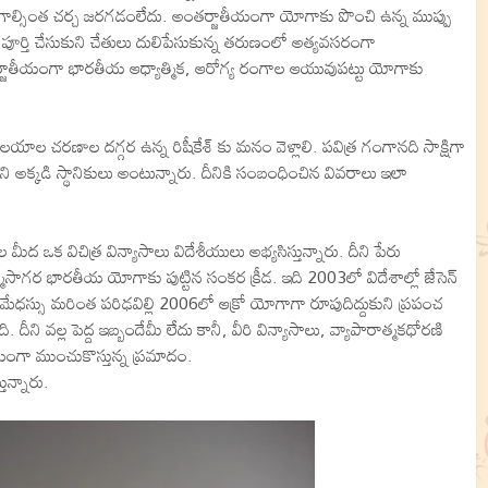
ాల్సింత చర్చ జరగడంలేదు. అంతర్జాతీయంగా యోగాకు పొంచి ఉన్న ముప్పు
్తి చేసుకుని చేతులు దులిపేసుకున్న తరుణంలో అత్యవసరంగా
తర్జాతీయంగా భారతీయ ఆధ్యాత్మిక, ఆరోగ్య రంగాల ఆయువుపట్టు యోగాకు
ల చరణాల దగ్గర ఉన్న రిషీకేశ్ కు మనం వెళ్లాలి. పవిత్ర గంగానది సాక్షిగా
రని అక్కడి స్థానికులు అంటున్నారు. దీనికి సంబంధించిన వివరాలు ఇలా
మీద ఒక విచిత్ర విన్యాసాలు విదేశీయులు అభ్యసిస్తున్నారు. దీని పేరు
ాత్మసాగర భారతీయ యోగాకు పుట్టిన సంకర క్రీడ. ఇది 2003లో విదేశాల్లో జేసెన్
వీరి మేధస్సు మరింత పరిఢవిల్లి 2006లో ఆక్రో యోగాగా రూపుదిద్దుకుని ప్రపంచ
ి. దీని వల్ల పెద్ద ఇబ్బందేమీ లేదు కానీ, వీరి విన్యాసాలు, వ్యాపారాత్మకధోరణి
ంగా ముంచుకొస్తున్న ప్రమాదం.
ున్నారు.