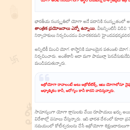
భారతీయ సంస్కృతిలో యోగా అనే పదానికి సంస్కృతంలో అన
తాంత్రిక ప్రయోజనాలు ఎన్నో ఉన్నాయి.
వీటన్నింటినీ విడిచ
నిర్వాహకులు నిర్వచించడం విచారకరమని హైందవధర్మపరిరక
అన్నిటికీ మించి యోగ శాస్త్రానికి మూలమైన పతంజలి యోగ 
నిర్వచించారు. అంతేకానీ ఆడా మగా పాముల్లా పెనవేసుకునేది,
మండిపడుతున్నారు.
ఆక్రోయోగా రావాలంటే అటు ఆక్రోబేటిక్స్, ఇటు యోగాలోనూ నైపుణ్
ఆధ్యాత్మికం కానీ, ఆరోగ్యం కానీ కాదని వాదిస్తున్నారు.
సామాన్యంగా యోగా క్లాసులకు వేయి రూపాయలు ఖర్చు అయి
విదేశాల్లో వసూలు చేస్తున్నారు. ఇది భారత దేశంలో కూడా ప
సమయంలో కోటీశ్వరులను చేసే ఆక్రోయోగా శిక్షణదారులుగా మార