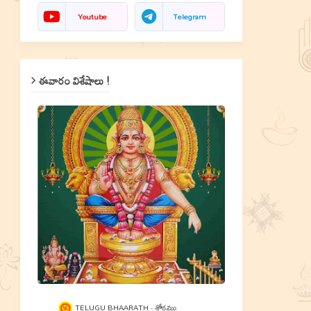
Youtube
Telegram
ఈవారం విశేషాలు !
TELUGU BHAARATH
శ్లోకము