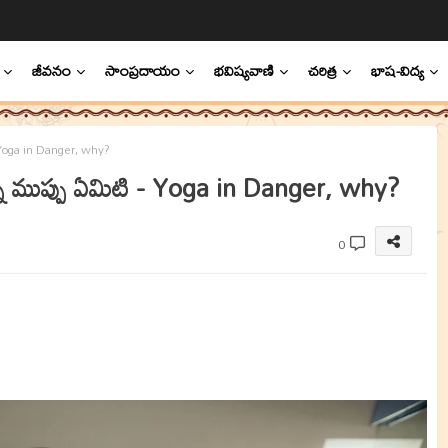
జీవనం
సాంప్రదాయం
భవిష్యవాణి
చరిత్ర
భాష-విద్య
 Yoga in Danger, why?
న ముప్పు ఏమిటి - Yoga in Danger, why?
0