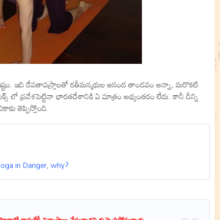
ారి ఇష్టం. ఇది దేవతావస్ర్తాలతో రతీమన్మథుల ఆనంద తాండవం అన్నా, మరొకటి
స్ లో ప్రవేశపెట్టినా భారతదేశానికి ఏ మాత్రం అభ్యంతరం లేదు. కానీ దీన్ని
కు తెప్పిస్తోంది.
- Yoga in Danger, why?
ో కామకేళీ విన్యాసాలు చేస్తున్నారని దుమ్మెత్తిపోస్తున్నారు.