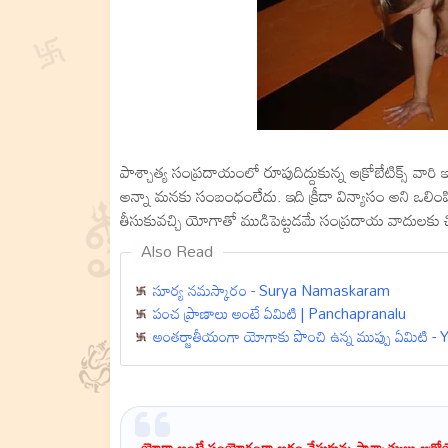
పాశ్చాత్య సంప్రదాయంలో రూపుదిద్దుకున్న ఆక్రోబేటిక్స్ వ
అన్నా మనకు సంబంధంలేదు. ఇది క్రీడా విన్యాసం అని ఒలింపిక్
తీసుకువచ్చి యోగాతో ముడిపెట్టడమే సంప్రదాయ వాదులకు చికా
Also Read
సూర్య నమస్కారం - Surya Namaskaram
పంచ ప్రాణాలు అంటే ఏమిటి | Panchapranalu
అంతర్జాతీయంగా యోగాకు పొంచి ఉన్న ముప్పు ఏమిటి 
యోగా అంటే సంయోగంగా అర్థం చేసుకున్న పాశ్చాత్యులు ఆక్రోయోగాత