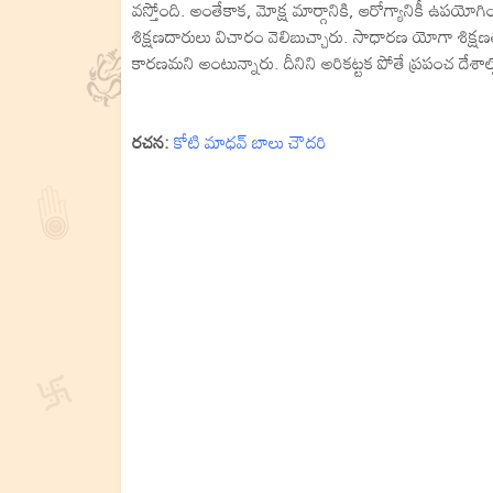
వస్తోంది. అంతేకాక, మోక్ష మార్గానికి, ఆరోగ్యానికీ ఉప
శిక్షణదారులు విచారం వెలిబుచ్చారు. సాధారణ యోగా శిక్షణతో
కారణమని అంటున్నారు. దీనిని అరికట్టక పోతే ప్రపంచ దేశాల
రచన:
కోటి మాధవ్ బాలు చౌదరి