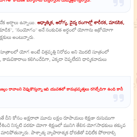
ేక అర్థాలు ఉన్నాయి.
ఆధ్యాత్మిక, ఆరోగ్య, వైద్య రంగాల్లో శారీరక, మానసిక,
ి ‘‘కూడిక‘‘, ‘‘సంయోగం‘‘ అనే సంకుచిత అర్థంలో యోగాను ఆక్రోయోగా
్షకులు అంటున్నారు.
సూత్రాలలో యోగ అంటే చిత్తవృత్తి నిరోధం అని మొదటి సూత్రంలో
 కామవికారాలు కలిగించేదిగా, ఎక్కడా చెప్పలేదని ధార్మికవాదులు
యం రావాలని చెప్పుకొస్తున్నా ఇది యువతలో కామప్రవృత్తులు రగిల్చేదిగా ఉంది కానీ
తే దీని కోసం అక్షరాలా మూడు లక్షల రూపాయలు శిక్షణా రుసుముగా
్రవేశించి నిన్నటి వరకూ యోగా శిక్షణలో మునిగి తేలిన యోగసాధకులు తక్కువ
ిపోతున్నారు. పాశ్చాత్య వ్యాపారాత్మక ధోరణితో విధిలేక పోరాడాల్సి