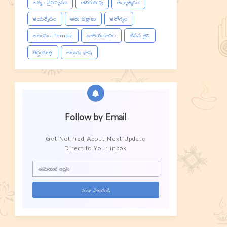
ఆత్మ - చైతన్యము
ఆదిగురువు
ఆధ్యాత్మికం
ఆయర్వేదం
ఆరు చక్రాలు
ఆరోగ్యం
ఆలయం-Temple
జాతీయవాదం
జీవన శైలి
తీర్థయాత్ర
తెలుగు భాష
Follow by Email
Get Notified About Next Update
Direct to Your inbox