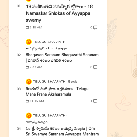
18 మణికంఠుని నమస్కార శ్లోకాలు - 18
Namaskar Shlokas of Ayyappa
swamy
9:18 AM
0
TELUGU BHAARATH
అయ్యప్ప స్వామి - Lord Ayyappa
Bhagavan Saranam Bhagavathi Saranam
| భగవాన్ శరణం భగవతి శరణం
9:47 AM
0
TELUGU BHAARATH
తెలుగు
తెలుగులో మహా ప్రాణ అక్షరములు - Telugu
Maha Prana Aksharamulu
11:36 AM
1
TELUGU BHAARATH
అయ్యప్ప మంత్రం
ఓం శ్రీ స్వామియే శరణం అయ్యప్ప మంత్రం | Om
Sri Swamye Saranam Ayyappa Mantram