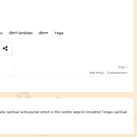
చం
యోగ సూచనలు
యోగా
Yoga
కొత్తది
శుభ కార్యం - Subhakaryam
ly spiritual web journal which is the worlds largest circulated Telugu spiritual