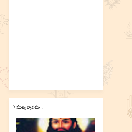
ముఖ్య వ్యాసము !