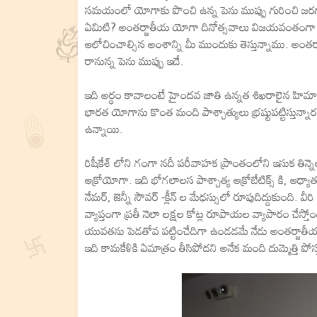
సమయంలో యోగాకు పొంచి ఉన్న పెను ముప్పు గురించి జరగ
ఏమిటి? అంతర్జాతీయ యోగా దినోత్సవాలు విజయవంతంగా పూర
ఆలోచించాల్సిన అంశాన్ని మీ ముందుకు తెస్తున్నాము. అం
రానున్న పెను ముప్పు ఇదే.
ఇది అర్థం కావాలంటే హైందవ జాతి ఉన్నత శిఖరాలైన హిమాలయా
భారత యోగాను కొంత మంది పాశ్చాత్యులు భ్రష్టుపట్టిస్తున్నా
ఉన్నాయి.
రిషీకేశ్ లోని గంగా నదీ పరీవాహక ప్రాంతంలోని ఇసుక తిన్నెల 
ఆక్రోయోగా. ఇది భోగలాలస పాశ్చాత్య ఆక్రోబేటిక్స్ కి, ఆధ్య
నేమర్, జెన్నీ సౌవర్ -క్లీన్ ల మేధస్సులో రూపుదిద్దుకుంది. 
వ్యాప్తంగా ప్రతీ నెలా లక్షల కోట్ల రూపాయల వ్యాపారం చేస్తోంద
యువతను పెడతోవ పట్టించేదిగా ఉండడమే నేడు అంతర్జాతీయ
ఇది కామకేళికి ఏమాత్రం తీసిపోదని అనేక మంది దుమ్మెత్తి పోస్త