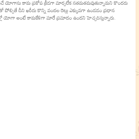
యోగించే యోగాను కామ ప్రకోప క్రీడగా మార్చలేక సతమతమవుతున్నామని కొందరు
 పోల్చితే దీని ఖరీదు కొన్ని వందల రెట్లు ఎక్కువగా ఉండడం ప్రధాన
్లో యోగా అంటే కామకేళిగా మారే ప్రమాదం ఉందని హెచ్చరిస్తున్నారు.