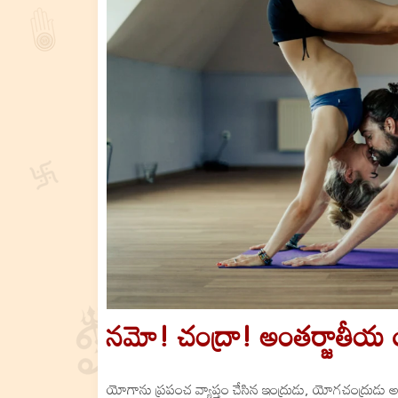
నమో! చంద్రా! అంతర్జాతీయ 
యోగాను ప్రపంచ వ్యాప్తం చేసిన ఇంద్రుడు, యోగచంద్రుడు అ