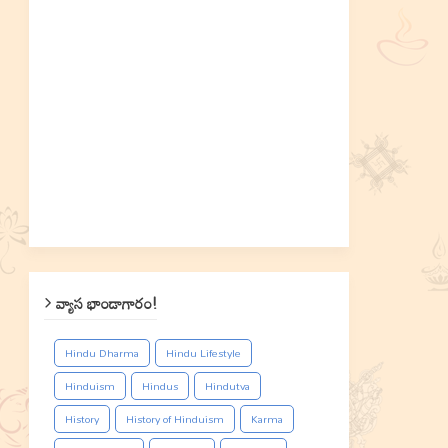
వ్యాస భాండాగారం!
Hindu Dharma
Hindu Lifestyle
Hinduism
Hindus
Hindutva
History
History of Hinduism
Karma