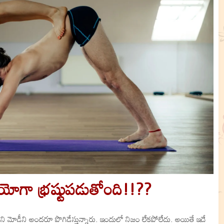
యోగా భ్రష్టుపడుతోంది!!??
ని మోడీని అందరూ పొగిడేస్తున్నారు. ఇందులో నిజం లేకపోలేదు. అయితే ఇదే