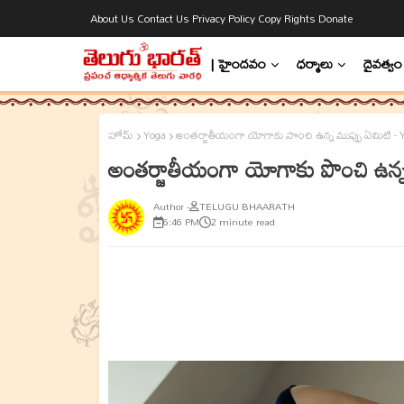
About Us
Contact Us
Privacy Policy
Copy Rights
Donate
| హైందవం
ధర్మాలు
దైవత్వం
హోమ్
Yoga
అంతర్జాతీయంగా యోగాకు పొంచి ఉన్న ముప్పు ఏమిటి -
అంతర్జాతీయంగా యోగాకు పొంచి ఉన్
TELUGU BHAARATH
6:46 PM
2 minute read