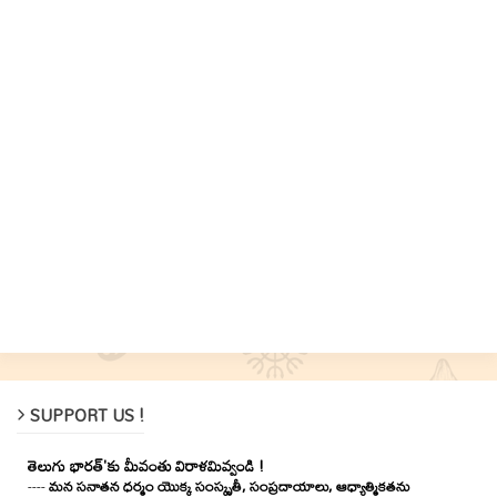
SUPPORT US !
తెలుగు భారత్'కు మీవంతు విరాళమివ్వండి !
----
మన సనాతన ధర్మం యొక్క సంస్కృతీ, సంప్రదాయాలు, ఆధ్యాత్మికతను