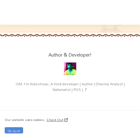
Author & Developer!
OM: I'm Koteshwar, A Web developer | Author | Dharma Analyst |
Nationalist | RSS | 🚩
Our website uses cookies..
Check Out
Related Websites!
Ok, Go it!
RSS