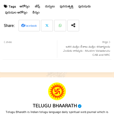
ఆరోగ్యం
జీన్స్
దుస్తులు
పునరుత్పత్తి
పురుషుడు
Tags
పురుషుల ఆరోగ్యం
వీర్యం
Facebook
Twit
Wha
పాతది
కొత్తది
ter
tsap
ఇతర ముస్లిం దేశాలు ముస్లిం శరణార్థులను
ఎందుకు రానివ్వరు - Muslim Valsadarulu
CAB and NRC
p
TELUGU BHAARATH
Telugu Bharath is Indian telugu language daily spiritual web journal which is