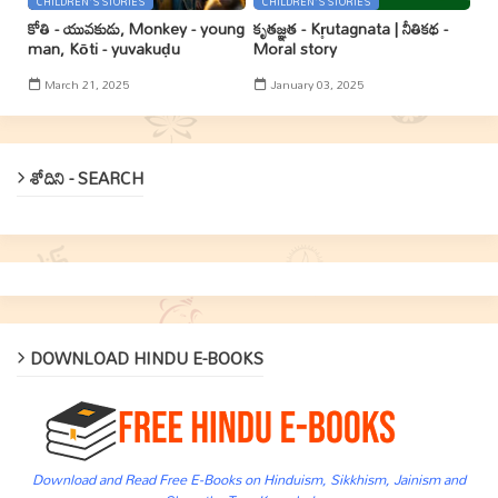
CHILDREN'S STORIES
CHILDREN'S STORIES
కోతి - యువకుడు, Monkey - young
కృతజ్ఞత - Kr̥utagnata | నీతికథ -
man, Kōti - yuvakuḍu
Moral story
March 21, 2025
January 03, 2025
శోదిని - SEARCH
DOWNLOAD HINDU E-BOOKS
Download and Read Free E-Books on Hinduism, Sikkhism, Jainism and