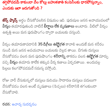
తగ్గిపోవడమే కాకుండా వేల కోట్లు బహుళజాతి కంపెనీలకు ధారపోస్తున్నాం,
ఎందుకు ఇలా జరుగుతోంది ?
జీన్స్ ఫ్యాన్స్
అర్థం చేసుకోవలసిన విషయం ఇది. పురుషుల జనన అవాయువలలో
వీర్యం
తయారవుతుంది వాటినే
బీర్జాలు లేక వృషణాలు
అంటారు. వీటిలో వీర్యం
ఉత్పత్తి అయి మన పురుషాంగం ద్వారా బయటకు వస్తుంది.
వీర్యం తయారుకావడానికి
35 డిగ్రీలు ఉష్ణోగ్రత
కావాలి అందుకే మన శరీరం
నుండి మన జనన అవయవాలు బయటకు వెల్లడ తాయి. బిగుతు దుస్తులు
వేసుకోవడం వలన మన పురుషాంగం
శరీరాన్ని
తాకడం వలన
ఉష్ణోగ్రత
మార్పు
వచ్చి
వీర్యం
తయారు కాలేక తక్కువ వీర్య కణాలు ఏర్పడతాయి. అందువల్ల
పిల్లలు కలగపోవడమనే సమస్య వస్తోంది.
రోజు వారీ వేసుకున్నలో దుస్తులు మరియు సాదారణ దుస్తులు వదులుగా
వేసుకోవడం వలన అంటే వృషణాలు ( పిచ్చలు) శరీరానికి తగలకుండా
వేసుకోవాలి.
రచన:
ఆచార్య సుదర్శనం