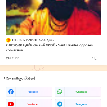
TELUGU BHAARATH
మతమార్పిడులు
మతమార్పిడిని వ్యతిరేకించిన సంత్‌ రవిదాస్‌ - Sant Ravidas opposes
conversion
6:21 PM
0
మా అంతర్జాల వేదికలు!
Facebook
Whatsapp
Youtube
Telegram