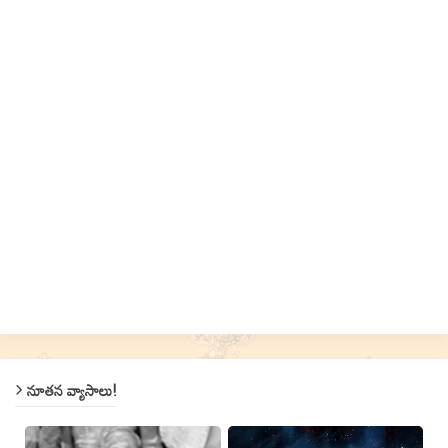
నూతన వ్యాసాలు!