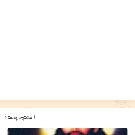
ముఖ్య వ్యాసము !