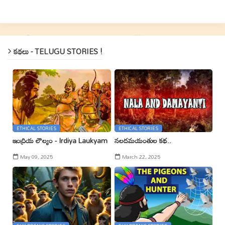
కథలు - TELUGU STORIES !
ETHICAL STORIES
ETHICAL STORIES
ఇంద్రియ లౌల్యం - Irdiya Laukyam
నలదమయంతుల కథ..
May 09, 2025
March 22, 2025