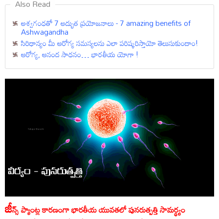
Also Read
అశ్వ‌గంధ‌తో 7 అద్భుత‌ ప్ర‌యోజ‌నాలు - 7 amazing benefits of
Ashwagandha
సిరిధాన్యం మీ ఆరోగ్య సమస్యలను ఎలా పరిష్కరిస్తాయో తెలుసుకుందాం!
ఆరోగ్య, ఆనంద సాధనం… భారతీయ యోగా !
జీ
న్స్ ప్యాంట్ల కారణంగా భారతీయ యువతలో పునరుత్పత్తి సామర్థ్యం