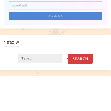
శోధిని 🔎
SEARCH