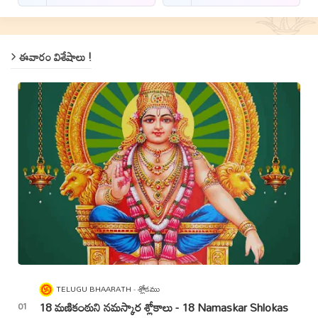
ఈవారం విశేషాలు !
TELUGU BHAARATH
శ్లోకము
18 మణికంఠుని నమస్కార శ్లోకాలు - 18 Namaskar Shlokas