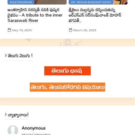
KALESHWARAM
DR. MOHAN BHAGWAT NEWS
అంతర్వాహిని సరస్వతీ నదికి పుష్కర
శ్రీశైలం మల్లన్నను దర్శించుకున్న
వైభవం - A tribute to the inner
ఆర్ఎస్ఎస్ సర్‌సంఘ్‌చాలక్ మోహన్
Saraswati River
భగవత్..
May 15, 2025
March 28, 2025
తెలుగు వెలుగు !
వ్యాఖ్యానాలు!
Anonymous
Manchi information