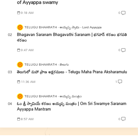
of Ayyappa swamy
9:18 AM
0
TELUGU BHAARATH
అయ్యప్ప స్వామి - Lord Ayyappa
Bhagavan Saranam Bhagavathi Saranam | భగవాన్ శరణం భగవతి
శరణం
9:47 AM
0
TELUGU BHAARATH
తెలుగు
తెలుగులో మహా ప్రాణ అక్షరములు - Telugu Maha Prana Aksharamulu
11:36 AM
1
TELUGU BHAARATH
అయ్యప్ప మంత్రం
ఓం శ్రీ స్వామియే శరణం అయ్యప్ప మంత్రం | Om Sri Swamye Saranam
Ayyappa Mantram
8:57 AM
0