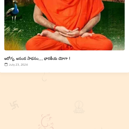
ఆరోగ్య, ఆనంద సాధనం… భారతీయ యోగా !
July 23, 2024