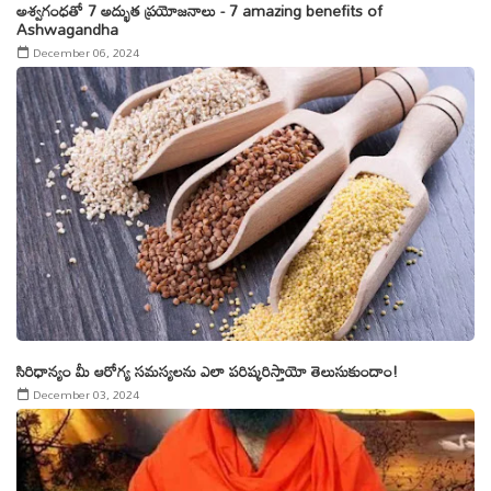
అశ్వ‌గంధ‌తో 7 అద్భుత‌ ప్ర‌యోజ‌నాలు - 7 amazing benefits of
Ashwagandha
December 06, 2024
సిరిధాన్యం మీ ఆరోగ్య సమస్యలను ఎలా పరిష్కరిస్తాయో తెలుసుకుందాం!
December 03, 2024