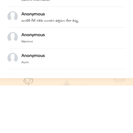
Anonymous
ఇంటికి గేట్ కలిపి vundhi ఉత్తమం లేదా తప్పు
Anonymous
Marinni
Anonymous
Aum