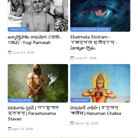
MAHA YOGI
NITYA PARAYANA SLOKAM
అన్నారెడ్డిపాళెం రామయోగి (1895-
Ekatmata Stotram -
1962) - Yogi Ramaiah
एकात्मता स्तोत्रम् -
ఏకాత్మతా స్తోత్రం
June 01, 2026
June 01, 2026
PARASHURAM
HANUMAN
పరశునామ స్తవన్ | परशुनाम
హనుమాన్ చాలీసా | हनुमान्
स्तवन् | Parashunama
चालीसा | Hanuman Chalisa
Stavan
March 30, 2026
April 12, 2026