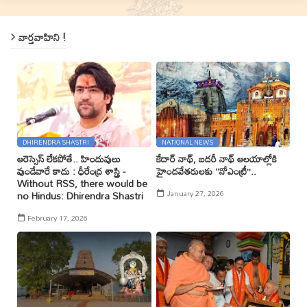
వార్తవాహిని !
DHIRENDRA SHASTRI
NATIONAL NEWS
ఆరెస్సెస్ లేకపోతే.. హిందువులు
కేదార్ నాథ్, బదరీ నాథ్ ఆలయాల్లోకి
వుండేవారే కాదు : ధీరేంద్ర శాస్త్రి -
హైందవేతరులకు ‘‘నోఎంట్రీ’’..
Without RSS, there would be
January 27, 2026
no Hindus: Dhirendra Shastri
February 17, 2026