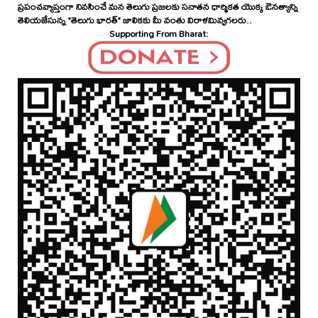
ప్రపంచవ్యాప్తంగా నివసించే మన తెలుగు ప్రజలకు సనాతన ధార్మికత యొక్క ఔనత్యాన్ని
తెలియజేసున్న "తెలుగు భారత్" జాలికకు మీ వంతు విరాళమివ్వగలరు..
Supporting From Bharat: