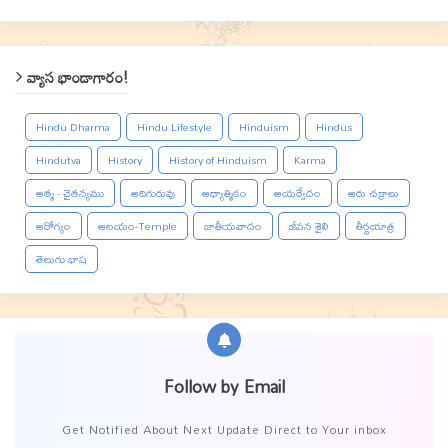
వ్యాస భాండాగారం!
Hindu Dharma
Hindu Lifestyle
Hinduism
Hindus
Hindutva
History
History of Hinduism
Karma
ఆత్మ - చైతన్యము
ఆదిగురువు
ఆధ్యాత్మికం
ఆయర్వేదం
ఆరు చక్రాలు
ఆరోగ్యం
ఆలయం-Temple
జాతీయవాదం
జీవన శైలి
తీర్థయాత్ర
తెలుగు భాష
Follow by Email
Get Notified About Next Update Direct to Your inbox