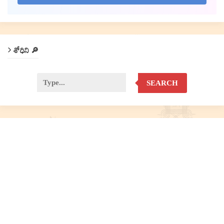
శోధిని 🔎
SEARCH