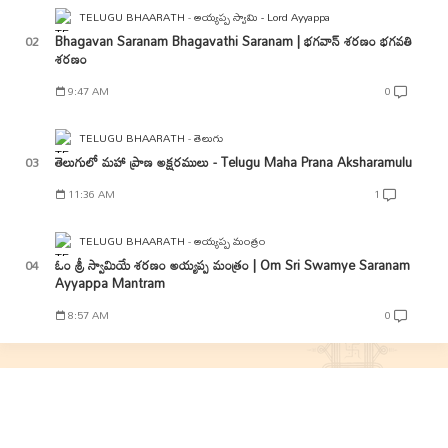
TELUGU BHAARATH
అయ్యప్ప స్వామి - Lord Ayyappa
Bhagavan Saranam Bhagavathi Saranam | భగవాన్ శరణం భగవతి
శరణం
9:47 AM
0
TELUGU BHAARATH
తెలుగు
తెలుగులో మహా ప్రాణ అక్షరములు - Telugu Maha Prana Aksharamulu
11:36 AM
1
TELUGU BHAARATH
అయ్యప్ప మంత్రం
ఓం శ్రీ స్వామియే శరణం అయ్యప్ప మంత్రం | Om Sri Swamye Saranam
Ayyappa Mantram
8:57 AM
0