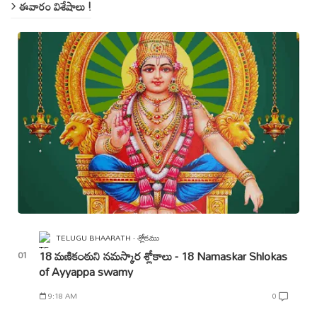
ఈవారం విశేషాలు !
TELUGU BHAARATH
శ్లోకము
18 మణికంఠుని నమస్కార శ్లోకాలు - 18 Namaskar Shlokas
of Ayyappa swamy
9:18 AM
0