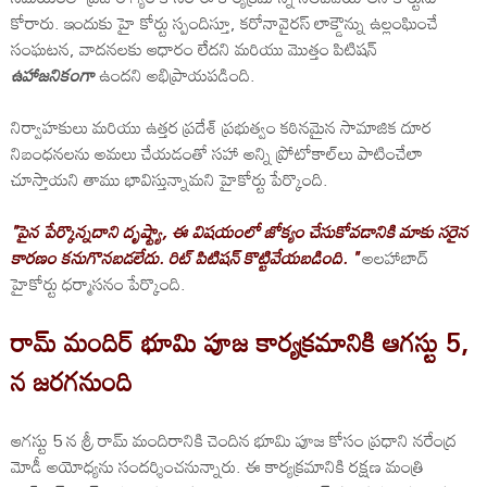
కోరారు. ఇందుకు హై కోర్టు స్పందిస్తూ, కరోనావైరస్ లాక్డౌన్ను ఉల్లంఘించే
సంఘటన, వాదనలకు ఆధారం లేదని మరియు మొత్తం పిటిషన్
ఉహాజనికంగా
ఉందని అభిప్రాయపడింది.
నిర్వాహకులు మరియు ఉత్తర ప్రదేశ్ ప్రభుత్వం కఠినమైన సామాజిక దూర
నిబంధనలను అమలు చేయడంతో సహా అన్ని ప్రోటోకాల్‌లు పాటించేలా
చూస్తాయని తాము భావిస్తున్నామని హైకోర్టు పేర్కొంది.
"పైన పేర్కొన్నదాని దృష్ట్యా, ఈ విషయంలో జోక్యం చేసుకోవడానికి మాకు సరైన
కారణం కనుగొనబడలేదు. రిట్ పిటిషన్ కొట్టివేయబడింది. "
అలహాబాద్
హైకోర్టు ధర్మాసనం పేర్కొంది.
రామ్ మందిర్ భూమి పూజ కార్యక్రమానికి ఆగస్టు 5,
న జరగనుంది
ఆగస్టు 5 న శ్రీ రామ్ మందిరానికి చెందిన భూమి పూజ కోసం ప్రధాని నరేంద్ర
మోడీ అయోధ్యను సందర్శించనున్నారు. ఈ కార్యక్రమానికి రక్షణ మంత్రి