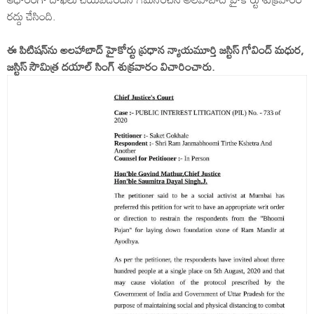
రద్దు చేసింది.
ఈ పిటిషన్‌ను అలహాబాద్ హైకోర్టు ప్రధాన న్యాయమూర్తి జస్టిస్ గోవింద్ మధుర,
జస్టిస్ సౌమిత్ర దయాల్ సింగ్ శుక్రవారం విచారించారు.