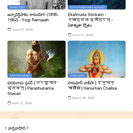
MAHA YOGI
NITYA PARAYANA SLOKAM
అన్నారెడ్డిపాళెం రామయోగి (1895-
Ekatmata Stotram -
1962) - Yogi Ramaiah
एकात्मता स्तोत्रम् -
ఏకాత్మతా స్తోత్రం
June 01, 2026
June 01, 2026
PARASHURAM
HANUMAN
పరశునామ స్తవన్ | परशुनाम
హనుమాన్ చాలీసా | हनुमान्
स्तवन् | Parashunama
चालीसा | Hanuman Chalisa
Stavan
March 30, 2026
April 12, 2026
వార్తవాహిని !