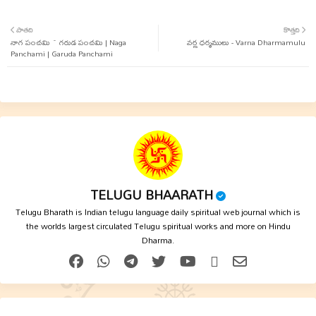
Twit
Wha
పాతది
కొత్తది
నాగ పంచమి ~ గరుడ పంచమి | Naga
ter
tsap
వర్ణ ధర్మములు - Varna Dharmamulu
Panchami | Garuda Panchami
p
TELUGU BHAARATH
Telugu Bharath is Indian telugu language daily spiritual web journal which is
the worlds largest circulated Telugu spiritual works and more on Hindu
Dharma.