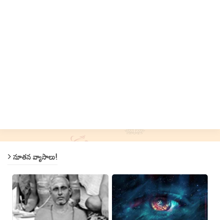
నూతన వ్యాసాలు!