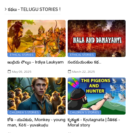
కథలు - TELUGU STORIES !
ETHICAL STORIES
ETHICAL STORIES
ఇంద్రియ లౌల్యం - Irdiya Laukyam
నలదమయంతుల కథ..
May 09, 2025
March 22, 2025
CHILDREN'S STORIES
CHILDREN'S STORIES
కోతి - యువకుడు, Monkey - young
కృతజ్ఞత - Kr̥utagnata | నీతికథ -
man, Kōti - yuvakuḍu
Moral story