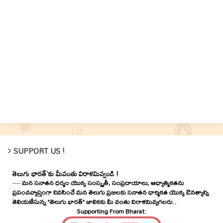
SUPPORT US !
తెలుగు భారత్'కు మీవంతు విరాళమివ్వండి !
----
మన సనాతన ధర్మం యొక్క సంస్కృతీ, సంప్రదాయాలు, ఆధ్యాత్మికతను
ప్రపంచవ్యాప్తంగా నివసించే మన తెలుగు ప్రజలకు సనాతన ధార్మికత యొక్క ఔనత్యాన్ని
తెలియజేసున్న "తెలుగు భారత్" జాలికకు మీ వంతు విరాళమివ్వగలరు..
Supporting From Bharat: