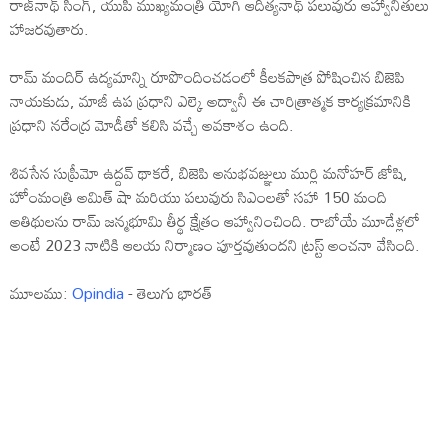
రాజ్‌నాథ్ సింగ్, యుపి ముఖ్యమంత్రి యోగి ఆదిత్యనాథ్ పలువురు ఆహ్వానితులు
హాజరవుతారు.
రామ్ మందిర్ ఉద్యమాన్ని రూపొందించడంలో కీలకపాత్ర పోషించిన బిజెపి
నాయకుడు, మాజీ ఉప ప్రధాని ఎల్కె అద్వానీ ఈ చారిత్రాత్మక కార్యక్రమానికి
ప్రధాని నరేంద్ర మోడీతో కలిసి వచ్చే అవకాశం ఉంది.
శివసేన సుప్రీమో ఉద్దవ్ థాకరే, బిజెపి అనుభవజ్ఞులు ముర్లి మనోహర్ జోషి,
హోంమంత్రి అమిత్ షా మరియు పలువురు సిఎంలతో సహా 150 మంది
అతిథులను రామ్ జన్మభూమి తీర్థ క్షేత్రం ఆహ్వానించింది. రాబోయే మూడేళ్లలో
అంటే 2023 నాటికి ఆలయ నిర్మాణం పూర్తవుతుందని ట్రస్ట్ అంచనా వేసింది.
మూలము:
Opindia
- తెలుగు భారత్