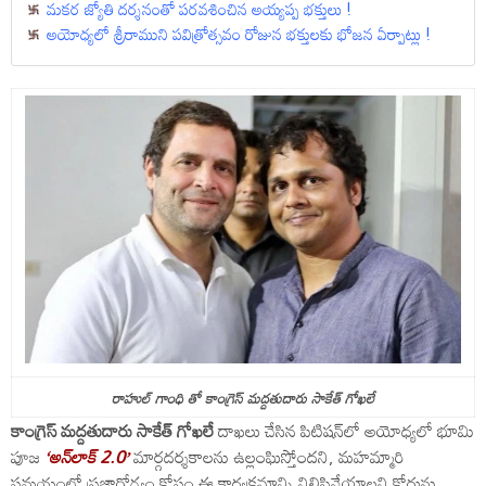
మకర జ్యోతి దర్శనంతో పరవశించిన అయ్యప్ప భక్తులు !
అయోధ్యలో శ్రీరాముని పవిత్రోత్సవం రోజున భక్తులకు భోజన ఏర్పాట్లు !
రాహుల్ గాంధి తో కాంగ్రెస్ మద్దతుదారు సాకేత్ గోఖలే
కాంగ్రెస్ మద్దతుదారు సాకేత్ గోఖలే
దాఖలు చేసిన పిటిషన్‌లో అయోధ్యలో భూమి
పూజ
‘అన్‌లాక్ 2.0’
మార్గదర్శకాలను ఉల్లంఘిస్తోందని, మహమ్మారి
సమయంలో ప్రజారోగ్యం కోసం ఈ కార్యక్రమాన్ని నిలిపివేయాలని కోర్టును