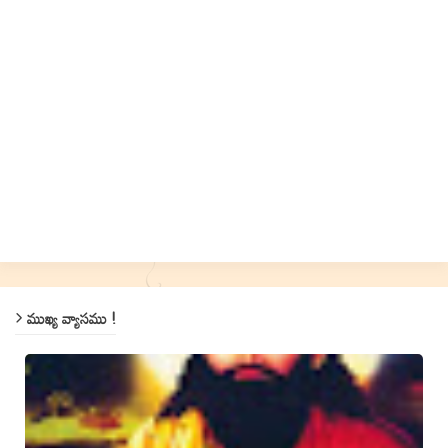
ముఖ్య వ్యాసము !