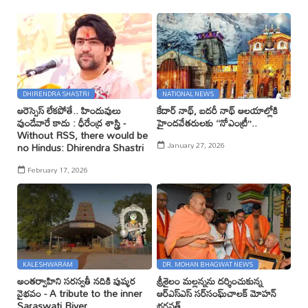
DHIRENDRA SHASTRI
NATIONAL NEWS
ఆరెస్సెస్ లేకపోతే.. హిందువులు
కేదార్ నాథ్, బదరీ నాథ్ ఆలయాల్లోకి
వుండేవారే కాదు : ధీరేంద్ర శాస్త్రి -
హైందవేతరులకు ‘‘నోఎంట్రీ’’..
Without RSS, there would be
January 27, 2026
no Hindus: Dhirendra Shastri
February 17, 2026
KALESHWARAM
DR. MOHAN BHAGWAT NEWS
అంతర్వాహిని సరస్వతీ నదికి పుష్కర
శ్రీశైలం మల్లన్నను దర్శించుకున్న
వైభవం - A tribute to the inner
ఆర్ఎస్ఎస్ సర్‌సంఘ్‌చాలక్ మోహన్
Saraswati River
భగవత్..