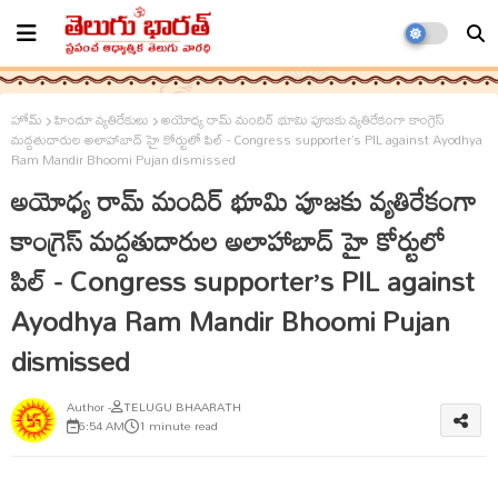
హోమ్
హిందూ వ్యతిరేకులు
అయోధ్య రామ్ మందిర్ భూమి పూజ‌కు వ్యతిరేకంగా కాంగ్రెస్
మద్దతుదారుల అలాహాబాద్ హై కోర్టులో పిల్ - Congress supporter’s PIL against Ayodhya
Ram Mandir Bhoomi Pujan dismissed
అయోధ్య రామ్ మందిర్ భూమి పూజ‌కు వ్యతిరేకంగా
కాంగ్రెస్ మద్దతుదారుల అలాహాబాద్ హై కోర్టులో
పిల్ - Congress supporter’s PIL against
Ayodhya Ram Mandir Bhoomi Pujan
dismissed
TELUGU BHAARATH
6:54 AM
1 minute read