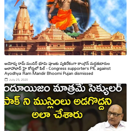
అయోధ్య రామ్ మందిర్ భూమి పూజ‌కు వ్యతిరేకంగా కాంగ్రెస్ మద్దతుదారుల
అలాహాబాద్ హై కోర్టులో పిల్ - Congress supporter’s PIL against
Ayodhya Ram Mandir Bhoomi Pujan dismissed
July 25, 2020