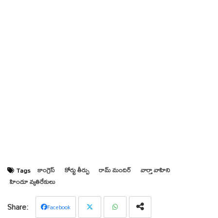
కాంగ్రెస్
కోర్టు తీర్పు
రామ్ మందిర్
వార్తా వాహిని
Tags
హిందూ వ్యతిరేకులు
Facebook