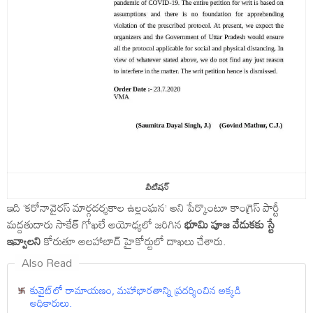
పిటిషన్‌
ఇది ‘కరోనావైరస్ మార్గదర్శకాల ఉల్లంఘన’ అని పేర్కొంటూ కాంగ్రెస్ పార్టీ
మద్దతుదారు సాకేత్ గోఖలే అయోధ్యలో జరిగిన
భూమి పూజ వేడుకకు స్టే
ఇవ్వాలని
కోరుతూ అలహాబాద్ హైకోర్టులో దాఖలు చేశారు.
Also Read
కువైట్‌లో రామాయ‌ణం, మ‌హాభార‌తాన్ని ప్రదర్శించిన అక్కడి
అధికారులు.