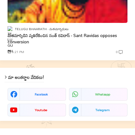
TELUGU BHAARATH
మతమార్పిడులు
మతమార్పిడిని వ్యతిరేకించిన సంత్‌ రవిదాస్‌ - Sant Ravidas opposes
conversion
6:21 PM
0
మా అంతర్జాల వేదికలు!
Facebook
Whatsapp
Youtube
Telegram