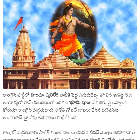
కాం
గ్రెస్ పార్టీలో
హిందూ వ్యతిరేక లాబీకి
పెద్ద ఎదురుదెబ్బ తగిలిన ఆగస్టు 5 న
అయోధ్యలో రామ్ మందిరంలో జరిగిన
‘భూమి పూజ’
వేడుకకు స్టే ఇవ్వాలని
కోరుతూ కాంగ్రెస్ మద్దతుదారు సాకేత్ గోఖలే దాఖలు చేసిన పిటిషన్‌ను
అలహాబాద్ హైకోర్టు శుక్రవారం కొట్టివేసింది.
కాంగ్రెస్ మద్దతుదారు సాకేత్ గోఖలే దాఖలు చేసిన పిటిషన్ మొత్తం ఊహాగానాల
ఆధారంగా దాఖలు చేయబడిందని గమనించిన అలహాబాద్ హైకోర్టు శుక్రవారం