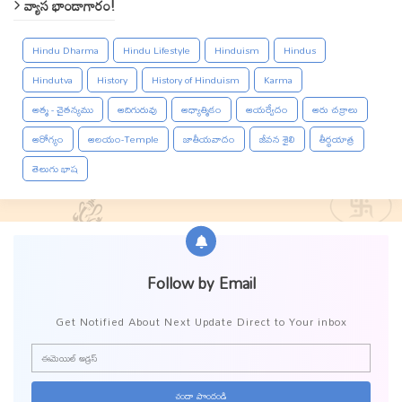
వ్యాస భాండాగారం!
Hindu Dharma
Hindu Lifestyle
Hinduism
Hindus
Hindutva
History
History of Hinduism
Karma
ఆత్మ - చైతన్యము
ఆదిగురువు
ఆధ్యాత్మికం
ఆయర్వేదం
ఆరు చక్రాలు
ఆరోగ్యం
ఆలయం-Temple
జాతీయవాదం
జీవన శైలి
తీర్థయాత్ర
తెలుగు భాష
Follow by Email
Get Notified About Next Update Direct to Your inbox