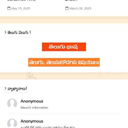
May 15, 2025
March 28, 2025
తెలుగు వెలుగు !
వ్యాఖ్యానాలు!
Anonymous
Manchi information
Anonymous
ఇంటికి గేట్ కలిపి vundhi ఉత్తమం లేదా తప్పు