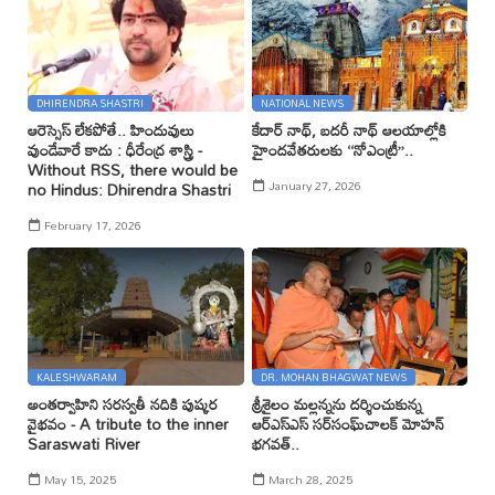
DHIRENDRA SHASTRI
NATIONAL NEWS
ఆరెస్సెస్ లేకపోతే.. హిందువులు
కేదార్ నాథ్, బదరీ నాథ్ ఆలయాల్లోకి
వుండేవారే కాదు : ధీరేంద్ర శాస్త్రి -
హైందవేతరులకు ‘‘నోఎంట్రీ’’..
Without RSS, there would be
January 27, 2026
no Hindus: Dhirendra Shastri
February 17, 2026
KALESHWARAM
DR. MOHAN BHAGWAT NEWS
అంతర్వాహిని సరస్వతీ నదికి పుష్కర
శ్రీశైలం మల్లన్నను దర్శించుకున్న
వైభవం - A tribute to the inner
ఆర్ఎస్ఎస్ సర్‌సంఘ్‌చాలక్ మోహన్
Saraswati River
భగవత్..
May 15, 2025
March 28, 2025