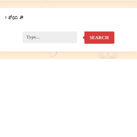
శోధిని 🔎
SEARCH