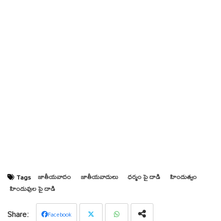
జాతీయవాదం
జాతీయవాదులు
ధర్మం పై దాడి
హిందుత్వం
Tags
హిందువుల పై దాడి
Facebook