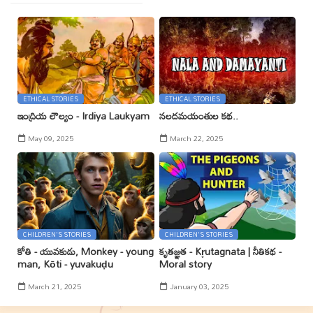
ETHICAL STORIES
ETHICAL STORIES
ఇంద్రియ లౌల్యం - Irdiya Laukyam
నలదమయంతుల కథ..
May 09, 2025
March 22, 2025
CHILDREN'S STORIES
CHILDREN'S STORIES
కోతి - యువకుడు, Monkey - young
కృతజ్ఞత - Kr̥utagnata | నీతికథ -
man, Kōti - yuvakuḍu
Moral story
March 21, 2025
January 03, 2025