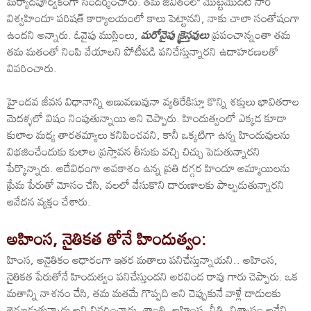
మర్యాదపూర్వకంగా సందర్శించారు. తమ జీవితంలో మొట్టమొదటి సారి
విశ్వహిందూ పరిషత్ కార్యాలయంలో కాలు పెట్టానని, నాకు చాలా సంతోషంగా
ఉందని అన్నారు. ఓవైపు ముస్లింలు,
మరోవైపు క్రైస్తవులు
ప్రపంచాన్నంతా తమ
తమ మతంతో నింపి వేయాలని పోటీపడి పనిచేస్తున్నారని ఉదాహరణలతో
వివరించారు.
హైందవ జీవన విధానాన్ని అణువణువునా వ్యతిరేకిస్తూ కొన్ని శక్తులు భావితరాల
మెదళ్ళలో విషం నింపుతున్నాయి అని చెప్పారు. హిందుత్వంలో ఎక్కడ కూడా
కులాల మధ్య తారతమ్యాలు కనిపించవని, కానీ ఒక్కటిగా ఉన్న హిందువులను
విభజించేందుకు కులాల ప్రస్తావన తీసుకు వచ్చి చిచ్చు పెడుతున్నారని
పేర్కొన్నారు. అదేవిధంగా అవకాశం ఉన్న ప్రతి దగ్గర హిందూ అమ్మాయిలను
ప్రేమ పేరుతో మోసం చేసి, వలలో వేసుకొని దారుణాలకు పాల్పడుతున్నారని
ఆవేదన వ్యక్తం చేశారు.
అహింస, నైతికత తోనే హిందుత్వం:
హింస, అనైతికం ఆధారంగా ఇతర మతాలు పనిచేస్తున్నాయని.. అహింస,
నైతికత పేరుతోనే హిందుత్వం పనిచేస్తుందని అరవింద రావు గారు చెప్పారు. ఒక
మతాన్ని నాశనం చేసి, తమ మతమే గొప్పది అని చెప్పుకునే వాళ్లే దాడులకు
తెగబడుతున్నారు అని వివరించారు. శాంతి, అహింస, నీతి, విశ్వాసం అనేవి