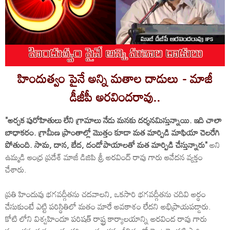
హిందుత్వం పైనే అన్ని మతాల దాడులు - మాజీ
డీజీపీ అరవిందరావు..
"అర్చక పురోహితులు లేని గ్రామాలు నేడు మనకు దర్శనమిస్తున్నాయి. ఇది చాలా
బాధాకరం. గ్రామీణ ప్రాంతాల్లో మొత్తం కూడా మత మార్పిడి మాఫియా చెలరేగి
పోతుంది. సామ, దాన, బేద, దండోపాయాలతో మత మార్పిడి చేస్తున్నారు"
అని
ఉమ్మడి ఆంధ్ర ప్రదేశ్ మాజీ డిజిపి శ్రీ అరవింద్ రావు గారు ఆవేదన వ్యక్తం
చేశారు.
ప్రతి హిందువు భగవద్గీతను చదవాలని, ఒకసారి భగవద్గీతను చదివి అర్థం
చేసుకుంటే ఎట్టి పరిస్థితిలో మతం మారే అవకాశం లేదని అభిప్రాయపడ్డారు.
కోటి లోని విశ్వహిందూ పరిషత్ రాష్ట్ర కార్యాలయాన్ని అరవింద రావు గారు