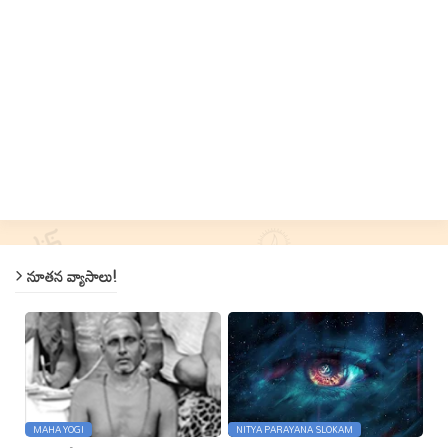
నూతన వ్యాసాలు!
MAHA YOGI
NITYA PARAYANA SLOKAM