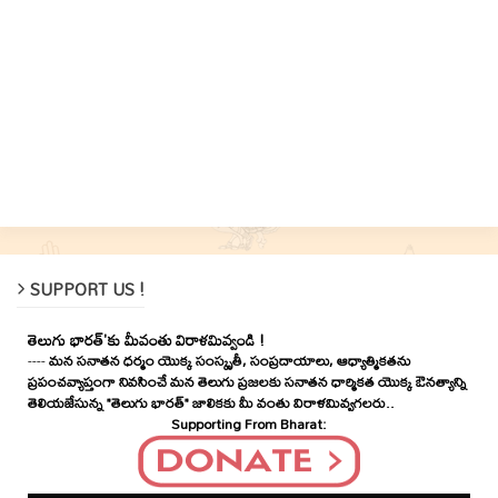
SUPPORT US !
తెలుగు భారత్'కు మీవంతు విరాళమివ్వండి !
----
మన సనాతన ధర్మం యొక్క సంస్కృతీ, సంప్రదాయాలు, ఆధ్యాత్మికతను
ప్రపంచవ్యాప్తంగా నివసించే మన తెలుగు ప్రజలకు సనాతన ధార్మికత యొక్క ఔనత్యాన్ని
తెలియజేసున్న "తెలుగు భారత్" జాలికకు మీ వంతు విరాళమివ్వగలరు..
Supporting From Bharat: