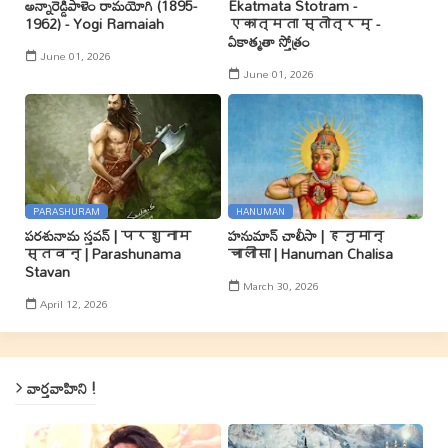
అన్నారెడ్డిపాళెం రామయోగి (1895-
Ekatmata Stotram -
1962) - Yogi Ramaiah
एकात्मता स्तोत्रम् -
ఏకాత్మతా స్తోత్రం
June 01, 2026
June 01, 2026
PARASHURAM
HANUMAN
పరశునామ స్తవన్ | परशुनाम
హనుమాన్ చాలీసా | हनुमान्
स्तवन् | Parashunama
चालीसा | Hanuman Chalisa
Stavan
March 30, 2026
April 12, 2026
వార్తవాహిని !