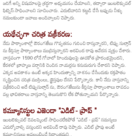
జరిగే అన్ని విషయాలపై శ్రద్ధగా అధ్యయనం చేయాలని, తద్వారా ఇంటలెక్చువల్
ఫిట్నెస్ సాధించాలని సూచించారు. ఎదుటివారిని కట్టడి చేసే టప్పుడు నీళ్ళు
నమలకుండా జవాబు అందివ్వాలని చెప్పారు.
యథేచ్ఛగా చరిత్ర వక్రీకరణ:
నేడు పాఠ్యాంశాల్లో ఔరంగజేబు గొప్పతనం గురించి రాస్తున్నారని, టిప్పు సుల్తాన్
ను కీర్తిస్తూ పాఠ్యాంశాలు ముద్రిస్తున్నారని అరవింద రావు ఆవేదన వ్యక్తం చేశారు.
వాస్తవంగా 1590 లోనే గోవాలో హిందువులపై ఊచకోత ప్రారంభమైందని,
కేరళలో బ్రాహ్మణ వర్గానికి చెందిన నాయర్లను కనుమరుగు చేశారని చెప్పారు.
ఎక్కడ అవకాశం ఉంటే అక్కడ హిందుత్వాన్ని నాశనం చేసేందుకు రక్తపాతం
సృష్టించిన చరిత్ర ముస్లింలు, క్రైస్తవుల దేనని పేర్కొన్నారు. కానీ నేడు వాస్తవాన్ని
వక్రీకరించి అదే టిప్పుసుల్తాన్ ను, ఔరంగజేబును కీర్తిస్తూ పాఠ్యాంశాలు రావడం
వల్ల భావితరాలు వాస్తవాన్ని తెలుసుకొని లేక పోతున్నాయని పేర్కొన్నారు.
కమ్యూనిస్టుల ఎజెండా "ఎడిట్- ప్రాప్ "
ఇంటలెక్చువల్ డెవలప్మెంట్ సాధించలేకపోతే "ఎడిట్ - ప్రప్" సమస్యలు
ఎదుర్కోవాల్సి వస్తుందని అరవింద్ రావు చెప్పారు. ఎడిట్ ప్రాపు అంటే
కమ్యూనిస్టులు అవలంబించే సిద్ధాంతమని..