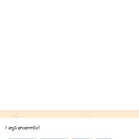
వ్యాస భాండాగారం!