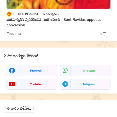
TELUGU BHAARATH
మతమార్పిడులు
మతమార్పిడిని వ్యతిరేకించిన సంత్‌ రవిదాస్‌ - Sant Ravidas opposes
conversion
6:21 PM
0
మా అంతర్జాల వేదికలు!
Facebook
Whatsapp
Youtube
Telegram
ఈవారం విశేషాలు !