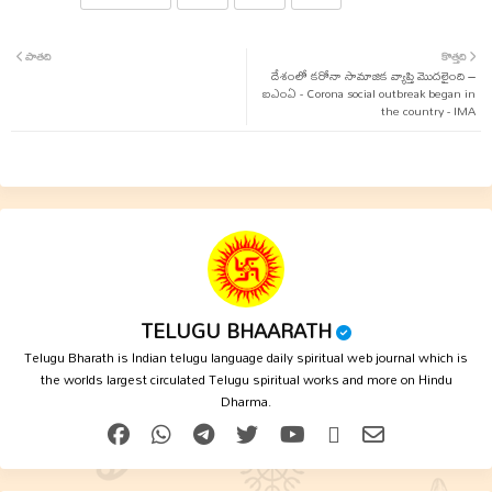
Twit
Wha
పాతది
కొత్తది
ter
tsap
దేశంలో కరోనా సామాజిక వ్యాప్తి మొదలైంది –
ఐఎంఏ - Corona social outbreak began in
the country - IMA
p
TELUGU BHAARATH
Telugu Bharath is Indian telugu language daily spiritual web journal which is
the worlds largest circulated Telugu spiritual works and more on Hindu
Dharma.