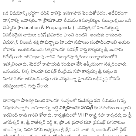
ఒక విషయాన్ని శ్రద్ధగా చదివి దానిపై అవగాహన పెంచుకోవడం. అదేవిధంగా
వాస్తవాన్ని అవాస్తవంగా ప్రాపగాండా చేయడం కమ్యూనిస్టుల ముఖ్యలక్షణం అని
చెప్పారు.(Education & Propaganda ). భవిష్యత్తులో హిందుత్వంపై
విపరీతమైన దాడులు జరిగే ప్రమాదం పొంచి ఉందని, అందుకు దాడులను
ఎదుర్కొని నిలబడే శక్తి సామర్థ్యాలు హిందూ సమాజం సంపాదించాలని ఆయన
కోరారు. అంతకుముందు విశ్వహిందూ పరిషత్ రాష్ట్ర కార్యదర్శి శ్రీ బండారు
రమేష్ గారు అరవింద్రావు గారిని మర్యాదపూర్వకంగా కార్యాలయంలోకి
ఆహ్వానించారు. మెడలో కాషాయపు కండువా వేసి ఆత్మీయంగా సత్కరించారు.
అనంతరం విశ్వ హిందూ పరిషత్ కేంద్రీయ సహ కార్యదర్శి శ్రీ సత్యం జి
మాట్లాడుతూ అరవింద రావు గారు ఎక్కడున్నా హైందవ అభివృద్ధి కోసమే
తపిస్తుంటారని గుర్తు చేశారు.
దాదాపుగా పాతికేళ్ల నుంచి హిందూ సంస్థలతో మమేకమై పని చేయడం గొప్ప
విషయమన్నారు. అవకాశాన్ని బట్టి
విశ్వహిందూ పరిషత్
కు సమయం ఇవ్వాలని
అరవింద్ రావు గారిని కోరారు. కార్యక్రమంలో VHP రాష్ట్ర సహ కార్యదర్శులు శ్రీ
జగదీశ్వర్ జి, శ్రీ రాజేశ్వర్ రెడ్డి జి, ప్రాంత ప్రచార సహ ప్రముఖ్ పగుడాకుల
బాలస్వామి, మహా నగర అధ్యక్షులు శ్రీ శ్రీనివాస రాజా జి, బజరంగ్ దళ్ స్టేట్