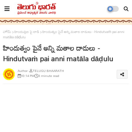
హోమ్
హిందువుల పై దాడి
హిందుత్వం పైనే అన్ని మతాల దాడులు - Hindutvaṁ pai anni
matāla dāḍulu
హిందుత్వం పైనే అన్ని మతాల దాడులు -
Hindutvaṁ pai anni matāla dāḍulu
TELUGU BHAARATH
10:14 PM
3 minute read