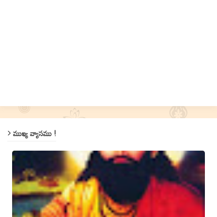
ముఖ్య వ్యాసము !