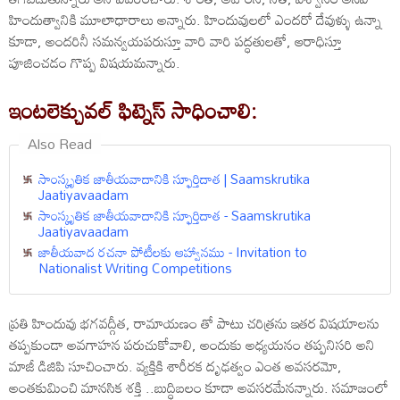
హిందుత్వానికి మూలాధారాలు అన్నారు. హిందువులలో ఎందరో దేవుళ్ళు ఉన్నా
కూడా, అందరినీ సమన్వయపరుస్తూ వారి వారి పద్ధతులతో, ఆరాధిస్తూ
పూజించడం గొప్ప విషయమన్నారు.
ఇంటలెక్చువల్ ఫిట్నెస్ సాధించాలి:
Also Read
సాంస్కృతిక జాతీయవాదానికి స్ఫూర్తిదాత | Saamskrutika
Jaatiyavaadam
సాంస్కృతిక జాతీయవాదానికి స్ఫూర్తిదాత - Saamskrutika
Jaatiyavaadam
జాతీయవాద రచనా పోటీలకు ఆహ్వానము - Invitation to
Nationalist Writing Competitions
ప్రతి హిందువు భగవద్గీత, రామాయణం తో పాటు చరిత్రను ఇతర విషయాలను
తప్పకుండా అవగాహన పరుచుకోవాలి, అందుకు అధ్యయనం తప్పనిసరి అని
మాజీ డిజిపి సూచించారు. వ్యక్తికి శారీరక దృఢత్వం ఎంత అవసరమో,
అంతకుమించి మానసిక శక్తి ..బుద్ధిబలం కూడా అవసరమేనన్నారు. సమాజంలో