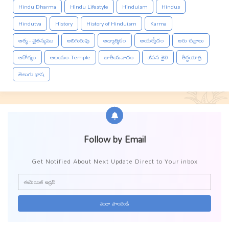
Hindu Dharma
Hindu Lifestyle
Hinduism
Hindus
Hindutva
History
History of Hinduism
Karma
ఆత్మ - చైతన్యము
ఆదిగురువు
ఆధ్యాత్మికం
ఆయర్వేదం
ఆరు చక్రాలు
ఆరోగ్యం
ఆలయం-Temple
జాతీయవాదం
జీవన శైలి
తీర్థయాత్ర
తెలుగు భాష
Follow by Email
Get Notified About Next Update Direct to Your inbox