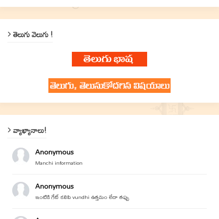
తెలుగు వెలుగు !
వ్యాఖ్యానాలు!
Anonymous
Manchi information
Anonymous
ఇంటికి గేట్ కలిపి vundhi ఉత్తమం లేదా తప్పు