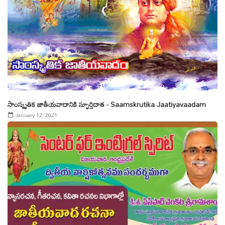
సాంస్కృతిక జాతీయవాదానికి స్ఫూర్తిదాత - Saamskrutika Jaatiyavaadam
January 12, 2021