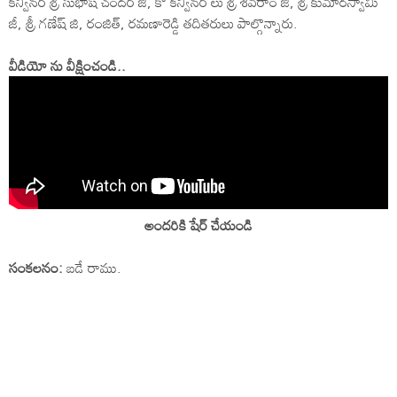
కన్వీనర్ శ్రీ సుభాష్ చందర్ జి, కో కన్వీనర్ లు శ్రీ శివరాం జి, శ్రీ కుమారస్వామి
జీ, శ్రీ గణేష్ జి, రంజిత్, రమణారెడ్డి తదితరులు పాల్గొన్నారు.
వీడియో ను వీక్షించండి..
అందరికి షేర్ చేయండి
సంకలనం:
బడే రాము.