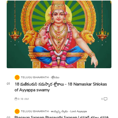
TELUGU BHAARATH
శ్లోకము
18 మణికంఠుని నమస్కార శ్లోకాలు - 18 Namaskar Shlokas
of Ayyappa swamy
9:18 AM
0
TELUGU BHAARATH
అయ్యప్ప స్వామి - Lord Ayyappa
Bhagavan Saranam Bhagavathi Saranam | భగవాన్ శరణం భగవతి