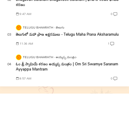
శరణం
9:47 AM
0
TELUGU BHAARATH
తెలుగు
తెలుగులో మహా ప్రాణ అక్షరములు - Telugu Maha Prana Aksharamulu
11:36 AM
1
TELUGU BHAARATH
అయ్యప్ప మంత్రం
ఓం శ్రీ స్వామియే శరణం అయ్యప్ప మంత్రం | Om Sri Swamye Saranam
Ayyappa Mantram
8:57 AM
0