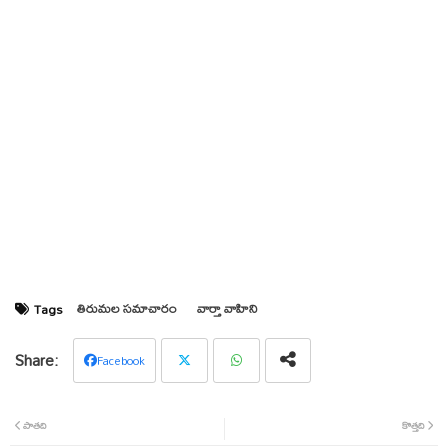
తిరుమల సమాచారం
వార్తా వాహిని
Tags
Facebook
Twit
Wha
పాతది
కొత్తది
ter
tsap