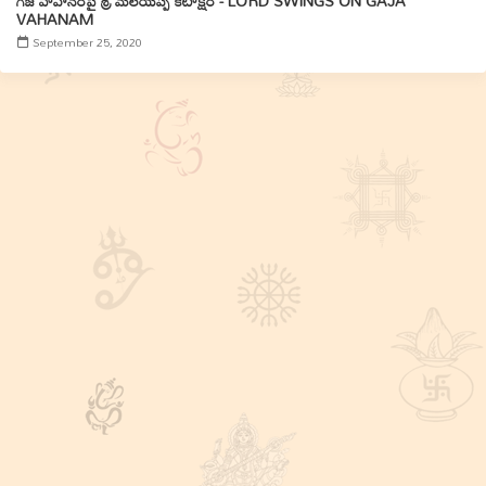
గ‌జ వాహ‌నంపై శ్రీ మ‌ల‌య‌ప్ప క‌టాక్షం - LORD SWINGS ON GAJA
VAHANAM
September 25, 2020