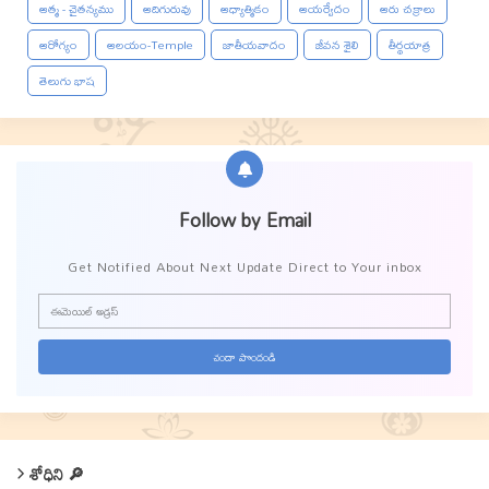
ఆత్మ - చైతన్యము
ఆదిగురువు
ఆధ్యాత్మికం
ఆయర్వేదం
ఆరు చక్రాలు
ఆరోగ్యం
ఆలయం-Temple
జాతీయవాదం
జీవన శైలి
తీర్థయాత్ర
తెలుగు భాష
Follow by Email
Get Notified About Next Update Direct to Your inbox
శోధిని 🔎