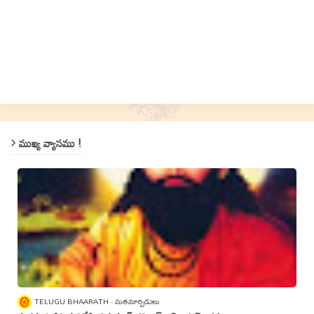
ముఖ్య వ్యాసము !
TELUGU BHAARATH
మతమార్పిడులు