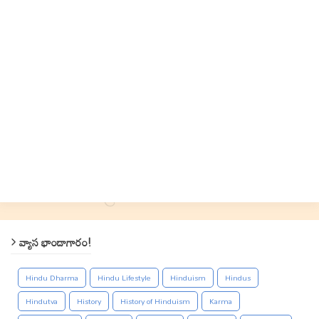
వ్యాస భాండాగారం!
Hindu Dharma
Hindu Lifestyle
Hinduism
Hindus
Hindutva
History
History of Hinduism
Karma