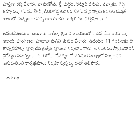
పూర్తిగా కప్పివేశారు. నాముకోపు, శ్రీ చుర్ణం, కస్తూరి పసుపు, పచ్చాకు, గడ్డ
కర్పూరం, గంధం పొడి, కిచిలీగడ్డ తదితర సుగంధ ద్రవ్యాలు కలిపిన పవిత్ర
జలంతో ప్రదక్షణగా వచ్చి ఆలయ శద్ధి కార్యక్రమం నిర్వహించారు.
ఆనందనిలయం, బంగారు వాకిలి, శ్రీవారి ఆలయంలోని ఉప దేవాలయాలు,
ఆలయ ప్రాంగణం, పూజాసామగ్రిని శుభ్రం చేశారు. ఉదయం 11 గంటలకు ఈ
కార్యక్రమాన్ని పూర్తి చేసి ప్రత్యేక పూజలు నిర్వహించారు. అనంతరం స్వామివారికి
నైవేద్యం సమర్పించారు. కరోనా నేపథ్యంలో పరిమిత సంఖ్యలో సిబ్బందిని
అనుమతించి కార్యక్రమాలు నిర్వహిస్తున్నట్టు ఈవో తెలిపారు.
_vsk ap