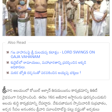
Also Read
గ‌జ వాహ‌నంపై శ్రీ మ‌ల‌య‌ప్ప క‌టాక్షం - LORD SWINGS ON
GAJA VAHANAM
కువైట్‌లో రామాయ‌ణం, మ‌హాభార‌తాన్ని ప్రదర్శించిన అక్కడి
అధికారులు.
మకర జ్యోతి దర్శనంతో పరవశించిన అయ్యప్ప భక్తులు !
శ్రీ
వారి ఆలయంలో కోయిల్‌ ఆళ్వార్‌ తిరుమంజనం కార్యక్రమాన్ని తితిదే
వైభవంగా నిర్వహించింది. ఈనెల 16న ఆణివార ఆస్థానంను పురస్కరించుకుని
ఆలయ శుద్ధి కార్యక్రమాన్ని చేపట్టారు. వేకువజామున స్వామివారికి సుప్రభాతం,
అర్చన సేవల అనంతరం శ్రీవారి మూలవిరాట్‌పై పట్టు వస్త్రంతో అర్చకులు