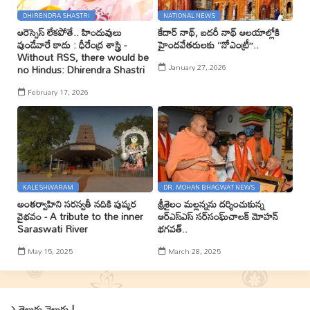
DHIRENDRA SHASTRI
NATIONAL NEWS
ఆరెస్సెస్ లేకపోతే.. హిందువులు
కేదార్ నాథ్, బదరీ నాథ్ ఆలయాల్లోకి
వుండేవారే కాదు : ధీరేంద్ర శాస్త్రి -
హైందవేతరులకు ‘‘నోఎంట్రీ’’..
Without RSS, there would be
January 27, 2026
no Hindus: Dhirendra Shastri
February 17, 2026
KALESHWARAM
DR. MOHAN BHAGWAT NEWS
అంతర్వాహిని సరస్వతీ నదికి పుష్కర
శ్రీశైలం మల్లన్నను దర్శించుకున్న
వైభవం - A tribute to the inner
ఆర్ఎస్ఎస్ సర్‌సంఘ్‌చాలక్ మోహన్
Saraswati River
భగవత్..
May 15, 2025
March 28, 2025
తెలుగు వెలుగు !