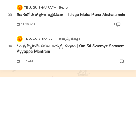
TELUGU BHAARATH
తెలుగు
తెలుగులో మహా ప్రాణ అక్షరములు - Telugu Maha Prana Aksharamulu
11:36 AM
1
TELUGU BHAARATH
అయ్యప్ప మంత్రం
ఓం శ్రీ స్వామియే శరణం అయ్యప్ప మంత్రం | Om Sri Swamye Saranam
Ayyappa Mantram
8:57 AM
0