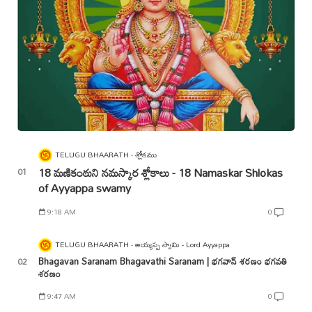
TELUGU BHAARATH
శ్లోకము
18 మణికంఠుని నమస్కార శ్లోకాలు - 18 Namaskar Shlokas
of Ayyappa swamy
9:18 AM
0
TELUGU BHAARATH
అయ్యప్ప స్వామి - Lord Ayyappa
Bhagavan Saranam Bhagavathi Saranam | భగవాన్ శరణం భగవతి
శరణం
9:47 AM
0