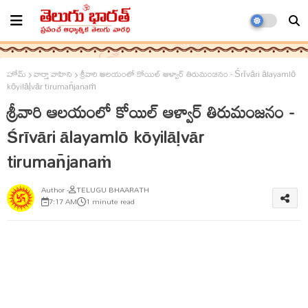
హోమ్
వార్తా వాహిని
శ్రీవారి ఆలయంలో కోయిల్‌ ఆళ్వార్‌ తిరుమంజనం - Śrīvāri ālayamlō
kōyil‌āḷvār‌ tiruman̄janaṁ
శ్రీవారి ఆలయంలో కోయిల్‌ ఆళ్వార్‌ తిరుమంజనం -
Śrīvāri ālayamlō kōyil‌āḷvār‌
tiruman̄janaṁ
TELUGU BHAARATH
7:17 AM
1 minute read