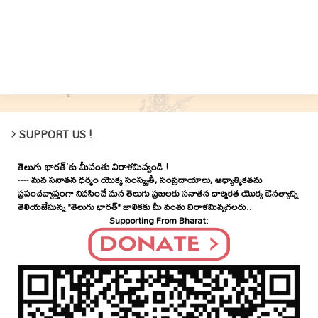
SUPPORT US !
తెలుగు భారత్'కు మీవంతు విరాళమివ్వండి !
----
మన సనాతన ధర్మం యొక్క సంస్కృతీ, సంప్రదాయాలు, ఆధ్యాత్మికతను
ప్రపంచవ్యాప్తంగా నివసించే మన తెలుగు ప్రజలకు సనాతన ధార్మికత యొక్క ఔనత్యాన్ని
తెలియజేసున్న "తెలుగు భారత్" జాలికకు మీ వంతు విరాళమివ్వగలరు..
Supporting From Bharat: