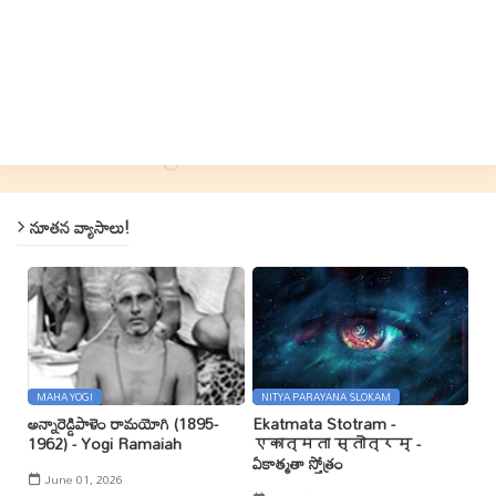
నూతన వ్యాసాలు!
MAHA YOGI
NITYA PARAYANA SLOKAM
అన్నారెడ్డిపాళెం రామయోగి (1895-
Ekatmata Stotram -
1962) - Yogi Ramaiah
एकात्मता स्तोत्रम् -
ఏకాత్మతా స్తోత్రం
June 01, 2026