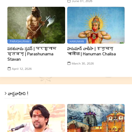
June 01, 2026
PARASHURAM
HANUMAN
పరశునామ స్తవన్ | परशुनाम
హనుమాన్ చాలీసా | हनुमान्
स्तवन् | Parashunama
चालीसा | Hanuman Chalisa
Stavan
March 30, 2026
April 12, 2026
వార్తవాహిని !