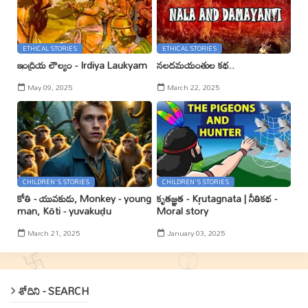
ETHICAL STORIES
ETHICAL STORIES
ఇంద్రియ లౌల్యం - Irdiya Laukyam
నలదమయంతుల కథ..
May 09, 2025
March 22, 2025
CHILDREN'S STORIES
CHILDREN'S STORIES
కోతి - యువకుడు, Monkey - young
కృతజ్ఞత - Kr̥utagnata | నీతికథ -
man, Kōti - yuvakuḍu
Moral story
March 21, 2025
January 03, 2025
శోదిని - SEARCH