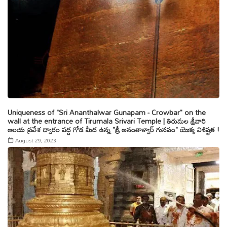
Uniqueness of "Sri Ananthalwar Gunapam - Crowbar" on the
wall at the entrance of Tirumala Srivari Temple | తిరుమల శ్రీవారి
ఆలయ ప్రవేశ ద్వారం వద్ద గోడ మీద ఉన్న "శ్రీ అనంతాళ్వార్ గునపం" యొక్క విశిష్టత !
August 29, 2023