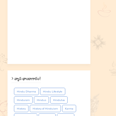
వ్యాస భాండాగారం!
Hindu Dharma
Hindu Lifestyle
Hinduism
Hindus
Hindutva
History
History of Hinduism
Karma