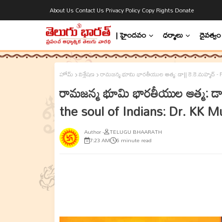
About Us
Contact Us
Privacy Policy
Copy Rights
Donate
| హైందవం
ధర్మాలు
దైవత్వం
హోమ్
విశ్లేషణ
రామజన్మ భూమి భారతీయుల ఆత్మ: డా|| కె.కె.మహ్మద
రామజన్మ భూమి భారతీయుల ఆత్మ: డా
the soul of Indians: Dr. KK
TELUGU BHAARATH
7:23 AM
6 minute read