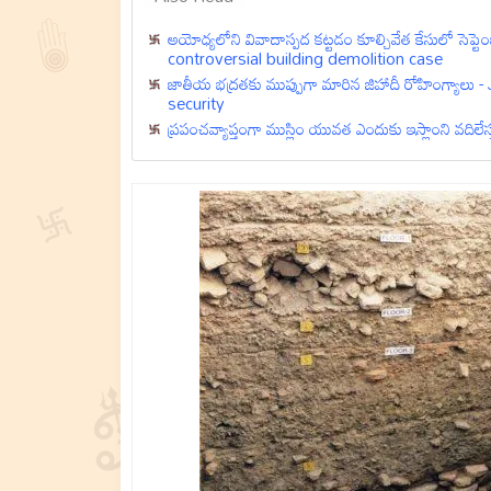
అయోధ్యలోని వివాదాస్పద కట్టడం కూల్చివేత కేసులో సెప
controversial building demolition case
జాతీయ భద్రతకు ముప్పుగా మారిన జిహాదీ రోహింగ్యా
security
ప్రపంచవ్యాప్తంగా ముస్లిం యువత ఎందుకు ఇస్లాంని వదిల