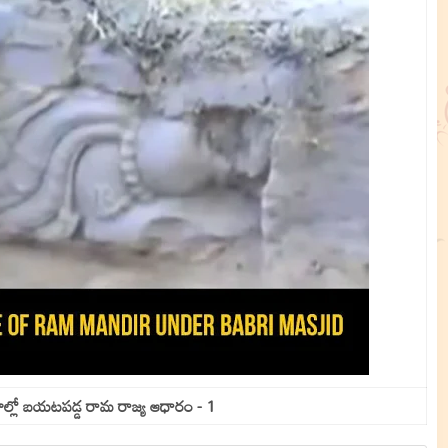
కాల్లో బయటపడ్డ రామ రాజ్య ఆధారం - 1