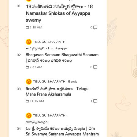
18 మణికంఠుని నమస్కార శ్లోకాలు - 18
Namaskar Shlokas of Ayyappa
swamy
9:18 AM
0
TELUGU BHAARATH
అయ్యప్ప స్వామి - Lord Ayyappa
Bhagavan Saranam Bhagavathi Saranam
| భగవాన్ శరణం భగవతి శరణం
9:47 AM
0
TELUGU BHAARATH
తెలుగు
తెలుగులో మహా ప్రాణ అక్షరములు - Telugu
Maha Prana Aksharamulu
11:36 AM
1
TELUGU BHAARATH
అయ్యప్ప మంత్రం
ఓం శ్రీ స్వామియే శరణం అయ్యప్ప మంత్రం | Om
Sri Swamye Saranam Ayyappa Mantram