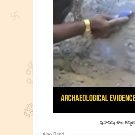
పురావస్తు శాఖ తవ్వ
Also Read