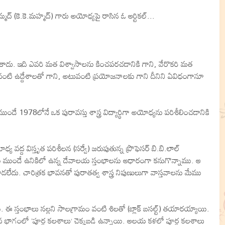
హమ్మద్‌ (కె.కె.మహ్మద్‌) గారు అయోధ్యపై రాసిన ఓ ఆర్టికల్...
కాదు. ఇది ఎవరి మత విశ్వాసాలను కించపరచడానికి గాని, వేరొకరి మత
అటువంటి ఉద్దేశాలతో గాని, అటువంటి ప్రయోజనాలకు గాని దీనిని ఏవిధంగానూ
 1978లోనే ఒక పురావస్తు శాస్త్ర విద్యార్థిగా అయోధ్యను పరిశీలించడానికి
యోధ్య వద్ద విస్తృత పరిశీలన (సర్వే) జరుపుతున్న ప్రొఫెసర్‌ బి.బి.లాల్‌
కు ముందే ఉనికిలో ఉన్న దేవాలయ స్తంభాలను ఆధారంగా కనుగొన్నాము. ఆ
ేదు. చారిత్రక భావనతో పురాతత్వ శాస్త్ర నిపుణులుగా వాస్తవాలను మేము
 స్తంభాలు నల్లని సాలగ్రామం వంటి శిలతో (బ్లాక్‌ బసల్ట్‌) తయారయ్యాయి.
 భాగంలో ‘పూర్ణ కలశాలు’ చెక్కబడి ఉన్నాయి. ఆలయ కళలో పూర్ణ కలశాలు