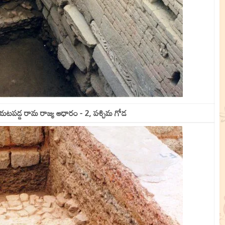
 బయటపడ్డ రామ రాజ్య ఆధారం - 2, పశ్చిమ గోడ