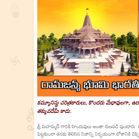
కమ్యూనిస్టు చరిత్రకారులు, కొందరు మేధావులగా, ఉదార
తక్కువదేమీ కాదు.
శ్రీ మహమ్మద్ గారికి హిందువులు అంతా రుణపడి వుంటారు. తమ
పెట్టకుండా తనకు తెలిసిన నిజాన్ని నిర్భయంగా లోకానికి చెప్