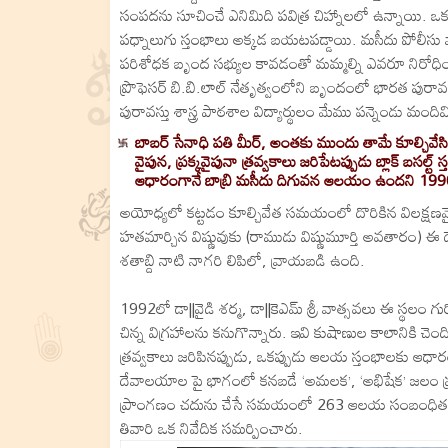
సంపదను సూచించే ఎనిమిది పవిత్ర చిహ్నాలలో ఉన్నాయి.
పధ్నాలుగు స్తంభాలు అక్కడ బయటపడ్డాయి. మసీదు పోలీసు 
పరిశోధక బృంద సభ్యుల కావడంతో మమ్మల్ని ఎవరూ నిరోధి
ప్రొఫెసర్‌ బి.బి.లాల్‌ నేతృత్వంలోని బృందంలో భారత పురావస
పురావస్తు శాస్త్ర పాఠశాల విద్యార్థులం మేము పన్నెండు మం
బాబర్‌ సేనాధి పతి మీర్‌, అంతకు ముందు తామే కూల్చి
వైపున, ప్రక్కవైపునా త్రవ్వకాలు జరిపేటప్పుడు బ్లాక్‌ బస
ఆధారంగానే బాబ్రి మసీదు దిగువన ఆలయం ఉందని 1990ల
అయోధ్యలో కట్టడం కూల్చివేత సమయంలో దొరికిన విలక్షణమ
హతమార్చిన విష్ణువుకు (రాముడు విష్ణుమూర్తి అవతార
శతాబ్ది నాటి నాగరి లిపిలో, వ్రాయబడి ఉంది.
1992లో డా||వైడి శర్మ, డా||కెఎమ్‌ శ్రీ వాత్సవలు ఈ స్థలం గ
చిన్న విగ్రహాలను కనుగొన్నారు. ఇవి కుషాణుల కాలానికి 
త్రవ్వకాలు జరిపినప్పుడు, ఒకప్పుడు ఆలయ స్తంభాలకు ఆధ
దేవాలయాల పై భాగంలో కనబడే ‘అమలక’, ‘అభిషేక’ జలం ప్రవ
ప్రాంగణం చదును చేసే సమయంలో 263 ఆలయ సంబంధిత కళాకృత
తివారి ఒక నివేదిక సమర్పించారు.