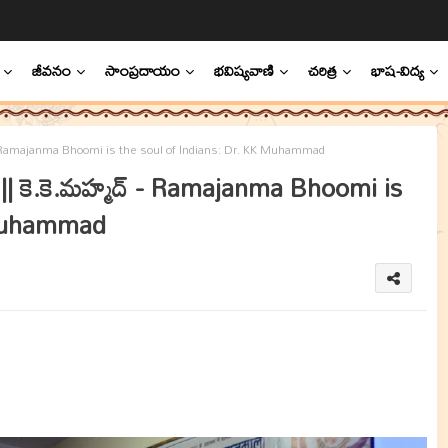
జీవనం
సాంప్రదాయం
భవిష్యవాణి
చరిత్ర
భాష-విద్య
్ - Ramajanma Bhoomi is the soul of Indians: Dr. KK Muhammad
|| కె.కె.మహ్మద్ - Ramajanma Bhoomi is
 Muhammad