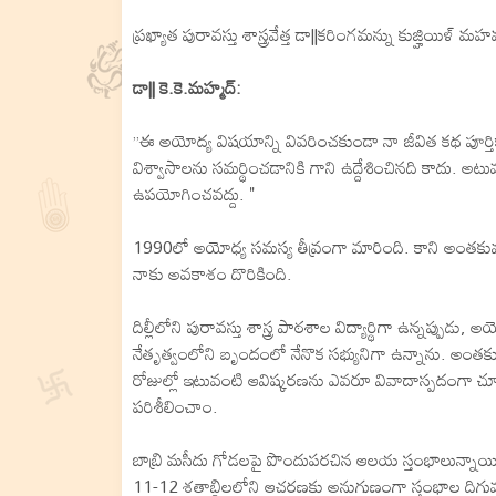
ప్రఖ్యాత పురావస్తు శాస్త్రవేత్త డా||కరింగమన్ను కుజ్హియిళ్‌ మ
డా|| కె.కె.మహ్మద్‌:
”ఈ అయోద్య విషయాన్ని వివరించకుండా నా జీవిత కథ పూర్తి
విశ్వాసాలను సమర్థించడానికి గాని ఉద్దేశించినది కాదు. 
ఉపయోగించవద్దు. "
1990లో అయోధ్య సమస్య తీవ్రంగా మారింది. కాని అంతకుముందే
నాకు అవకాశం దొరికింది.
దిల్లీలోని పురావస్తు శాస్త్ర పాఠశాల విద్యార్థిగా ఉన్నప్పుడు, అ
నేతృత్వంలోని బృందంలో నేనొక సభ్యునిగా ఉన్నాను. అంత
రోజుల్లో ఇటువంటి ఆవిష్కరణను ఎవరూ వివాదాస్పదంగా చూడల
పరిశీలించాం.
బాబ్రి మసీదు గోడలపై పొందుపరచిన ఆలయ స్తంభాలున్నాయి. ఈ
11-12 శతాబ్దిలలోని ఆచరణకు అనుగుణంగా స్తంభాల దిగువ