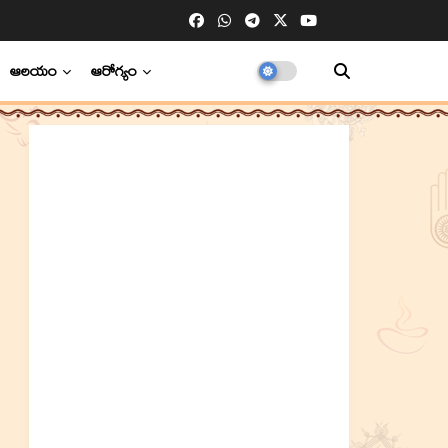
ఆలయం
ఆరోగ్యం