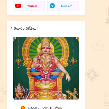
Youtube
Telegram
ఈవారం విశేషాలు !
TELUGU BHAARATH
శ్లోకము