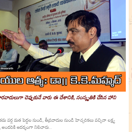
వాదులుగా చెప్పుకునే వారు ఈ దేశానికి, సంస్కృతికి చేసిన హాని
 వర్గ మత పెద్దల నుండి, తీవ్రవాదుల నుండి హెచ్చరికలు వచ్చినా లక్ష్య
పి అందరికి ఆదర్శంగా నిలిచారు..