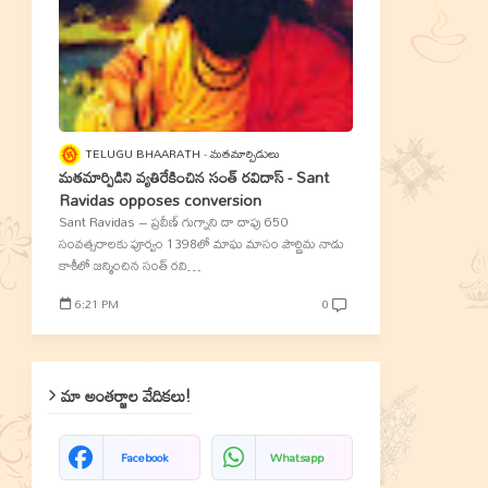
TELUGU BHAARATH
మతమార్పిడులు
మతమార్పిడిని వ్యతిరేకించిన సంత్‌ రవిదాస్‌ - Sant
Ravidas opposes conversion
Sant Ravidas – ప్రవీణ్‌ గుగ్నాని దా దాపు 650
సంవత్సరాలకు పూర్వం 1398లో మాఘ మాసం పౌర్ణిమ నాడు
కాశీలో జన్మించిన సంత్‌ రవి…
6:21 PM
0
మా అంతర్జాల వేదికలు!
Facebook
Whatsapp