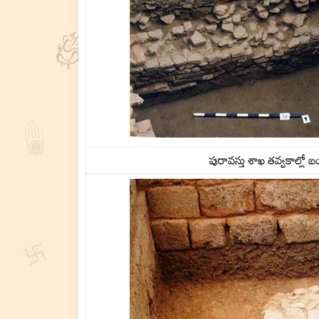
పురావస్తు శాఖ తవ్వకాల్లో