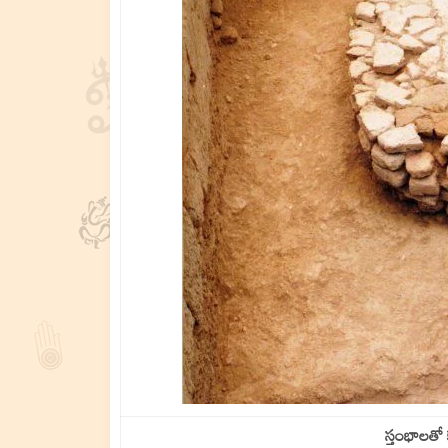
స్తంభాలతో