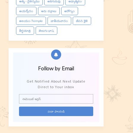
ఆత్మ - చైతన్యము
ఆదిగురువు
ఆధ్యాత్మికం
ఆయర్వేదం
ఆరు చక్రాలు
ఆరోగ్యం
ఆలయం-Temple
జాతీయవాదం
జీవన శైలి
తీర్థయాత్ర
తెలుగు భాష
Follow by Email
Get Notified About Next Update
Direct to Your inbox