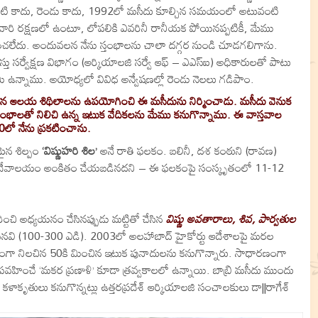
 ఒకటి కాదు, రెండు కాదు, 1992లో మసీదు కూల్చిన సమయంలో అటువంటి
వారి రక్షణలో ఉంటూ, లోపలికి ఎవరినీ రానీయక పోయినప్పటికీ, మేము
ంచలేదు. అందువలన నేను స్తంభాలను చాలా దగ్గర నుండి చూడగలిగాను.
్తు సర్వేక్షణ విభాగం (ఆర్కియాలజి సర్వే ఆఫ్‌ – ఎఎస్‌ఐ) అధికారులతో పాటు
దిమి ఉన్నాము. అయోధ్యలో వివిధ అన్వేషణల్లో రెండు నెలలు గడిపాం.
వేసిన ఆలయ శిథిలాలను ఉపయోగించి ఈ మసీదును నిర్మించాడు. మసీదు వెనుక
ల్ట్‌ స్తంభాలతో నిలిచి ఉన్న ఇటుక వేదికలను మేము కనుగొన్నాము. ఈ వాస్తవాల
ో నేను ప్రకటించాను.
ైన శిల్పం
‘విష్ణుహరి శిల’
అనే రాతి ఫలకం. బలినీ, దశ కంఠుని (రావణ)
ం) ఈ దేవాలయం అంకితం చేయబడినదని – ఈ ఫలకంపై సంస్కృతంలో 11-12
ురించి అధ్యయనం చేసినప్పుడు మట్టితో చేసిన
విష్ణు అవతారాలు, శివ, పార్వతుల
చెందినవి (100-300 ఎడి). 2003లో అలహాబాద్‌ హైకోర్టు ఆదేశాలపై మరల
ారంగా నిలచిన 50కి మించిన ఇటుక పునాదులను కనుగొన్నారు. సాధారణంగా
హించే ‘మకర ప్రణాళి’ కూడా త్రవ్వకాలలో ఉన్నాయి. బాబ్రి మసీదు ముందు
ులు కనుగొన్నట్లు ఉత్తరప్రదేశ్‌ ఆర్కియాలజి సంచాలకులు డా||రాగేశ్‌