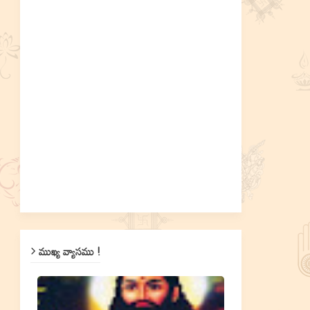
ముఖ్య వ్యాసము !