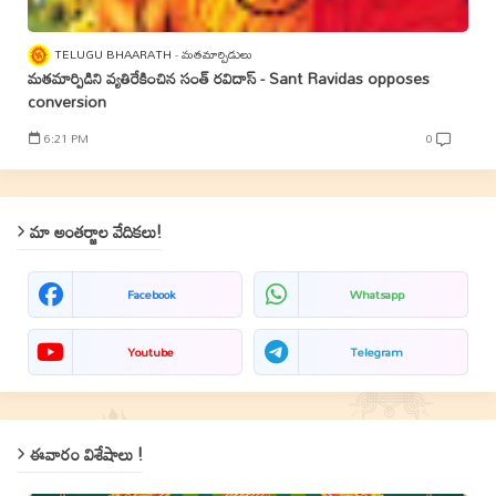
TELUGU BHAARATH
మతమార్పిడులు
మతమార్పిడిని వ్యతిరేకించిన సంత్‌ రవిదాస్‌ - Sant Ravidas opposes
conversion
6:21 PM
0
మా అంతర్జాల వేదికలు!
Facebook
Whatsapp
Youtube
Telegram
ఈవారం విశేషాలు !