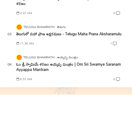
శరణం
9:47 AM
0
TELUGU BHAARATH
తెలుగు
తెలుగులో మహా ప్రాణ అక్షరములు - Telugu Maha Prana Aksharamulu
11:36 AM
1
TELUGU BHAARATH
అయ్యప్ప మంత్రం
ఓం శ్రీ స్వామియే శరణం అయ్యప్ప మంత్రం | Om Sri Swamye Saranam
Ayyappa Mantram
8:57 AM
0