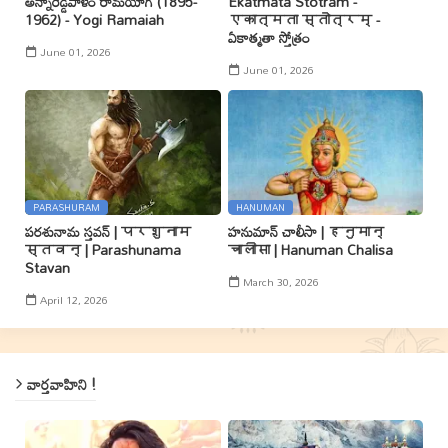
అన్నారెడ్డిపాళెం రామయోగి (1895-
Ekatmata Stotram -
1962) - Yogi Ramaiah
एकात्मता स्तोत्रम् -
ఏకాత్మతా స్తోత్రం
June 01, 2026
June 01, 2026
PARASHURAM
HANUMAN
పరశునామ స్తవన్ | परशुनाम
హనుమాన్ చాలీసా | हनुमान्
स्तवन् | Parashunama
चालीसा | Hanuman Chalisa
Stavan
March 30, 2026
April 12, 2026
వార్తవాహిని !