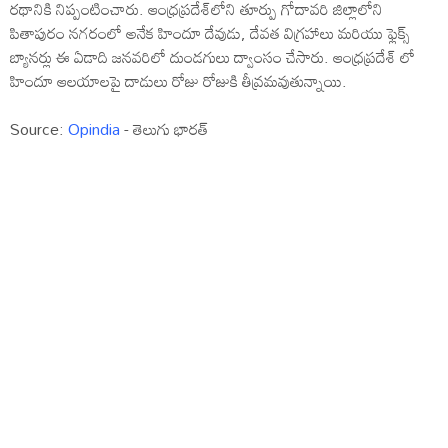
రథానికి నిప్పంటించారు. ఆంధ్రప్రదేశ్‌లోని తూర్పు గోదావరి జిల్లాలోని
పితాపురం నగరంలో అనేక హిందూ దేవుడు, దేవత విగ్రహాలు మరియు ఫ్లెక్స్
బ్యానర్లు ఈ ఏడాది జనవరిలో దుండగులు ద్వాంసం చేసారు. ఆంధ్రప్రదేశ్ లో
హిందూ ఆలయాలపై దాడులు రోజు రోజుకి తీవ్రమవుతున్నాయి.
Source:
Opindia
- తెలుగు భారత్