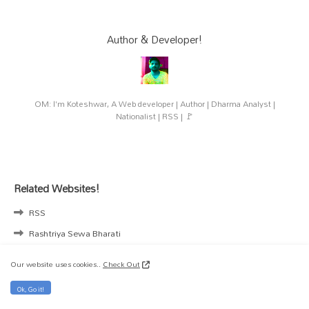
Author & Developer!
OM: I'm Koteshwar, A Web developer | Author | Dharma Analyst |
Nationalist | RSS | 🚩
Related Websites!
RSS
Rashtriya Sewa Bharati
Vidya Bharati
Our website uses cookies..
Check Out
Vishva Hindu Parishad
Ok, Go it!
Hindu Yuva Vahini