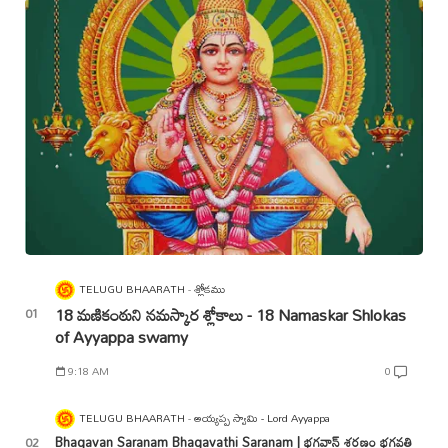
TELUGU BHAARATH
శ్లోకము
18 మణికంఠుని నమస్కార శ్లోకాలు - 18 Namaskar Shlokas
of Ayyappa swamy
9:18 AM
0
TELUGU BHAARATH
అయ్యప్ప స్వామి - Lord Ayyappa
Bhagavan Saranam Bhagavathi Saranam | భగవాన్ శరణం భగవతి