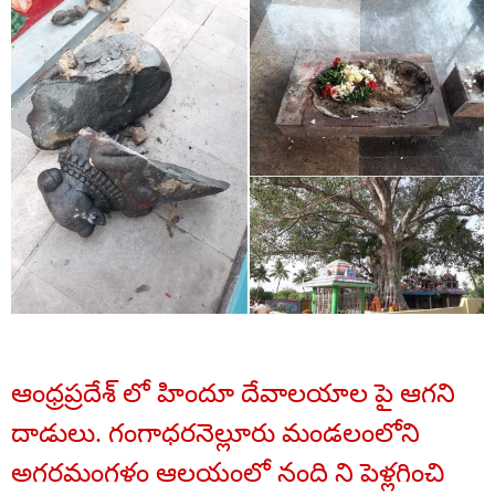
ఆంధ్రప్రదేశ్ లో హిందూ దేవాలయాల పై ఆగని
దాడులు. గంగాధరనెల్లూరు మండలంలోని
అగరమంగళం ఆలయంలో నంది ని పెళ్లగించి