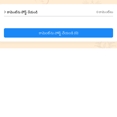
0 కామెంట్‌లు
కామెంట్‌ను పోస్ట్ చేయండి
కామెంట్‌ను పోస్ట్ చేయండి (0)