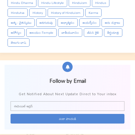
Hindu Dharma
Hindu Lifestyle
Hinduism
Hindus
Hindutva
History
History of Hinduism
Karma
ఆత్మ - చైతన్యము
ఆదిగురువు
ఆధ్యాత్మికం
ఆయర్వేదం
ఆరు చక్రాలు
ఆరోగ్యం
ఆలయం-Temple
జాతీయవాదం
జీవన శైలి
తీర్థయాత్ర
తెలుగు భాష
Follow by Email
Get Notified About Next Update Direct to Your inbox