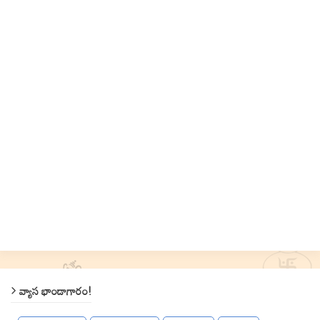
వ్యాస భాండాగారం!