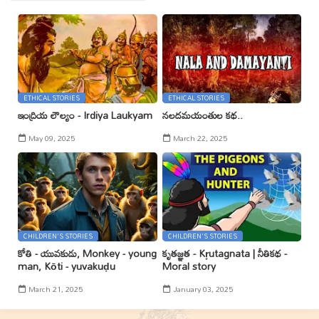
ETHICAL STORIES
ETHICAL STORIES
ఇంద్రియ లౌల్యం - Irdiya Laukyam
నలదమయంతుల కథ..
May 09, 2025
March 22, 2025
CHILDREN'S STORIES
CHILDREN'S STORIES
కోతి - యువకుడు, Monkey - young
కృతజ్ఞత - Kr̥utagnata | నీతికథ -
man, Kōti - yuvakuḍu
Moral story
March 21, 2025
January 03, 2025