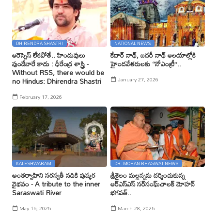
DHIRENDRA SHASTRI
NATIONAL NEWS
ఆరెస్సెస్ లేకపోతే.. హిందువులు
కేదార్ నాథ్, బదరీ నాథ్ ఆలయాల్లోకి
వుండేవారే కాదు : ధీరేంద్ర శాస్త్రి -
హైందవేతరులకు ‘‘నోఎంట్రీ’’..
Without RSS, there would be
January 27, 2026
no Hindus: Dhirendra Shastri
February 17, 2026
KALESHWARAM
DR. MOHAN BHAGWAT NEWS
అంతర్వాహిని సరస్వతీ నదికి పుష్కర
శ్రీశైలం మల్లన్నను దర్శించుకున్న
వైభవం - A tribute to the inner
ఆర్ఎస్ఎస్ సర్‌సంఘ్‌చాలక్ మోహన్
Saraswati River
భగవత్..
May 15, 2025
March 28, 2025