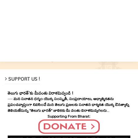
SUPPORT US !
తెలుగు భారత్'కు మీవంతు విరాళమివ్వండి !
----
మన సనాతన ధర్మం యొక్క సంస్కృతీ, సంప్రదాయాలు, ఆధ్యాత్మికతను
ప్రపంచవ్యాప్తంగా నివసించే మన తెలుగు ప్రజలకు సనాతన ధార్మికత యొక్క ఔనత్యాన్ని
తెలియజేసున్న "తెలుగు భారత్" జాలికకు మీ వంతు విరాళమివ్వగలరు..
Supporting From Bharat: