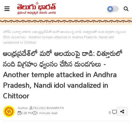
హోమ్
వార్తా వాహిని
ఆంధ్రప్రదేశ్‌లో మరో ఆలయంపై దాడి: చిత్తూరులో నంది విగ్రహం ధ్వంసం
చేసిన దుండగులు - Another temple attacked in Andhra Pradesh, Nandi idol
vandalized in Chittoor
ఆంధ్రప్రదేశ్‌లో మరో ఆలయంపై దాడి: చిత్తూరులో
నంది విగ్రహం ధ్వంసం చేసిన దుండగులు -
Another temple attacked in Andhra
Pradesh, Nandi idol vandalized in
Chittoor
TELUGU BHAARATH
0
2:28 PM
1 minute read