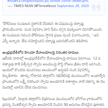
#AndhraTempleAttacks
pic.twitter.com/F18M8rujRS
— TIMES NOW (@TimesNow)
September 28, 2020
"పోలీసులు సంఘటన స్థలానికి చేరుకుని ఈ విషయంపై దర్యాప్తు
ప్రారంభించారు. నంది విగ్రహం దాని పీఠం దగ్గర ముక్కలుగా విరిగిపోయింది.
ఈ సంఘటన గురించి పోలీసులు స్థానిక ప్రజల నుండి విచారించారు, ” అని
ఎస్పీ అన్నారు. కేసు నమోదైందని దర్యాప్తు జరుగుతోందని తెలిపారు.
ఆంధ్రప్రదేశ్‌లోని హిందూ దేవాలయాలపై నిరంతర దాడులు
ఇటీవలి వారాల్లో ఆంధ్రప్రదేశ్‌లోని దేవాలయాలపై దాడులు పెరిగాయి. 12 వ
శతాబ్దపు కాశీ విశ్వేశ్వర స్వామి ఆలయంపై కొద్ది రోజుల క్రితం దాడి జరిగింది,
ఇందులో కొందరు దుండగులు ఆలయంలో అడ్డుపడి నంది విగ్రహాన్ని
దెబ్బతీశారు. తూర్పు గోదావరి జిల్లాలోని సఖినేటిపల్లి మండలంలోని అంటార్వేది
ప్రాంతంలోని లక్ష్మీ నరసింహ స్వామి ఆలయానికి శతాబ్దాల నాటి రథాన్ని ఈ నెల
మొదట్లో బూడిద చేసిన దుండగులు.
ఫిబ్రవరిలో, నెల్లూరు జిల్లాలోని బిత్రగుంట మండలంలోని భోగోలు గ్రామంలోని
ప్రసన్న వెంకటేశ్వర స్వామి ఆలయానికి చెందిన 50 అడుగుల పొడవైన పురాతన