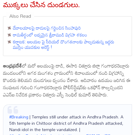
ముక్కలు చేసిన దుండగులు.
Also Read
దేవాలయాలపై దాడులపై గర్జించిన సింహపురి
రామతీర్థంలో లభ్యమైన శ్రీరాముడి విగ్రహ శకలం
కర్ణాటక: ఆలయల పై సీరియల్ దొంగతనాలకు పాల్పడుతున్న ఇద్దరు
ముస్లిం యువకుల అరెస్ట్ !
ఆంధ్రప్రదేశ్‌
లో మరో ఆలయంపై దాడి, ఈసారి చిత్తూరు జిల్లా గంగాధరనెల్లూరు
మండలంలోని అగర మంగళం గ్రామంలోని శివాలయంలో నంది విగ్రహాన్ని
కొందరు తెలియని దుండగులు ధ్వంసం చేశారు. ఆదివారం ఉదయం జరిగిన ఈ
సంఘటన గురించి గంగాధరనెల్లూరు పోలీస్‌స్టేషన్‌కు ఒకఫోన్ కాల్వచ్చిందని
ఎఎన్‌ఐ నివేదిక ప్రకారం చిత్తూరు ఎస్పీ సెంథిల్ కుమార్ తెలిపారు.
#Breaking
| Temples still under attack in Andhra Pradesh. A
5th temple in Chittoor district of Andhra Pradesh attacked,
Nandi idol in the temple vandalized. |