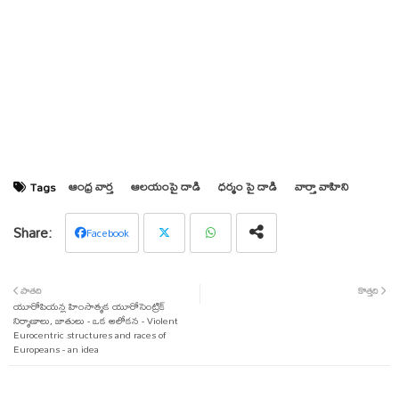
ఆంధ్ర వార్త
ఆలయంపై దాడి
ధర్మం పై దాడి
వార్తా వాహిని
Tags
Facebook
Twit
Wha
పాతది
కొత్తది
యూరోపియన్ల హింసాత్మక యూరోసెంట్రిక్
ter
tsap
నిర్మాణాలు, జాతులు - ఒక ఆలోకన - Violent
Eurocentric structures and races of
p
Europeans - an idea