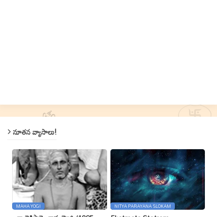
నూతన వ్యాసాలు!
MAHA YOGI
NITYA PARAYANA SLOKAM