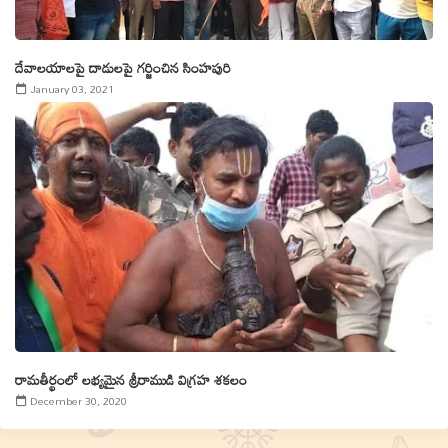
దేవాలయాలపై దాడులపై గర్జించిన సింహపురి
January 03, 2021
రామతీర్థంలో లభ్యమైన శ్రీరాముడి విగ్రహ శకలం
December 30, 2020