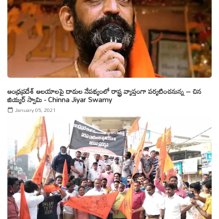
ఆంధ్రప్రదేశ్ ఆలయాలపై దాడుల నేపథ్యంలో రాష్ట్ర వ్యాప్తంగా పర్యటించనున్న – చిన
జియ్యర్ స్వామి - Chinna Jiyar Swamy
January 05, 2021