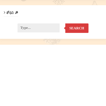
శోధిని 🔎
SEARCH