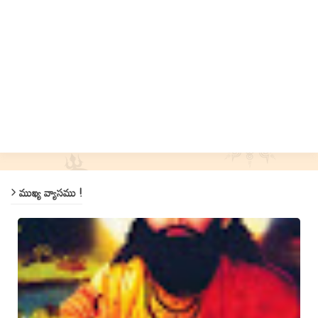
ముఖ్య వ్యాసము !