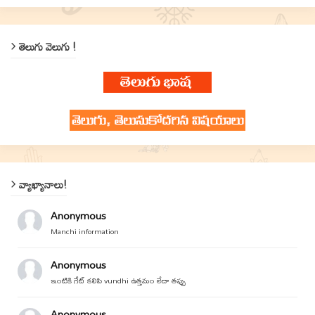
తెలుగు వెలుగు !
వ్యాఖ్యానాలు!
Anonymous
Manchi information
Anonymous
ఇంటికి గేట్ కలిపి vundhi ఉత్తమం లేదా తప్పు
Anonymous