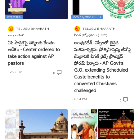
వార్తా వాహిని
లీగల్ రైట్స్ ఫోరం (LRPF)
TELUGU BHAARATH
TELUGU BHAARATH
వార్తా వాహిని
లీగల్ రైట్స్ ఫోరం (LRPF)
ఏపి పాస్టర్లపై చర్యలకు కేంద్రం
ఆంధ్రప్రదేశ్: ఎస్సీలలో క్రైస్తవ
ఆదేశం - Center ordered to
మతమార్పిళ్లను ప్రోత్సహిస్తున్న జీవోపై
take action against AP
కేంద్రానికి లీగల్ రైట్స్ ప్రొటెక్షన్
pastors
ఫోరమ్ ఫిర్యాదు - AP Govt’s
G.O. extending Scheduled
12:22 PM
0
Caste benefits to
converted Christians
challenged
6:54 PM
0