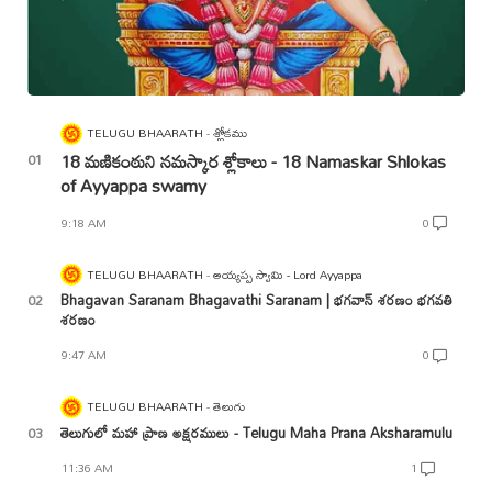
TELUGU BHAARATH
శ్లోకము
18 మణికంఠుని నమస్కార శ్లోకాలు - 18 Namaskar Shlokas
of Ayyappa swamy
9:18 AM
0
TELUGU BHAARATH
అయ్యప్ప స్వామి - Lord Ayyappa
Bhagavan Saranam Bhagavathi Saranam | భగవాన్ శరణం భగవతి
శరణం
9:47 AM
0
TELUGU BHAARATH
తెలుగు
తెలుగులో మహా ప్రాణ అక్షరములు - Telugu Maha Prana Aksharamulu
11:36 AM
1