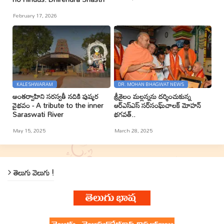
February 17, 2026
KALESHWARAM
DR. MOHAN BHAGWAT NEWS
అంతర్వాహిని సరస్వతీ నదికి పుష్కర
శ్రీశైలం మల్లన్నను దర్శించుకున్న
వైభవం - A tribute to the inner
ఆర్ఎస్ఎస్ సర్‌సంఘ్‌చాలక్ మోహన్
Saraswati River
భగవత్..
May 15, 2025
March 28, 2025
తెలుగు వెలుగు !