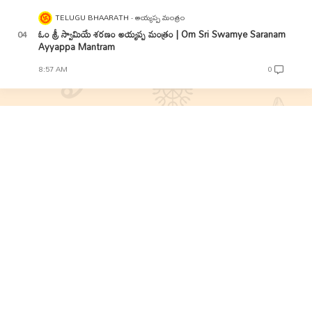
TELUGU BHAARATH
అయ్యప్ప మంత్రం
ఓం శ్రీ స్వామియే శరణం అయ్యప్ప మంత్రం | Om Sri Swamye Saranam
Ayyappa Mantram
8:57 AM
0