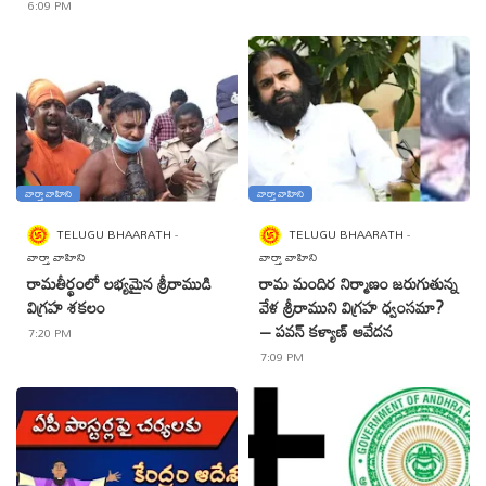
6:09 PM
వార్తా వాహిని
వార్తా వాహిని
TELUGU BHAARATH
TELUGU BHAARATH
వార్తా వాహిని
వార్తా వాహిని
రామతీర్థంలో లభ్యమైన శ్రీరాముడి
రామ మందిర నిర్మాణం జరుగుతున్న
విగ్రహ శకలం
వేళ శ్రీరాముని విగ్రహ ధ్వంసమా?
– పవన్ కళ్యాణ్ ఆవేదన
7:20 PM
7:09 PM