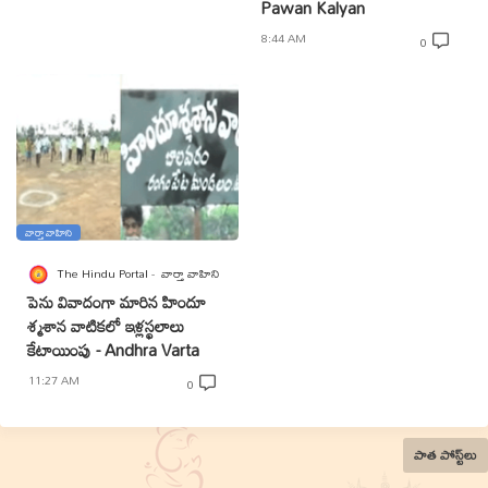
Pawan Kalyan
8:44 AM
0
వార్తా వాహిని
The Hindu Portal
వార్తా వాహిని
పెను వివాదంగా మారిన హిందూ
శ్మశాన వాటికలో ఇళ్లస్థలాలు
కేటాయింపు - Andhra Varta
11:27 AM
0
పాత పోస్ట్‌లు