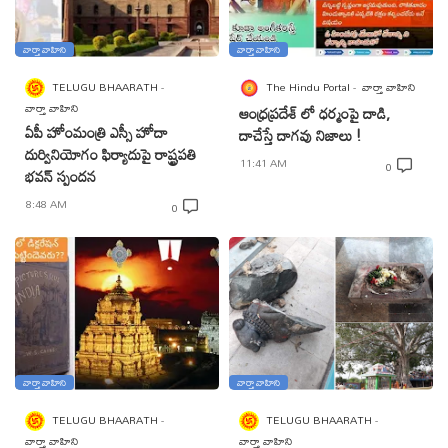
వార్తా వాహిని
వార్తా వాహిని
TELUGU BHAARATH
The Hindu Portal
వార్తా వాహిని
వార్తా వాహిని
ఆంధ్రప్రదేశ్ లో ధర్మంపై దాడి,
ఏపీ హోంమంత్రి ఎస్సీ హోదా
దాచేస్తే దాగవు నిజాలు !
దుర్వినియోగం ఫిర్యాదుపై రాష్ట్రపతి
11:41 AM
0
భవన్ స్పందన
8:48 AM
0
వార్తా వాహిని
వార్తా వాహిని
TELUGU BHAARATH
TELUGU BHAARATH
వార్తా వాహిని
వార్తా వాహిని