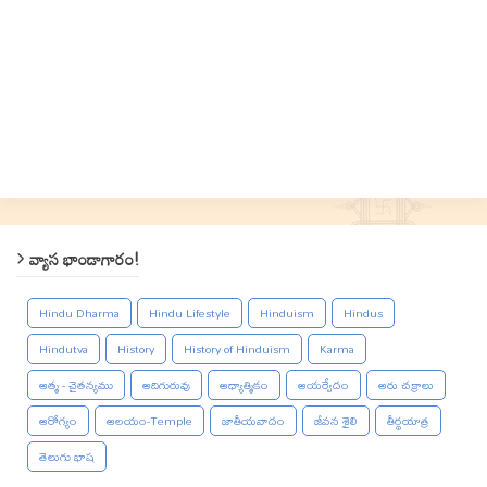
వ్యాస భాండాగారం!
Hindu Dharma
Hindu Lifestyle
Hinduism
Hindus
Hindutva
History
History of Hinduism
Karma
ఆత్మ - చైతన్యము
ఆదిగురువు
ఆధ్యాత్మికం
ఆయర్వేదం
ఆరు చక్రాలు
ఆరోగ్యం
ఆలయం-Temple
జాతీయవాదం
జీవన శైలి
తీర్థయాత్ర
తెలుగు భాష