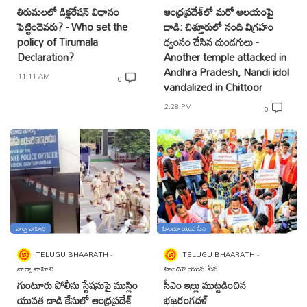
తిరుమలలో డిక్లరేషన్ విధానం
ఆంధ్రప్రదేశ్‌లో మరో ఆలయంపై
పెట్టిందెవరు? - Who set the
దాడి: చిత్తూరులో నంది విగ్రహం
policy of Tirumala
ధ్వంసం చేసిన దుండగులు -
Declaration?
Another temple attacked in
Andhra Pradesh, Nandi idol
11:11 AM
0
vandalized in Chittoor
2:28 PM
0
వార్తా వాహిని
హిందూ యువ సేన
TELUGU BHAARATH
TELUGU BHAARATH
వార్తా వాహిని
హిందూ యువ సేన
గుంటూరు పోలీసు స్టేషనుపై ముస్లిం
సీఎం ఇల్లు ముట్టడించిన
యువత దాడి కేసులో ఆంధ్రప్రదేశ్
భజరంగదళ్