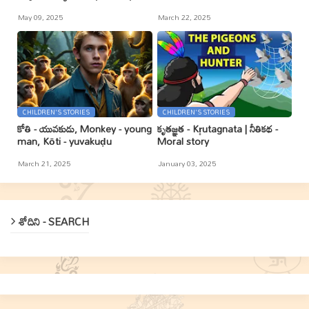
May 09, 2025
March 22, 2025
CHILDREN'S STORIES
CHILDREN'S STORIES
కోతి - యువకుడు, Monkey - young
కృతజ్ఞత - Kr̥utagnata | నీతికథ -
man, Kōti - yuvakuḍu
Moral story
March 21, 2025
January 03, 2025
శోదిని - SEARCH