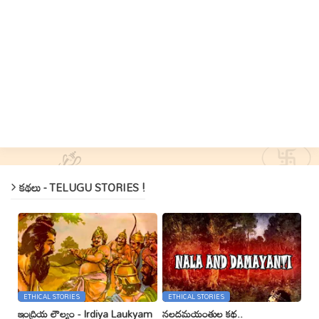
కథలు - TELUGU STORIES !
ETHICAL STORIES
ETHICAL STORIES
ఇంద్రియ లౌల్యం - Irdiya Laukyam
నలదమయంతుల కథ..