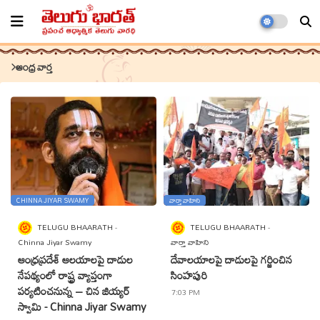
ఆంధ్ర వార్త
CHINNA JIYAR SWAMY
వార్తా వాహిని
TELUGU BHAARATH
TELUGU BHAARATH
Chinna Jiyar Swamy
వార్తా వాహిని
ఆంధ్రప్రదేశ్ ఆలయాలపై దాడుల
దేవాలయాలపై దాడులపై గర్జించిన
నేపథ్యంలో రాష్ట్ర వ్యాప్తంగా
సింహపురి
పర్యటించనున్న – చిన జియ్యర్
7:03 PM
స్వామి - Chinna Jiyar Swamy