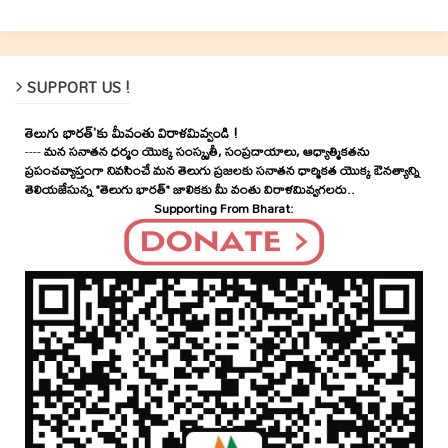
SUPPORT US !
తెలుగు భారత్'కు మీవంతు విరాళమివ్వండి !
----
మన సనాతన ధర్మం యొక్క సంస్కృతీ, సంప్రదాయాలు, ఆధ్యాత్మికతను
ప్రపంచవ్యాప్తంగా నివసించే మన తెలుగు ప్రజలకు సనాతన ధార్మికత యొక్క ఔనత్యాన్ని
తెలియజేసున్న "తెలుగు భారత్" జాలికకు మీ వంతు విరాళమివ్వగలరు..
Supporting From Bharat: