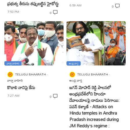
ప్రభుత్వ తీరును తప్పుబట్టిన హైకోర్టు
6:59 AM
0
7:53 PM
0
వార్తా వాహిని
ఆంధ్ర వార్త
TELUGU BHAARATH
TELUGU BHAARATH
వార్తా వాహిని
ఆంధ్ర వార్త
కొడాలి నానిపై కేసు
జగన్ మోహన్ రెడ్డి పాలనలో
ఆంధ్రప్రదేశ్‌లోని హిందూ
7:27 AM
0
దేవాలయాలపై దాడులు పెరిగాయి:
పవన్ కళ్యాణ్ - Attacks on
Hindu temples in Andhra
Pradash increased during
JM Reddy’s regime :