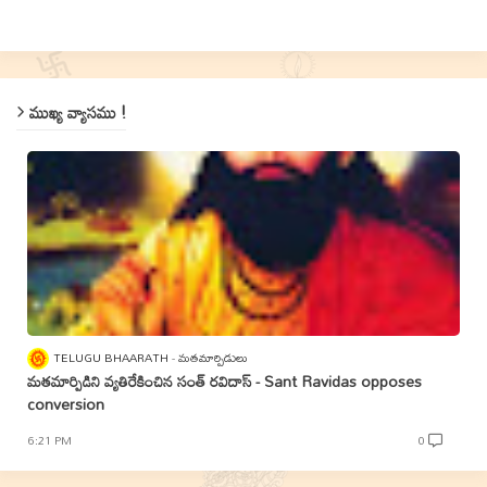
ముఖ్య వ్యాసము !
TELUGU BHAARATH
మతమార్పిడులు
మతమార్పిడిని వ్యతిరేకించిన సంత్‌ రవిదాస్‌ - Sant Ravidas opposes
conversion
6:21 PM
0