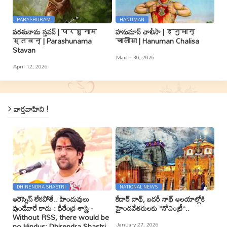
PARASHURAM
HANUMAN
పరశునామ స్తవన్ | परशुनाम
హనుమాన్ చాలీసా | हनुमान्
स्तवन् | Parashunama
चालीसा | Hanuman Chalisa
Stavan
March 30, 2026
April 12, 2026
వార్తవాహిని !
DHIRENDRA SHASTRI
NATIONAL NEWS
ఆరెస్సెస్ లేకపోతే.. హిందువులు
కేదార్ నాథ్, బదరీ నాథ్ ఆలయాల్లోకి
వుండేవారే కాదు : ధీరేంద్ర శాస్త్రి -
హైందవేతరులకు ‘‘నోఎంట్రీ’’..
Without RSS, there would be
January 27, 2026
no Hindus: Dhirendra Shastri