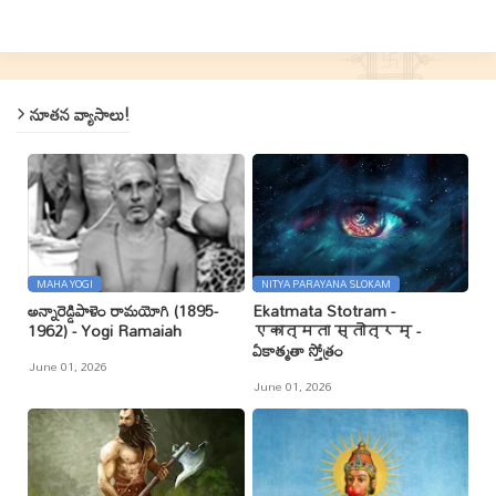
నూతన వ్యాసాలు!
MAHA YOGI
NITYA PARAYANA SLOKAM
అన్నారెడ్డిపాళెం రామయోగి (1895-
Ekatmata Stotram -
1962) - Yogi Ramaiah
एकात्मता स्तोत्रम् -
ఏకాత్మతా స్తోత్రం
June 01, 2026
June 01, 2026