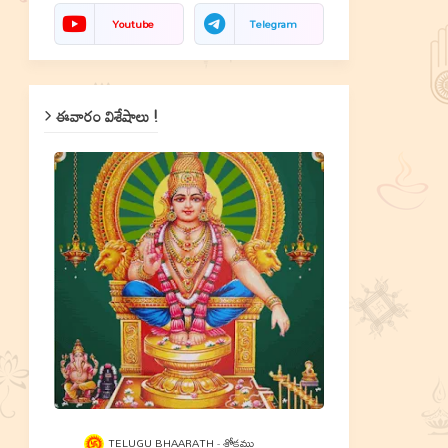
Youtube
Telegram
ఈవారం విశేషాలు !
TELUGU BHAARATH
శ్లోకము