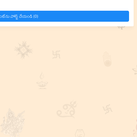
ంట్‌ను పోస్ట్ చేయండి (0)