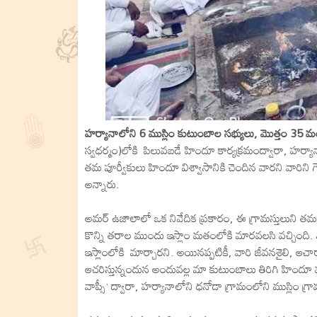
హర్యానాలోని 6 ముస్లిం కుటుంబాల సభ్యులు, మొత్తం 35 మ
స్వధర్మం)లోకి పిలువబడే హిందూ కార్యక్రమంద్వారా, హర్య
తమ పూర్వీకులు హిందూ విశ్వాసానికి చెందిన వారని వారిని
అన్నారు.
అమర్ ఉజాలాలో ఒక నివేదిక ప్రకారం, ఈ గ్రామస్తులుని తమ 
కొన్ని తరాల ముందు ఇస్లాం మతంలోకి మారవలసి వచ్చింద
ఇస్లాంలోకి మార్చారని. అయినప్పటికీ, వారి జీవనశైలి, 
ఆచరిస్తున్నందున అందువల్ల మా కుటుంబాలు తిరిగి హిందూ మత
వాప్సీ’ ద్వారా, హర్యానాలోని ధనోడా గ్రామంలోని ముస్లిం గ