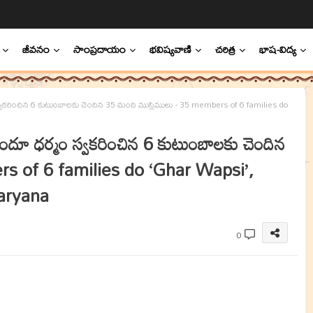
జీవనం
సాంప్రదాయం
భవిష్యవాణి
చరిత్ర
భాష-విద్య
్మం స్వకరించిన 6 కుటుంబాలకు చెందిన 35 మంది ముస్లిములు - 35 members of 6 families do
ి హిందూ ధర్మం స్వకరించిన 6 కుటుంబాలకు చెందిన
rs of 6 families do ‘Ghar Wapsi’,
aryana
0