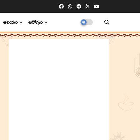
ఆలయం
ఆరోగ్యం