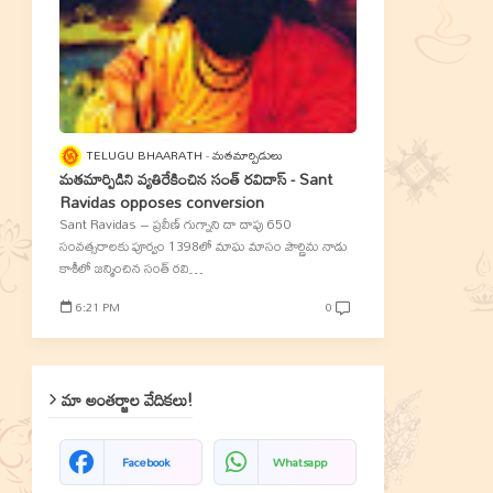
TELUGU BHAARATH
మతమార్పిడులు
మతమార్పిడిని వ్యతిరేకించిన సంత్‌ రవిదాస్‌ - Sant
Ravidas opposes conversion
Sant Ravidas – ప్రవీణ్‌ గుగ్నాని దా దాపు 650
సంవత్సరాలకు పూర్వం 1398లో మాఘ మాసం పౌర్ణిమ నాడు
కాశీలో జన్మించిన సంత్‌ రవి…
6:21 PM
0
మా అంతర్జాల వేదికలు!
Facebook
Whatsapp