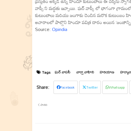
ప్రస్తుతం అక్కడ ఉన్న హిందూ కుటుంబాలు ఈ చర్యను స్వాగ
వాప్సీ’ని మద్దతు ఇచ్చాయి. ఘర్ వాప్సీ లో భాగంగా గ్రామ
కుటుంబాలు మరియు జంగాకు చెందిన మరొక కుటుంబం హిందూ వ
ఆచారాలలో పాల్గొని హిందూ పవిత్ర దారం అయిన ‘జంజాన్ని
Source:
Opindia
ఘర్ వాపసీ
వార్తా వాహిని
హరియాణ
హర్యానా
Tags
Facebook
Twitter
Whatsapp
పాతది