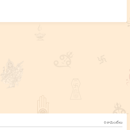
0 కామెంట్‌లు