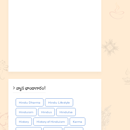
వ్యాస భాండాగారం!
Hindu Dharma
Hindu Lifestyle
Hinduism
Hindus
Hindutva
History
History of Hinduism
Karma