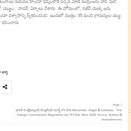
తించాయి మరియు హిందూ ధర్మంలోకి వచ్చిన మాజీ ముస్లింలను వారి ‘ఘర్
ంలో ‘యజ్ఞం’, ‘హవన్’ ఏర్పాటు చేశారు. ఈ హోమంలో, నజీర్ యొక్క ఐదు
ిశ్వాసాన్ని స్వీకరించింది. ఇందులో మొత్తం 35 మంది గ్రామస్తులు యజ్ఞ
’ ధరించారు.
 వార్త
కొత్తది
ఫారిన్ కంట్రిబ్యూషన్ రెగ్యులేషన్ యాక్ట్ (FCRA) నిబంధనలు, చర్యలు & సవరణలు - The
Foreign Contribution Regulation Act (FCRA), New 2020 Terms, Actions &
Amendments