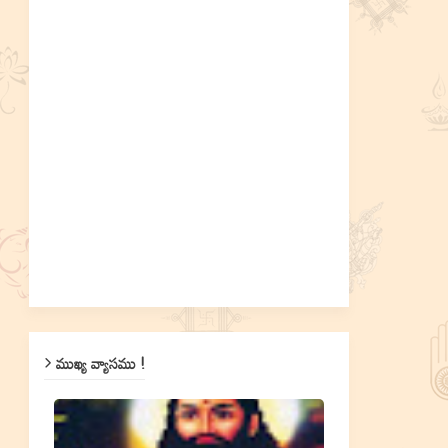
ముఖ్య వ్యాసము !