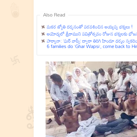
Also Read
మకర జ్యోతి దర్శనంతో పరవశించిన అయ్యప్ప భక్తులు !
అయోధ్యలో శ్రీరాముని పవిత్రోత్సవం రోజున భక్తులకు భోజన 
హర్యానా: ‘ఘర్ వాప్సీ’ ద్వారా తిరిగి హిందూ ధర్మం స
6 families do ‘Ghar Wapsi’, come back to Hi