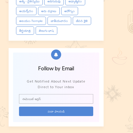
ఆత్మ - చైతన్యము
ఆదిగురువు
ఆధ్యాత్మికం
ఆయర్వేదం
ఆరు చక్రాలు
ఆరోగ్యం
ఆలయం-Temple
జాతీయవాదం
జీవన శైలి
తీర్థయాత్ర
తెలుగు భాష
Follow by Email
Get Notified About Next Update
Direct to Your inbox