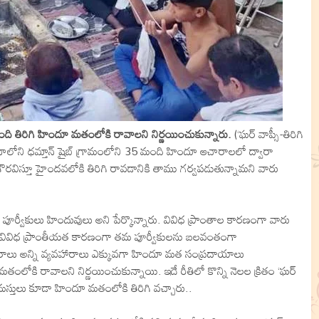
ంది తిరిగి హిందూ మతంలోకి రావాలని నిర్ణయించుకున్నారు.
(‘ఘర్ వాప్సీ-తిరిగి
ానాలోని ధమ్తాన్ షైబ్ గ్రామంలోని 35 మంది హిందూ ఆచారాలలో ద్వారా
 గౌరవిస్తూ హైందవలోకి తిరిగి రావడానికి తాము గర్వపడుతున్నామని వారు
పూర్వీకులు హిందువులు అని పేర్కొన్నారు. వివిధ ప్రాంతాల కారణంగా వారు
ి. వివిధ ప్రాంతీయత కారణంగా తమ పూర్వీకులను బలవంతంగా
ఆచారాలు అన్ని వ్యవహారాలు ఎక్కువగా హిందూ మత సంప్రదాయాలు
ంలోకి రావాలని నిర్ణయించుకున్నాయి. ఇదే రీతిలో కొన్ని నెలల క్రితం ‘ఘర్
్రామస్తులు కూడా హిందూ మతంలోకి తిరిగి వచ్చారు..