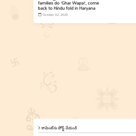
families do ‘Ghar Wapsi’, come
back to Hindu fold in Haryana
October 02, 2020
కామెంట్‌ను పోస్ట్ చేయండి