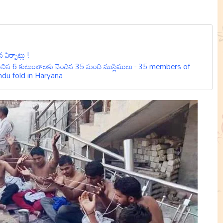
ఏర్పాట్లు !
్వకరించిన 6 కుటుంబాలకు చెందిన 35 మంది ముస్లిములు - 35 members of
ndu fold in Haryana