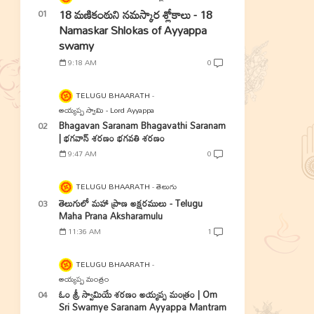
18 మణికంఠుని నమస్కార శ్లోకాలు - 18
Namaskar Shlokas of Ayyappa
swamy
9:18 AM
0
TELUGU BHAARATH
అయ్యప్ప స్వామి - Lord Ayyappa
Bhagavan Saranam Bhagavathi Saranam
| భగవాన్ శరణం భగవతి శరణం
9:47 AM
0
TELUGU BHAARATH
తెలుగు
తెలుగులో మహా ప్రాణ అక్షరములు - Telugu
Maha Prana Aksharamulu
11:36 AM
1
TELUGU BHAARATH
అయ్యప్ప మంత్రం
ఓం శ్రీ స్వామియే శరణం అయ్యప్ప మంత్రం | Om
Sri Swamye Saranam Ayyappa Mantram