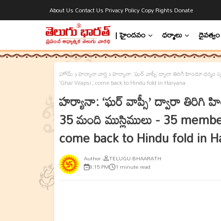
About Us
Contact Us
Privacy Policy
Copy Rights
Donate
| హైందవం
ధర్మాలు
దైవత్వం
హోమ్
హర్యానా వార్త
హర్యానా: ‘ఘర్ వాప్సీ’ ద్వారా తిరిగి హిందూ ధర
‘Ghar Wapsi’, come back to Hindu fold in Haryana
హర్యానా: ‘ఘర్ వాప్సీ’ ద్వారా తిరిగ
35 మంది ముస్లిములు - 35 membe
come back to Hindu fold in H
TELUGU BHAARATH
8:15 PM
1 minute read