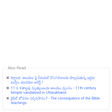
Also Read
కర్ణాటక: ఆలయల పై సీరియల్ దొంగతనాలకు పాల్పడుతున్న ఇద్దరు
ముస్లిం యువకుల అరెస్ట్ !
11 వ శతాబ్దపు మృత్యుంజయ ఆలయం ధ్వంసం - 11th century
temple vandalized in Uttarakhand
బైబిల్ బోధనల పర్యవసానం? - The consequence of the Bible
teachings