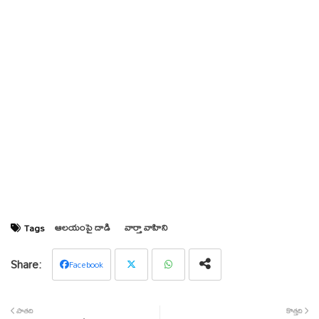
ఆలయంపై దాడి
వార్తా వాహిని
Tags
Facebook
Twit
Wha
పాతది
కొత్తది