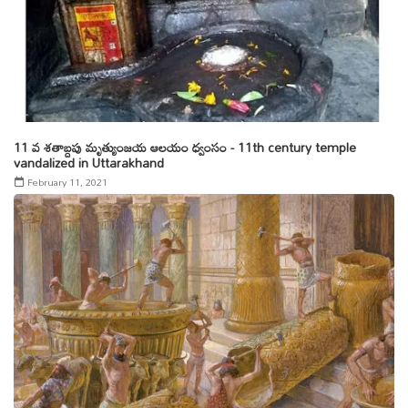
11 వ శతాబ్దపు మృత్యుంజయ ఆలయం ధ్వంసం - 11th century temple
vandalized in Uttarakhand
February 11, 2021