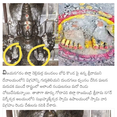
వి
జయనగరం జిల్లా నెల్లిమర్ల మండలం బోధి కొండ పై ఉన్న శ్రీరాముని
దేవాలయంలోని విగ్రహాన్ని గుర్తుతెలియని దుండగులు ధ్వంసం చేసిన ఘటన
మరువక ముందే రాష్ట్రంలో అలాంటి సంఘటనలు మరో రెండు
చోటుచేసుకున్నాయి. తాజాగా తూర్పు గోదావరి జిల్లా రాజమండ్రి శ్రీరామ నగర్
విగ్నేశ్వర ఆలయంలోని సుబ్రహ్మణ్యేశ్వర స్వామి ఉపాలయంలో స్వామి వారి
విగ్రహం రెండు చేతులను నరికి వేశారు.