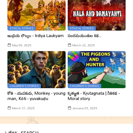
ETHICAL STORIES
ETHICAL STORIES
ఇంద్రియ లౌల్యం - Irdiya Laukyam
నలదమయంతుల కథ..
May 09, 2025
March 22, 2025
CHILDREN'S STORIES
CHILDREN'S STORIES
కోతి - యువకుడు, Monkey - young
కృతజ్ఞత - Kr̥utagnata | నీతికథ -
man, Kōti - yuvakuḍu
Moral story
March 21, 2025
January 03, 2025