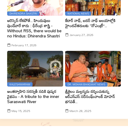
DHIRENDRA SHASTRI
NATIONAL NEWS
ఆరెస్సెస్ లేకపోతే.. హిందువులు
కేదార్ నాథ్, బదరీ నాథ్ ఆలయాల్లోకి
వుండేవారే కాదు : ధీరేంద్ర శాస్త్రి -
హైందవేతరులకు ‘‘నోఎంట్రీ’’..
Without RSS, there would be
January 27, 2026
no Hindus: Dhirendra Shastri
February 17, 2026
KALESHWARAM
DR. MOHAN BHAGWAT NEWS
అంతర్వాహిని సరస్వతీ నదికి పుష్కర
శ్రీశైలం మల్లన్నను దర్శించుకున్న
వైభవం - A tribute to the inner
ఆర్ఎస్ఎస్ సర్‌సంఘ్‌చాలక్ మోహన్
Saraswati River
భగవత్..
May 15, 2025
March 28, 2025