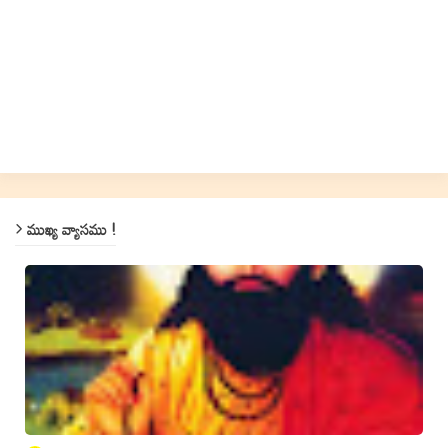
ముఖ్య వ్యాసము !