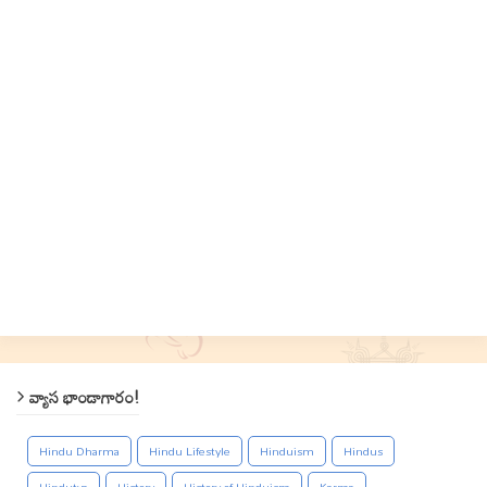
వ్యాస భాండాగారం!
Hindu Dharma
Hindu Lifestyle
Hinduism
Hindus