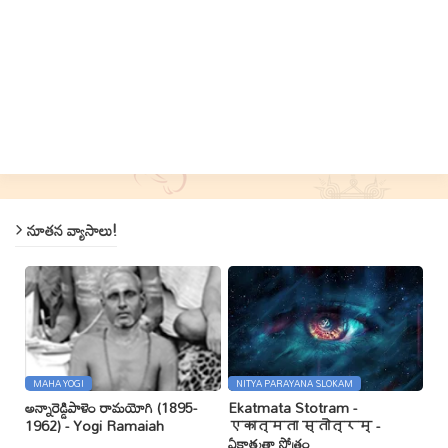
నూతన వ్యాసాలు!
MAHA YOGI
NITYA PARAYANA SLOKAM
అన్నారెడ్డిపాళెం రామయోగి (1895-
Ekatmata Stotram -
1962) - Yogi Ramaiah
एकात्मता स्तोत्रम् -
ఏకాత్మతా స్తోత్రం