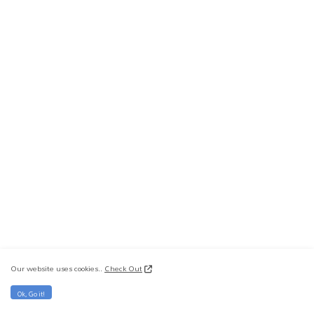
Our website uses cookies..
Check Out
Ok, Go it!