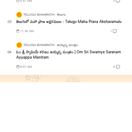
9:47 AM
0
TELUGU BHAARATH
తెలుగు
తెలుగులో మహా ప్రాణ అక్షరములు - Telugu Maha Prana Aksharamulu
11:36 AM
1
TELUGU BHAARATH
అయ్యప్ప మంత్రం
ఓం శ్రీ స్వామియే శరణం అయ్యప్ప మంత్రం | Om Sri Swamye Saranam
Ayyappa Mantram
8:57 AM
0