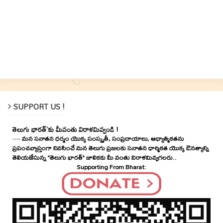
SUPPORT US !
తెలుగు భారత్'కు మీవంతు విరాళమివ్వండి !
----
మన సనాతన ధర్మం యొక్క సంస్కృతీ, సంప్రదాయాలు, ఆధ్యాత్మికతను
ప్రపంచవ్యాప్తంగా నివసించే మన తెలుగు ప్రజలకు సనాతన ధార్మికత యొక్క ఔనత్యాన్ని
తెలియజేసున్న "తెలుగు భారత్" జాలికకు మీ వంతు విరాళమివ్వగలరు..
Supporting From Bharat: