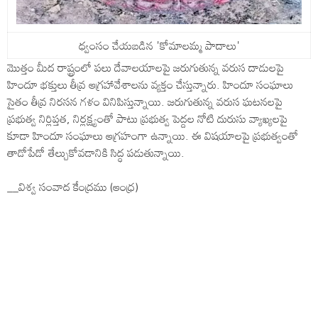
ధ్వంసం చేయబడిన 'కోమాలమ్మ పాదాలు'
మొత్తం మీద రాష్ట్రంలో పలు దేవాలయాలపై జరుగుతున్న వరుస దాడులపై
హిందూ భక్తులు తీవ్ర ఆగ్రహావేశాలను వ్యక్తం చేస్తున్నారు. హిందూ సంఘాలు
సైతం తీవ్ర నిరసన గళం వినిపిస్తున్నాయి. జరుగుతున్న వరుస ఘటనలపై
ప్రభుత్వ నిర్లిప్తత, నిర్లక్ష్యంతో పాటు ప్రభుత్వ పెద్దల నోటి దురుసు వ్యాఖ్యలపై
కూడా హిందూ సంఘాలు ఆగ్రహంగా ఉన్నాయి. ఈ విషయాలపై ప్రభుత్వంతో
తాడోపేడో తేల్చుకోవడానికి సిద్ధ పడుతున్నాయి.
__విశ్వ సంవాద కేంద్రము (ఆంధ్ర)