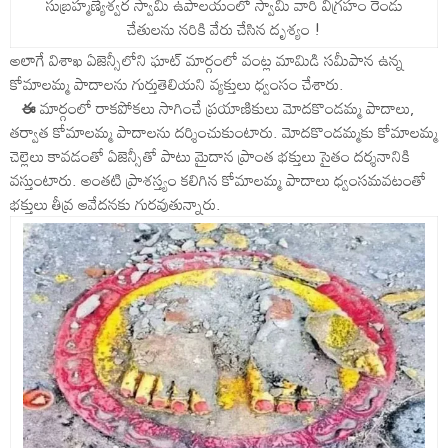
సుబ్రహ్మణ్యేశ్వర స్వామి ఉపాలయంలో స్వామి వారి విగ్రహం రెండు
చేతులను నరికి వేరు చేసిన దృశ్యం !
అలాగే విశాఖ ఏజెన్సీలోని ఘాట్ మార్గంలో వంట్ల మామిడి సమీపాన ఉన్న
కోమాలమ్మ పాదాలను గుర్తుతెలియని వ్యక్తులు ధ్వంసం చేశారు.
ఈ
మార్గంలో రాకపోకలు సాగించే ప్రయాణికులు మోదకొండమ్మ పాదాలు,
తర్వాత కోమాలమ్మ పాదాలను దర్శించుకుంటారు. మోదకొండమ్మకు కోమాలమ్మ
చెల్లెలు కావడంతో ఏజెన్సీతో పాటు మైదాన ప్రాంత భక్తులు సైతం దర్శనానికి
వస్తుంటారు. అంతటి ప్రాశస్త్యం కలిగిన కోమాలమ్మ పాదాలు ధ్వంసమవటంతో
భక్తులు తీవ్ర ఆవేదనకు గురవుతున్నారు.