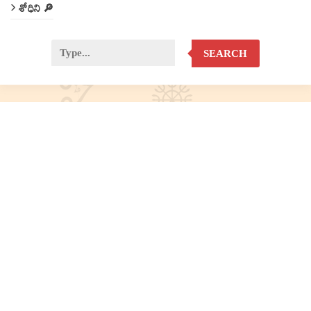
శోధిని 🔎
SEARCH