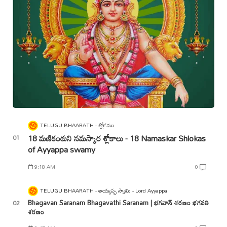
TELUGU BHAARATH
శ్లోకము
18 మణికంఠుని నమస్కార శ్లోకాలు - 18 Namaskar Shlokas
of Ayyappa swamy
9:18 AM
0
TELUGU BHAARATH
అయ్యప్ప స్వామి - Lord Ayyappa
Bhagavan Saranam Bhagavathi Saranam | భగవాన్ శరణం భగవతి
శరణం