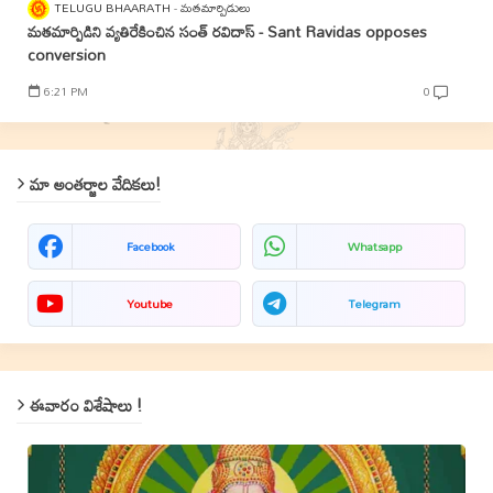
TELUGU BHAARATH
మతమార్పిడులు
మతమార్పిడిని వ్యతిరేకించిన సంత్‌ రవిదాస్‌ - Sant Ravidas opposes
conversion
6:21 PM
0
మా అంతర్జాల వేదికలు!
Facebook
Whatsapp
Youtube
Telegram
ఈవారం విశేషాలు !