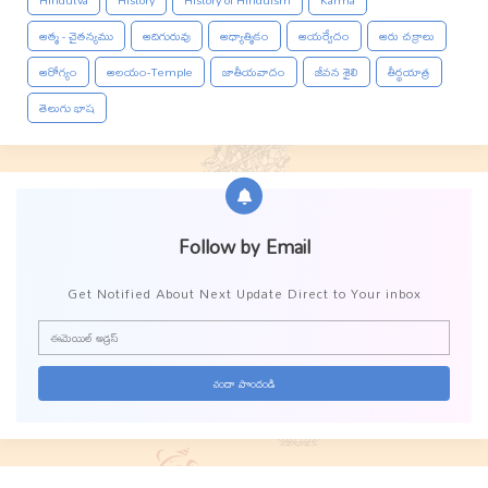
Hindutva
History
History of Hinduism
Karma
ఆత్మ - చైతన్యము
ఆదిగురువు
ఆధ్యాత్మికం
ఆయర్వేదం
ఆరు చక్రాలు
ఆరోగ్యం
ఆలయం-Temple
జాతీయవాదం
జీవన శైలి
తీర్థయాత్ర
తెలుగు భాష
Follow by Email
Get Notified About Next Update Direct to Your inbox