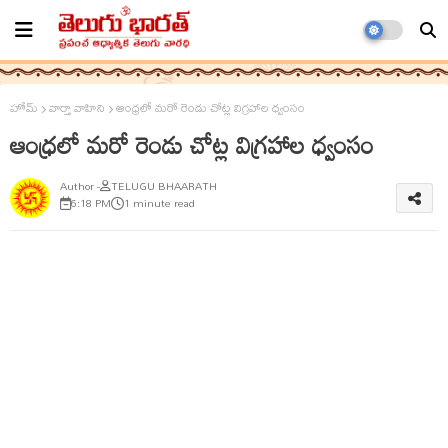
హోమ్
వార్తా వాహిని
ఆంధ్రలో మరో రెండు చోట్ల విగ్రహాల ధ్వంసం
ఆంధ్రలో మరో రెండు చోట్ల విగ్రహాల ధ్వంసం
TELUGU BHAARATH
6:18 PM
1 minute read