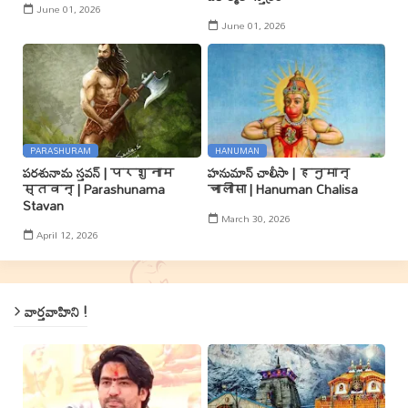
June 01, 2026
June 01, 2026
PARASHURAM
HANUMAN
పరశునామ స్తవన్ | परशुनाम
హనుమాన్ చాలీసా | हनुमान्
स्तवन् | Parashunama
चालीसा | Hanuman Chalisa
Stavan
March 30, 2026
April 12, 2026
వార్తవాహిని !