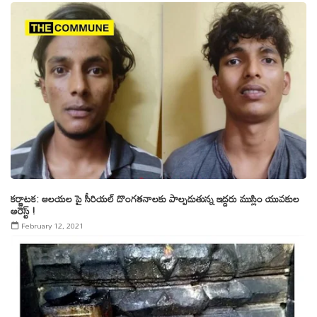
కర్ణాటక: ఆలయల పై సీరియల్ దొంగతనాలకు పాల్పడుతున్న ఇద్దరు ముస్లిం యువకుల
అరెస్ట్ !
February 12, 2021