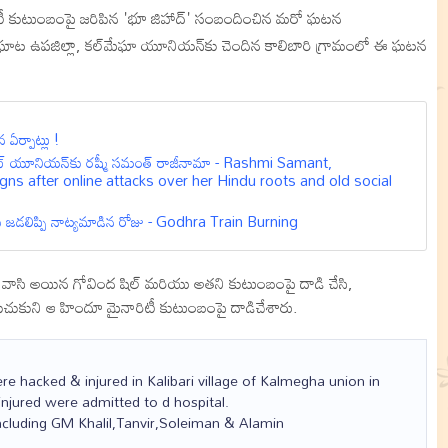
నారిటీ కుటుంబంపై జరిపిన 'భూ జిహాద్' సంబందించిన మరో ఘటన
పతర్‌ఘాట ఉపజిల్లా, కల్‌మేఘా యూనియన్‌కు చెందిన కాలిబారి గ్రామంలో ఈ ఘటన
ఏర్పాట్లు !
ూడెంట్ యూనియ‌న్‌కు ర‌ష్మీ స‌మంత్ రాజీనా‌మా - Rashmi Samant,
gns after online attacks over her Hindu roots and old social
 జడలిప్పి నాట్యమాడిన రోజు - Godhra Train Burning
ివాసి అయిన గోవింద షిల్ మరియు అతని కుటుంబంపై దాడి చేసి,
ిచుకుని ఆ హిందూ మైనారిటీ కుటుంబంపై దాడిచేశారు.
 hacked & injured in Kalibari village of Kalmegha union in
injured were admitted to d hospital.
including GM Khalil,Tanvir,Soleiman & Alamin