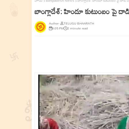
హోమ్
Bangladesh News
బాంగ్లాదేశ్: హిందూ కుటుంబం పై దాడి చ
బాంగ్లాదేశ్: హిందూ కుటుంబం పై దాడి
TELUGU BHAARATH
8:05 PM
2 minute read