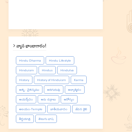
వ్యాస భాండాగారం!
Hindu Dharma
Hindu Lifestyle
Hinduism
Hindus
Hindutva
History
History of Hinduism
Karma
ఆత్మ - చైతన్యము
ఆదిగురువు
ఆధ్యాత్మికం
ఆయర్వేదం
ఆరు చక్రాలు
ఆరోగ్యం
ఆలయం-Temple
జాతీయవాదం
జీవన శైలి
తీర్థయాత్ర
తెలుగు భాష