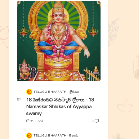
TELUGU BHAARATH
శ్లోకము
18 మణికంఠుని నమస్కార శ్లోకాలు - 18
Namaskar Shlokas of Ayyappa
swamy
9:18 AM
0
TELUGU BHAARATH
తెలుగు