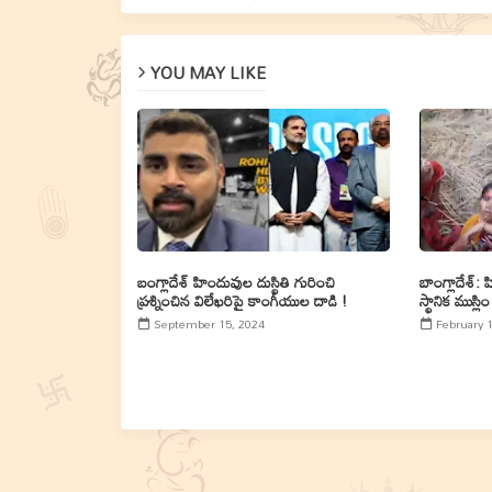
YOU MAY LIKE
బంగ్లాదేశ్ హిందువుల దుస్థితి గురించి
బాంగ్లాదేశ్:
ప్రశ్నించిన విలేఖరిపై కాంగీయుల దాడి !
స్థానిక ముస్
September 15, 2024
February 