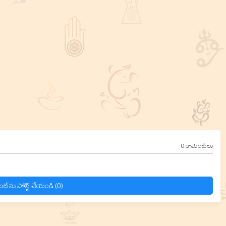
0 కామెంట్‌లు
ంట్‌ను పోస్ట్ చేయండి (0)