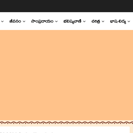
జీవనం
సాంప్రదాయం
భవిష్యవాణి
చరిత్ర
భాష-విద్య