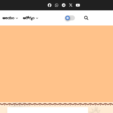
ఆలయం
ఆరోగ్యం