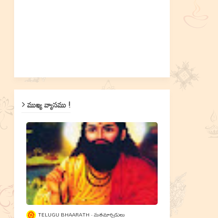
ముఖ్య వ్యాసము !
TELUGU BHAARATH
మతమార్పిడులు