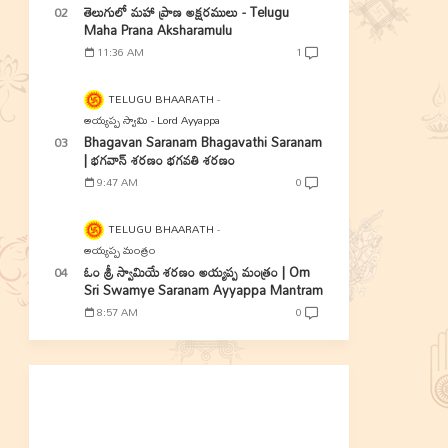
తెలుగులో మహా ప్రాణ అక్షరములు - Telugu
Maha Prana Aksharamulu
11:36 AM
1
TELUGU BHAARATH
అయ్యప్ప స్వామి - Lord Ayyappa
Bhagavan Saranam Bhagavathi Saranam
| భగవాన్ శరణం భగవతి శరణం
9:47 AM
0
TELUGU BHAARATH
అయ్యప్ప మంత్రం
ఓం శ్రీ స్వామియే శరణం అయ్యప్ప మంత్రం | Om
Sri Swamye Saranam Ayyappa Mantram
8:57 AM
0