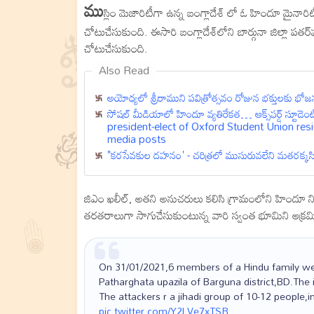
ము
స్లిం మెజారిటీగా ఉన్న బంగ్లాదేశ్ లో ఓ హిందూ మై
చోటుచేసుకుంది. ఈసారి బంగ్లాదేశ్‌లోని బార్గునా జిల్లా 
చోటుచేసుకుంది.
Also Read
అయోధ్యలో శ్రీరాముని పవిత్రోత్సవం రోజున భక్తులకు భోజన 
సోష‌ల్ మీడియాలో హిందూ వ్య‌తిరేక‌త… ఆక్స్‌ఫ‌ర్డ్ స్ట
president-elect of Oxford Student Union resi
media posts
"కరసేవకుల దహనం' - చరిత్రలో ముసురువలేని మతరక్కసి
జిఎం ఖలీల్, అతని అనుచరులు కలిసి గ్రామంలోని హిందూ న
తరతరాలుగా సాగుచేసుకుంటున్న వారి స్వంత భూమిని ఆక్రమ
On 31/01/2021,6 members of a Hindu family were
Patharghata upazila of Barguna district,BD.The 
The attackers r a jihadi group of 10-12 people,
pic.twitter.com/Y2LVe7xTSR