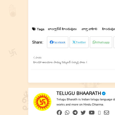
బాంగ్లాదేశ్ హిందువులు
వార్తా వాహిని
హిందువుల
Tags
Facebook
Twitter
Whatsapp
పాతది
హిందూ ఆలయాల సొమ్ము సెక్యులర్ సర్కార్ల పాలు !
TELUGU BHAARATH
Telugu Bharath is Indian telugu language dai
works and more on Hindu Dharma.