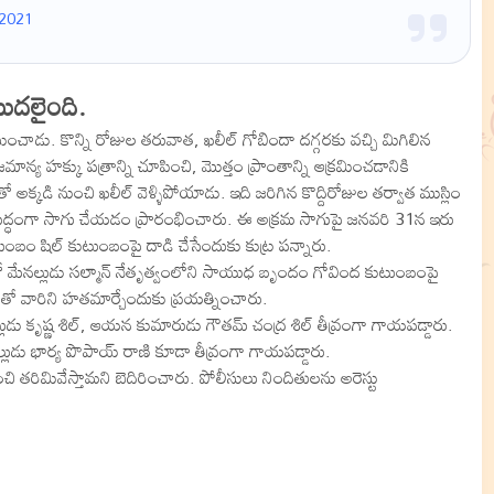
 2021
ొదలైంది.
ంచాడు. కొన్ని రోజుల తరువాత, ఖలీల్ గోబిందా దగ్గరకు వచ్చి మిగిలిన
హక్కు పత్రాన్ని చూపించి, మొత్తం ప్రాంతాన్ని ఆక్రమించడానికి
్కడి నుంచి ఖలీల్ వెళ్ళిపోయాడు. ఇది జరిగిన కొద్దిరోజుల తర్వాత ముస్లిం
విరుద్ధంగా సాగు చేయడం ప్రారంభించారు. ఈ అక్రమ సాగుపై జనవరి 31న ఇరు
ుంబం షిల్ కుటుంబంపై దాడి చేసేందుకు కుట్ర పన్నారు.
రో మేనల్లుడు సల్మాన్ నేతృత్వంలోని సాయుధ బృందం గోవింద కుటుంబంపై
త్తులతో వారిని హతమార్చేందుకు ప్రయత్నించారు.
ు కృష్ణ శిల్, ఆయన కుమారుడు గౌతమ్ చంద్ర శిల్ తీవ్రంగా గాయపడ్డారు.
లుడు భార్య పొపాయ్ రాణి కూడా తీవ్రంగా గాయపడ్డారు.
తరిమివేస్తామని బెదిరించారు. పోలీసులు నిందితులను అరెస్టు