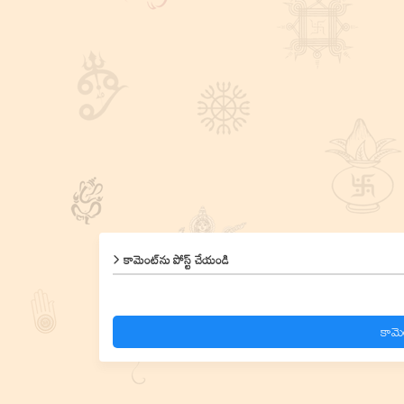
కామెంట్‌ను పోస్ట్ చేయండి
కామె