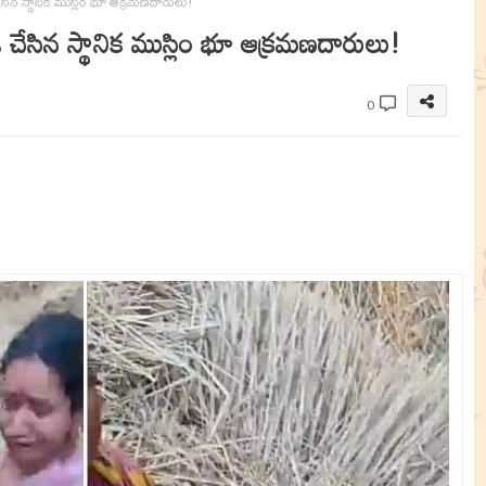
ేసిన స్థానిక ముస్లిం భూ ఆక్రమణదారులు!
 చేసిన స్థానిక ముస్లిం భూ ఆక్రమణదారులు!
0