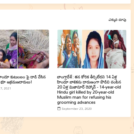
ఎక్కువ చూపు
 హిందూ కుటుంబం పై దాడి చేసిన
బాంగ్లాదేశ్: తన కోరిక తీర్చిలేదని 14 ఏళ్ల
లిం భూ ఆక్రమణదారులు!
హిందూ బాలికను దారుణంగా పొడిచి చంపిన
20 ఏళ్ల మిజానూర్ రెహ్మాన్ - 14-year-old
17, 2021
Hindu girl killed by 20-year-old
Muslim man for refusing his
grooming advances
September 23, 2020