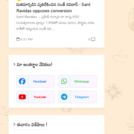
మతమార్పిడిని వ్యతిరేకించిన సంత్‌ రవిదాస్‌ - Sant
Ravidas opposes conversion
Sant Ravidas – ప్రవీణ్‌ గుగ్నాని దా దాపు 650
సంవత్సరాలకు పూర్వం 1398లో మాఘ మాసం పౌర్ణిమ నాడు
కాశీలో జన్మించిన సంత్‌ రవి…
6:21 PM
0
మా అంతర్జాల వేదికలు!
Facebook
Whatsapp
Youtube
Telegram
ఈవారం విశేషాలు !