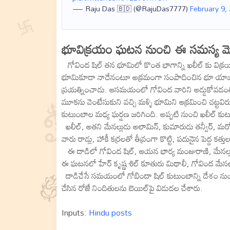
— Raju Das 🇧🇩 (@RajuDas7777)
February 9,
భూవిక్రయం ఘటన నుంచి ఈ సమస్య మ
గోవింద షిల్ తన భూమిలో కొంత భాగాన్ని ఖలీల్ కు విక్రయి
భూమికూడా నాదేనంటూ అక్రమంగా సంపాదించిన భూ యాజమాన్య 
ప్రయత్నించాడు. ఆసమయంలో గోవింద వారిని అడ్డుకోవడంతో అక
మూకను వెంటేసుకుని వచ్చి మళ్ళి భూమిని ఆక్రమించి చట్ట
కుటుంబాల మధ్య ఘర్షణ జరిగింది. అప్పటి నుంచి ఖలీల్ కుట
ఖలీల్, అతని మేనల్లుడు అలామిన్, కుమారుడు తన్వీర్, మ
వారు రాడ్లు, హాకీ కర్రలతో తీవ్రంగా కొట్టి, పదునైన పెద్ద క
ఈ దాడిలో గోవింద షిల్, ఆయన భార్య మంజురాణి, మేనల్లుడ
ఈ ఘటనలో హేర్ కృష్ణ శిల్ కూతురు మిథాలీ, గోవింద మేనల్
దాడిచేసే సమయంలో గోబిందా షిల్ కుటుంబాన్ని దేశం నుంచి 
చేసిన రోజే నిందితులను బెయిల్‌పై విడుదల చేశారు.
Inputs:
Hindu posts