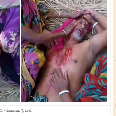
దూ కుటుంబం పై దాడి