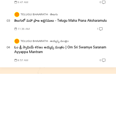
9:47 AM
0
TELUGU BHAARATH
తెలుగు
తెలుగులో మహా ప్రాణ అక్షరములు - Telugu Maha Prana Aksharamulu
11:36 AM
1
TELUGU BHAARATH
అయ్యప్ప మంత్రం
ఓం శ్రీ స్వామియే శరణం అయ్యప్ప మంత్రం | Om Sri Swamye Saranam
Ayyappa Mantram
8:57 AM
0