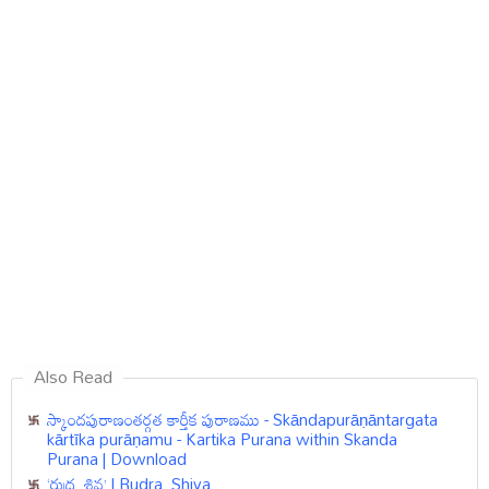
Also Read
స్కాందపురాణంతర్గత కార్తీక పురాణము - Skāndapurāṇāntargata
kārtīka purāṇamu - Kartika Purana within Skanda
Purana | Download
‘రుద్ర, శివ’ | Rudra, Shiva