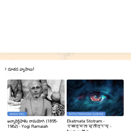
నూతన వ్యాసాలు!
MAHA YOGI
NITYA PARAYANA SLOKAM
అన్నారెడ్డిపాళెం రామయోగి (1895-
Ekatmata Stotram -
1962) - Yogi Ramaiah
एकात्मता स्तोत्रम् -