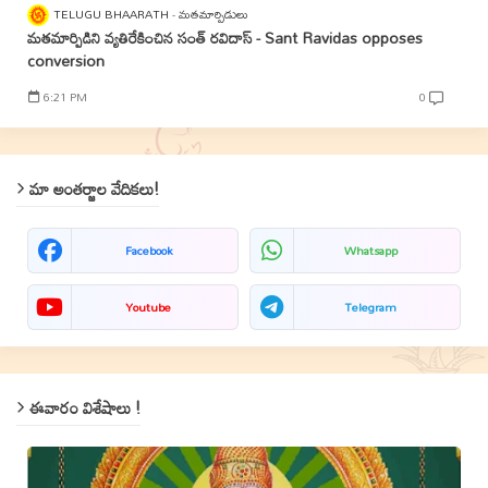
TELUGU BHAARATH
మతమార్పిడులు
మతమార్పిడిని వ్యతిరేకించిన సంత్‌ రవిదాస్‌ - Sant Ravidas opposes
conversion
6:21 PM
0
మా అంతర్జాల వేదికలు!
Facebook
Whatsapp
Youtube
Telegram
ఈవారం విశేషాలు !