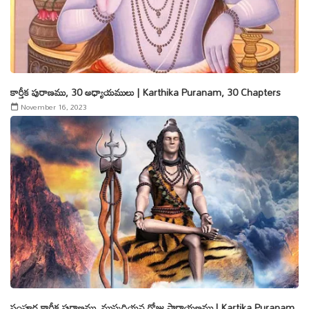
కార్తీక పురాణము, 30 అధ్యాయములు | Karthika Puranam, 30 Chapters
November 16, 2023
సంపూర్ణ కార్తీక పురాణము, ముప్పదియవ రోజు పారాయణము | Kartika Puranam