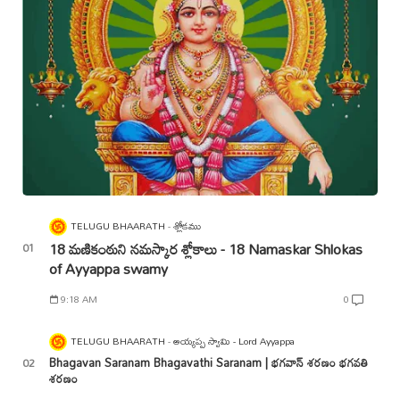
TELUGU BHAARATH
శ్లోకము
18 మణికంఠుని నమస్కార శ్లోకాలు - 18 Namaskar Shlokas
of Ayyappa swamy
9:18 AM
0
TELUGU BHAARATH
అయ్యప్ప స్వామి - Lord Ayyappa
Bhagavan Saranam Bhagavathi Saranam | భగవాన్ శరణం భగవతి
శరణం