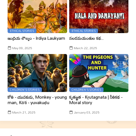
ETHICAL STORIES
ETHICAL STORIES
ఇంద్రియ లౌల్యం - Irdiya Laukyam
నలదమయంతుల కథ..
May 09, 2025
March 22, 2025
CHILDREN'S STORIES
CHILDREN'S STORIES
కోతి - యువకుడు, Monkey - young
కృతజ్ఞత - Kr̥utagnata | నీతికథ -
man, Kōti - yuvakuḍu
Moral story
March 21, 2025
January 03, 2025