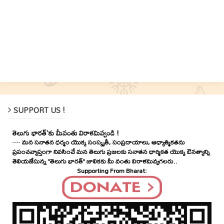
SUPPORT US !
తెలుగు భారత్'కు మీవంతు విరాళమివ్వండి !
----
మన సనాతన ధర్మం యొక్క సంస్కృతీ, సంప్రదాయాలు, ఆధ్యాత్మికతను
ప్రపంచవ్యాప్తంగా నివసించే మన తెలుగు ప్రజలకు సనాతన ధార్మికత యొక్క ఔనత్యాన్ని
తెలియజేసున్న "తెలుగు భారత్" జాలికకు మీ వంతు విరాళమివ్వగలరు..
Supporting From Bharat: