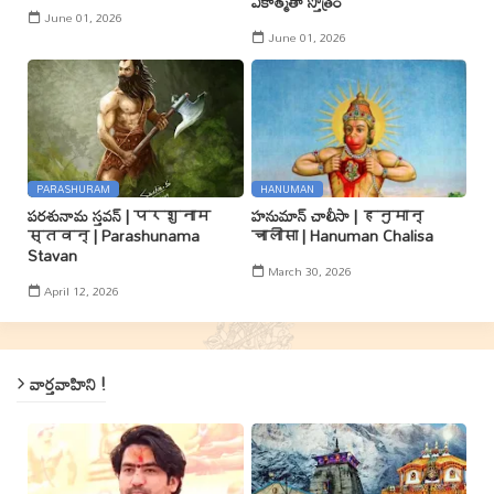
ఏకాత్మతా స్తోత్రం
June 01, 2026
June 01, 2026
PARASHURAM
HANUMAN
పరశునామ స్తవన్ | परशुनाम
హనుమాన్ చాలీసా | हनुमान्
स्तवन् | Parashunama
चालीसा | Hanuman Chalisa
Stavan
March 30, 2026
April 12, 2026
వార్తవాహిని !