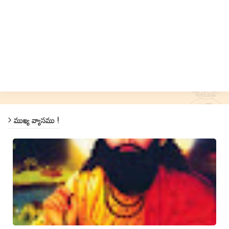
ముఖ్య వ్యాసము !