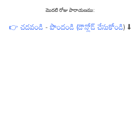
మొదటి రోజు పారాయణము:
👉 చదవండి
-
పొందండి (డౌన్లోడ్ చేసుకోండి
) ⬇