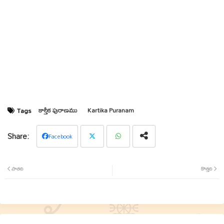
కార్తీక పురాణము
Kartika Puranam
Tags
Facebook
Twit
Wha
పాతది
కొత్తది
ter
tsap
p