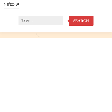
శోధిని 🔎
SEARCH