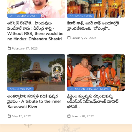
DHIRENDRA SHASTRI
NATIONAL NEWS
ఆరెస్సెస్ లేకపోతే.. హిందువులు
కేదార్ నాథ్, బదరీ నాథ్ ఆలయాల్లోకి
వుండేవారే కాదు : ధీరేంద్ర శాస్త్రి -
హైందవేతరులకు ‘‘నోఎంట్రీ’’..
Without RSS, there would be
January 27, 2026
no Hindus: Dhirendra Shastri
February 17, 2026
KALESHWARAM
DR. MOHAN BHAGWAT NEWS
అంతర్వాహిని సరస్వతీ నదికి పుష్కర
శ్రీశైలం మల్లన్నను దర్శించుకున్న
వైభవం - A tribute to the inner
ఆర్ఎస్ఎస్ సర్‌సంఘ్‌చాలక్ మోహన్
Saraswati River
భగవత్..
May 15, 2025
March 28, 2025