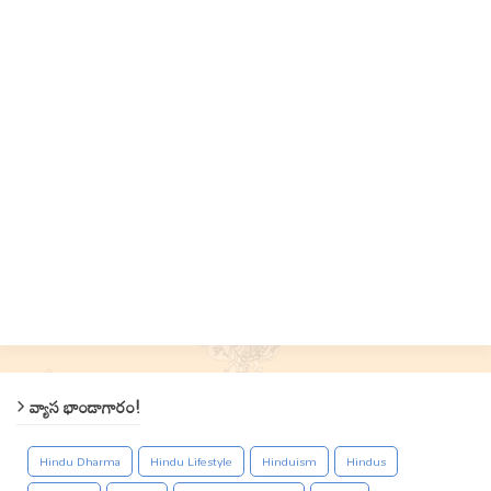
వ్యాస భాండాగారం!
Hindu Dharma
Hindu Lifestyle
Hinduism
Hindus