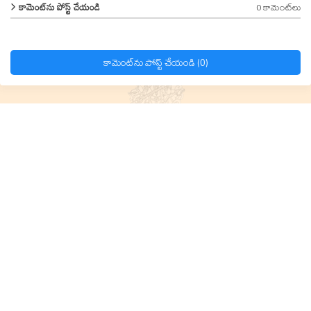
0 కామెంట్‌లు
కామెంట్‌ను పోస్ట్ చేయండి
కామెంట్‌ను పోస్ట్ చేయండి (0)