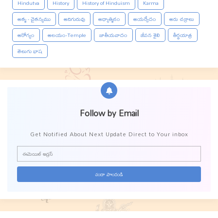
Hindutva
History
History of Hinduism
Karma
ఆత్మ - చైతన్యము
ఆదిగురువు
ఆధ్యాత్మికం
ఆయర్వేదం
ఆరు చక్రాలు
ఆరోగ్యం
ఆలయం-Temple
జాతీయవాదం
జీవన శైలి
తీర్థయాత్ర
తెలుగు భాష
Follow by Email
Get Notified About Next Update Direct to Your inbox