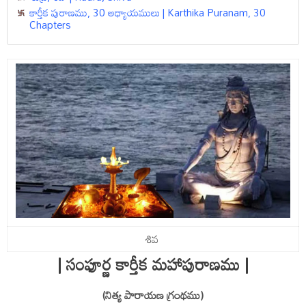
కార్తీక పురాణము, 30 అధ్యాయములు | Karthika Puranam, 30
Chapters
శివ
| సంఫూర్ణ కార్తీక మహాపురాణము |
(నిత్య పారాయణ గ్రంథము)