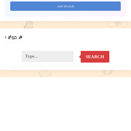
శోధిని 🔎
SEARCH