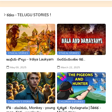
కథలు - TELUGU STORIES !
ETHICAL STORIES
ETHICAL STORIES
ఇంద్రియ లౌల్యం - Irdiya Laukyam
నలదమయంతుల కథ..
May 09, 2025
March 22, 2025
CHILDREN'S STORIES
CHILDREN'S STORIES
కోతి - యువకుడు, Monkey - young
కృతజ్ఞత - Kr̥utagnata | నీతికథ -