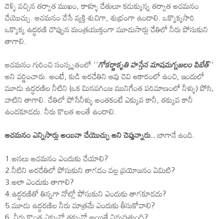
వెళ్ళి వచ్చిన తర్వాత ముఖం, కాళ్ళూ చేతులూ కడుక్కున్న తర్వాత ఆచమనం
చేయొచ్చు. ఆచమనం చేసే వ్యక్తి శుచిగా, శుభ్రంగా ఉండాలి. ఒక్కొక్కసారి
ఒక్కొక్క ఉద్ధరణి చొప్పున మంత్రయుక్తంగా మూడుసార్లు చేతిలో నీరు పోసుకుని
తాగాలి.
ఆచమనం గురించి సంస్కృతంలో ''
గోకర్ణాకృతి హస్తేన మాషమగ్నజలం పిబేత్
''
అని వర్ణించారు. అంటే, కుడి అరచేతిని ఆవు చెవి ఆకారంలో ఉంచి, ఇందులో
మూడు ఉద్ధరణిల నీటిని (ఒక మినపగింజ మునిగేంత పరిమాణంలో నీళ్ళు) పోసి,
వాటిని తాగాలి. చేతిలో పోసేనీళ్ళు అంతకంటే ఎక్కువ కానీ, తక్కువ కానీ
ఉండకూడదు. నీరు కొలత అంతే ఉండాలి.
ఆచమనం ఎన్నిసార్లు అయినా చేయొచ్చు అని చెప్తున్నారు..
బాగానే ఉంది.
1.అసలు ఆచమనం ఎందుకు చేయాలి?
2.నీటిని అరచేతిలో పోసుకుని తాగడం వల్ల ప్రయోజనం ఏమిటి?
3.అలా ఎందుకు తాగాలి?
4.ఉద్ధరణితో తిన్నగా నోట్లో పోసుకుని ఎందుకు తాగకూడదు?
5.మూడు ఉద్ధరణిల నీరు మాత్రమే ఎందుకు తీసుకోవాలి?
6. నీరు కొంత ఎక్కువో తక్కువో అయితే ఏమవుతుంది?