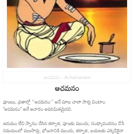
ఆచమనం - Achamanam
ఆచమనం
పూజలు, వ్రతాల్లో ''ఆచమనం'' అనే మాట చాలా సార్లు వింటాం.
"ఆచమనం" అనే ఆచారం అపరిమితమైనది.
ఉదయం లేచి స్నానం చేసిన తర్వాత, పూజకు ముందు, సంధ్యావందనం చేసే
సమయంలో పలుసార్లు, భోజనానికి ముందు, తర్వాత, బయటకు ఎక్కడికైనా