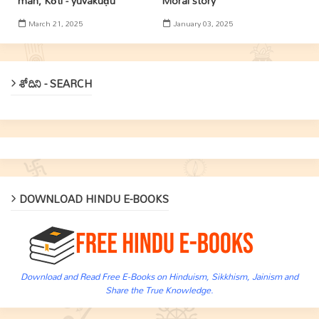
man, Kōti - yuvakuḍu
Moral story
March 21, 2025
January 03, 2025
శోదిని - SEARCH
DOWNLOAD HINDU E-BOOKS
Download and Read Free E-Books on Hinduism, Sikkhism, Jainism and
Share the True Knowledge.