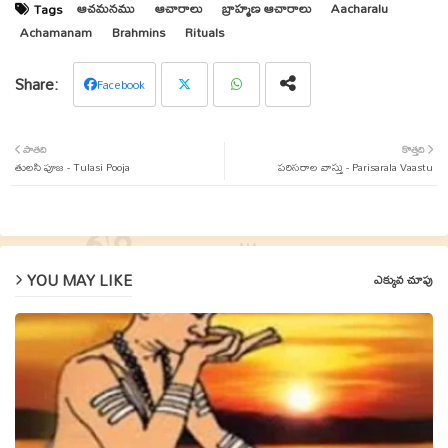
ఆచమనము
ఆచారాలు
బ్రాహ్మణ ఆచారాలు
Aacharalu
Tags
Achamanam
Brahmins
Rituals
Facebook
Twit
Wha
పాతది
కొత్తది
తులసి పూజ - Tulasi Pooja
ter
tsap
పరిసరాల వాస్తు - Parisarala Vaastu
p
YOU MAY LIKE
ఎక్కువ చూపు