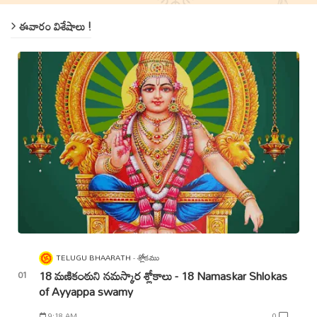
ఈవారం విశేషాలు !
TELUGU BHAARATH
శ్లోకము
18 మణికంఠుని నమస్కార శ్లోకాలు - 18 Namaskar Shlokas
of Ayyappa swamy
9:18 AM
0