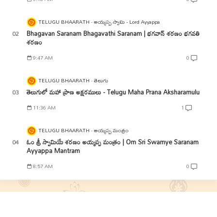
TELUGU BHAARATH
అయ్యప్ప స్వామి - Lord Ayyappa
Bhagavan Saranam Bhagavathi Saranam | భగవాన్ శరణం భగవతి
శరణం
9:47 AM
0
TELUGU BHAARATH
తెలుగు
తెలుగులో మహా ప్రాణ అక్షరములు - Telugu Maha Prana Aksharamulu
11:36 AM
1
TELUGU BHAARATH
అయ్యప్ప మంత్రం
ఓం శ్రీ స్వామియే శరణం అయ్యప్ప మంత్రం | Om Sri Swamye Saranam
Ayyappa Mantram
8:57 AM
0