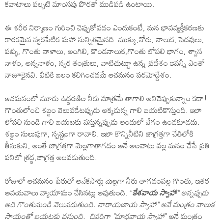
కవాటాలు పల్చటి మాంసపు పొరతో ముడిపడి ఉంటాయి.
ఈ శరీర నిర్మాణం గురించి చెప్పుకోవడం ఎందుకంటే, మన భావవ్యక్తీకరణకు
కారకమైన స్వరపేటిక మహా సున్నితమైనది. ముక్కు,నోరు, నాలుక, పెదవులు,
పళ్ళు, గొంతు నాళాలు, అంగిలి, కొండనాలుక,గొంతు లోపలి భాగం, శ్వాస
నాళం, అన్ననాళం, స్వర తంత్రులు, వాటిచుట్టూ ఉన్న ప్రదేశం ఇవన్నీ ఎంతో
నాజూకైనవి. వీటికి బలం కలిగించడమే ఆచమనం పరమోద్దేశం.
ఆచమనంలో మూడు ఉద్ధరణిల నీరు మాత్రమే తాగాలి అనిచెప్పుకున్నాం కదా!
గొంతులోంచి శబ్దం వెలువడేటప్పుడు అక్కడున్న గాలి బయటికొస్తుంది. ఇలా
లోపలి నుండి గాలి బయటకు వస్తున్నప్పుడు అందులో వేగం ఉండకూడదు.
శబ్దం సులువుగా, స్పష్టంగా రావాలి. ఇలా కొన్నినీటిని జాగ్రత్తగా చేతిలోకి
తీసుకుని, అంతే జాగ్రత్తగా మెల్లగాతాగడం అనే అలవాటు వల్ల మనం చేసే ప్రతి
పనిలో శ్రద్ధ,జాగ్రత్త అలవడుతుంది.
రోజులో ఆచమనం పేరుతో అనేకసార్లు మెల్లగా నీరు తాగడంవల్ల గొంతు, ఇతర
అవయవాలు వ్యాయామం చేసినట్లు అవుతుంది. “
కేశవాయ స్వాహా
" అన్నప్పుడు
అది గొంతునుండి వెలువడుతుంది. నారాయణాయ స్వాహా" అనే మంత్రం నాలుక
సాయంతో బయటకు వస్తుంది. చివరిగా "మాధవాయ స్వాహా
" అనే మంత్రం