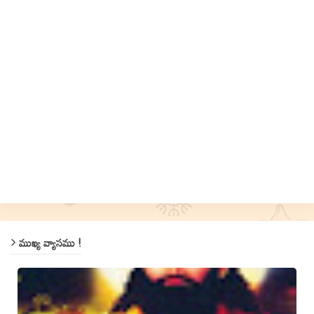
ముఖ్య వ్యాసము !