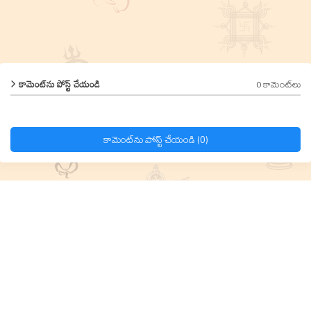
0 కామెంట్‌లు
కామెంట్‌ను పోస్ట్ చేయండి
కామెంట్‌ను పోస్ట్ చేయండి (0)