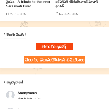
వైభవం - A tribute to the inner
ఆర్ఎస్ఎస్ సర్‌సంఘ్‌చాలక్ మోహన్
Saraswati River
భగవత్..
May 15, 2025
March 28, 2025
తెలుగు వెలుగు !
వ్యాఖ్యానాలు!
Anonymous
Manchi information