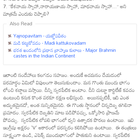
7. “కేశవాయ స్వాహా,నారాయణాయ స్వాహా, మాధవాయ స్వాహా...” అని
మాత్రమే ఎందుకు చెప్పాలి?
Also Read
Yajnopavitam - యజ్ఞోపవీతం
మడి కట్టుకోవడం - Madi kattukovadam
భరత ఖండంలోని ప్రధాన బ్రాహ్మణ కులాలు - Major Brahmin
castes in the Indian Continent
ఇలాంటి సందేహాలు కలగడం సహజం. అందుకే ఆచమనం చేయడంలో
పరమార్థం ఏమిటో విపులంగా తెలుసుకుందాం. మన గొంతు ముందు భాగం
లోంచి శబ్దాలు వస్తాయి. దీన్ని స్వరపేటిక అంటాం. దీని చుట్టూ కార్టిలేజ్ కవచం
ఉంటుంది కనుక కొంత వరకూ రక్షణ లభిస్తుంది. అయినప్పటికీ, ఇది ఎంత
అద్భుతమైనదో, అంత సున్నితమైనది. ఈ గొంతు స్థానంలో చిన్నదెబ్బ తగిలినా
ప్రమాదం. స్వరపేటిక దెబ్బతిని మాట పడిపోవచ్చు, ఒక్కోసారి ప్రాణమే
పోవచ్చు. స్వరపేటిక లోపలి భాగంలో ధ్వని ఉత్పాదక పొరలు ఉంటాయి. ఇవి
ఇంగ్లీషు అక్షరం 'V' ఆకారంలో పరస్పరం కలిసిపోయి ఉంటాయి. ఈ తంత్రులు
సూక్ష్మంగా ఉండి, ఎపెక్స్ ముందుభాగంలో పాతుకుని ఉంటాయి. స్వరపేటిక