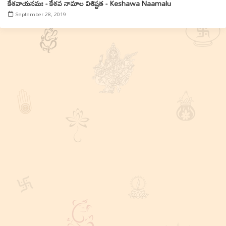
కేశవాయనమః - కేశవ నామాల విశిష్టత - Keshawa Naamalu
September 28, 2019