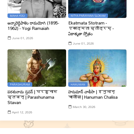
MAHA YOGI
NITYA PARAYANA SLOKAM
అన్నారెడ్డిపాళెం రామయోగి (1895-
Ekatmata Stotram -
1962) - Yogi Ramaiah
एकात्मता स्तोत्रम् -
ఏకాత్మతా స్తోత్రం
June 01, 2026
June 01, 2026
PARASHURAM
HANUMAN
పరశునామ స్తవన్ | परशुनाम
హనుమాన్ చాలీసా | हनुमान्
स्तवन् | Parashunama
चालीसा | Hanuman Chalisa
Stavan
March 30, 2026
April 12, 2026