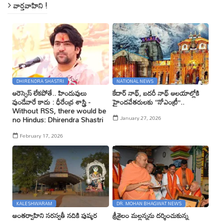
వార్తవాహిని !
DHIRENDRA SHASTRI
NATIONAL NEWS
ఆరెస్సెస్ లేకపోతే.. హిందువులు
కేదార్ నాథ్, బదరీ నాథ్ ఆలయాల్లోకి
వుండేవారే కాదు : ధీరేంద్ర శాస్త్రి -
హైందవేతరులకు ‘‘నోఎంట్రీ’’..
Without RSS, there would be
January 27, 2026
no Hindus: Dhirendra Shastri
February 17, 2026
KALESHWARAM
DR. MOHAN BHAGWAT NEWS
అంతర్వాహిని సరస్వతీ నదికి పుష్కర
శ్రీశైలం మల్లన్నను దర్శించుకున్న