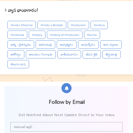
వ్యాస భాండాగారం!
Hindu Dharma
Hindu Lifestyle
Hinduism
Hindus
Hindutva
History
History of Hinduism
Karma
ఆత్మ - చైతన్యము
ఆదిగురువు
ఆధ్యాత్మికం
ఆయర్వేదం
ఆరు చక్రాలు
ఆరోగ్యం
ఆలయం-Temple
జాతీయవాదం
జీవన శైలి
తీర్థయాత్ర
తెలుగు భాష
Follow by Email
Get Notified About Next Update Direct to Your inbox