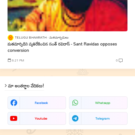
TELUGU BHAARATH
మతమార్పిడులు
మతమార్పిడిని వ్యతిరేకించిన సంత్‌ రవిదాస్‌ - Sant Ravidas opposes
conversion
6:21 PM
0
మా అంతర్జాల వేదికలు!
Facebook
Whatsapp
Youtube
Telegram