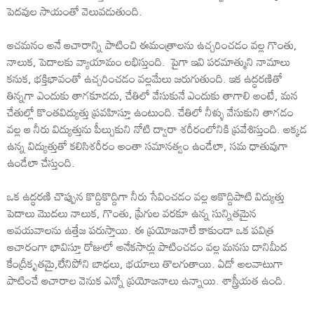
పెదవుల సాయంతో వెలువడుతుంది.
ఆచమనం అనే ఆచారాన్ని పాటించి ఈమంత్రాలను ఉచ్చరించడం వల్ల గొంతు,
నాలుక, పెదాలకు వ్యాయామం లభిస్తుంది. పైగా ఇవి పరమాత్ముని నామాలు
కనుక, భక్తిభావంతో ఉచ్చరించడం వల్లమేలు జరుగుతుంది. ఇక ఉద్ధరణితో
తిన్నగా ఎందుకు తాగకూడదు, చేతిలో వేసుకునే ఎందుకు తాగాలి అంటే, మన
చేతుల్లో కొంతవిద్యుత్తు ప్రవహిస్తూ ఉంటుంది. చేతిలో నీళ్ళు వేసుకుని తాగడం
వల్ల ఆ నీరు విద్యుత్తును పీల్చుకుని నోటి ద్వారా శరీరంలోనికి ప్రవేశిస్తుంది. అక్కడ
ఉన్న విద్యుత్తుతో కలిసిశరీరం అంతా సమానత్వం ఉండేలా, సమ ధాతువుగా
ఉండేలా చేస్తుంది.
ఒక ఉద్ధరణి చొప్పున కొద్దికొద్దిగా నీరు సేవించడం వల్ల ఆకొద్దిపాటి విద్యుత్తు
పెదాలు మొదలు నాలుక, గొంతు, ప్రేగుల వరకూ ఉన్న సున్నితమైన
అవయవాలను ఉత్తేజ పరుస్తాయి. ఈ ప్రయోజనాలే కాకుండా ఒక పవిత్ర
ఆచారంగా భావిస్తూ రోజులో అనేకసార్లు పాటించడం వల్ల మనసు దానిమీద
కేంద్రీకృతమై,లేనిపోని బాధలు, భయాలు తొలగుతాయి. ఏదో అలవాటుగా
పాటించే ఆచారాల వెనుక ఎన్నో ప్రయోజనాలు ఉన్నాయి. శాస్త్రీయత ఉంది.