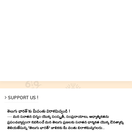
SUPPORT US !
తెలుగు భారత్'కు మీవంతు విరాళమివ్వండి !
----
మన సనాతన ధర్మం యొక్క సంస్కృతీ, సంప్రదాయాలు, ఆధ్యాత్మికతను
ప్రపంచవ్యాప్తంగా నివసించే మన తెలుగు ప్రజలకు సనాతన ధార్మికత యొక్క ఔనత్యాన్ని
తెలియజేసున్న "తెలుగు భారత్" జాలికకు మీ వంతు విరాళమివ్వగలరు..