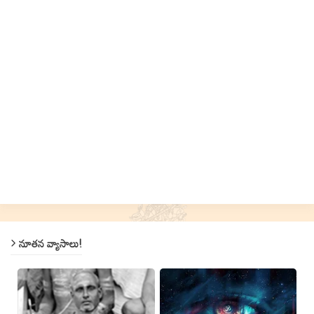
నూతన వ్యాసాలు!