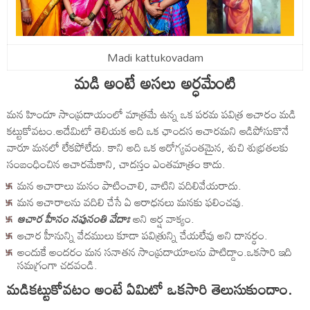
Madi kattukovadam
మడి అంటే అసలు అర్ధమేంటి
మన హిందూ సాంప్రదాయంలో మాత్రమే ఉన్న ఒక పరమ పవిత్ర ఆచారం మడి
కట్టుకోవటం.అదేమిటో తెలియక అది ఒక ఛాందస ఆచారమని ఆడిపోసుకొనే
వారూ మనలో లేకపోలేదు. కాని అది ఒక ఆరోగ్యవంతమైన, శుచి శుభ్రతలకు
సంబంధించిన ఆచారమేకాని, చాదస్తం ఎంతమాత్రం కాదు.
మన ఆచారాలు మనం పాటించాలి, వాటిని వదిలివేయరాదు.
మన ఆచారాలను వదిలి చేసే ఏ ఆరాధనలు మనకు ఫలించవు.
ఆచార హీనం నపునంతి వేదాః
అని ఆర్ష వాక్యం.
ఆచార హీనున్ని వేదములు కూడా పవిత్రున్ని చేయలేవు అని దానర్ధం.
అందుకే అందరం మన సనాతన సాంప్రదాయాలను పాటిద్దాం.ఒకసారి ఇది
సమగ్రంగా చదవండి.
మడికట్టుకోవటం అంటే ఏమిటో ఒకసారి తెలుసుకుందాం.