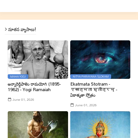
నూతన వ్యాసాలు!
MAHA YOGI
NITYA PARAYANA SLOKAM
అన్నారెడ్డిపాళెం రామయోగి (1895-
Ekatmata Stotram -
1962) - Yogi Ramaiah
एकात्मता स्तोत्रम् -
ఏకాత్మతా స్తోత్రం
June 01, 2026
June 01, 2026