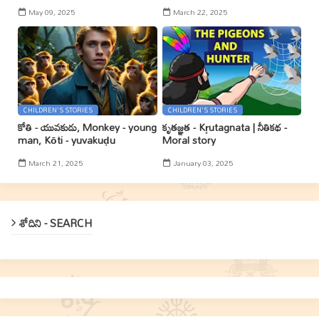
May 09, 2025
March 22, 2025
CHILDREN'S STORIES
CHILDREN'S STORIES
కోతి - యువకుడు, Monkey - young
కృతజ్ఞత - Kr̥utagnata | నీతికథ -
man, Kōti - yuvakuḍu
Moral story
March 21, 2025
January 03, 2025
శోదిని - SEARCH