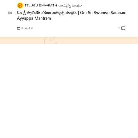
TELUGU BHAARATH
అయ్యప్ప మంత్రం
ఓం శ్రీ స్వామియే శరణం అయ్యప్ప మంత్రం | Om Sri Swamye Saranam
Ayyappa Mantram
8:57 AM
0