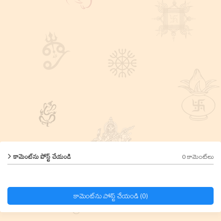
0 కామెంట్‌లు
కామెంట్‌ను పోస్ట్ చేయండి
కామెంట్‌ను పోస్ట్ చేయండి (0)