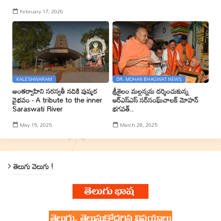
February 17, 2026
KALESHWARAM
DR. MOHAN BHAGWAT NEWS
అంతర్వాహిని సరస్వతీ నదికి పుష్కర
శ్రీశైలం మల్లన్నను దర్శించుకున్న
వైభవం - A tribute to the inner
ఆర్ఎస్ఎస్ సర్‌సంఘ్‌చాలక్ మోహన్
Saraswati River
భగవత్..
May 15, 2025
March 28, 2025
తెలుగు వెలుగు !