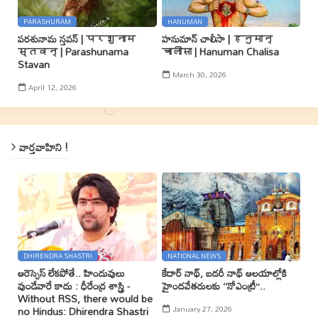
PARASHURAM
HANUMAN
పరశునామ స్తవన్ | परशुनाम
హనుమాన్ చాలీసా | हनुमान्
स्तवन् | Parashunama
चालीसा | Hanuman Chalisa
Stavan
March 30, 2026
April 12, 2026
వార్తవాహిని !
DHIRENDRA SHASTRI
NATIONAL NEWS
ఆరెస్సెస్ లేకపోతే.. హిందువులు
కేదార్ నాథ్, బదరీ నాథ్ ఆలయాల్లోకి
వుండేవారే కాదు : ధీరేంద్ర శాస్త్రి -
హైందవేతరులకు ‘‘నోఎంట్రీ’’..
Without RSS, there would be
January 27, 2026
no Hindus: Dhirendra Shastri