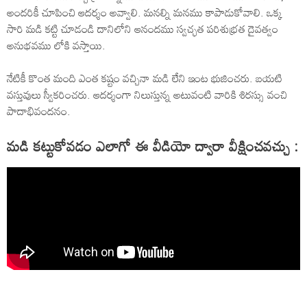
అందరికీ చూపించి ఆదర్శం అవ్వాలి. మనల్ని మనము కాపాడుకోవాలి. ఒక్క
సారి మడి కట్టి చూడండి దానిలోని ఆనందము స్వచ్ఛత పరిశుభ్రత దైవత్వం
అనుభవము లోకి వస్తాయి.
నేటికీ కొంత మంది ఎంత కష్టం వచ్చినా మడి లేని ఇంట భుజించరు. బయటి
వస్తువులు స్వీకరించరు. ఆదర్శంగా నిలుస్తున్న అటువంటి వారికి శిరస్సు వంచి
పాదాభివందనం.
మడి కట్టుకోవడం ఎలాగో ఈ వీడియో ద్వారా వీక్షించవచ్చు :