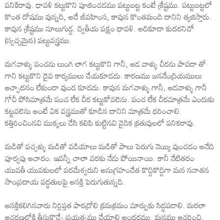
పనికిరావు. ధావళి కట్టుకొని పూజించడము పట్టుబట్ట కంటే శ్రేష్టము. పట్టుబట్టలో
కొంత దోషము వున్నది, అదే జీవహింస, కావున కొంతమంది దానిని త్యజిస్తారు.
కావున శ్రేష్టము నూలుగుడ్డ. ద్వితీయ పక్షం ధావళి. అదికూడా కుదరనిచో
(స్వచ్ఛమైన) పట్టువస్త్రము.
మగవాళ్ళు పంచను లుంగి లాగ కట్టుకొని గానీ, ఆడ వాళ్ళు చీరను పావడా తో
గాని కట్టుకొని దైవ కార్యములు చేయకూడదు. కారణము జననేంద్రియములు
ఆచ్ఛాదనం లేకుండా వుండ కూడదు. కావున మగవాళ్ళు గానీ, ఆడవాళ్ళు గానీ
గోచీ పోసిమాత్రమే పంచ లేక చీర కట్టుకోవలెను. పంచ లేక చీరమాత్రమే ఎందుకు
కట్టవలెను అంటే ఏక వస్త్రముతో కూడిన దానిని మాత్రమే ధరించాలి.
కత్తిరించింనవి ముక్కలు చేసి కలిపి కుట్టినవి వైదిక క్రతువులలో పనికరావు.
మడితో పచ్చళ్ళు మడితో వడియాలు మడితో పాలు పెరుగు నెయ్యి వుంచడం అనేది
పూర్వపు ఆచారం. ఇవన్నీ చాలా వరకు నేడు పోయినాయి. కానీ నేటితరం
యువతీ యువకులలో పరమేశ్వరుని అనుగ్రహంచేత కొద్దికొద్దిగా మన సనాతన
సాంప్రదాయ పద్ధతులపై ఆసక్తి పెరుగుతున్నది.
ఆసక్తికలిగినవారు నిర్లిప్తత పారద్రోలి క్రమక్రమం మార్పుకు సిద్ధపడాలి. మరలా
ఆచరణలోకి తీసుకొచ్చే ప్రయత్నము చేయాలి అందరము. మనము ఆచరించి,