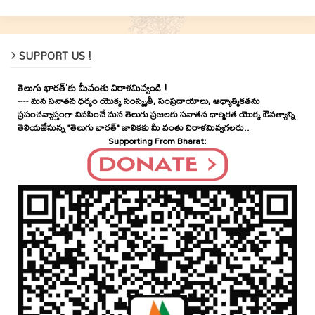
SUPPORT US !
తెలుగు భారత్'కు మీవంతు విరాళమివ్వండి !
----
మన సనాతన ధర్మం యొక్క సంస్కృతీ, సంప్రదాయాలు, ఆధ్యాత్మికతను
ప్రపంచవ్యాప్తంగా నివసించే మన తెలుగు ప్రజలకు సనాతన ధార్మికత యొక్క ఔనత్యాన్ని
తెలియజేసున్న "తెలుగు భారత్" జాలికకు మీ వంతు విరాళమివ్వగలరు..
Supporting From Bharat: