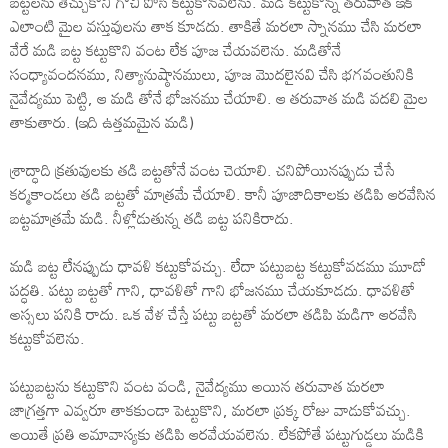
బట్టలను తెచ్చుకొని గోచీ పోసి కట్టుకోనవలెను. మడి కట్టుకొన్న తరువాత ఇక
ఎలాంటి మైల వస్తువులను తాక కూడదు. తాకితే మరలా స్నానము చేసి మరలా
వేరే మడి బట్ట కట్టుకొని వంట లేక పూజ చేయవలెను. మడితోనే
సంధ్యావందనము, నిత్యానుష్ఠానములు, పూజ మొదలైనవి చేసి భగవంతునికి
నైవేద్యము పెట్టి, ఆ మడి తోనే భోజనము చేయాలి. ఆ తరువాత మడి వదలి మైల
తాకుతారు. (ఇది ఉత్తమమైన మడి)
శ్రాద్ధాది క్రతువులకు తడి బట్టతోనే వంట చెయాలి. చనిపోయినప్పుడు చేసే
కర్మకాండలు తడి బట్టతో మాత్రమే చేయాలి. కానీ పూజాదికాలకు తడిపి ఆరవేసిన
బట్టమాత్రమే మడి. నీళ్లోడుతున్న తడి బట్ట పనికిరాదు.
మడి బట్ట లేనప్పుడు ధావళి కట్టుకోవచ్చు. లేదా పట్టుబట్ట కట్టుకోవడము మూడో
పద్ధతి. పట్టు బట్టతో గాని, ధావళితో గాని భోజనము చేయకూడదు. ధావళితో
అస్సలు పనికి రాదు. ఒక వేళ చేస్తే పట్టు బట్టతో మరలా తడిపి మడిగా ఆరవేసి
కట్టుకోవలెను.
పట్టుబట్టను కట్టుకొని వంట వండి, నైవేద్యము అయిన తరువాత మరలా
జాగ్రత్తగా ఎవ్వరూ తాకకుండా పెట్టుకొని, మరలా ప్రక్క రోజు వాడుకోవచ్చు.
అయితే ప్రతి అమావాస్యకు తడిపి ఆరవేయవలెను. లేకపోతే పట్టుగుడ్డలు మడికి