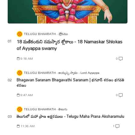
TELUGU BHAARATH
శ్లోకము
18 మణికంఠుని నమస్కార శ్లోకాలు - 18 Namaskar Shlokas
of Ayyappa swamy
9:18 AM
0
TELUGU BHAARATH
అయ్యప్ప స్వామి - Lord Ayyappa
Bhagavan Saranam Bhagavathi Saranam | భగవాన్ శరణం భగవతి
శరణం
9:47 AM
0
TELUGU BHAARATH
తెలుగు
తెలుగులో మహా ప్రాణ అక్షరములు - Telugu Maha Prana Aksharamulu
11:36 AM
1