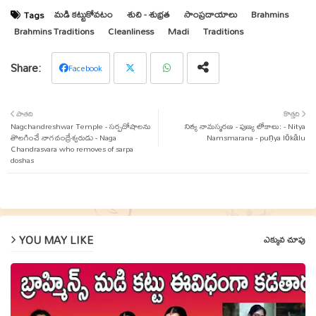
మడి కట్టుకోవటం
శుచి - శుభ్రత
సాంప్రదాయాలు
Brahmins
Tags
Brahmins Traditions
Cleanliness
Madi
Traditions
Facebook
Twit
Wha
పాతది
కొత్తది
Nagchandreshwar Temple - సర్పదోషాలను
ter
tsap
నిత్య నామస్మరణ - పుణ్య లోకాలు: - Nitya
తొలగించే నాగచంద్రేశ్వరుడు - Naga
Namsmarana - puṇya lōkālu
Chandrasvara who removes of sarpa
p
doshas
YOU MAY LIKE
ఎక్కువ చూపు