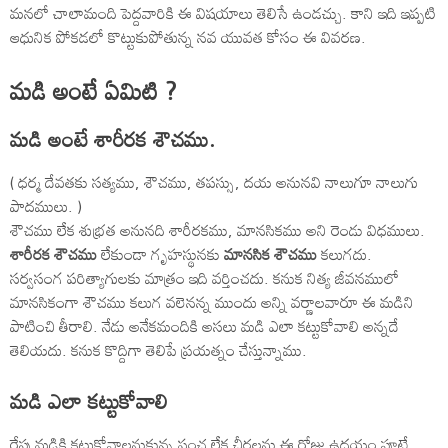
మనలో చాలామంది పెద్దవారికి ఈ విషయాలు తెలిసే ఉండచ్చు. కాని ఇది ఇప్పటి
ఆధునిక పోకడలో కొట్టుకుపోతున్న నవ యువత కోసం ఈ వివరణ.
మడి అంటే ఏమిటి ?
మడి అంటే శారీరక శౌచము.
( ధర్మ దేవతకు సత్యము, శౌచము, తపస్సు, దయ అనునవి నాలుగూ నాలుగు
పాదములు. )
శౌచము లేక శుభ్రత అనునది శారీరకము, మానసికము అని రెండు విధములు.
శారీరక శౌచము
లేకుండా గృహస్థునకు
మానసిక శౌచము
కలుగదు.
సర్వసంగ పరిత్యాగులకు మాత్రం ఇది వర్తించదు. కనుక నిత్య జీవనములో
మానసికంగా శౌచము కలుగ వలెనన్న ముందు అన్ని వర్ణాలవారూ ఈ మడిని
పాటించి తీరాలి. నేడు అనేకమందికి అసలు మడి ఎలా కట్టుకోవాలి అన్నదే
తెలియదు. కనుక కొద్దిగా తెలిపే ప్రయత్నం చేస్తున్నాము.
మడి ఎలా కట్టుకోవాలి
రేపు మడికి కట్టుకోవాలనుకున్న పంచ లేక చీరలను ఈ రోజు ఉదయం పూటే