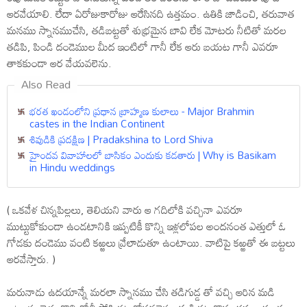
ఆరవేయాలి. లేదా ఏరోజుకారోజు ఆరేసినది ఉత్తమం. ఉతికి జాడించి, తరువాత
మనము స్నానముచేసి, తడిబట్టతో శుభ్రమైన బావి లేక మోటరు నీటితో మరల
తడిపి, పిండి దండెముల మీద ఇంటిలో గానీ లేక ఆరు బయట గానీ ఎవరూ
తాకకుండా ఆర వేయవలెను.
Also Read
భరత ఖండంలోని ప్రధాన బ్రాహ్మణ కులాలు - Major Brahmin
castes in the Indian Continent
శివుడికి ప్రదక్షిణ | Pradakshina to Lord Shiva
హైందవ వివాహాలలో బాసికం ఎందుకు కడతారు | Why is Basikam
in Hindu weddings
( ఒకవేళ చిన్నపిల్లలు, తెలియని వారు ఆ గదిలోకి వచ్చినా ఎవరూ
ముట్టుకోకుండా ఉండటానికి ఇప్పటికీ కొన్ని ఇళ్లలోపల అందనంత ఎత్తులో ఓ
గోడకు దండెము వంటి కఱ్ఱలు వ్రేలాడుతూ ఉంటాయి. వాటిపై కఱ్ఱతో ఈ బట్టలు
ఆరవేస్తారు. )
మరునాడు ఉదయాన్నే మరలా స్నానము చేసి తడిగుడ్డ తో వచ్చి ఆరిన మడి