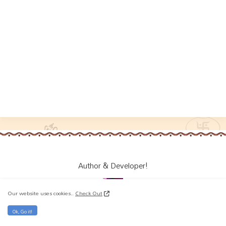
Author & Developer!
Our website uses cookies..
Check Out
OM: I'm Koteshwar, A Web developer | Author | Dharma Analyst |
Ok, Go it!
Nationalist | RSS | 🚩