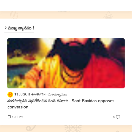
ముఖ్య వ్యాసము !
TELUGU BHAARATH
మతమార్పిడులు
మతమార్పిడిని వ్యతిరేకించిన సంత్‌ రవిదాస్‌ - Sant Ravidas opposes
conversion
6:21 PM
0