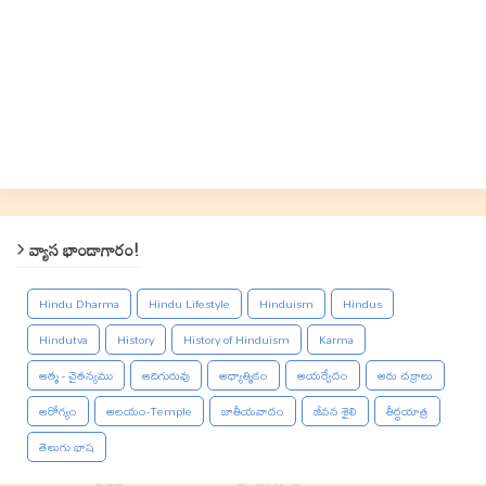
వ్యాస భాండాగారం!
Hindu Dharma
Hindu Lifestyle
Hinduism
Hindus
Hindutva
History
History of Hinduism
Karma
ఆత్మ - చైతన్యము
ఆదిగురువు
ఆధ్యాత్మికం
ఆయర్వేదం
ఆరు చక్రాలు
ఆరోగ్యం
ఆలయం-Temple
జాతీయవాదం
జీవన శైలి
తీర్థయాత్ర
తెలుగు భాష