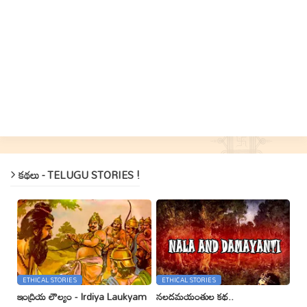
కథలు - TELUGU STORIES !
ETHICAL STORIES
ETHICAL STORIES
ఇంద్రియ లౌల్యం - Irdiya Laukyam
నలదమయంతుల కథ..