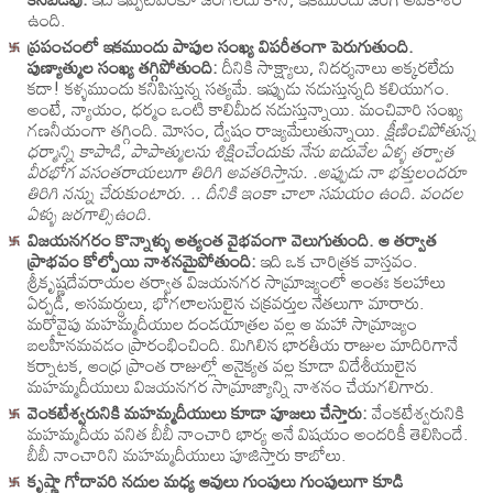
ఉంది.
ప్రపంచంలో ఇకముందు పాపుల సంఖ్య విపరీతంగా పెరుగుతుంది.
పుణ్యాత్ముల సంఖ్య తగ్గిపోతుంది:
దీనికి సాక్ష్యాలు, నిదర్శనాలు అక్కరలేదు
కదా! కళ్ళముందు కనిపిస్తున్న సత్యమే. ఇప్పుడు నడుస్తున్నది కలియుగం.
అంటే, న్యాయం, ధర్మం ఒంటి కాలిమీద నడుస్తున్నాయి. మంచివారి సంఖ్య
గణనీయంగా తగ్గింది. మోసం, ద్వేషం రాజ్యమేలుతున్నాయి.
క్షీణించిపోతున్న
ధర్మాన్ని కాపాడి, పాపాత్ములను శిక్షించేందుకు నేను ఐదువేల ఏళ్ళ తర్వాత
వీరభోగ వసంతరాయలుగా తిరిగి అవతరిస్తాను. .అప్పుడు నా భక్తులందరూ
తిరిగి నన్ను చేరుకుంటారు. .. దీనికి ఇంకా చాలా సమయం ఉంది. వందల
ఏళ్ళు జరగాల్సిఉంది.
విజయనగరం కొన్నాళ్ళు అత్యంత వైభవంగా వెలుగుతుంది. ఆ తర్వాత
ప్రాభవం కోల్పోయి నాశనమైపోతుంది:
ఇది ఒక చారిత్రక వాస్తవం.
శ్రీకృష్ణదేవరాయల తర్వాత విజయనగర సామ్రాజ్యంలో అంతః కలహాలు
ఏర్పడి, అసమర్థులు, భోగలాలసులైన చక్రవర్తుల నేతలుగా మారారు.
మరోవైపు మహమ్మదీయుల దండయాత్రల వల్ల ఆ మహా సామ్రాజ్యం
బలహీనమవడం ప్రారంభించింది. మిగిలిన భారతీయ రాజుల మాదిరిగానే
కర్నాటక, ఆంధ్ర ప్రాంత రాజుల్లో అనైక్యత వల్ల కూడా విదేశీయులైన
మహమ్మదీయులు విజయనగర సామ్రాజ్యాన్ని నాశనం చేయగలిగారు.
వెంకటేశ్వరునికి మహమ్మదీయులు కూడా పూజలు చేస్తారు:
వేంకటేశ్వరునికి
మహమ్మదీయ వనిత బీబీ నాంచారి భార్య అనే విషయం అందరికీ తెలిసిందే.
బీబీ నాంచారిని మహమ్మదీయులు పూజిస్తారు కాబోలు.
కృష్ణా గోదావరి నదుల మధ్య ఆవులు గుంపులు గుంపులుగా కూడి