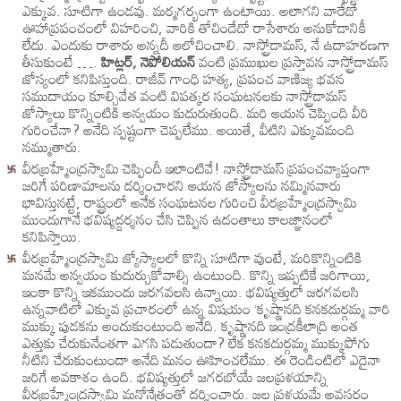
ఎక్కువ. సూటిగా ఉండవు. మర్మగర్భంగా ఉంటాయి. అలాగని వారేదో
ఊహాప్రపంచంలో విహరించి, వారికి తోచిందేదో రాసేశారు అనుకోడానికీ
లేదు. ఎందుకు రాశారు అన్నదీ ఆలోచించాలి. నాస్ట్రోడామస్, నే ఉదాహరణగా
తీసుకుంటే ….
హిట్లర్, నెపోలియన్
వంటి ప్రముఖుల ప్రస్తావన నాస్ట్రోడామస్
జోస్యంలో కనిపిస్తుంది. రాజీవ్ గాంధి హత్య, ప్రపంచ వాణిజ్య భవన
సముదాయం కూల్చివేత వంటి విపత్కర సంఘటనలకు నాస్ట్రోడామస్
జోస్యాలు కొన్నింటికి అన్వయం కుదురుతుంది. మరి ఆయన చెప్పింది వీరి
గురించేనా? అనేది స్పష్టంగా చెప్పలేము. అయితే, వీటిని ఎక్కువమంది
నమ్ముతారు.
వీరబ్రహ్మేంద్రస్వామి చెప్పిందీ ఇలాంటివే! నాస్ట్రోడామస్ ప్రపంచవ్యాప్తంగా
జరిగే పరిణామాలను దర్శించారని ఆయన జోస్యాలను నమ్మినవారు
భావిస్తునట్టే, రాష్ట్రంలో అనేక సంఘటనల గురించి వీరబ్రహ్మేంద్రస్వామి
ముందుగానే భవిష్యద్దర్శనం చేసి చెప్పిన ఉదంతాలు కాలజ్ఞానంలో
కనిపిస్తాయి.
వీరబ్రహ్మేంద్రస్వామి జ్యోస్యాలలో కొన్ని సూటిగా వుంటే, మరికొన్నింటికి
మనమే అన్వయం కుదుర్చుకోవాల్సి ఉంటుంది. కొన్ని ఇప్పటికే జరిగాయి,
ఇంకా కొన్ని ఇకముందు జరగవలసి ఉన్నాయి. భవిష్యత్తులో జరగవలసి
ఉన్నవాటిలో ఎక్కువ ప్రచారంలో ఉన్న విషయం ‘కృష్ణానది కనకదుర్గమ్మ వారి
ముక్కు పుడకను అందుకుంటుంది అనేది. కృష్ణానది ఇంద్రకీలాద్రి అంత
ఎత్తుకు చేరుకునేంతగా ఎగసి పడుతుందా? లేక కనకదుర్గమ్మ ముక్కుపోగు
నీటిని చేరుకుంటుందా అనేది మనం ఊహించలేము. ఈ రెండింటిలో ఎదైనా
జరిగే అవకాశం ఉంది. భవిష్యత్తులో జగరబోయే జలప్రళయాన్ని
వీరబ్రహ్మేంద్రస్వామి మనోనేత్రంతో దర్శించారు. జల ప్రళయమే అవసరం