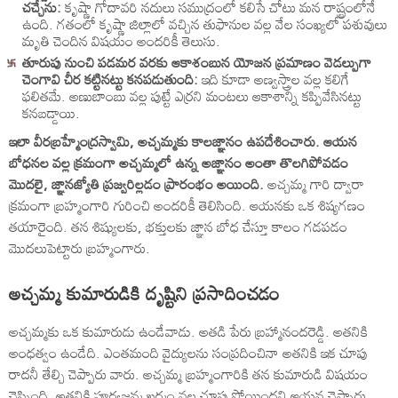
చచ్చేను:
కృష్ణా గోదావరి నదులు సముద్రంలో కలిసే చోటు మన రాష్ట్రంలోనే
ఉంది. గతంలో కృష్ణా జిల్లాలో వచ్చిన తుఫానుల వల్ల వేల సంఖ్యలో పశువులు
మృతి చెందిన విషయం అందరికీ తెలుసు.
తూరుపు నుంచి పడమర వరకు ఆకాశంబున యోజన ప్రమాణం వెడల్పుగా
చెంగావి చీర కట్టినట్టు కనపడుతుంది:
ఇది కూడా అణ్వస్త్రాల వల్ల కలిగే
ఫలితమే. అణుబాంబు వల్ల పుట్టే ఎర్రని మంటలు ఆకాశాన్ని కప్పివేసినట్టు
కనబడ్డాయి.
ఇలా వీరబ్రహ్మేంద్రస్వామి, అచ్చమ్మకు కాలజ్ఞానం ఉపదేశించారు. ఆయన
బోధనల వల్ల క్రమంగా అచ్చమ్మలో ఉన్న అజ్ఞానం అంతా తొలగిపోవడం
మొదలై, జ్ఞానజ్యోతి ప్రజ్వరిల్లడం ప్రారంభం అయింది.
అచ్చమ్మ గారి ద్వారా
క్రమంగా బ్రహ్మంగారి గురించి అందరికీ తెలిసింది. ఆయనకు ఒక శిష్యగణం
తయారైంది. తన శిష్యులకు, భక్తులకు జ్ఞాన బోధ చేస్తూ కాలం గడపడం
మొదలుపెట్టారు బ్రహ్మంగారు.
అచ్చమ్మ కుమారుడికి దృష్టిని ప్రసాదించడం
అచ్చమ్మకు ఒక కుమారుడు ఉండేవాడు. అతడి పేరు బ్రహ్మానందరెడ్డి. అతనికి
అంధత్వం ఉండేది. ఎంతమంది వైద్యులను సంప్రదించినా అతనికి ఇక చూపు
రాదనీ తేల్చి చెప్పారు వారు. అచ్చమ్మ బ్రహ్మంగారికి తన కుమారుడి విషయం
చెప్పింది. అతనికి పూర్వజన్మ ఖర్మం వల్ల చూపు పోయిందని ఆయన చెప్పారు.