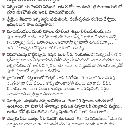
పర్వతానికి ఒక మొసలి వస్తుంది. అది 8 రోజులు ఉండి, భ్రమరాంబ గుడిలో
దూరి మేకపోతు వలె అరిచి మాయమౌతుంది:
శ్రీశైలం శిఖరాన అగ్ని వర్షం పుడుతుంది. నందీశ్వరుడు రంకెలు వేస్తాడు.
ఖనఖనమని కాలు దువ్వుతాడు:
సూర్యమండలం నుంచి మాటల రూపంలో శబ్దం వినబడుతుంది.
ఇది
పురాణాలలో ఉంది. అశరీరవాణి తరచుగా సత్య నిర్ధారణ చేయడం ఎన్నొ
సందర్భాల్లో మనం పురాణాలు, ఇతిహాలాసాల్లో కూడా చదువుకున్నాం.
బహుసా అప్పుడు చెప్పిన అశరీరవాణి ఇదే కావచ్చు.
విషవాయువు కొట్టినప్పుడు శివుని కంట నీరు నిండుతుంది:
మధ్యప్రదేశ్ లోని
భోపాల్లో జరిగిన విషవాయువు లీకేజ్ వల్ల వేలాదిమంది ప్రజలు మరణించగా,
లక్షలాదిమందికి అనేక రుగ్మతలు కలిగాయి. ఆ దుర్ఘటన బాధితులకు ఇప్పటికీ
పూర్తీ స్థాయిలో న్యాయం జరగలేదు.
గ్రామాలలో, పట్టణాలలో నెత్తుటి వాన కురిసేను:
రక్తం మాదిరిగా ఎరుపు
రంగులో వానలు పడటం కొన్ని ప్రాంతాల్లోని ప్రజలు చూశారు. వివిధ
రసాయనాలు, వాతావరణ కాలుష్యం కారణంగా ఎరుపురంగు వర్షం
పడుతోందని శాస్త్రజ్ఞులు నిర్ధారించారు.
సూర్యుడు, చంద్రుడు ఉన్నంతవరకు నా మఠానికి పూజలు జరుగుతూనే
ఉంటాయి. నా మఠానికి ఈశాన్యం వైపు ఒక చిన్నదానికి చిన్నవాడు పుట్టేను..
అతడు ”నేనే భగవంతుడను నన్ను పూజించండి ” అని పలుకుతాడు:
నెల్లూరు సీమ మొత్తం నీట మునిగి ఉంటుంది:
తుఫాను సమయంలో నెల్లూరు
మొత్తం జలమయం అవడం అనేక సంవత్సరాలుగా మనకు తెలుసు కదా.