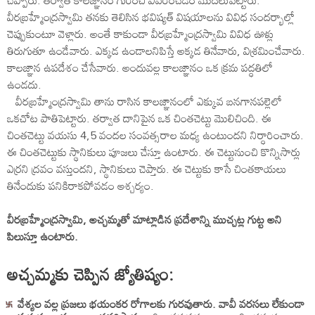
చెప్పారు. తర్వాత కాలజ్ఞానం గురించి వివరించడం మొదలుపెట్టారు.
వీరబ్రహ్మేంద్రస్వామి తనకు తెలిసిన భవిష్యత్ విషయాలను వివిధ సందర్భాల్లో
చెప్పుకుంటూ వెళ్లారు. అంతే కాకుండా వీరబ్రహ్మేంద్రస్వామి వివిధ ఊళ్లు
తిరుగుతూ ఉండేవారు. ఎక్కడ ఉండాలనిపిస్తే అక్కడ తినేవారు, విశ్రమించేవారు.
కాలజ్ఞాన ఉపదేశం చేసేవారు. అందువల్ల కాలజ్ఞానం ఒక క్రమ పద్ధతిలో
ఉండదు.
వీరబ్రహ్మేంద్రస్వామి తాను రాసిన కాలజ్ఞానంలో ఎక్కువ బనగానపల్లెలో
ఒకచోట పాతిపెట్టారు. తర్వాత దానిపైన ఒక చింతచెట్టు మొలిచింది. ఈ
చింతచెట్టు వయసు 4,5 వందల సంవత్సరాల మధ్య ఉంటుందని నిర్ధారించారు.
ఈ చింతచెట్టుకు స్థానికులు పూజలు చేస్తూ ఉంటారు. ఈ చెట్టునుంచి కొన్నిసార్లు
ఎర్రని ద్రవం వస్తుందని, స్థానికులు చెప్తారు. ఈ చెట్టుకు కాసే చింతకాయలు
తినేందుకు పనికిరాకపోవడం ఆశ్చర్యం.
వీరబ్రహ్మేంద్రస్వామి, అచ్చమ్మతో మాట్లాడిన ప్రదేశాన్ని ముచ్చట్ల గుట్ట అని
పిలుస్తూ ఉంటారు.
అచ్చమ్మకు చెప్పిన జ్యోతిష్యం:
వేశ్యల వల్ల ప్రజలు భయంకర రోగాలకు గురవుతారు. వావీ వరసలు లేకుండా