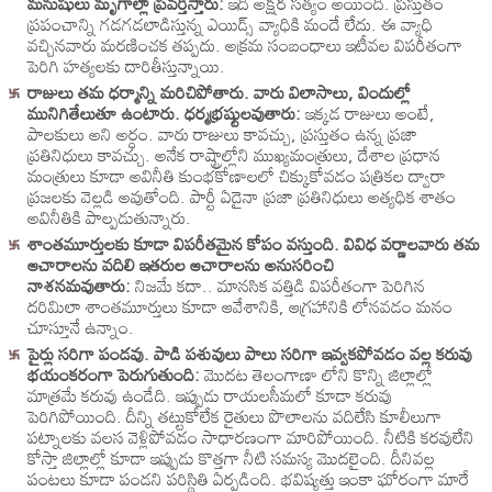
మనుషులు మృగాల్లా ప్రవర్తిస్తారు:
ఇది అక్షర సత్యం అయింది. ప్రస్తుతం
ప్రపంచాన్ని గడగడలాడిస్తున్న ఎయిడ్స్ వ్యాధికి మందే లేదు. ఈ వ్యాధి
వచ్చినవారు మరణించక తప్పదు. అక్రమ సంబంధాలు ఇటీవల విపరీతంగా
పెరిగి హత్యలకు దారితీస్తున్నాయి.
రాజులు తమ ధర్మాన్ని మరిచిపోతారు. వారు విలాసాలు, విందుల్లో
మునిగితేలుతూ ఉంటారు. ధర్మభ్రష్టులవుతారు:
ఇక్కడ రాజులు అంటే,
పాలకులు అని అర్ధం. వారు రాజులు కావచ్చు, ప్రస్తుతం ఉన్న ప్రజా
ప్రతినిధులు కావచ్చు. అనేక రాష్ట్రాల్లోని ముఖ్యమంత్రులు, దేశాల ప్రధాన
మంత్రులు కూడా అవినీతి కుంభకోణాలలో చిక్కుకోవడం పత్రికల ద్వారా
ప్రజలకు వెల్లడి అవుతోంది. పార్టీ ఏదైనా ప్రజా ప్రతినిధులు అత్యధిక శాతం
అవినీతికి పాల్పడుతున్నారు.
శాంతమూర్తులకు కూడా విపరీతమైన కోపం వస్తుంది. వివిధ వర్ణాలవారు తమ
ఆచారాలను వదిలి ఇతరుల ఆచారాలను అనుసరించి
నాశనమవుతారు:
నిజమే కదా.. మానసిక వత్తిడి విపరీతంగా పెరిగిన
దరిమిలా శాంతమూర్తులు కూడా ఆవేశానికి, ఆగ్రహానికి లోనవడం మనం
చూస్తూనే ఉన్నాం.
పైర్లు సరిగా పండవు. పాడి పశువులు పాలు సరిగా ఇవ్వకపోవడం వల్ల కరువు
భయంకరంగా పెరుగుతుంది:
మొదట తెలంగాణా లోని కొన్ని జిల్లాల్లో
మాత్రమే కరువు ఉండేది. ఇప్పుడు రాయలసీమలో కూడా కరువు
పెరిగిపోయింది. దీన్ని తట్టుకోలేక రైతులు పొలాలను వదిలేసి కూలీలుగా
పట్నాలకు వలస వెళ్లిపోవడం సాధారణంగా మారిపోయింది. నీటికి కరవులేని
కోస్తా జిల్లాల్లో కూడా ఇప్పుడు కొత్తగా నీటి సమస్య మొదలైంది. దీనివల్ల
పంటలు కూడా పండని పరిస్థితి ఏర్పడింది. భవిష్యత్తు ఇంకా ఘోరంగా మారే