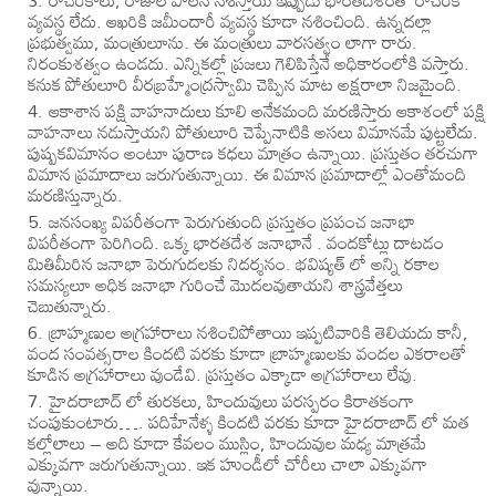
రాచరికాలు, రాజుల పాలన నశిస్తాయి ఇప్పుడు భారతదేశంతో రాచరిక
వ్యవస్థ లేదు. ఆఖరికి జమీందారీ వ్యవస్థ కూడా నశించింది. ఉన్నదల్లా
ప్రభుత్వము, మంత్రులూను. ఈ మంత్రులు వారసత్వం లాగా రారు.
నిరంకుశత్వం ఉండదు. ఎన్నికల్లో ప్రజలు గెలిపిస్తేనే అధికారంలోకి వస్తారు.
కనుక పోతులూరి వీరబ్రహ్మేంద్రస్వామి చెప్పిన మాట అక్షరాలా నిజమైంది.
ఆకాశాన పక్షి వాహనాదులు కూలి అనేకమంది మరణిస్తారు ఆకాశంలో పక్షి
వాహనాలు నడుస్తాయని పోతులూరి చెప్పేనాటికి అసలు విమానమే పుట్టలేదు.
పుష్పకవిమానం అంటూ పురాణ కధలు మాత్రం ఉన్నాయి. ప్రస్తుతం తరచుగా
విమాన ప్రమాదాలు జరుగుతున్నాయి. ఈ విమాన ప్రమాదాల్లో ఎంతోమంది
మరణిస్తున్నారు.
జనసంఖ్య విపరీతంగా పెరుగుతుంది ప్రస్తుతం ప్రపంచ జనాభా
విపరీతంగా పెరిగింది. ఒక్క భారతదేశ జనాభానే . వందకోట్లు దాటడం
మితిమీరిన జనాభా పెరుగుదలకు నిదర్శనం. భవిష్యత్ లో అన్ని రకాల
సమస్యలూ అధిక జనాభా గురించే మొదలవుతాయని శాస్త్రవేత్తలు
చెబుతున్నారు.
బ్రాహ్మణుల అగ్రహారాలు నశించిపోతాయి ఇప్పటివారికి తెలియదు కానీ,
వంద సంవత్సరాల కిందటి వరకు కూడా బ్రాహ్మణులకు వందల ఎకరాలతో
కూడిన అగ్రహారాలు వుండేవి. ప్రస్తుతం ఎక్కాడా అగ్రహారాలు లేవు.
హైదరాబాద్ లో తురకలు, హిందువులు పరస్పరం కిరాతకంగా
చంపుకుంటారు…. పదిహేనేళ్ళ కిందటి వరకు కూడా హైదరాబాద్ లో మత
కల్లోలాలు – అది కూడా కేవలం ముస్లిం, హిందువుల మధ్య మాత్రమే
ఎక్కువగా జరుగుతున్నాయి. ఇక హుండీలో చోరీలు చాలా ఎక్కువగా
వున్నాయి.