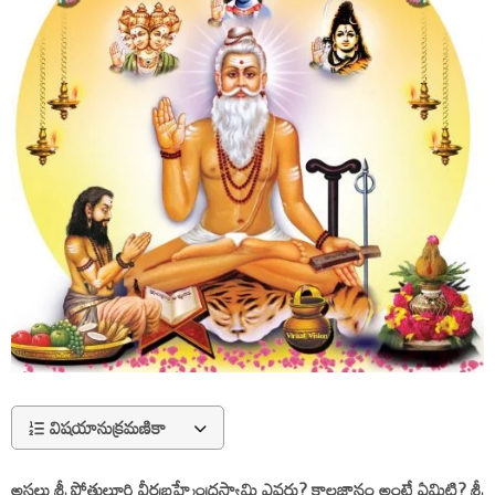
విషయానుక్రమణికా
అసలు శ్రీ పోతులూరి వీరబ్రహ్మేంద్రస్వామి ఎవరు? కాలజ్ఞానం అంటే ఏమిటి? శ్రీ