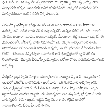
భయపడింది. తపస్సు చేస్తున్న మాదిరిగా కాలజ్ఞానాన్ని రాస్తున్న బ్రహ్మంగారి
ఏకాగ్రతను భగ్నం చేసేందుకు ఆవిడ భయపడింది. అప్పటికి ఆయనతో ఏమీ
మాట్లాడకుండా ఇంటికి తిరిగి వెళ్ళిపోయింది.
వీరబ్రహ్మేంద్రస్వామి గోవులను తోలుకుని తిరిగి రాగానే ఆయన పాదాలకు
నమస్కరించి, తెలీక తాను చేసిన తప్పులన్నిటినీ మన్నించమని కోరింది. ”
నాకు
దూషణ అయినా, భూషణ అయినా ఒక్కటే. నీవయినా, తల్లి అయినా ఒక్కటే. ఈ
ప్రపంచంలోని జీవులన్నీ నాకు సమానమే
” అని చెప్పిన బ్రహ్మంగారిని తనకు
జ్ఞానోపదేశం కలిగించమని కోరింది అచ్చమ్మ. ఆ పని ప్రస్తుతం చేసేందుకు వీలు
లేదని, సమయం వచ్చినప్పుడు యాగంటి అనే పుణ్యక్షేత్రంలో జ్ఞానోపదేశం
చేయగలనని, చెప్పారు వీరబ్రహ్మేంద్రస్వామి. ఆరోజు కోసం ఎదురుచూడసాగింది
అచ్చమ్మ.
వీరబ్రహ్మేంద్రస్వామి మాత్రం యధాప్రకారం కాలజ్ఞానాన్ని రాసి, అచ్చంమగారి
ఇంటిలో ఒకచోట పాతిపెడుతూ ఉండేవారు. ఒక శుభదినాన అచ్చమ్మగారిని
ఈశ్వర క్షేత్రమైన యాగంటి’కి తీసుకుని వెళ్లారు వీరబ్రహ్మేంద్రస్వామి. అక్కడ
జ్ఞానోపదేశం మొదలుపెట్టారు. ఈ సందర్భంగా అచ్చమ్మ ఎన్నో ప్రశ్నలు వేశారు.
వాటన్నిటికీ సామాన్యులకు అర్ధమయ్యే విధంగా సరళమైన భాషలో
జవాబులిచ్చారు వీరబ్రహ్మేంద్రస్వామి.