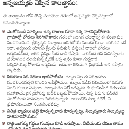
అన్నజయ్యకు చెప్పిన కాలజ్ఞానం:
ఈ కాలజ్ఞానం లోని కొన్ని సంగతులు గతంలో అచ్చమ్మకు చెప్పినట్టుగానే
కనబడుతున్నాయి.
ఎంతోమందీ మార్బలం ఉన్న రాజులు కూడా సర్వ నాశనమైపోతారు.
గ్రామాల్లో చోరులు పెరిగిపోతారు:
గతంలో జరిగిన యుద్ధాల్లో ఈ పరిణామం
సంభవించింది. శ్రీకృష్ణుని నిర్యాణం జరగబోయే ముందు కూడా జరిగినది ఇదే
కదా. అర్జునుడు యాదవ స్త్రీలను తీసుకుని వస్తుంటే దారిలో చోరులు
అర్జునుడిమీద, అతని సైన్యం మీద దాడి చేస్తారు. వారిమీద తన మహాస్త్రాలను
ప్రయోగించ దలచుకున్నప్పటికీ ఒక్క అస్త్రం కూడా గుర్తురాక
నిస్సహాయుడైపోతాడు అర్జునుడు. అదంతా కలియుగ ప్రభావమే అని చెప్తాడు
వ్యాసుడు.
పిడుగులు పడి నదులు ఇంకిపోయేను:
ఉల్కల వల్ల ఈ పరిణామం
సంభవించవచ్చని కొందరి అభిప్రాయం. ఉల్కలు పడిన సమయంలో పిడుగు
వంటి శబ్దాలు వస్తాయి. ఉల్కాపాతం వల్లే ఒకప్పుడు ఈ భూమిమీద తిరుగాడిన
మహాకాయులైన డైనోసర్లు తుడిచిపెట్టుకుపోయాయి. చిన్న పిడుగు పడితేనే
ఎంతోమంది మనుషులు మరణిస్తున్నారు. అలాంటిది ఉల్క పడితే, ఏ
ప్రమాదమయినా సంభవించవచ్చు.
విచిత్ర వ్యాధులు పుట్టి కూర్చున్నవారు కూర్చున్నట్టు, నిల్చున్నవారు నిల్చున్నట్టు
హతమారిపోయేరు:
రాత్రింబగళ్ళు గద్దలు గుంపులు కూడి అరుస్తాయి. నీటియండు చేపలు తాము
చచ్చేమని తలచి బయటకు వస్తాయి: