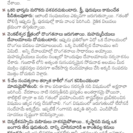
చేశాయి.
ఒకరి భార్యను మరొకరు వశపరచుకుంటారు. స్త్రీ, పురుషులు కామంచేత
పీడితులవుతారు:
ఇలాంటి సంఘటనలు ఎక్కువగా జరుగుతున్నాయి. గతంతో
పోలిస్తే ఇప్పుడు స్త్రీ, పురుషుల్లో కామ వాంఛ పెరిగింది. నైతిక విలువలు
క్రమంగా తగ్గుతున్నాయి.
వెంకటేశ్వర క్షేత్రంలో దొంగతనాలు జరుగుతాయి. మహమ్మదీయులు
దేవాలయాలను దోచుకుంటారు:
ఇప్పుడు ప్రతిరోజూ ఏదో ఒక దేవాలయంలో
దొంగలు పడటం మామూలయింది. ఒక్క వెంకటేశ్వర దేవాలయం అని
ఏమిటి.. అన్ని దేవాలయాల్లో దొంగతనాలు సాధారణం అయ్యాయి.
మహమ్మదీయులు వందల సంఖ్యలో హిందువుల దేవాలయాలను సర్వనాశనం
చేశారు. గుజరాత్ లోని అత్యంత సుసంపన్నమైన సోమనాథ ఆలయం మీద
ముస్లిం చక్రవర్తుల వరుసగా అనేకసార్లు దండయాత్రలు చేసి అక్కడి సంపదను
మొత్తం దోచుకుని వెళ్లారు.
5 వేల సంవత్సరాల తర్వాత కాశీలో గంగ కనిపించకుండా
మాయమైపోతుంది:
ఈ కాల పరిణామం సరస్వతీ నది విషయంలో అక్షరాలా
జరిగింది. వేదకాలం నాటి సరస్వతీనది ప్రస్తుతం అంతర్ధానమై పోయినా,
శాటిలైట్ ద్వారా ఆ నది గతంలో ప్రవహించిందని శాస్త్రవేత్తలు ధ్రువీకరించిన
విషయం ఇక్కడ గుర్తు చేసుకోవాలి. గంగ విషయంలో జరుగుతుందో లేదోననే
సందేహమే అక్కర్లేదు. ఇప్పటికే గంగానది ఉధృతి తగ్గింది. ఎండిపోయే
సూచనలు స్పష్టంగా కనిపిస్తున్నాయి.
చెన్నకేశవస్వామి మహిమలు నాశనమైపోతాయి.. కృష్ణానది మధ్య ఒక
బంగారు తేరు పుడుతుంది. దాన్ని చూసినవారికి ఆ కాంతివల్ల కనులు
కనబడవు:
ఇది ఇప్పటివరకూ జరగలేదు కానీ, ఇకముందు జరిగే అవకాశం