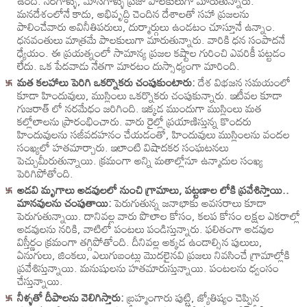
ఉంది. నేరగాళ్ళు, మోసగాళ్ళు ప్రజా పాలకులుగా మారుతున్నారు.
మనదేశంలోనే కాదు, అభివృద్ధి చెందిన దేశాలతో సహా ప్రజలను
పాలించేవారు అవినీతిపరులు, దుర్మార్గులు ఉండటం చూస్తూనే ఉన్నాం.
ధనవంతులు మాత్రమే పాలకులుగా మారుతున్నారు. వారికి ధన సంపాదనే
ధ్యేయం. ఈ ప్రయత్నంలో సామాన్య ప్రజల కష్టాల గురించి ఎవరికీ పట్టడం
లేదు. ఒక పేదవాడు నేతగా మారటం దుస్సాధ్యంగా మారింది.
మత కలహాలు పెరిగి ఒకర్నొకరు చంపుకుంటారు:
దేశ విభజన సమయంలో
కూడా హిందువులు, ముస్లింలు ఒకర్నొకరు చంపుకున్నారు. ఇటీవల కూడా
గుజరాత్ లో నరమేధం జరిగింది. ఇక్కడ ముందుగా ముస్లింలు మత
కల్లోలాలను ప్రారంభించారు. వారు రైల్లో ప్రయాణిస్తున్న కొందరు
హిందువులను సజీవదహనం చేయడంతో, హిందువులు ముస్లింలను వందల
సంఖ్యలో హతమార్చారు. ఇలాంటి విషాదకర సంఘటనలు
పెచ్చుమీరుతున్నాయి. క్రమంగా అన్ని మతాల్లోనూ ఉన్మాదుల సంఖ్య
పెరిగిపోతోంది.
అడవి మృగాలు అడవులలో నుంచి గ్రామాలు, పట్టణాల లోకి ప్రవేశిస్తాయి..
మానవులను చంపుతాయి:
పెరుగుతున్న జనాభాకు అవసరాలు కూడా
పెరుగుతున్నాయి. దానివల్ల వారు పొలాల కోసం, కలప కోసం లక్షల ఎకరాల్లో
అడవులను నరికి, వాటిలో పంటలు పండిస్తున్నారు. ఫలితంగా అడవుల
విస్తీర్ణం క్రమంగా తగ్గిపోతోంది. దీనివల్ల అక్కడ ఉండాల్సిన పులులు,
ఏనుగులు, జింకలు, ఎలుగుబంట్లు మొదలైనవి ప్రజలు నివసించే గ్రామాల్లోకి
ప్రవేశిస్తున్నాయి. మనుషులను హతమారుస్తున్నాయి. పంటలను ధ్వంసం
చేస్తున్నాయి.
నీళ్ళతో దీపాలను వెలిగిస్తారు:
బ్రహ్మంగారు పుట్టి, జ్యోతిష్యం చెప్పిన