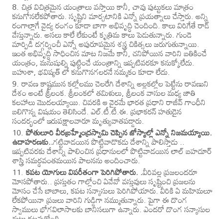
చిత్ర విచిత్రమైన యంత్రాలు వస్తాయి కానీ, చావు పుట్టుకలు మాత్రం
కనుగోనలేకపోతారు. సృష్టిని మార్చటానికి ఎన్నో ప్రయత్నాలు చేస్తారు. అన్ని
రంగాల్లాగే వైద్య రంగం కూడా బాగా అభివృద్ధి చెందింది. కాలు విరిగేతే రాడ్
వేస్తున్నారు. అసలు కాలే లేకుంటే కృత్రిమ కాలు పెడుతున్నారు. గుండె
మార్పిడి దగ్గర్నించీ ఎన్నో అపురూపమైన శస్త్ర చికిత్సలు జరుగుతున్నాయి.
ఇంత అభివృద్ధి సాధించిన మాట నిజమే కానీ, చనిపోయిన వారిని బతికించే
యంత్రం, మనుషుల్ని పుట్టించే యంత్రాన్ని ఇప్పటివరకూ కనుక్కోలేదు.
బహుశా, భవిష్యత్ లో కనుగొనగలరనే నమ్మకం కూడా లేదు.
రావణ కాష్టమున కల్లోలము చెలరేగి దేశాన్ని అల్లకల్లోల పెట్టేను రావణుని
దేశం అంటే శ్రీలంక. శ్రీలంకలో తమిళులు, శ్రీలంక వాసుల మధ్య జాతి
కలహాలు మొదలయ్యాయి. చివరకి ఆ వైరమే భారత ప్రధాని రాజీవ్ గాంధీని
బలిగొన్న విషయం తెలిసిందే. ఎల్.టీ.టీ.ఈ. ప్రభాకరన్ హతుడైన
సందర్భంలో ఇరుపక్షాలవారూ మృత్యువాతపడ్డారు.
పోతులూరి వీరబ్రహ్మేంద్రస్వామి చెప్పిన జోస్యాల్లో ఎన్నో నిజమయ్యాయి.
ఉదాహరణకు..
గట్టివాడయిన పొట్టివాడొకడు దేశాన్ని పాలిస్తాడు ..
ఇప్పటివరకు దేశాన్ని పాలించిన ప్రధానులలో పొట్టివాడయిన లాల్ బహదూర్
శాస్త్రి సమర్థవంతమయిన పాలనను అందించారు.
కపట యోగులు విపరీతంగా పెరిగిపోతారు. .
వీరివల్ల ప్రజలందరూ
మోసపోతారు.. ప్రస్తుతం గాల్లోంచి ఏవేవో వస్తువులు సృష్టించి ప్రజలను
మోసం చేసే బాబాలు, కపట సన్యాసులు పెరిగిపోయారు. వీరికి ఏ మహిమలూ
లేకపోయినా ప్రజలు వారిని గుడ్డిగా నమ్ముతున్నారు. పైగా ఈ దొంగ
స్వాములు భోగవిలాసాలకు బానిసలుగా ఉన్నారు. ఎందరో దొంగ సన్యాసుల
గుట్టు రట్టవుతోంది.