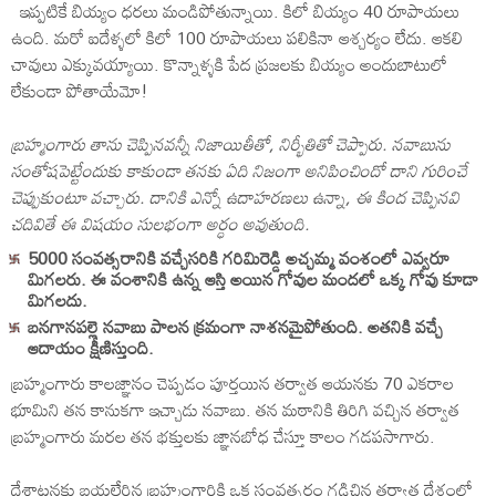
ఇప్పటికే బియ్యం ధరలు మండిపోతున్నాయి. కిలో బియ్యం 40 రూపాయలు
ఉంది. మరో ఐదేళ్ళలో కిలో 100 రూపాయలు పలికినా ఆశ్చర్యం లేదు. ఆకలి
చావులు ఎక్కువయ్యాయి. కొన్నాళ్ళకి పేద ప్రజలకు బియ్యం అందుబాటులో
లేకుండా పోతాయేమో!
బ్రహ్మంగారు తాను చెప్పినవన్నీ నిజాయితీతో, నిర్భీతితో చెప్పారు. నవాబును
సంతోషపెట్టేందుకు కాకుండా తనకు ఏది నిజంగా అనిపించిందో దాని గురించే
చెప్పుకుంటూ వచ్చారు. దానికి ఎన్నో ఉదాహరణలు ఉన్నా, ఈ కింద చెప్పినవి
చదివితే ఈ విషయం సులభంగా అర్ధం అవుతుంది.
5000 సంవత్సరానికి వచ్చేసరికి గరిమిరెడ్డి అచ్చమ్మ వంశంలో ఎవ్వరూ
మిగలరు. ఈ వంశానికి ఉన్న ఆస్తి అయిన గోవుల మందలో ఒక్క గోవు కూడా
మిగలదు.
బనగానపల్లె నవాబు పాలన క్రమంగా నాశనమైపోతుంది. అతనికి వచ్చే
ఆదాయం క్షీణిస్తుంది.
బ్రహ్మంగారు కాలజ్ఞానం చెప్పడం పూర్తయిన తర్వాత ఆయనకు 70 ఎకరాల
భూమిని తన కానుకగా ఇచ్చాడు నవాబు. తన మఠానికి తిరిగి వచ్చిన తర్వాత
బ్రహ్మంగారు మరల తన భక్తులకు జ్ఞానబోధ చేస్తూ కాలం గడపసాగారు.
దేశాటనకు బయల్దేరిన బ్రహ్మంగారికి ఒక సంవత్సరం గడిచిన తర్వాత దేశంలో