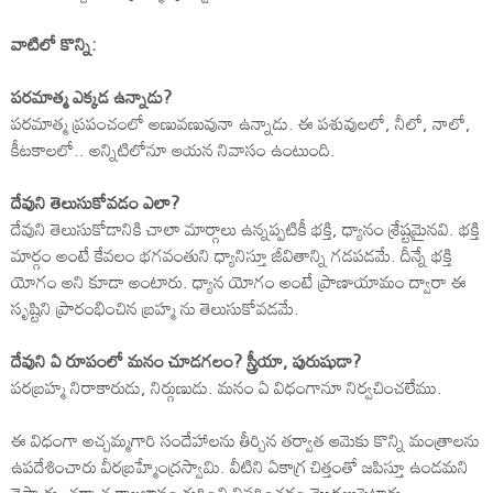
వాటిలో కొన్ని:
పరమాత్మ ఎక్కడ ఉన్నాడు?
పరమాత్మ ప్రపంచంలో అణువణువునా ఉన్నాడు. ఈ పశువులలో, నీలో, నాలో,
కీటకాలలో.. అన్నిటిలోనూ ఆయన నివాసం ఉంటుంది.
దేవుని తెలుసుకోవడం ఎలా?
దేవుని తెలుసుకోడానికి చాలా మార్గాలు ఉన్నప్పటికీ భక్తి, ధ్యానం శ్రేష్టమైనవి. భక్తి
మార్గం అంటే కేవలం భగవంతుని ధ్యానిస్తూ జీవితాన్ని గడపడమే. దీన్నే భక్తి
యోగం అని కూడా అంటారు. ధ్యాన యోగం అంటే ప్రాణాయామం ద్వారా ఈ
సృష్టిని ప్రారంభించిన బ్రహ్మ ను తెలుసుకోవడమే.
దేవుని ఏ రూపంలో మనం చూడగలం? స్త్రీయా, పురుషుడా?
పరబ్రహ్మ నిరాకారుడు, నిర్గుణుడు. మనం ఏ విధంగానూ నిర్వచించలేము.
ఈ విధంగా అచ్చమ్మగారి సందేహాలను తీర్చిన తర్వాత ఆమెకు కొన్ని మంత్రాలను
ఉపదేశించారు వీరబ్రహ్మేంద్రస్వామి. వీటిని ఏకాగ్ర చిత్తంతో జపిస్తూ ఉండమని