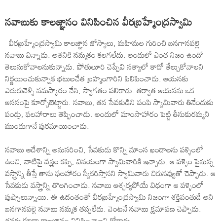
నవాబుకు కాలజ్ఞానం వినిపించిన వీరబ్రహ్మేంద్రస్వామి
వీరబ్రహ్మేంద్రస్వామి కాలజ్ఞాన జోస్యాలు, మహిమల గురించి బనగానపల్లె
నవాబు విన్నాడు. అతనికి నమ్మకం కలగలేదు. అందులో ఎంత నిజం ఉందో
తెలుసుకోవాలనుకున్నాడు. పోతులూరి చెప్పేవి సత్యాలో కాదో తేల్చుకోవాలని
నిర్ణయించుకున్నాక భటులచేత బ్రహ్మంగారిని పిలిపించాడు. ఆయనకు
ఎదురువెళ్ళి నమస్కారం చేసి, స్వాగతం పలికాడు. తర్వాత ఆయనను ఒక
ఆసనంపై కూర్చోబెట్టారు. నవాబు, తన సేవకుడిని పంపి స్వామివారు తినేందుకు
పండ్లు, ఫలహారాలు తెప్పించాడు. అందులో మాంసాహారం పెట్టి తీసుకురమ్మని
ముందుగానే పురమాయించాడు.
నవాబు ఆదేశాన్ని అనుసరించి, సేవకుడు కొన్ని మాంస ఖండాలను పళ్ళెంలో
ఉంచి, వాటిపై వస్త్రం కప్పి, వినయంగా స్వామివారికి ఇచ్చాడు. ఆ పళ్ళెం పైనున్న
వస్త్రాన్ని తీస్తే తాను ఫలహారం స్వీకరిస్తానని స్వామివారు చిరునవ్వుతో చెప్పాడు. ఆ
సేవకుడు వస్త్రాన్ని తొలగించాడు. నవాబు ఆశ్చర్యపోయే విధంగా ఆ పళ్ళెంలో
పుష్పాలున్నాయి. ఈ ఉదంతంతో వీరబ్రహ్మేంద్రస్వామి నిజంగా శక్తివంతుడే అని
బనగానపల్లె నవాబు నమ్మక తప్పలేదు. వెంటనే నవాబు క్షమాపణ చెప్పాడు.
తనకు కూడా కాలజ్ఞానం వినిపించాలని కోరాడు.