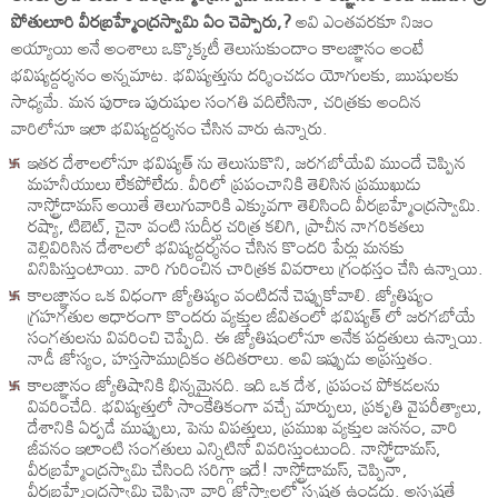
పోతులూరి వీరబ్రహ్మేంద్రస్వామి ఏం చెప్పారు,?
అవి ఎంతవరకూ నిజం
అయ్యాయి అనే అంశాలు ఒక్కొక్కటీ తెలుసుకుందాం కాలజ్ఞానం అంటే
భవిష్యద్దర్శనం అన్నమాట. భవిష్యత్తును దర్శించడం యోగులకు, ఋషులకు
సాధ్యమే. మన పురాణ పురుషుల సంగతి వదిలేసినా, చరిత్రకు అందిన
వారిలోనూ ఇలా భవిష్యద్దర్శనం చేసిన వారు ఉన్నారు.
ఇతర దేశాలలోనూ భవిష్యత్ ను తెలుసుకొని, జరగబోయేవి ముందే చెప్పిన
మహనీయులు లేకపోలేదు. వీరిలో ప్రపంచానికి తెలిసిన ప్రముఖుడు
నాస్ట్రోడామస్ అయితే తెలుగువారికి ఎక్కువగా తెలిసింది వీరబ్రహ్మేంద్రస్వామి.
రష్యా, టిబెట్, చైనా వంటి సుదీర్ఘ చరిత్ర కలిగి, ప్రాచీన నాగరికతలు
వెల్లివిరిసిన దేశాలలో భవిష్యద్దర్శనం చేసిన కొందరి పేర్లు మనకు
వినిపిస్తుంటాయి. వారి గురించిన చారిత్రక వివరాలు గ్రంథస్తం చేసి ఉన్నాయి.
కాలజ్ఞానం ఒక విధంగా జ్యోతిష్యం వంటిదనే చెప్పుకోవాలి. జ్యోతిష్యం
గ్రహగతుల ఆధారంగా కొందరు వ్యక్తుల జీవితంలో భవిష్యత్ లో జరగబోయే
సంగతులను వివరించి చెప్పేది. ఈ జ్యోతిషంలోనూ అనేక పద్దతులు ఉన్నాయి.
నాడీ జోస్యం, హస్తసాముద్రికం తదితరాలు. అవి ఇప్పుడు అప్రస్తుతం.
కాలజ్ఞానం జ్యోతిషానికి భిన్నమైనది. ఇది ఒక దేశ, ప్రపంచ పోకడలను
వివరించేది. భవిష్యత్తులో సాంకేతికంగా వచ్చే మార్పులు, ప్రకృతి వైపరీత్యాలు,
దేశానికి ఏర్పడే ముప్పులు, పెను విపత్తులు, ప్రముఖ వ్యక్తుల జననం, వారి
జీవనం ఇలాంటి సంగతులు ఎన్నిటినో వివరిస్తుంటుంది. నాస్ట్రోడామస్,
వీరబ్రహ్మేంద్రస్వామి చేసింది సరిగ్గా ఇదే! నాస్ట్రోడామస్, చెప్పినా,
వీరబ్రహ్మేంద్రస్వామి చెప్పినా వారి జోస్యాలలో స్పష్టత ఉండదు. అస్పష్టతే