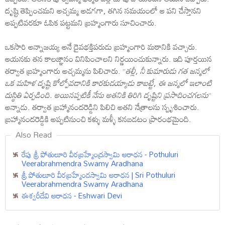
దృష్టి తెప్పించమని అచ్చమ్మ అడగగా, తగిన సమయంలో ఆ పని చేస్తానని
అప్పటివరకూ ఓపిక పట్టమని బ్రహ్మంగారు సూచించారు.
ఒకసారి అన్నాజయ్య అనే దైవభక్తిపరుడు బ్రహ్మంగారి మఠానికి వచ్చారు.
ఆయనకు తన కాలజ్ఞానం వినిపించాలని నిర్ణయించుకున్నారు. ఇది పూర్తయిన
తర్వాత బ్రహ్మంగారు అచ్చమ్మను పిలిచారు. ”
తల్లీ, నీ కుమారుడు గత జన్మలో
ఒక మహిళ దృష్టి కోల్పోవడానికి కారకుడయ్యాడు కాబట్టే, ఈ జన్మలో ఇలాంటి
దుస్థితి ఏర్పడింది. అయినప్పటికీ నేను అతనికి తిరిగి దృష్టిని ప్రసాదించగలను
”
అన్నాడు. తర్వాత బ్రహ్మానందరెడ్డిని పిలిచి అతని నేత్రాలను స్పృశించారు.
బ్రహ్మానందరెడ్డికి అప్పటినుంచి కళ్ళు మళ్ళీ కనబడటం ప్రారంభమైంది.
Also Read
రేపు శ్రీ పోతులూరి వీరబ్రహ్మేంద్రస్వామి ఆరాధన - Pothuluri
Veerabrahmendra Swamy Aradhana
శ్రీ పోతులూరి వీరబ్రహ్మేందస్వామి ఆరాధన | Sri Pothuluri
Veerabrahmendra Swamy Aradhana
ఈశ్వరీదేవి ఆరాధన - Eshwari Devi