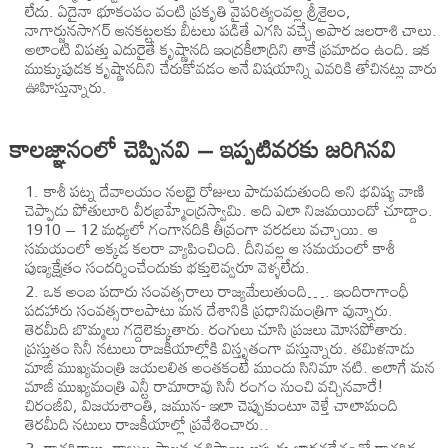
లేదు. ఏదైనా భూకంపం వంటి ప్రకృతి వైపరిత్యంవల్ల శ్రీశైలం,
నాగార్జునసాగర్ ఆనకట్టలకు బీటలు పడితే ఎగసి వచ్చే అపార జలరాశి చాలు.
అలాంటి విపత్తు ఎదురైతే కృష్ణానది ఇంద్రకీలాద్రిని తాకే ప్రమాదం ఉంది. ఇక
ముక్కుపుడక కృష్ణానదిని చేరుకోవడం అనే విషయాన్ని ఎవరికి తోచినట్లు వారు
ఊహిస్తున్నారు.
కాలజ్ఞానంలో చెప్పినవి – ఇప్పటివరకు జరిగినవి
కాశీ పట్న దేవాలయం నలభై రోజులు పాడుపడుతుంది అని భవిష్య వాణి
చెప్పాడు పోతులూరి వీరబ్రహ్మేంద్రస్వామి. అది ఎలా నిజమయిందో చూద్దాం.
1910 – 12 మధ్యలో గంగానదికి తీవ్రంగా వరదలు వచ్చాయి. ఆ
సమయంలో అక్కడ కలరా వ్యాపించింది. దీనివల్ల ఆ సమయంలో కాశీ
పుణ్యక్షేత్రం సందర్శించేందుకు భక్తులెవ్వరూ వెళ్ళలేదు.
ఒక అంబ పదారు సంవత్సరాలు రాజ్యమేలుతుంది…. ఇందిరాగాంధీ
పదహారు సంవత్సరాలపాటు మన దేశానికి ప్రధానిమంత్రిగా వున్నారు.
తెరమీది బొమ్మలు గద్దెలెక్కుతారు. రంగులు చూసి ప్రజలు మోసపోతారు.
ప్రస్తుతం సినీ నటులు రాజకీయాల్లోకి విస్తృతంగా వస్తున్నారు. తమిళనాడు
మాజీ ముఖ్యమంత్రి జయలలిత అంతకంటే ముందు సినిమా నటి. అలాగే మన
మాజీ ముఖ్యమంత్రి ఎన్టీ రామారావు సినీ రంగం నుంచి వచ్చినవారే!
చిరంజీవి, విజయశాంతి, జమున- ఇలా చెప్పుకుంటూ వెళ్తే చాలామంది
తెరమీది నటులు రాజకీయాల్లో ప్రవేశించారు..