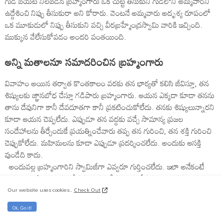
గుడి బయట నిలబడిన బ్రహ్మంగారు ఒక చుట్ట తీసుకుని గుడిలోని అమ్మవారిని
ఉద్దేశించి నిప్పు తీసుకురా అని కోరారు. వెంటనే అమ్మవారు అదృశ్య రూపంలో
ఒక మూకుడులో నిప్పు తీసుకుని వచ్చి వీరబ్రహ్మేంద్రస్వామి వారికి ఇచ్చింది.
ముక్కున వేలేసుకోవడం అందరి వంతయింది.
అన్ని మతాలనూ సమాదరించిన బ్రహ్మంగారు
వివాహం అయిన తర్వాత కొంతకాలం వరకు తన భార్యతో కలిసి జీవిస్తూ, తన
శిష్యులకు జ్ఞానబోధ చేస్తూ గడిపారు బ్రహ్మంగారు. ఆయన ఎక్కడా కూడా తనను
తాను దేవునిగా కానీ దేవదూతగా కానీ ప్రకటించుకోలేదు. తనకు శిష్యులున్నారని
కూడా ఆయన చెప్పలేదు. ఎప్పుడూ తన వద్దకు వచ్చే సామాన్య ప్రజల
సందేహాలను తీర్చేందుకే ప్రయత్నించేవారు తప్ప తన గురించి, తన శక్తి గురించి
చెప్పుకోలేదు. మహిమలను కూడా ఎప్పుడూ ప్రదర్శించలేదు. అందుకు ఆసక్తి
వుండేది కాదు.
అందువల్ల బ్రహ్మంగారిని స్వామిజీగా ఎవ్వరూ గుర్తించలేదు. ఇలా అనేకంటే
బ్రహ్మంగారికి ఇలా చెప్పుకోవడం ఇష్టం లేదని అనుకోవచ్చు.ఆయనను ఒక
జ్ఞానిగానే గుర్తించారు తప్ప హిందూ మతానికి సంబంధించిన గురువుగా ఎవరూ
Our website uses cookies..
Check Out
గుర్తించలేదు. కాబట్టే ముస్లిం మతస్థులు కూడా ఆయన శిష్యులుగా వున్నారు.
Ok, Go it!
ఆయన మానవులందరినీ మతం దృష్టితో చూడలేదు. అందువల్లనే ఆయనకు అన్ని