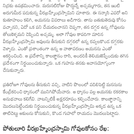
నిద్రకు ఉపక్రమించారు. మరుసటిరోజు పొద్దున్నే అచ్చమ్మగారు, తన ఇంటి
అరుగుమీద పడుకున్న వీరబ్రహ్మేంద్రస్వామిని చూశారు. ఈ సన్యాసి ఎవరో అని
కుతూహలం కలిగి, ఆయనను వివరాలు అడిగారు. తాను బతుకుతెరువు కోసం
వచ్చానని, ఏదో ఒక పని చేయదలచానని చెప్పగా, తన దగ్గర ఉన్న గోవులను
తోలుకెళ్ళమని చెప్పింది అచ్చమ్మ. అలా గోవుల కాపరిగా మారిన
వీరబ్రహ్మేంద్రస్వామి ఆవులను తీసుకుని దగ్గరలో ఉన్న రవ్వలకొండ దగ్గరకు
వెళ్ళాడు. ఎంతో ప్రశాంతంగా ఉన్న ఆ వాతావరణం ఆయనను ఎంతో
ఆకర్షించింది. ఆ ప్రదేశాన్ని కాలజ్ఞానం రాసి, అందరికీ తెలియజెప్పేందుకు తగిన
ప్రదేశంగా నిర్ణయించుకున్నారు. ఒక గుహను తనకు ఆవాసయోగ్యంగా
చేసుకున్నారు.
ప్రతిరోజూ గోవులను తీసుకుని వచ్చి, వాటిని పొలంలో వదిలిపెట్టి మనసును
కేంద్రీకరించి ధ్యానంలో మునిగిపోయేవారు. ఆ ధ్యానం వల్ల ఆయనకు రకరకాల
అనుభవాలు కలిగేవి. వాటన్నిటికీ అక్షరరూపం కల్పించేవారు. కాలజ్ఞానాన్ని
మొదలుపెట్టేందుకు నిర్ణయించుకున్న వీరబ్రహ్మేంద్రస్వామి అక్కడ ఉన్న ఒక
తాటిచెట్టు ఆకులను కోసుకుని, కొండ గుహలో రాయడం మొదలుపెట్టాడు.
పోతులూరి వీరబ్రహ్మేంద్రస్వామి గోవులకోసం రేఖ: