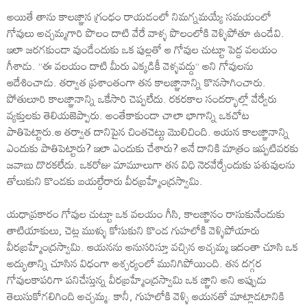
అయితే తాను కాలజ్ఞాన గ్రంధం రాయడంలో నిమగ్నమయ్యే సమయంలో
గోవులు అచ్చమ్మగారి పొలం దాటి వేరే వాళ్ళ పొలంలోకి వెళ్ళిపోతూ ఉండేవి.
ఇలా జరగకుండా వుండేందుకు ఒక పుల్లతో ఆ గోవుల చుట్టూ పెద్ద వలయం
గీశాడు. ”ఈ వలయం దాటి మీరు ఎక్కడికీ వెళ్ళవద్దు” అని గోవులను
ఆదేశించాడు. తర్వాత ప్రశాంతంగా తన కాలజ్ఞానాన్ని కొనసాగించారు.
పోతులూరి కాలజ్ఞానాన్ని ఒకేసారి చెప్పలేదు. రకరకాల సందర్భాల్లో వేర్వేరు
వ్యక్తులకు తెలియజెప్పారు. అంతేకాకుండా చాలా భాగాన్ని ఒకచోట
పాతిపెట్టారు.ఆ తర్వాత దానిపైన చింతచెట్టు మొలిచింది. ఆయన కాలజ్ఞానాన్ని
ఎందుకు పాతిపెట్టారు? ఇలా ఎందుకు చేశారు? అనే దానికి మాత్రం ఇప్పటివరకు
జవాబు దొరకలేదు. ఒకరోజు మామూలుగా తన విధి నెరవేర్చేందుకు పశువులను
తోలుకుని కొండకు బయల్దేరారు వీరబ్రహ్మేంద్రస్వామి.
యధాప్రకారం గోవుల చుట్టూ ఒక వలయం గీసి, కాలజ్ఞానం రాసుకునేందుకు
తాటియాకులు, చెట్ల ముళ్ళు కోసుకుని కొండ గుహలోకి వెళ్ళిపోయారు
వీరబ్రహ్మేంద్రస్వామి. ఆయనను అనుసరిస్తూ వచ్చిన అచ్చమ్మ ఇదంతా చూసి ఒక
అద్భుతాన్ని చూసిన విధంగా ఆశ్చర్యంలో మునిగిపోయింది. తన దగ్గర
గోవులకాపరిగా పనిచేస్తున్న వీరబ్రహ్మేంద్రస్వామి ఒక జ్ఞాని అని అప్పుడు
తెలుసుకోగలిగింది అచ్చమ్మ. కానీ, గుహలోకి వెళ్ళి ఆయనతో మాట్లాడటానికి