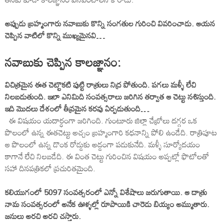
అప్పుడు బ్రహ్మంగారు నవాబుకు కొన్ని సంగతుల గురించి వివరించాడు. ఆయన
చెప్పిన వాటిలో కొన్ని ముఖ్యమైనవి…
నవాబుకు చెప్పిన కాలజ్ఞానం:
విచిత్రమైన ఈత చెట్టొకటి పుట్టి రాత్రులు నిద్ర పోతుంది. పగలు మళ్ళీ లేచి
నిలబడుతుంది. ఇలా ఎనిమిది సంవత్సరాలు జరిగిన తర్వాత ఆ చెట్టు నశిస్తుంది.
ఇది మొదలు దేశంలో తీవ్రమైన కరవు ఏర్పడుతుంది…
ఈ విషయం యదార్ధంగా జరిగింది. గుంటూరు జిల్లా చేబ్రోలు దగ్గర ఒక
పొలంలో ఉన్న ఈతచెట్టు అచ్చం బ్రహ్మంగారి కధనాన్ని పోలి ఉండేది. రాత్రిపూట
ఆ పొలంలో ఉన్న డొంక రోడ్డుకు అడ్డంగా పడుకునేది. మళ్ళీ సూర్యోదయం
కాగానే లేచి నిలబడేది. ఈ వింత చెట్టు గురించిన విషయం అప్పట్లో ఫొటోలతో
సహా దినపత్రికలో ప్రచురితమైంది.
కలియుగంలో 5097 సంవత్సరంలో ఎన్నో విశేషాలు జరుగుతాయి. ఆ దాత్రు
నామ సంవత్సరంలో అనేక ఊళ్ళల్లో రూపాయికి చారెడు బియ్యం అమ్ముతారు.
జనులు అరచి అరచి చస్తారు.