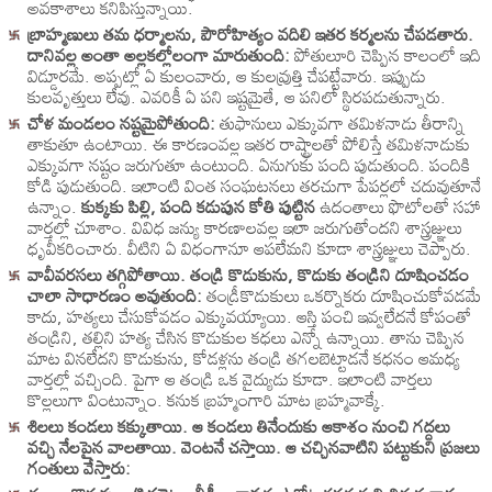
అవకాశాలు కనిపిస్తున్నాయి.
బ్రాహ్మణులు తమ ధర్మాలను, పౌరోహిత్యం వదిలి ఇతర కర్మలను చేపడతారు.
దానివల్ల అంతా అల్లకల్లోలంగా మారుతుంది:
పోతులూరి చెప్పిన కాలంలో ఇది
విడ్డూరమే. అప్పట్లో ఏ కులంవారు, ఆ కులవ్రుత్తి చేపట్టేవారు. ఇప్పుడు
కులవృత్తులు లేవు. ఎవరికీ ఏ పని ఇష్టమైతే, ఆ పనిలో స్థిరపడుతున్నారు.
చోళ మండలం నష్టమైపోతుంది:
తుఫానులు ఎక్కువగా తమిళనాడు తీరాన్ని
తాకుతూ ఉంటాయి. ఈ కారణంవల్ల ఇతర రాష్ట్రాలతో పోలిస్తే తమిళనాడుకు
ఎక్కువగా నష్టం జరుగుతూ ఉంటుంది. ఏనుగుకు పంది పుడుతుంది. పందికి
కోడి పుడుతుంది. ఇలాంటి వింత సంఘటనలు తరచుగా పేపర్లలో చదువుతూనే
ఉన్నాం.
కుక్కకు పిల్లి, పంది కడుపున కోతి పుట్టిన
ఉదంతాలు ఫొటోలతో సహా
వార్తల్లో చూశాం. వివిధ జన్యు కారణాలవల్ల ఇలా జరుగుతోందని శాస్త్రజ్ఞులు
ధృవీకరించారు. వీటిని ఏ విధంగానూ ఆపలేమని కూడా శాస్త్రజ్ఞులు చెప్పారు.
వావీవరసలు తగ్గిపోతాయి. తండ్రి కొడుకును, కొడుకు తండ్రిని దూషించడం
చాలా సాధారణం అవుతుంది:
తండ్రీకొడుకులు ఒకర్నొకరు దూషించుకోవడమే
కాదు, హత్యలు చేసుకోవడం ఎక్కువయ్యాయి. ఆస్తి పంచి ఇవ్వలేదనే కోపంతో
తండ్రిని, తల్లిని హత్య చేసిన కొడుకుల కధలు ఎన్నో ఉన్నాయి. తాను చెప్పిన
మాట వినలేదని కొడుకును, కోడళ్లను తండ్రి తగలబెట్టాడనే కధనం ఆమధ్య
వార్తల్లో వచ్చింది. పైగా ఆ తండ్రి ఒక వైద్యుడు కూడా. ఇలాంటి వార్తలు
కొల్లలుగా వింటున్నాం. కనుక బ్రహ్మంగారి మాట బ్రహ్మవాక్కే.
శిలలు కండలు కక్కుతాయి. ఆ కండలు తినేందుకు ఆకాశం నుంచి గద్దలు
వచ్చి నేలపైన వాలతాయి. వెంటనే చస్తాయి. ఆ చచ్చినవాటిని పట్టుకుని ప్రజలు
గంతులు వేస్తారు: