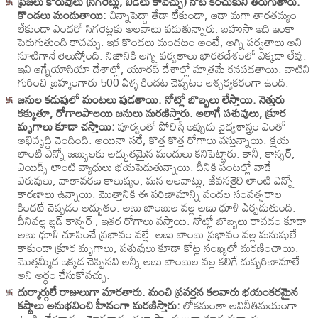
ప్రజలు కొరువులు (సిగరెట్లు, బీడీలు కావచ్చు) నోట కరచుకుని తిరుగుతారు.
కొండలు మండుతాయి:
చిన్నాపెద్దా తేడా లేకుండా, ఆడా మగా తారతమ్యం
లేకుండా ఎందరో సిగరెట్లకు అలవాటు పడుతున్నారు. బహుసా ఇది ఇంకా
పెరుగుతుంది కావచ్చు. ఇక కొండలు మండటం అంటే, అగ్ని పర్వతాలు అని
సూటిగానే తెలుస్తోంది. నిజానికి అగ్ని పర్వతాలు భారతదేశంలో ఎక్కడా లేవు.
ఇవి ఆగ్నేయాసియా దేశాల్లో, యూరప్ దేశాల్లో మాత్రమే కనపడతాయి. వాటిని
గురించి బ్రహ్మంగారు 500 ఏళ్ళ కిందట చెప్పటం ఆశ్చర్యకరంగా ఉంది.
జనుల కడుపులో మంటలు పుడతాయి. నోట్లో బొబ్బలు లేస్తాయి. నెత్తురు
కక్కుతూ, రోగాలపాలయి జనులు మరణిస్తారు. అలాగే పశువులు, క్రూర
మృగాలు కూడా చస్తాయి:
పూర్వంతో పోలిస్తే ఇప్పుడు వైద్యశాస్త్రం ఎంతో
అభివృద్ధి చెందింది. అయినా సరే, కొత్త కొత్త రోగాలు వస్తున్నాయి. క్షయ
లాంటి ఎన్నో జబ్బులకు అద్భుతమైన మందులు కనిపెట్టారు. కానీ, కాన్సర్,
ఎయిడ్స్ లాంటి వ్యాధులు భయపెడుతున్నాయి. దీనికి పంటల్లో వాడే
ఎరువులు, వాతావరణ కాలుష్యం, మన అలవాట్లు, జీవనశైలి లాంటి ఎన్నో
కారణాలు ఉన్నాయి. మొత్తానికి ఈ పరిణామాన్ని వందల సంవత్సరాల
కిందటే చెప్పడం అద్భుతం. అణు బాంబుల వల్ల అణు ధూళి ఏర్పడుతుంది.
దీనివల్ల బ్లడ్ కాన్సర్ , ఇతర రోగాలు వస్తాయి. నోట్లో బొబ్బలు రావడం కూడా
అణు ధూళి చూపించే ప్రభావం వల్లే. అణు బాంబు ప్రభావం వల్ల మనుషులే
కాకుండా క్రూర మృగాలు, పశువులు కూడా కోట్ల సంఖ్యలో మరణించాయి.
మొత్తమ్మీద ఇక్కడ చెప్పినవి అన్నీ అణు బాంబుల వల్ల కలిగే దుష్పరిణామాలే
అని అర్ధం చేసుకోవచ్చు.
దుర్మార్గులే రాజులుగా మారతారు. మంచి ప్రవర్తన కలవారు భయంకరమైన
కష్టాలు అనుభవించి హీనంగా మరణిస్తారు:
లోకమంతా అవినీతిమయంగా