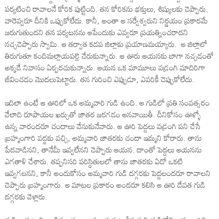
పర్యటించి రావాలనే కోరిక పుట్టింది. తన కోరికను భక్తులు, శిష్యులకు చెప్పారు.
వారెవ్వరూ దీనికి ఒప్పుకోలేదు. కానీ, అంతా ఆ సర్వేశ్వరుని నిర్ణయం ప్రకారమే
జరుగుతుందని తన పర్యటనను ఆపేందుకు ఎవ్వరూ ప్రయత్నించరాదని
నచ్చచెప్పారు స్వామి. ఆ తర్వాత కడప జిల్లాకు ప్రయాణమయ్యారు. ఆ జిల్లాలో
తిరుగుతూ కందిమల్లాయపల్లె చేరుకున్నారు. ఆ ఊరు ఆయనకు బాగా నచ్చడంతో
అక్కడే నివాసం ఏర్పరచుకున్నారు. ఆయన ఒక మామూలు వడ్రంగి మాదిరిగా
జీవించడం మొదలుపెట్టారు. తన గురించి ఎప్పుడూ, ఎవరికీ చెప్పుకోలేదు.
ఇదిలా ఉంటే ఆ ఊరిలో ఒక అమ్మవారి గుడి ఉంది. ఆ గుడిలో ప్రతి సంవత్సరం
వేలాది రూపాయల ఖర్చుతో జాతర జరగడం ఆనవాయితీ. దీనికోసం ఊళ్ళో
ఉన్న వారందరూ చందాలు వేసుకునేవారు. ఆ ఊరి పెద్దలు వడ్రంగి పని చేసే
బ్రహ్మంగారి వద్దకు వచ్చి, అమ్మవారి జాతరకు చందా ఇమ్మని కోరారు. తాను
పేదవాడినని, తానేమీ ఇవ్వలేనని చెప్పారు ఆయన. దాంతో పెద్దలు ఆయనను
ఎగతాళి చేశారు. తప్పనిసరి పరిస్థితులలో తాను జాతరకు ఏదో ఒకటి
ఇవ్వగలనని, కానీ అందుకోసం అమ్మవారి గుడి దగ్గరకు పెద్దలందరూ రావాలని
చెప్పారు బ్రహ్మంగారు. ఆ మాటల ప్రకారం అందరూ కలిసి ఆ ఊరి దేవత గుడి
దగ్గరకు వెళ్లారు.