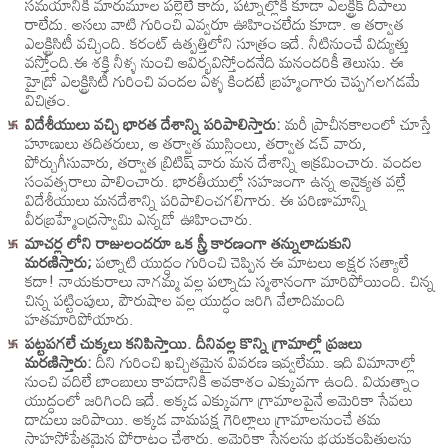
సమయానికి మారుమూల పల్లెలే కాదు, పట్నాల్లోకి కూడా ఎలక్ట్రిక్ దీపాలు
రాలేదు. అసలు వాటి గురించి ఎవ్వరూ ఊహించలేదు కూడా. ఆ తర్వాత
ఎలక్ట్రిసిటీ వచ్చింది. కరంట్ ఉత్పత్తిలోని సూత్రం ఇదే. నీటినుంచే విద్యుత్తు
వస్తోంది.ఈ శక్తి నీళ్ళ నుంచి ఆవిర్భవిస్తోందనేది మనందరికీ తెలుసు. ఈ
హైడ్రో ఎలక్ట్రిసిటీ గురించి వందల ఏళ్ళ కిందటే బ్రహ్మంగారు చెప్పగలగడమే
విచిత్రం.
విదేశీయులు వచ్చి భారత దేశాన్ని పరిపాలిస్తారు:
మరీ ప్రాచీనకాలంలో చూస్తే
హూణులు తదితరులు, ఆ తర్వాత ముస్లింలు, తర్వాత డచ్ వారు,
పోర్చుగీసువారు, తర్వాత బ్రిటిష్ వారు మన దేశాన్ని ఆక్రమించారు. వందల
సంవత్సరాలు పాలించారు. భారతీయుల్లో సహజంగా ఉన్న అనైక్యత వల్లే
విదేశీయులు మనదేశాన్ని పరిపాలించగలిగారు. ఈ పరిణామాన్ని
వీరబ్రహ్మేంద్రస్వామి ఎన్నడో ఊహించారు.
మాచర్ల లోని రాజులందరూ ఒక స్త్రీ కారణంగా తన్నులాడుకుని
మరణిస్తారు;
పల్నాటి యుద్ధం గురించి చెప్పిన ఈ మాటలు అక్షర సత్యాలే
కదా! నాయకురాలు నాగమ్మ వల్ల పల్నాడు స్మశానంగా మారిపోయింది. చిన్న
చిన్న పట్టింపులు, పౌరుషాల వల్ల యుద్ధం జరిగి వేలాదిమంది
హతమారిపోయారు.
పట్టపగలే చుక్కలు కనిపిస్తాయి. దీనివల్ల కొన్ని గ్రామాల్లో ప్రజలు
మరణిస్తారు:
దీని గురించి ఖచ్చితమైన వివరణ ఇవ్వలేము. ఇది విమానాల్లో
నుంచి వదిలే బాంబులు కావడానికి అవకాశం ఎక్కువగా ఉంది. వియత్నాం
యుద్ధంలో జరిగింది ఇదే. అక్కడ ఎక్కువగా గ్రామాలపైనే అమెరికా సేవలు
దాడులు జరిపాయి. అక్కడ వామపక్ష గెరిల్లాలు గ్రామాలనుంచే తమ
సాహసోపేతమైన పోరాటం చేశారు. అమెరికా సేనలను భయకంపితులను