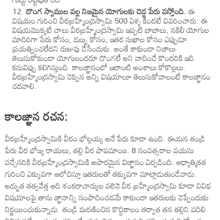
దొంగ స్వాముల వల్ల నిజమైన యోగులకు చెడ్డ పేరు వస్తోంది.
ఈ
విషయం గురించి వీరబ్రహ్మేంద్రస్వామి 500 ఏళ్ళ కిందటే వివరించారు. ఈ
విషయమొక్కటే చాలు వీరబ్రహ్మేంద్రస్వామి ఇప్పటి బాబాలు, నకిలీ యోగుల
మాదిరిగా పేరు కోసం, డబ్బు కోసం, ఇతర సుఖాల కోసం ఎప్పుడూ
ప్రయత్నించలేదని రుజువు చేసేందుకు. అంతే కాకుండా నిజాలు
తెలుసుకోకుండా యోగులందరూ దొంగలే అని వాదించే కొందరికి ఇది
కనువిప్పు కలిగిస్తుంది. కాలజ్ఞానంలో ఇలాంటి అంశాలు కోకొల్లలు.
వీరబ్రహ్మేంద్రస్వామి చెప్పిన అన్ని విషయాలూ తెలుసుకోవాలంటే కాలజ్ఞానం
చదవాలి.
కాలజ్ఞాన రచన:
వీరబ్రహ్మేంద్రస్వామికి వీరం భోట్లయ్య అనే పేరు కూడా ఉంది. ఈయన తండ్రి
పేరు వీర భోజ్య రాయలు, తల్లి వీర పాపమాంబ. 8 సంవత్సరాల వయసు
వచ్చేసరికి వీరబ్రహ్మేంద్రస్వామికి అపారమైన విజ్ఞానం ఏర్పడింది. ఆధ్యాత్మికత
గురించి ఎక్కువగా ఆలోచిస్తూ ఇతరులతో తక్కువగా మాట్లాడుతుండేవాడు.
అద్భుత తత్వవేత్త ఆది శంకరాచార్యుల వలెనె వీర బ్రహ్మేంద్రస్వామి కూడా వివిధ
విషయాలపై తాను జ్ఞానాన్ని సంపాదించడమే కాకుండా ఇతరులకు చెప్పేందుకు
నిర్ణయించుకున్నాడు. తండ్రి మరణించిన కొద్దికాలం తర్వాత తన తల్లిని వదిలి