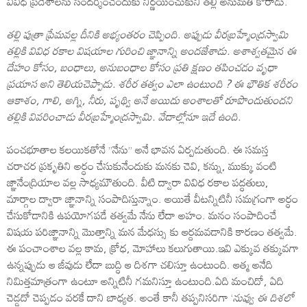
వివిధ ప్రదేశాలను సందర్శించేందుకు నిర్ణయించుకుని తల్లి అనుమతి కోరాడు.
తల్లి పుత్రా ప్రేమవల్ల దీనికి అభ్యంతరం చెప్పింది. అప్పుడు వీరబ్రహ్మేంద్రస్వామి
తల్లికి వివిధ రకాల విషయాల గురించి జ్ఞానాన్ని అందజేశాడు. అశాశ్వతమైన ఈ
దేహం కోసం, బంధాలు, అనుబంధాల కోసం ప్రతి క్షణం తపించడం వృధా
ప్రయాస అని తెలియచెప్పాడు. శరీర తత్వం ఎలా ఉంటుంది ? ఈ భౌతిక శరీరం
ఆకాశం, గాలి, అగ్ని, నీరు, పృథ్వి అనే అయిదు అంశాలతో రూపొందుతుందని
తల్లికి వివరించాడు వీరబ్రహ్మేంద్రస్వామి. వేదాల్లోనూ ఇదే ఉంది.
పంచభూతాల కలయికతోనే ”నేను” అనే భావన ఏర్పడుతుంది. ఈ సమస్త
చరాచర ప్రకృతిని అర్ధం చేసుకునేందుకు మనకు చెవి, కన్ను, ముక్కు వంటి
జ్ఞానేంద్రియాల వల్ల సాధ్యమౌతుంది. వీటి ద్వారా వివిధ రకాల పద్ధతులు,
మార్గాల ద్వారా జ్ఞానాన్ని సంపాదిస్తున్నాం. అయితే వీటన్నిటినీ సమగ్రంగా అర్ధం
చేసుకోడానికి ఉపయోగపడే తత్వమే నేను లేదా అహం. మనం సంపాదించే
విషయ పరిజ్ఞానాన్ని మొత్తాన్ని మన మేధస్సు కు ఆర్దమవడానికి కారణం తత్వమే.
ఈ పంచాంశాల వల్ల కామ, క్రోధ, మోహాలు కలుగుతాయి.ఇవి ఎక్కువ తక్కువగా
ఉన్నప్పుడు ఆ జీవుడు లేదా బుద్ధి ఆ దిశగా చలిస్తూ ఉంటుంది. ఆత్మ అనేది
నిమిత్తమాత్రంగా ఉంటూ అన్నిటినీ గమనిస్తూ ఉంటుంది.ఏది మంచిదో, ఏది
చెడ్డదో చెప్పడం వరకే దాని బాధ్యత. అంతే కానీ తప్పనిసరిగా ‘
నువ్వు ఈ దిశలో