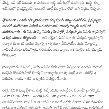
వెళ్ళు
’ అని ఆదేశించదు. ఆ విషయం బుద్ధి అధీనంలో ఉంటుంది. బుద్ధి, కర్మ
అధీనంలో ప్రవర్తిస్తుంది. అందుకే ”
బుద్ధీ కర్మానుసారిణీ
” అని పెద్దలు చెప్తారు.
భౌతికంగా ఎంతటి గోప్పవాడయినా కర్మ నుండి తప్పించుకోలేదు. శ్రీకృష్ణుడు
అంతటి మహాయోగి చివరికి ఒక బోయవాని బాణపు దెబ్బకు అడవిలో
మరణించాడు. ఈ విషయాన్ని ఎవరు గ్రహిస్తారో, పరబ్రహ్మను ఎవరు ధ్యానిస్తారో
వార్కికి దుఃఖం తగ్గుతుంది
” – అని తల్లి౮కి వివరించాదు. వీరబ్రహ్మేంద్రస్వామి.
తర్వాత ఈ జనన మరణ చక్రాన్ని శాస్వతంగా వీడిపోయేందుకు, మోక్షాన్ని
సాధించేందుకు పరబ్రహ్మను చేరుకునేందుకు ధ్యానం ఒక మార్గం అని చెప్పాడు
పోతులూరి.
బ్రహ్మంగారు చేసే కొన్ని పనులు వినేందుకు చాలా విచిత్రంగా ఉండేవి. ఆయన
ఒకవైపు కొండగుహలో కూర్చుని కాలజ్ఞానం రాస్తూ ఉండేవారు. మరోవైపు
పశువుల కాపరిగా తన బాధ్యతను నిర్వర్తించేవారు.
తల్లిని వదిలి పుణ్యక్షేత్రాలు చుట్టి వచ్చేందుకు బయల్దేరిన వీరబ్రహ్మేంద్రస్వామి
బనగానపల్లెకు చేరారు. ఆరోజు పగలంతా ప్రయాణం చేయడంతో బాగా
అలసిపోయారు. రాత్రికి ఆ ఊరిలోని ఒక ఇంటి వద్దకు చేరారు. నిద్రా సమయం
ఆసన్నం కావడంతో అక్కడున్న అచ్చమ్మ అనే స్త్రీ ఇంటిముందు ఉన్న అరుగుపైన