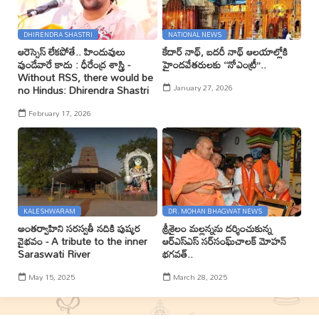
DHIRENDRA SHASTRI
NATIONAL NEWS
ఆరెస్సెస్ లేకపోతే.. హిందువులు
కేదార్ నాథ్, బదరీ నాథ్ ఆలయాల్లోకి
వుండేవారే కాదు : ధీరేంద్ర శాస్త్రి -
హైందవేతరులకు ‘‘నోఎంట్రీ’’..
Without RSS, there would be
January 27, 2026
no Hindus: Dhirendra Shastri
February 17, 2026
KALESHWARAM
DR. MOHAN BHAGWAT NEWS
అంతర్వాహిని సరస్వతీ నదికి పుష్కర
శ్రీశైలం మల్లన్నను దర్శించుకున్న
వైభవం - A tribute to the inner
ఆర్ఎస్ఎస్ సర్‌సంఘ్‌చాలక్ మోహన్
Saraswati River
భగవత్..
May 15, 2025
March 28, 2025