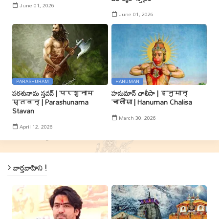
June 01, 2026
June 01, 2026
PARASHURAM
HANUMAN
పరశునామ స్తవన్ | परशुनाम
హనుమాన్ చాలీసా | हनुमान्
स्तवन् | Parashunama
चालीसा | Hanuman Chalisa
Stavan
March 30, 2026
April 12, 2026
వార్తవాహిని !