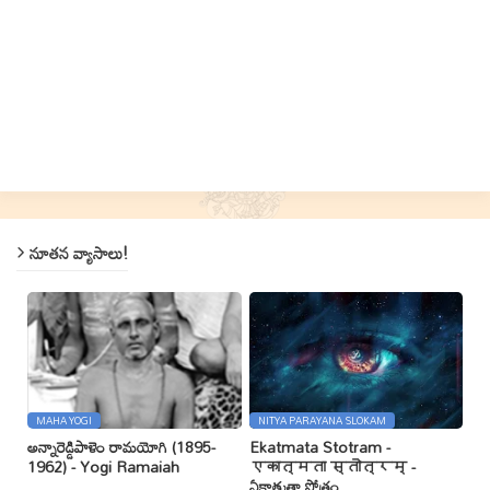
నూతన వ్యాసాలు!
MAHA YOGI
NITYA PARAYANA SLOKAM
అన్నారెడ్డిపాళెం రామయోగి (1895-
Ekatmata Stotram -
1962) - Yogi Ramaiah
एकात्मता स्तोत्रम् -
ఏకాత్మతా స్తోత్రం