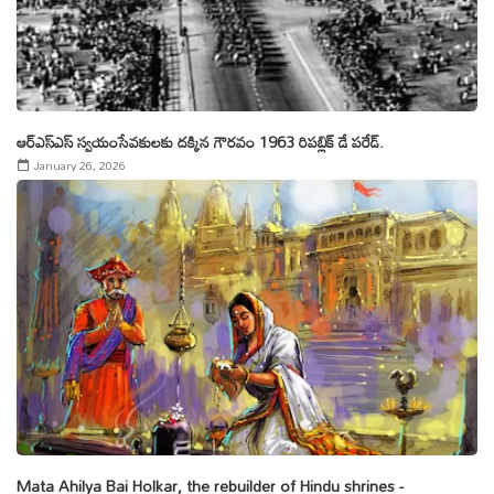
ఆర్ఎస్ఎస్ స్వయంసేవకులకు ద‌క్కిన గౌర‌వం 1963 రిపబ్లిక్ డే పరేడ్.
January 26, 2026
Mata Ahilya Bai Holkar, the rebuilder of Hindu shrines -