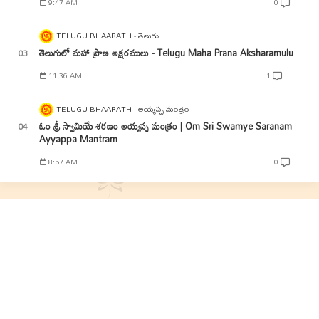
9:47 AM
0
TELUGU BHAARATH
తెలుగు
తెలుగులో మహా ప్రాణ అక్షరములు - Telugu Maha Prana Aksharamulu
11:36 AM
1
TELUGU BHAARATH
అయ్యప్ప మంత్రం
ఓం శ్రీ స్వామియే శరణం అయ్యప్ప మంత్రం | Om Sri Swamye Saranam
Ayyappa Mantram
8:57 AM
0