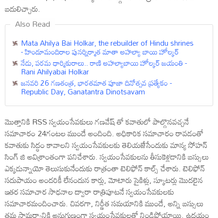
బ‌దులిచ్చారు.
Also Read
Mata Ahilya Bai Holkar, the rebuilder of Hindu shrines
- హిందూమందిరాల పునర్నిర్మాత మాతా అహల్యా బాయి హోల్కర్
నేడు, పరమ ధార్మికురాలు.. రాణి అహల్యాబాయి హోల్కర్ జయంతి -
Rani Ahilyabai Holkar
జనవరి 26 గణతంత్ర, భారతమాత పూజా దినోత్సవ ప్రత్యేకం -
Republic Day, Ganatantra Dinotsavam
మొత్తానికి RSS స్వ‌యంసేవ‌కులు గ‌ణ‌వేష్ తో కవాతులో పాల్గొన‌వ‌చ్చ‌నే
స‌మాచారం 24గంట‌ల ముందే అందింది. అధికారిక స‌మాచారం రావ‌డంతో
క‌వాతుకు సిద్ధం కావాలని స్వ‌యంసేవ‌కుల‌కు తెలియజేసేందుకు మాన్య సోహన్
సింగ్ జి అవిశ్రాంతంగా పనిచేశారు. స్వయంసేవకులను తీసుకెళ్ల‌డానికి బస్సులు
ఎక్కడున్నాయో తెలుసుకునేందుకు రాత్రంతా టెలిఫోన్ కాల్స్ చేశారు. టెలిఫోన్
సదుపాయం అంద‌రికీ లేనందున కార్లు, మోటారు సైకిళ్లు, స్కూటర్లు మొదలైన
ఇతర సమాచార సాధనాల ద్వారా రాత్రిపూటనే స్వ‌యంసేవ‌కుల‌కు
స‌మాచార‌మందించారు. చివరగా, నిర్ణీత సమయానికి ముందే, అన్ని బస్సులు
తమ సామర్థ్యానికి అనుగుణంగా స్వ‌యంసేవ‌కుల‌తో నిండిపోయాయి. ఉదయం