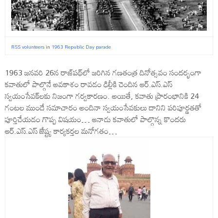
RSS volunteers
in
1963 Republic Day parade
1963 జనవరి 26న రాజ్‌పథ్‌లో జరిగిన గ‌ణ‌తంత్ర‌ దినోత్స‌వం సంద‌ర్భంగా
క‌వాతులో పాల్గొనే అవకాశం రావ‌డం ఢిల్లీకి చెందిన ఆర్‌.ఎస్‌.ఎస్
స్వయంసేవక్‌లకు నిజంగా గర్వకారణం. అయితే, కవాతు ప్రారంభానికి 24
గంటల ముందే స‌మాచారం అందినా స్వ‌యంసేవ‌కులు దానిని పరిపూర్ణతతో
పూర్తిచేయ‌డం గొప్ప విష‌యం… ఆనాడు కవాతులో పాల్గొన్న కొంద‌రు
ఆర్‌.ఎస్‌.ఎస్‌ జేష్ట్య కార్య‌క‌ర్త‌ల మ‌నోగ‌తం…