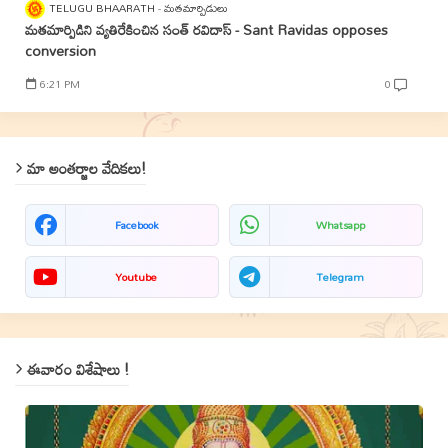
TELUGU BHAARATH
మతమార్పిడులు
మతమార్పిడిని వ్యతిరేకించిన సంత్‌ రవిదాస్‌ - Sant Ravidas opposes
conversion
6:21 PM
0
మా అంతర్జాల వేదికలు!
Facebook
Whatsapp
Youtube
Telegram
ఈవారం విశేషాలు !