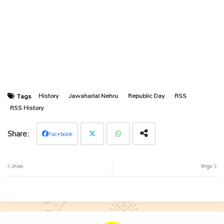
History
Jawaharlal Nehru
Republic Day
RSS
Tags
RSS History
Facebook
Twit
Wha
పాతది
కొత్తది
ter
tsap
p