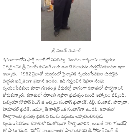
శ్రీ విజయ్ కుమార్
షహదారాలోని ఫార్ష్ బజార్‌లో నివసిస్తూ, మండల కార్యవాహ బాధ్యతలు
నిర్వర్తించిన శ్రీ విజయ్ కుమార్ గారు ఆనాటి క‌వాతును గుర్తుచేసుకుంటూ ఇలా
అన్నారు. “1962 చైనాతో యుద్ధంలో సైన్యానికి స్వయంసేవకుల చురుకైన
మద్దతు ఖచ్చితంగా ప్రధాన అంశం. ఇది గుర్తించిన నెహ్రూ సంఘ
స్వ‌యంసేవ‌కులు కూడా గ‌ణ‌తంత్ర వేడుక‌ల్లో భాగంగా కవాతులో పాల్గొనాల‌ని
కోరుకున్నారు. క‌వాతులో చేరాలని నెహ్రూ ప్రభుత్వం నుండి ఆహ్వానం వచ్చింది.
మన్నియా సోహన్ సింగ్ జీ అప్పుడు సంభాగ్ ప్రచారక్. ఢిల్లీ, పంజాబ్, హర్యానా,
హిమాచల్ ప్రదేశ్, జమ్మూ & కాశ్మీర్ ఒక సంభాగ్‌గా ఉండేవి. క‌వాతులో
పాల్గొనాల‌ని ప్రభుత్వ ప్రతినిధి సంఘ పెద్ద‌ల‌ను ఆహ్వ‌నించిన‌పుడు…
స్వయంసేవకులు క‌వాతులో సంతోషంగా పాల్గొంటారని, అయితే వారి ‘గణ‌వేష్’
తో పాటు ‘దండ, ‘ఘోష్’ వాయిద్యాల‌తో పాల్గొంటార‌ని శ్రీ సోహన్ సింగ్ జీ