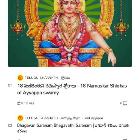
TELUGU BHAARATH
శ్లోకము
18 మణికంఠుని నమస్కార శ్లోకాలు - 18 Namaskar Shlokas
of Ayyappa swamy
9:18 AM
0
TELUGU BHAARATH
అయ్యప్ప స్వామి - Lord Ayyappa
Bhagavan Saranam Bhagavathi Saranam | భగవాన్ శరణం భగవతి
శరణం