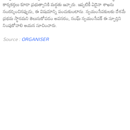
కార్యకర్తలు కూడా ప్రభుత్వానికి మద్దతు ఇచ్చారు. ఇప్ప‌టికీ ఏదైనా శాఖను
సందర్శించినప్పుడు, ఈ విష‌యాన్ని పంచుకుంటాను. స్వ‌యంసేవ‌కుల‌కు దేశ‌మే
ప్ర‌థ‌మ స్థాన‌మ‌ని తెలుసుకోవడం అవసరం, సంఘ్ స్వయంసేవక్ ఈ స్ఫూర్తిని
నింపుకోవాలి ఆయ‌న సూచించారు.
Source :
ORGANISER