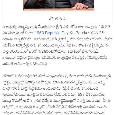
KL Patela
ఆ ఆపూర్వ ఘట్టాన్ని గుర్తు చేసుకుంటూ శ్రీ కె.ఎల్.పఠేల ఇలా అన్నారు. “ఈ 89
ఏళ్ల వయస్సులో కూడా
1963 Republic Day
KL Patela జనవరి 26
రోజును మర్చిపోలేదు. ఆ రోజులోని ప్రతి క్షణాన్ని నేను గుర్తుచేసుకోగలను. మేము
జనక్‌పురి (న్యూఢిల్లీ) లోని కొంతమంది స్వయంసేవకుల శాఖకు వెళ్లిన‌ప్పుడు ఈ
వార్త తెలియ‌డంతో ఎంతో పుల‌క‌రించిపోయాం. క‌వాతులో పాల్గొన‌డ‌మే
కాకుండా, నెహ్రూ ప్రభుత్వం ఆర్‌ఎస్‌ఎస్ కార్యకర్తల దేశభక్తిని గౌరవిస్తుందనేది
మ‌రింత ఆనందాన్ని క‌లిగించింది.”
యుద్ధానికి సంబంధించిన మరో సంఘటనను శ్రీ పఠేల గారు గుర్తు చేసుకున్నారు.
“రైళ్లు, ట్రక్కుల్లో జవాన్లు సరిహద్దుకు దూసుకువెళుతున్నప్పుడు, ప్రజలు అన్ని
చోట్లా వారికి పూర్తి మద్దతును అందించారు. ఢిల్లీకి చెందిన కొంతమంది
స్వయంసేవకులు జవాన్లకు సహాయం చేయడానికి రూ. 697 సేకరించాము.
పండ్లు కొనుగోలు చేసి వారికి వేర్వేరు కంపార్ట్‌మెంట్లలో పండ్లు పంచాము. మీరు
ఇప్ప‌టికే చాలా పండ్లు ఇచ్చారని, మీరు వీటిని నిరుపేదలకు పంచండి జ‌వాన్లు
చెప్పారు. ఆర్‌ఎస్‌ఎస్ స్వయంసేవకులే కాదు, ఆర్‌ఎస్‌ఎస్ అనుబంధ సంస్థల