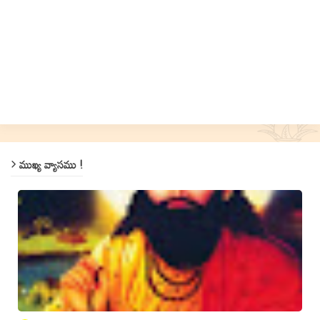
ముఖ్య వ్యాసము !