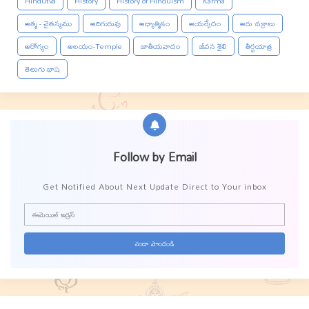
Hindutva
History
History of Hinduism
Karma
ఆత్మ - చైతన్యము
ఆదిగురువు
ఆధ్యాత్మికం
ఆయర్వేదం
ఆరు చక్రాలు
ఆరోగ్యం
ఆలయం-Temple
జాతీయవాదం
జీవన శైలి
తీర్థయాత్ర
తెలుగు భాష
Follow by Email
Get Notified About Next Update Direct to Your inbox