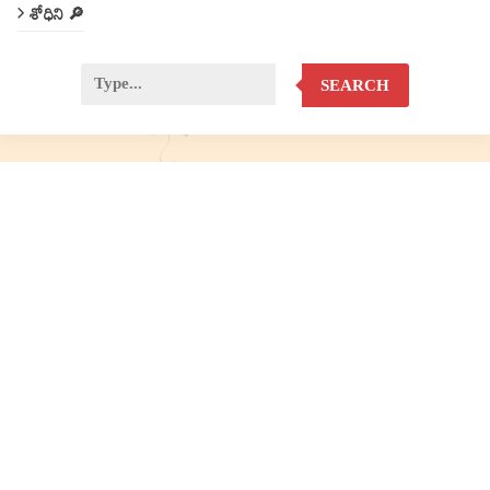
శోధిని 🔎
SEARCH