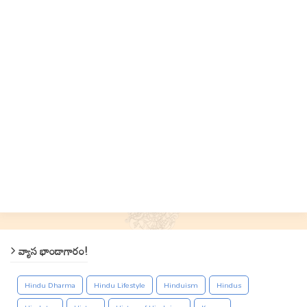
వ్యాస భాండాగారం!
Hindu Dharma
Hindu Lifestyle
Hinduism
Hindus