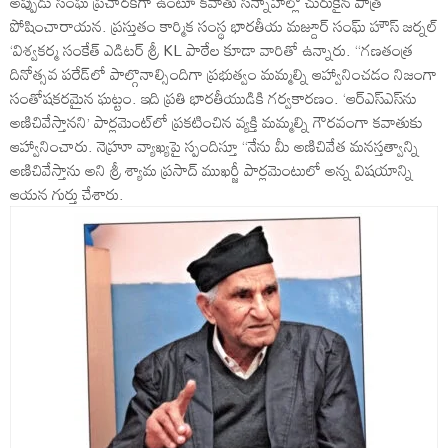
అప్పుడు సంఘ ప్రచారక్‌గా ఉంటూ కవాతు సన్నాహాల్లో చురుకైన పాత్ర
పోషించారాయ‌న‌. ప్ర‌స్తుతం కార్మిక సంస్థ భారతీయ మజ్దూర్ సంఘ్ హౌస్ జర్నల్
‘విశ్వకర్మ సంకేత్ ఎడిట‌ర్ శ్రీ KL పాఠేల కూడా వారితో ఉన్నారు. ‘‘గణతంత్ర
దినోత్సవ పరేడ్‌లో పాల్గొనాల్సిందిగా ప్రభుత్వం మమ్మల్ని ఆహ్వానించడం నిజంగా
సంతోషకరమైన ఘట్టం. ఇది ప్రతి భారతీయుడికి గర్వకారణం. ‘ఆర్‌ఎస్‌ఎస్‌ను
అణిచివేస్తానని’ పార్లమెంట్‌లో ప్రకటించిన వ్యక్తి మమ్మల్ని గౌరవంగా కవాతుకు
ఆహ్వానించారు. నెహ్రూ వ్యాఖ్యపై స్పందిస్తూ “నేను మీ అణిచివేత మనస్తత్వాన్ని
అణిచివేస్తాను అని శ్రీ శ్యామ ప్రసాద్ ముఖర్జీ పార్లమెంటులో అన్న విష‌యాన్ని
ఆయ‌న గుర్తు చేశారు.