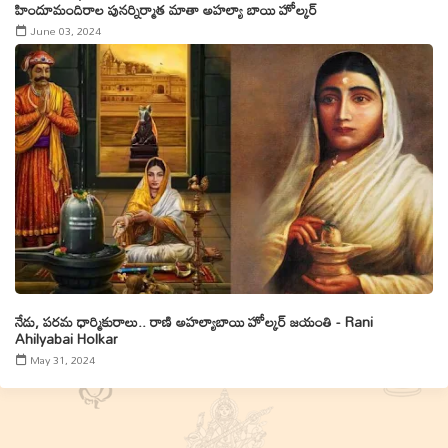
హిందూమందిరాల పునర్నిర్మాత మాతా అహల్యా బాయి హోల్కర్
June 03, 2024
నేడు, పరమ ధార్మికురాలు.. రాణి అహల్యాబాయి హోల్కర్ జయంతి - Rani
Ahilyabai Holkar
May 31, 2024