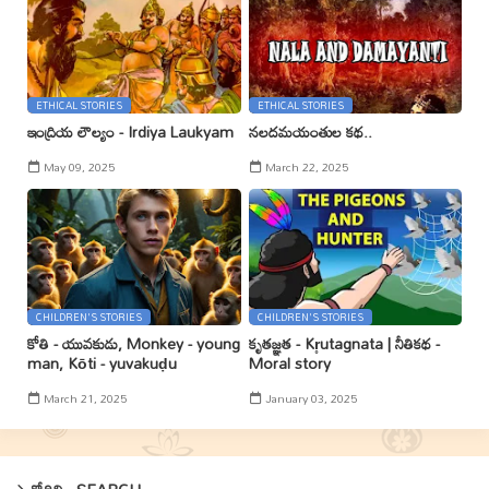
ETHICAL STORIES
ETHICAL STORIES
ఇంద్రియ లౌల్యం - Irdiya Laukyam
నలదమయంతుల కథ..
May 09, 2025
March 22, 2025
CHILDREN'S STORIES
CHILDREN'S STORIES
కోతి - యువకుడు, Monkey - young
కృతజ్ఞత - Kr̥utagnata | నీతికథ -
man, Kōti - yuvakuḍu
Moral story
March 21, 2025
January 03, 2025