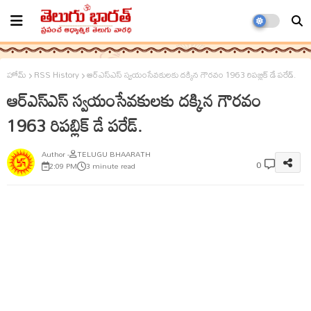
హోమ్
RSS History
ఆర్ఎస్ఎస్ స్వయంసేవకులకు ద‌క్కిన గౌర‌వం 1963 రిపబ్లిక్ డే పరేడ్.
ఆర్ఎస్ఎస్ స్వయంసేవకులకు ద‌క్కిన గౌర‌వం
1963 రిపబ్లిక్ డే పరేడ్.
TELUGU BHAARATH
0
2:09 PM
3 minute read