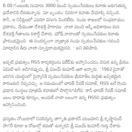
8.00 గంటలకు సుమారు 3000 మంది స్వయంసేవకులు క‌వాతు జ‌రుగుతున్న
ప్ర‌దేశానికి చేరుకున్నారు. మా బృందం’ చివరిగా కవాతు చేయాల్సి వ‌చ్చింది.
కానీ, ఆ నిరీక్షణలో ఎవరూ విసుగు చెందలేదు. సంఘ‌ శాఖలలో సంప్రదాయం
ప్రకారం, మేమంతా దేశభక్తి పాడాము. చాలా మంది ఆర్మీ అధికారులు మన
దేశభక్తి గీతాలను రికార్డ్ చేశారు. ఘోష్ నాదాల‌తో స్వ‌యంసేవ‌కుల కవాతు
ప్రారంభ‌మైంది. ఈ సంద‌ర్భంగా వ్యాఖ్యాత సంఘ స్వ‌యంసేవ‌కుల గురించి
మాట్లాడిన తీరు చాలా స్ఫూర్తిదాయకమైన‌ది. ” అని తెలిపారు.
అప్పటి ప్రభుత్వం RSS కార్యకర్తలను పరేడ్‌కు ఆహ్వానించడం వెనుక ఉన్న ప్రేరణ
ఏమిటి అని అడిగినప్పుడు, శ్రీ విజయ్ కుమార్ ఇలా అన్నారు. “1962 చైనాతో
జరిగిన యుద్ధంలో సైన్యానికి స్వయంసేవకుల క్రియాశీల మద్దతు ఖచ్చిత‌మైన
కార‌ణ‌మ‌ని చెప్ప‌వ‌చ్చు. ఆ సమయంలో భారత్ సేవక్ సమాజ్, RSS అనే రెండు
ప్రధాన సంస్థలు మాత్రమే కవాతులో పాల్గొనగలిగేవి. కానీ భారత్ సేవక్ సమాజ్
బలం దాదాపు శూన్యం, అందుకే చాలా బలంగా ఉన్న RSSని ప్రభుత్వం
ఆహ్వానించింది.
ప్రస్తుతం నోయిడాలో నివసిస్తున్న జాగృతి ప్రకాశన్ యజమాని శ్రీ కృష్ణానంద్
సాగర్ కూడా ఆ రోజుల్లో తమతో ఉన్నారని శ్రీ విజయ్ కుమార్ గుర్తు చేశారు.