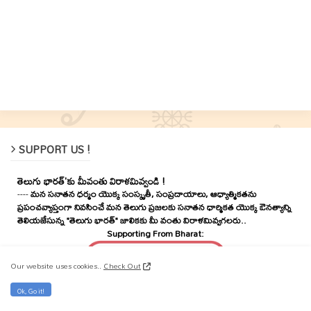
SUPPORT US !
తెలుగు భారత్'కు మీవంతు విరాళమివ్వండి !
----
మన సనాతన ధర్మం యొక్క సంస్కృతీ, సంప్రదాయాలు, ఆధ్యాత్మికతను
ప్రపంచవ్యాప్తంగా నివసించే మన తెలుగు ప్రజలకు సనాతన ధార్మికత యొక్క ఔనత్యాన్ని
తెలియజేసున్న "తెలుగు భారత్" జాలికకు మీ వంతు విరాళమివ్వగలరు..
Supporting From Bharat:
Our website uses cookies..
Check Out
Ok, Go it!