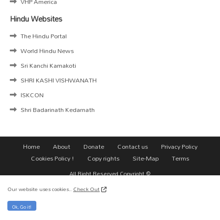
VHP America
Hindu Websites
The Hindu Portal
World Hindu News
Sri Kanchi Kamakoti
SHRI KASHI VISHWANATH
ISKCON
Shri Badarinath Kedarnath
Home
About
Donate
Contact us
Privacy Policy
Cookies Policy !
Copy rights
Site-Map
Terms
All Right Reserved Copyright ©
Our website uses cookies..
Check Out
Ok, Go it!