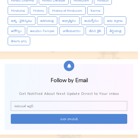
Hindu Dharma
Hindu Lifestyle
Hinduism
Hindus
Hindutva
History
History of Hinduism
Karma
ఆత్మ - చైతన్యము
ఆదిగురువు
ఆధ్యాత్మికం
ఆయర్వేదం
ఆరు చక్రాలు
ఆరోగ్యం
ఆలయం-Temple
జాతీయవాదం
జీవన శైలి
తీర్థయాత్ర
తెలుగు భాష
Follow by Email
Get Notified About Next Update Direct to Your inbox