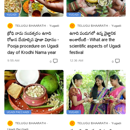
YUGADI
YUGADI
TELUGU BHAARATH
Yugadi
TELUGU BHAARATH
Yugadi
క్రోధి నామ సంవత్సరం ఉగాది
ఉగాది పండుగలో ఉన్న వైజ్ఞానిక
రోజున చేయాల్సిన పూజా విధానం -
అంశాలేంటి - What are the
Pooja procedure on Ugadi
scientific aspects of Ugadi
day of Krodhi Nama year
festival
9:55 AM
12:36 AM
0
0
UGADI PACCHADI
YUGADI
TELUGU BHAARATH
TELUGU BHAARATH
Yugadi
Ugadi Pacchadi