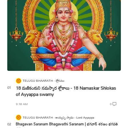
TELUGU BHAARATH
శ్లోకము
18 మణికంఠుని నమస్కార శ్లోకాలు - 18 Namaskar Shlokas
of Ayyappa swamy
9:18 AM
0
TELUGU BHAARATH
అయ్యప్ప స్వామి - Lord Ayyappa
Bhagavan Saranam Bhagavathi Saranam | భగవాన్ శరణం భగవతి