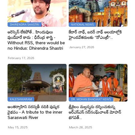
DHIRENDRA SHASTRI
NATIONAL NEWS
ఆరెస్సెస్ లేకపోతే.. హిందువులు
కేదార్ నాథ్, బదరీ నాథ్ ఆలయాల్లోకి
వుండేవారే కాదు : ధీరేంద్ర శాస్త్రి -
హైందవేతరులకు ‘‘నోఎంట్రీ’’..
Without RSS, there would be
January 27, 2026
no Hindus: Dhirendra Shastri
February 17, 2026
KALESHWARAM
DR. MOHAN BHAGWAT NEWS
అంతర్వాహిని సరస్వతీ నదికి పుష్కర
శ్రీశైలం మల్లన్నను దర్శించుకున్న
వైభవం - A tribute to the inner
ఆర్ఎస్ఎస్ సర్‌సంఘ్‌చాలక్ మోహన్
Saraswati River
భగవత్..
May 15, 2025
March 28, 2025