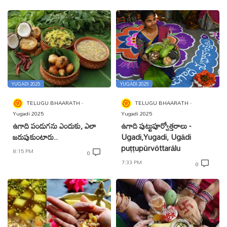
YUGADI 2025
YUGADI 2025
TELUGU BHAARATH
TELUGU BHAARATH
Yugadi 2025
Yugadi 2025
ఉగాది పండుగను ఎందుకు, ఎలా
ఉగాది పుట్టుపూర్వోత్తరాలు -
జరుపుకుంటారు..
Ugadi,Yugadi, Ugādi
puṭṭupūrvōttarālu
8:15 PM
0
7:33 PM
0