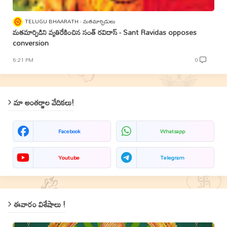
TELUGU BHAARATH
మతమార్పిడులు
మతమార్పిడిని వ్యతిరేకించిన సంత్‌ రవిదాస్‌ - Sant Ravidas opposes
conversion
6:21 PM
0
మా అంతర్జాల వేదికలు!
Facebook
Whatsapp
Youtube
Telegram
ఈవారం విశేషాలు !