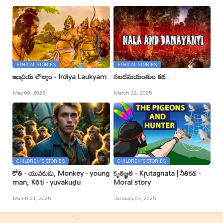
ETHICAL STORIES
ETHICAL STORIES
ఇంద్రియ లౌల్యం - Irdiya Laukyam
నలదమయంతుల కథ..
May 09, 2025
March 22, 2025
CHILDREN'S STORIES
CHILDREN'S STORIES
కోతి - యువకుడు, Monkey - young
కృతజ్ఞత - Kr̥utagnata | నీతికథ -
man, Kōti - yuvakuḍu
Moral story
March 21, 2025
January 03, 2025