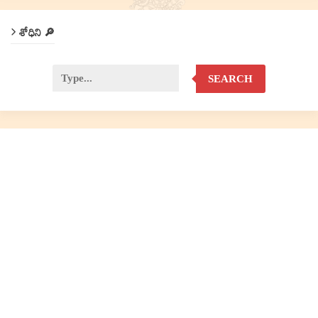
శోధిని 🔎
SEARCH