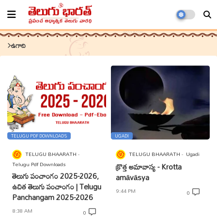
ఉగాది
TELUGU PDF DOWNLOADS
UGADI
TELUGU BHAARATH
TELUGU BHAARATH
Ugadi
Telugu Pdf Downloads
క్రొత్త అమావాస్య - Krotta
తెలుగు పంచాంగం 2025-2026,
amāvāsya
ఉచిత తెలుగు పంచాంగం | Telugu
9:44 PM
0
Panchangam 2025-2026
8:38 AM
0