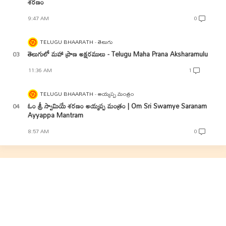
శరణం
9:47 AM
0
TELUGU BHAARATH
తెలుగు
తెలుగులో మహా ప్రాణ అక్షరములు - Telugu Maha Prana Aksharamulu
11:36 AM
1
TELUGU BHAARATH
అయ్యప్ప మంత్రం
ఓం శ్రీ స్వామియే శరణం అయ్యప్ప మంత్రం | Om Sri Swamye Saranam
Ayyappa Mantram
8:57 AM
0