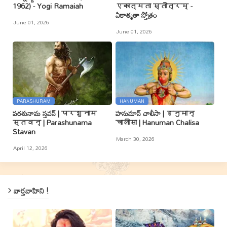
1962) - Yogi Ramaiah
एकात्मता स्तोत्रम् -
ఏకాత్మతా స్తోత్రం
June 01, 2026
June 01, 2026
PARASHURAM
HANUMAN
పరశునామ స్తవన్ | परशुनाम
హనుమాన్ చాలీసా | हनुमान्
स्तवन् | Parashunama
चालीसा | Hanuman Chalisa
Stavan
March 30, 2026
April 12, 2026
వార్తవాహిని !