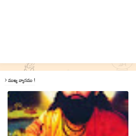
ముఖ్య వ్యాసము !