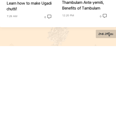
Thambulam Ante yemiti,
Learn how to make Ugadi
Benefits of Tambulam
chutti!
12:20 PM
7:28 AM
0
0
పాత పోస్ట్‌లు