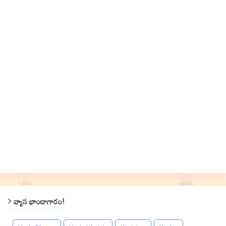
వ్యాస భాండాగారం!