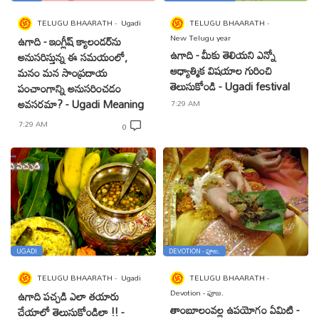
TELUGU BHAARATH
Ugadi
TELUGU BHAARATH
New Telugu year
ఉగాది - ఇంగ్లీష్ క్యాలండర్‌ను
ఉగాది - మీకు తెలియని ఎన్నో
అనుసరిస్తున్న ఈ సమయంలో,
ఆధ్యాత్మిక విషయాల గురించి
మనం మన సాంప్రదాయ
తెలుసుకోండి - Ugadi festival
పంచాంగాన్ని అనుసరించడం
అవసరమా? - Ugadi Meaning
7:29 AM
7:29 AM
0
UGADI
DEVOTION - పూజ.
TELUGU BHAARATH
Ugadi
TELUGU BHAARATH
Devotion - పూజ.
ఉగాది పచ్చడి ఎలా తయారు
తాంబూలంవల్ల ఉపయోగం ఏమిటి -
చేయాలో తెలుసుకోండిలా !! -