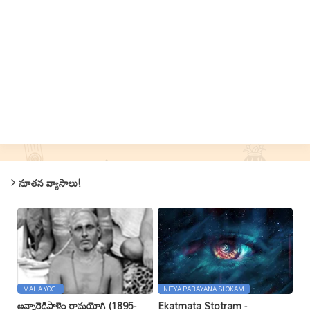
నూతన వ్యాసాలు!
MAHA YOGI
NITYA PARAYANA SLOKAM
అన్నారెడ్డిపాళెం రామయోగి (1895-
Ekatmata Stotram -