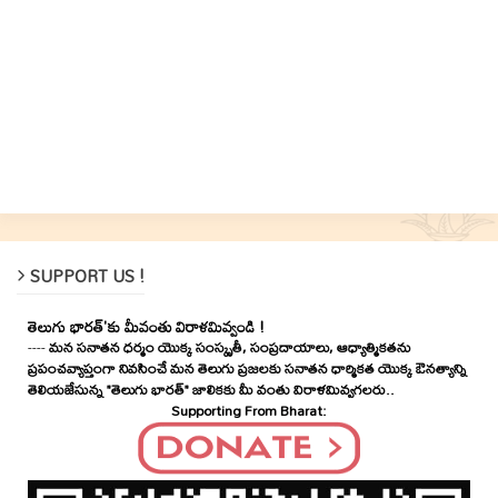
SUPPORT US !
తెలుగు భారత్'కు మీవంతు విరాళమివ్వండి !
----
మన సనాతన ధర్మం యొక్క సంస్కృతీ, సంప్రదాయాలు, ఆధ్యాత్మికతను
ప్రపంచవ్యాప్తంగా నివసించే మన తెలుగు ప్రజలకు సనాతన ధార్మికత యొక్క ఔనత్యాన్ని
తెలియజేసున్న "తెలుగు భారత్" జాలికకు మీ వంతు విరాళమివ్వగలరు..
Supporting From Bharat: