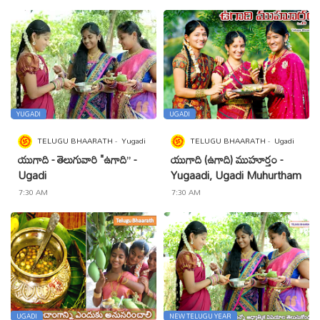
YUGADI
UGADI
TELUGU BHAARATH
Yugadi
TELUGU BHAARATH
Ugadi
యుగాది - తెలుగువారి "ఉగాది” -
యుగాది (ఉగాది) ముహూర్తం -
Ugadi
Yugaadi, Ugadi Muhurtham
7:30 AM
7:30 AM
UGADI
NEW TELUGU YEAR