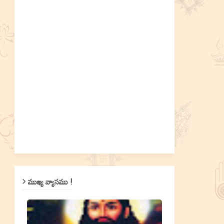
ముఖ్య వ్యాసము !