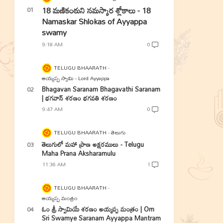
18 మణికంఠుని నమస్కార శ్లోకాలు - 18
Namaskar Shlokas of Ayyappa
swamy
9:18 AM
0
TELUGU BHAARATH
అయ్యప్ప స్వామి - Lord Ayyappa
Bhagavan Saranam Bhagavathi Saranam
| భగవాన్ శరణం భగవతి శరణం
9:47 AM
0
TELUGU BHAARATH
తెలుగు
తెలుగులో మహా ప్రాణ అక్షరములు - Telugu
Maha Prana Aksharamulu
11:36 AM
1
TELUGU BHAARATH
అయ్యప్ప మంత్రం
ఓం శ్రీ స్వామియే శరణం అయ్యప్ప మంత్రం | Om
Sri Swamye Saranam Ayyappa Mantram