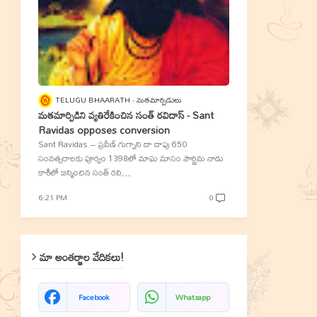
TELUGU BHAARATH
మతమార్పిడులు
మతమార్పిడిని వ్యతిరేకించిన సంత్‌ రవిదాస్‌ - Sant
Ravidas opposes conversion
Sant Ravidas – ప్రవీణ్‌ గుగ్నాని దా దాపు 650
సంవత్సరాలకు పూర్వం 1398లో మాఘ మాసం పౌర్ణిమ నాడు
కాశీలో జన్మించిన సంత్‌ రవి…
6:21 PM
0
మా అంతర్జాల వేదికలు!
Facebook
Whatsapp