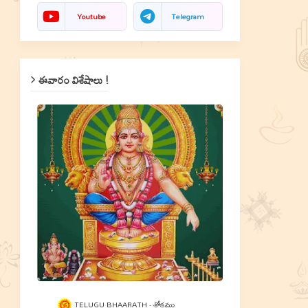
Youtube
Telegram
ఈవారం విశేషాలు !
TELUGU BHAARATH
శ్లోకము