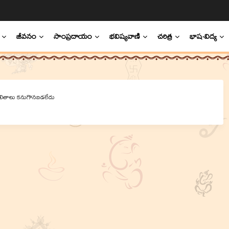
జీవనం
సాంప్రదాయం
భవిష్యవాణి
చరిత్ర
భాష-విద్య
లితాలు కనుగొనబడలేదు