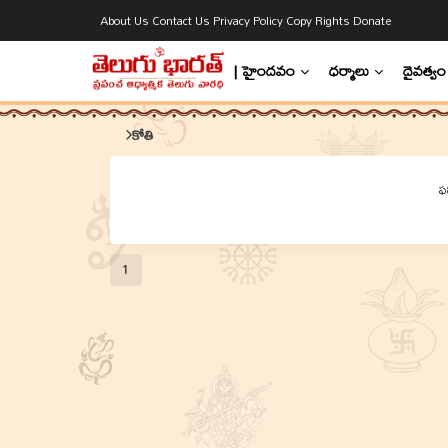
About Us
Contact Us
Privacy Policy
Copy Rights
Donate
| హైందవం
ధర్మాలు
దైవత్వం
కోతి
ఫ
1