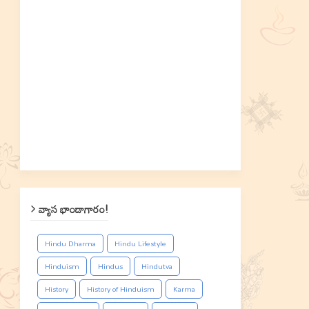
వ్యాస భాండాగారం!
Hindu Dharma
Hindu Lifestyle
Hinduism
Hindus
Hindutva
History
History of Hinduism
Karma