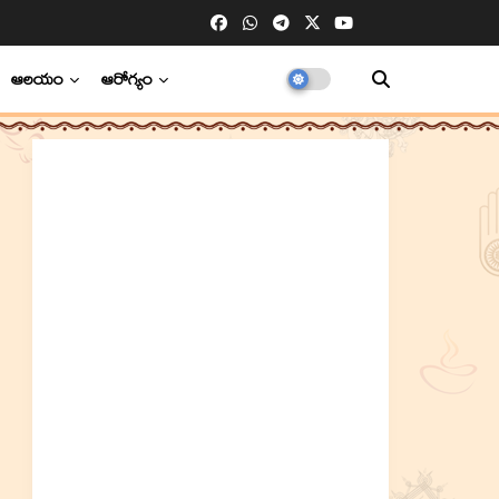
ఆలయం
ఆరోగ్యం