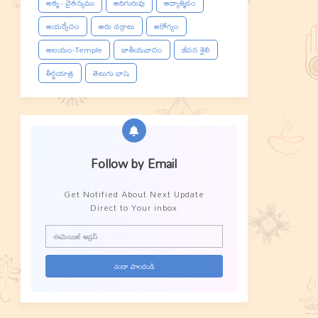
ఆత్మ - చైతన్యము
ఆదిగురువు
ఆధ్యాత్మికం
ఆయర్వేదం
ఆరు చక్రాలు
ఆరోగ్యం
ఆలయం-Temple
జాతీయవాదం
జీవన శైలి
తీర్థయాత్ర
తెలుగు భాష
Follow by Email
Get Notified About Next Update
Direct to Your inbox