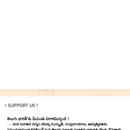
SUPPORT US !
తెలుగు భారత్'కు మీవంతు విరాళమివ్వండి !
----
మన సనాతన ధర్మం యొక్క సంస్కృతీ, సంప్రదాయాలు, ఆధ్యాత్మికతను
ప్రపంచవ్యాప్తంగా నివసించే మన తెలుగు ప్రజలకు సనాతన ధార్మికత యొక్క ఔనత్యాన్ని