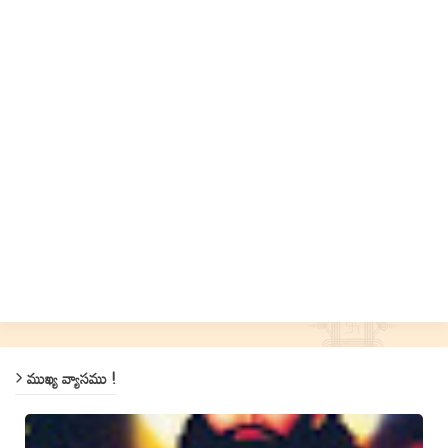
ముఖ్య వ్యాసము !