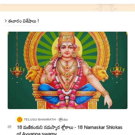
ఈవారం విశేషాలు !
TELUGU BHAARATH
శ్లోకము
18 మణికంఠుని నమస్కార శ్లోకాలు - 18 Namaskar Shlokas
of Ayyappa swamy