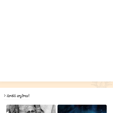
నూతన వ్యాసాలు!