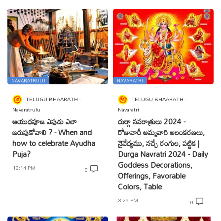
NAVARATRULU
NAVARATRI
TELUGU BHAARATH
TELUGU BHAARATH
Navaratrulu
Navaratri
ఆయుధపూజ ఎపుడు ఎలా
దుర్గా నవరాత్రులు 2024 -
జరుపుకోవాలి ? - When and
రోజువారీ అమ్మవారి అలంకరణలు,
how to celebrate Ayudha
నైవేద్యము, నచ్చే రంగుల, పట్టిక |
Puja?
Durga Navratri 2024 - Daily
Goddess Decorations,
12:14 PM
0
Offerings, Favorable
Colors, Table
8:29 PM
0