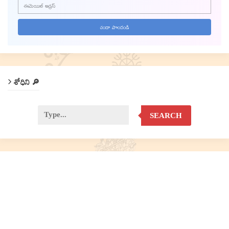
శోధిని 🔎
SEARCH