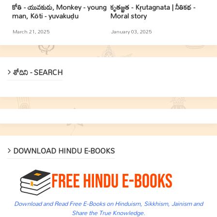
కోతి - యువకుడు, Monkey - young
కృతజ్ఞత - Kr̥utagnata | నీతికథ -
man, Kōti - yuvakuḍu
Moral story
March 21, 2025
January 03, 2025
శోదిని - SEARCH
DOWNLOAD HINDU E-BOOKS
Download and Read Free E-Books on Hinduism, Sikkhism, Jainism and
Share the True Knowledge.