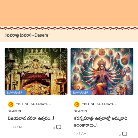
నవరాత్రి (దసరా) - Dasera
NAVARATRI
NAVARATRI
TELUGU BHAARATH
TELUGU BHAARATH
Navaratri
Navaratri
విజయవాడ దసరా ఉత్సవం..!
శరన్నవరాత్రి ఉత్సవాల్లో అమ్మవారి
అలంకారాలు..!
11:32 PM
0
1:47 AM
0