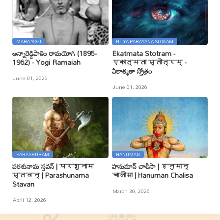
MAHA YOGI
NITYA PARAYANA SLOKAM
అన్నారెడ్డిపాళెం రామయోగి (1895-
Ekatmata Stotram -
1962) - Yogi Ramaiah
एकात्मता स्तोत्रम् -
ఏకాత్మతా స్తోత్రం
June 01, 2026
June 01, 2026
PARASHURAM
HANUMAN
పరశునామ స్తవన్ | परशुनाम
హనుమాన్ చాలీసా | हनुमान्
स्तवन् | Parashunama
चालीसा | Hanuman Chalisa
Stavan
March 30, 2026
April 12, 2026