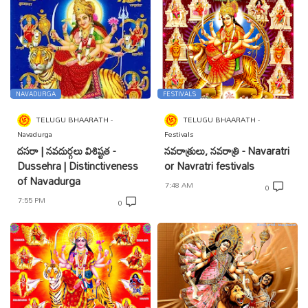
NAVADURGA
FESTIVALS
TELUGU BHAARATH
TELUGU BHAARATH
Navadurga
Festivals
దసరా | నవదుర్గలు విశిష్టత -
నవరాత్రులు, నవరాత్రి - Navaratri
Dussehra | Distinctiveness
or Navratri festivals
of Navadurga
7:48 AM
0
7:55 PM
0