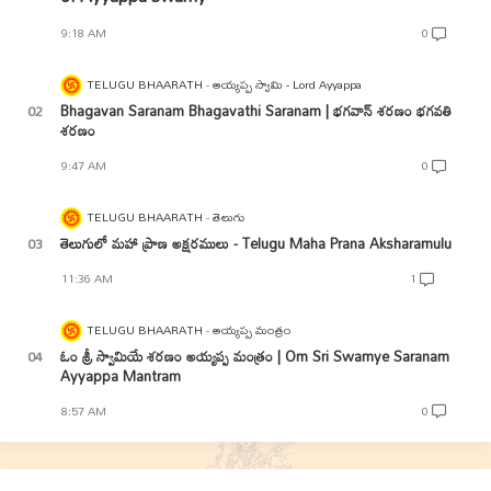
9:18 AM
0
TELUGU BHAARATH
అయ్యప్ప స్వామి - Lord Ayyappa
Bhagavan Saranam Bhagavathi Saranam | భగవాన్ శరణం భగవతి
శరణం
9:47 AM
0
TELUGU BHAARATH
తెలుగు
తెలుగులో మహా ప్రాణ అక్షరములు - Telugu Maha Prana Aksharamulu
11:36 AM
1
TELUGU BHAARATH
అయ్యప్ప మంత్రం
ఓం శ్రీ స్వామియే శరణం అయ్యప్ప మంత్రం | Om Sri Swamye Saranam
Ayyappa Mantram
8:57 AM
0