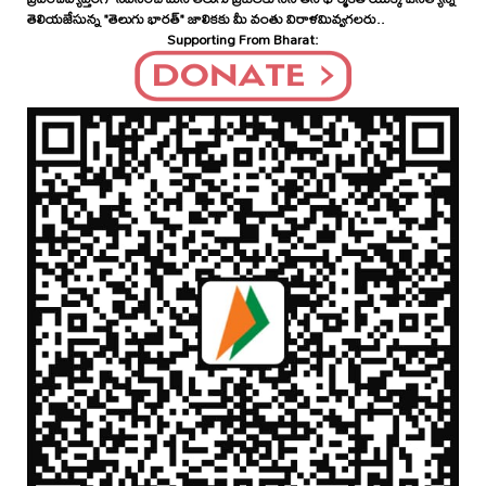
తెలియజేసున్న "తెలుగు భారత్" జాలికకు మీ వంతు విరాళమివ్వగలరు..
Supporting From Bharat: