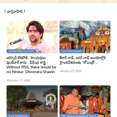
వార్తవాహిని !
DHIRENDRA SHASTRI
NATIONAL NEWS
ఆరెస్సెస్ లేకపోతే.. హిందువులు
కేదార్ నాథ్, బదరీ నాథ్ ఆలయాల్లోకి
వుండేవారే కాదు : ధీరేంద్ర శాస్త్రి -
హైందవేతరులకు ‘‘నోఎంట్రీ’’..
Without RSS, there would be
January 27, 2026
no Hindus: Dhirendra Shastri
February 17, 2026
KALESHWARAM
DR. MOHAN BHAGWAT NEWS