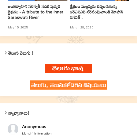
అంతర్వాహిని సరస్వతీ నదికి పుష్కర
శ్రీశైలం మల్లన్నను దర్శించుకున్న
వైభవం - A tribute to the inner
ఆర్ఎస్ఎస్ సర్‌సంఘ్‌చాలక్ మోహన్
Saraswati River
భగవత్..
May 15, 2025
March 28, 2025
తెలుగు వెలుగు !
వ్యాఖ్యానాలు!
Anonymous
Manchi information