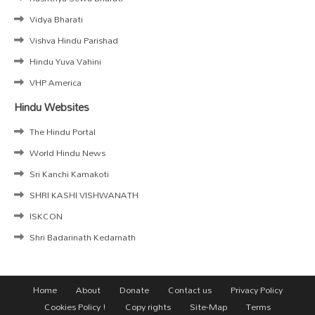
Vidya Bharati
Vishva Hindu Parishad
Hindu Yuva Vahini
VHP America
Hindu Websites
The Hindu Portal
World Hindu News
Sri Kanchi Kamakoti
SHRI KASHI VISHWANATH
ISKCON
Shri Badarinath Kedarnath
Home
About
Donate
Contact us
Privacy Policy
Cookies Policy !
Copy rights
Site-Map
Terms