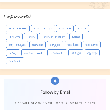
వ్యాస భాండాగారం!
Hindu Dharma
Hindu Lifestyle
Hinduism
Hindus
Hindutva
History
History of Hinduism
Karma
ఆత్మ - చైతన్యము
ఆదిగురువు
ఆధ్యాత్మికం
ఆయర్వేదం
ఆరు చక్రాలు
ఆరోగ్యం
ఆలయం-Temple
జాతీయవాదం
జీవన శైలి
తీర్థయాత్ర
తెలుగు భాష
Follow by Email
Get Notified About Next Update Direct to Your inbox