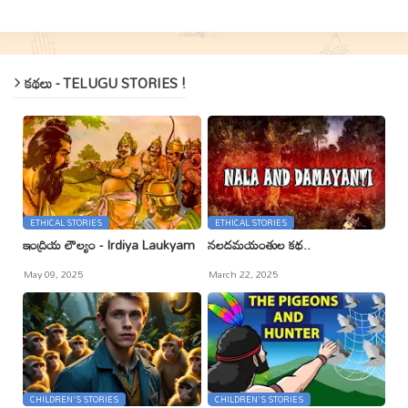
కథలు - TELUGU STORIES !
ETHICAL STORIES
ETHICAL STORIES
ఇంద్రియ లౌల్యం - Irdiya Laukyam
నలదమయంతుల కథ..
May 09, 2025
March 22, 2025
CHILDREN'S STORIES
CHILDREN'S STORIES