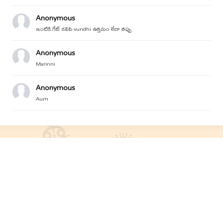
Anonymous
ఇంటికి గేట్ కలిపి vundhi ఉత్తమం లేదా తప్పు
Anonymous
Marinni
Anonymous
Aum