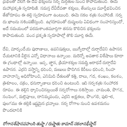
ప్రభలతో వెలిగే ఈ దేవి భక్తులను సర్వ దుర్గతుల నుంచి కాపాడుతుంది. ఈమె
మహాప్రకృతి స్వరూపిణి. సమస్త దేవీదేవతా శక్తులు, తేజస్సులు మూర్తీభవించిన
తేజోరూపం ఈ తల్లి స్వరూపంగా ఉంటుంది. ఈమె సకల శత్రు సంహారిణి. సర్వ
దు:ఖాలను నశింపజేస్తుంది. ఉగ్రరూపంతో దుష్టులను ఏవిధంగా సంహరిస్తుందో,
అదే సమయంలో పరమశాంతమూర్తిగా తనను కొలిచిన భక్తులను
కాపాడుతుంది. పంచ ప్రకృతి స్వరూపాల్లో తొలి మూర్తి ఈమే.
దేవి, మార్కండేయ పురాణాలు, ఉపనిషత్తులు, ఋగ్వేదాల్లో దుర్గాదేవిని ఉపాసన
చేయటానికి వీలైన ఎన్నో విధానాలు ఉన్నాయి. మరెన్నో అవతార విశేషాలు కూడా
ఈ గ్రంథాల్లో ఉన్నాయి. ఇచ్ఛ, జ్ఞాన, క్రియాశక్తుల సమష్టి ఆరాధనే దుర్గాదేవి
ఉపాసన. ఎర్రని వస్త్రాన్ని ధరించి, మణులు పొదిగిన కిరీటం ధరించి, సింహ
వాహనాన్ని అధిరోహించి, ఎనిమిది చేతులతో కత్తి, డాలు, గద, శంఖం, కలశం,
త్రిశూలం, చక్రం, ధనుర్బాణాలు ధరించి ఉంటుంది. ఇది సర్వశత్రు సంహారక
రూపం. ఈ తల్లిని ధ్యానించినట్లయితే సర్వరోగాలు నశిస్తాయి. చామంతి, పొగడ,
సంపెంగ, మల్లెపూలు, దానిమ్మపండు, ఎర్రని అక్షతలు, పొంగలి, పులి¬ర,
పులగము ఈ తల్లికి ఇష్టమైన ద్రవ్యాలు. సర్వ రోగాల నుంచి ఉపశమనం
పొందటానికి
రోగానశేషానపహంసి తుష్టా / రుష్టాతు కామాన్‌ సకలానభీష్టాన్‌