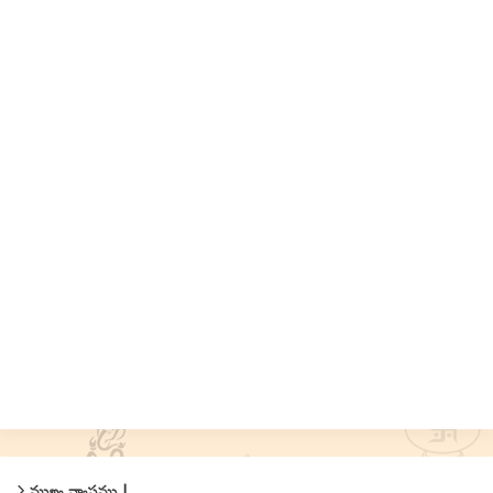
ముఖ్య వ్యాసము !