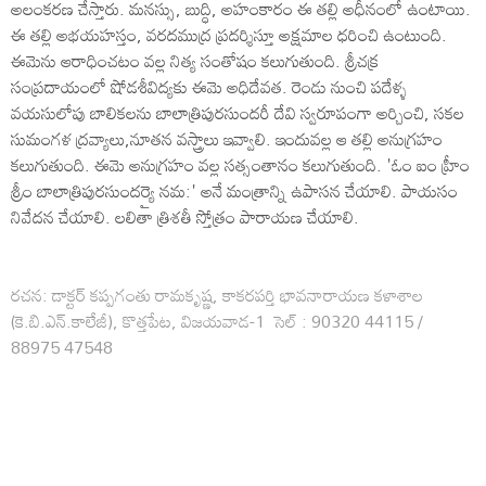
అలంకరణ చేస్తారు. మనస్సు, బుద్ధి, అహంకారం ఈ తల్లి అధీనంలో ఉంటాయి.
ఈ తల్లి అభయహస్తం, వరదముద్ర ప్రదర్శిస్తూ అక్షమాల ధరించి ఉంటుంది.
ఈమెను ఆరాధించటం వల్ల నిత్య సంతోషం కలుగుతుంది. శ్రీచక్ర
సంప్రదాయంలో షోడశీవిద్యకు ఈమె అధిదేవత. రెండు నుంచి పదేళ్ళ
వయసులోపు బాలికలను బాలాత్రిపురసుందరీ దేవి స్వరూపంగా అర్చించి, సకల
సుమంగళ ద్రవ్యాలు,నూతన వస్త్రాలు ఇవ్వాలి. ఇందువల్ల ఆ తల్లి అనుగ్రహం
కలుగుతుంది. ఈమె అనుగ్రహం వల్ల సత్సంతానం కలుగుతుంది. 'ఓం ఐం హ్రీం
శ్రీం బాలాత్రిపురసుందర్యై నమ:' అనే మంత్రాన్ని ఉపాసన చేయాలి. పాయసం
నివేదన చేయాలి. లలితా త్రిశతీ స్తోత్రం పారాయణ చేయాలి.
రచన: డాక్టర్ కప్పగంతు రామకృష్ణ, కాకరపర్తి భావనారాయణ కళాశాల
(కె.బి.ఎన్.కాలేజీ), కొత్తపేట, విజయవాడ-1 సెల్‌ : 90320 44115 /
88975 47548