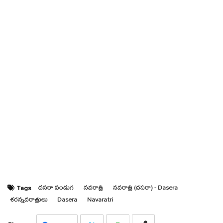
దసరా పండుగ
నవరాత్రి
నవరాత్రి (దసరా) - Dasera
Tags
శరన్నవరాత్రులు
Dasera
Navaratri