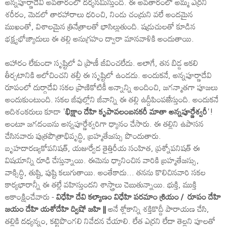
అన్నపూర్ణాదేవి అవతారంలో దర్శనమిస్తుంది. ఈ అవతారంలో అమ్మ ఎర్రని
శరీరం, మెడలో తారహారాలు ధరించి, నిండు చంద్రుని వలే అందమైన
ముఖంతో, విశాలమైన త్రినేత్రాలతో భాసిల్లుతుంది. షడ్రుచులతో కూడిన
భక్ష్యభోజ్యాదులు ఈ తల్లి అనుగ్రహం ద్వారా మానవాళికి అందుతాయి.
ఆహారం లేకుండా సృష్టిలో ఏ ప్రాణీ జీవించలేదు. అలాగే, తన బిడ్డ ఆకలి
తీర్చటానికి ఆలోచించని తల్లీ ఈ సృష్టిలో ఉండదు. అందుకనే, అన్నపూర్ణాదేవి
రూపంలో దుర్గాదేవి సకల ప్రాణికోటికీ అన్నాన్ని అందించి, జగన్మాతగా పూజలు
అందుకుంటుంది. సకల జీవుల్లోని జీవాన్ని ఈ తల్లి ఉద్దీపింపజేస్తుంది. అందుకనే
ఆదిశంకరులు కూడా '
భిక్షాం దేహి కృపావలంబనకరీ మాతా అన్నపూర్ణేశ్వరీ
'!
అంటూ జగదంబను అన్నపూర్ణేశ్వరిగా ధ్యానం చేసారు. ఈ తల్లిని ఉపాసన
చేసినవారు పుత్రపౌత్రాభివృద్ధి, బ్రహ్మతేజస్సు పొందుతారు.
బృహదారణ్యకోపనిషత్‌, యజుర్వేద తైత్తిరీయ సంహిత, ప్రశ్నోపనిషత్‌ ఈ
విషయాన్ని రూఢి చేస్తున్నాయి. ఈమెను ధ్యానించిన వారికి బ్రహ్మతేజస్సు,
వాక్సిద్ధి, తుష్టి, పుష్టి కలుగుతాయి. అంతేకాదు... తనను కొలిచినవారి సకల
కార్యభారాన్నీ ఈ తల్లే వహిస్తుందని శాస్త్రాలు చెబుతున్నాయి. భుక్తి, ముక్తి
ఆకాంక్షించేవారు -
విధేహి దేవి కల్యాణం విధేహి పరమాం శ్రియం / రూపం దేహి
జయం దేహి యశోదేహి ద్విషో జహి ||
అనే శ్లోకాన్ని శక్తికొద్దీ పారాయణ చేసి,
తల్లికి దధ్యన్నం, కట్టెపొంగలి నివేదన చేయాలి. లేత ఎర్రని లేదా తెల్లని పూలతో