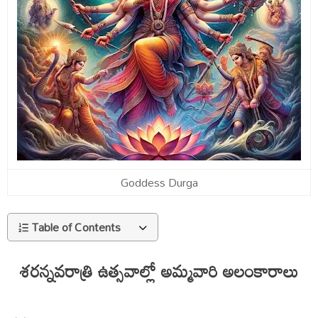
Goddess Durga
Table of Contents
శరన్నవరాత్రి ఉత్సవాల్లో అమ్మవారి అలంకారాలు