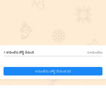
0 కామెంట్‌లు
కామెంట్‌ను పోస్ట్ చేయండి
కామెంట్‌ను పోస్ట్ చేయండి (0)