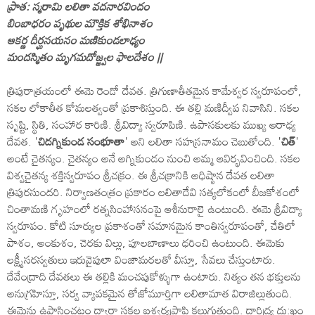
ప్రాత: స్మరామి లలితా వదనారవిందం
బింబాధరం పృథుల మౌక్తిక శోభినాశం
ఆకర్ణ దీర్ఘనయనం మణికుండలాఢ్యం
మందస్మితం మృగమదోజ్జ్వల ఫాలదేశం ||
త్రిపురాత్రయంలో ఈమె రెండో దేవత. త్రిగుణాతీతమైన కామేశ్వర స్వరూపంలో,
సకల లోకాతీత కోమలత్వంతో ప్రకాశిస్తుంది. ఈ తల్లి మణిద్వీప నివాసిని. సకల
సృష్టి, స్థితి, సంహార కారిణి. శ్రీవిద్యా స్వరూపిణి. ఉపాసకులకు ముఖ్య ఆరాధ్య
దేవత. '
చిదగ్నికుండ సంభూతా
' అని లలితా సహస్రనామం చెబుతోంది. '
చిత్‌
'
అంటే చైతన్యం. చైతన్యం అనే అగ్నికుండం నుంచి అమ్మ ఆవిర్భవించింది. సకల
విశ్వచైతన్య శక్తిస్వరూపం శ్రీచక్రం. ఈ శ్రీచక్రానికి అధిష్ఠాన దేవత లలితా
త్రిపురసుందరి. నిర్వాణతంత్రం ప్రకారం లలితాదేవి సత్యలోకంలో బీజకోశంలో
చింతామణి గృహంలో రత్నసింహాసనంపై ఆశీనురాలై ఉంటుంది. ఈమె శ్రీవిద్యా
స్వరూపం. కోటి సూర్యుల ప్రకాశంతో సమానమైన కాంతిస్వరూపంతో, చేతిలో
పాశం, అంకుశం, చెరకు విల్లు, పూలబాణాలు ధరించి ఉంటుంది. ఈమెకు
లక్ష్మీసరస్వతులు ఇరువైపులా వింజామరలతో వీస్తూ, సేవలు చేస్తుంటారు.
దేవేంద్రాది దేవతలు ఈ తల్లికి మంచపుకోళ్ళుగా ఉంటారు. నిత్యం తన భక్తులను
అనుగ్రహిస్తూ, సర్వ వ్యాపకమైన తోజోమూర్తిగా లలితామాత విరాజిల్లుతుంది.
ఈమెను ఉపాసించటం ద్వారా సకల ఐశ్వర్యప్రాప్తి కలుగుతుంది. దారిద్య్ర దు:ఖం