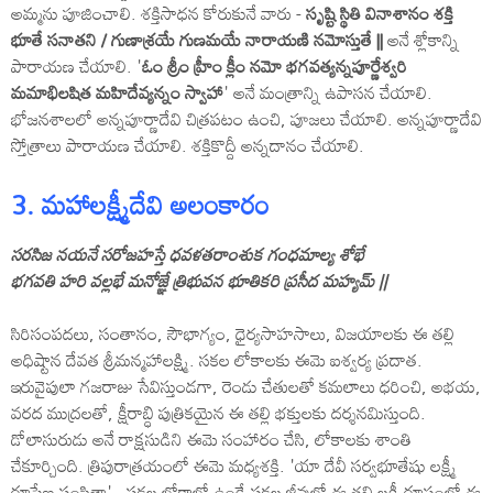
అమ్మను పూజించాలి. శక్తిసాధన కోరుకునే వారు -
సృష్టి స్థితి వినాశానం శక్తి
భూతే సనాతని / గుణాశ్రయే గుణమయే నారాయణి నమోస్తుతే ||
అనే శ్లోకాన్ని
పారాయణ చేయాలి. '
ఓం శ్రీం హ్రీం క్లీం నమో భగవత్యన్నపూర్ణేశ్వరి
మమాభిలషిత మహిదేవ్యన్నం స్వాహా
' అనే మంత్రాన్ని ఉపాసన చేయాలి.
భోజనశాలలో అన్నపూర్ణాదేవి చిత్రపటం ఉంచి, పూజలు చేయాలి. అన్నపూర్ణాదేవి
స్తోత్రాలు పారాయణ చేయాలి. శక్తికొద్దీ అన్నదానం చేయాలి.
3. మహాలక్ష్మీదేవి అలంకారం
సరసిజ నయనే సరోజహస్తే ధవళతరాంశుక గంధమాల్య శోభే
భగవతి హరి వల్లభే మనోజ్ఞే త్రిభువన భూతికరి ప్రసీద మహ్యమ్‌ ||
సిరిసంపదలు, సంతానం, సౌభాగ్యం, ధైర్యసాహసాలు, విజయాలకు ఈ తల్లి
అధిష్టాన దేవత శ్రీమన్మహాలక్ష్మి. సకల లోకాలకు ఈమె ఐశ్వర్య ప్రదాత.
ఇరువైపులా గజరాజు సేవిస్తుండగా, రెండు చేతులతో కమలాలు ధరించి, అభయ,
వరద ముద్రలతో, క్షీరాబ్ధి పుత్రికయైన ఈ తల్లి భక్తులకు దర్శనమిస్తుంది.
డోలాసురుడు అనే రాక్షసుడిని ఈమె సంహారం చేసి, లోకాలకు శాంతి
చేకూర్చింది. త్రిపురాత్రయంలో ఈమె మధ్యశక్తి. 'యా దేవీ సర్వభూతేషు లక్ష్మీ
రూపేణ సంస్థితా' - సకల లోకాల్లో ఉండే సకల జీవుల్లో ఈ తల్లి లక్ష్మీరూపంలో ఈ