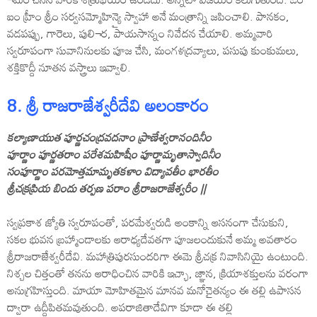
ఐం హ్రీం శ్రీం సర్వసమ్మోహిన్యై స్వాహా అనే మంత్రాన్ని జపించాలి. పానకం,
వడపప్పు, గారెలు, పులి¬ర, పాయసాన్నం నివేదన చేయాలి. అమ్మవారి
స్వరూపంగా సువానినులకు పూజ చేసి, మంగళద్రవ్యాలు, పసుపు కుంకుమలు,
శక్తికొద్దీ నూతన వస్త్రాలు ఇవ్వాలి.
8. శ్రీ రాజరాజేశ్వరీదేవి అలంకారం
కల్యాణాయుత పూర్ణచంద్రవదనాం ప్రాణేశ్వరానందినీం
పూర్ణాం పూర్ణతరాం పరేశమహిషీం పూర్ణామృతాస్వాదినీం
సంపూర్ణాం పరమోత్తమామృతకళాం విద్యావతీం భారతీం
శ్రీచక్రప్రియ బిందు తర్పణ పరాం శ్రీరాజరాజేశ్వరీం ||
స్వప్రకాశ జ్యోతి స్వరూపంతో, పరమేశ్వరుడి అంకాన్ని ఆసనంగా చేసుకుని,
సకల భువన బ్రహ్మాండాలకు ఆరాధ్యదేవతగా పూజలందుకునే అమ్మ అవతారం
శ్రీరాజరాజేశ్వరీదేవి. మహాత్రిపురసుందరిగా ఈమె శ్రీచక్ర నివాసినియై ఉంటుంది.
నిశ్చల చిత్తంతో తనను ఆరాధించిన వారికి ఇచ్ఛా, జ్ఞాన, క్రియాశక్తులను వరంగా
అనుగ్రహిస్తుంది. మాయా మోహితమైన మానవ మనోచైతన్యం ఈ తల్లి ఉపాసన
ద్వారా ఉద్దీపితమవుతుంది. అపరాజితాదేవిగా కూడా ఈ తల్లి