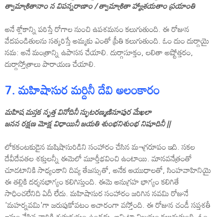
త్వామాశ్రితానాం న విపన్నరాణాం / త్వామాశ్రితా హ్యాశ్రయతాం ప్రయాంతి
అనే శ్లోకాన్ని పఠిస్తే రోగాల నుంచి ఉపశమనం కలుగుతుంది. ఈ రోజున
వేదపండితులను సత్కరిస్తే అమ్మకు ఎంతో ప్రీతి కలుగుతుంది. ఓం దుం దుర్గాయై
నమ: అనే మంత్రాన్ని ఉపాసన చేయాలి. దుర్గాసూక్తం, లలితా అష్టోత్తరం,
దుర్గాస్తోత్రాలు పారాయణ చేయాలి.
7. మహిషాసుర మర్దినీ దేవి అలంకారం
మహిష మస్తక నృత్త వినోదినీ స్ఫుటరణ్మణినూపుర మేఖలా
జనన రక్షణ మోక్ష విధాయినీ జయతి శుంభనిశుంభ నిషూదినీ ||
లోకకంటకుడైన మషిషాసురిడిని సంహారం చేసిన మ¬గ్రరూపం ఇది. సకల
దేవీదేవతల శక్తులన్నీ ఈమెలో మూర్తీభవించి ఉంటాయి. మానవనేత్రంతో
చూడటానికి సాధ్యంకాని దివ్య తేజస్సుతో, అనేక ఆయుధాలతో, సింహవాహినియై
ఈ తల్లికి దర్శనభాగ్యం కలిగిస్తుంది. ఈమె అనుగ్రహ భాగ్యం కలిగితే
సాధించలేనిది ఏదీ లేదు. మహిషాసుర సంహారం జరిగిన నవమి రోజునే
'మహర్నవమి'గా జరుపుకోవటం ఆచారంగా వస్తోంది. ఈ రోజున చండీ సప్తశతీ
¬మం చేసిన వారికి శత్రుభయం ఉండదు. అన్నిటా విజయం కలుగుతుంది. ఓం