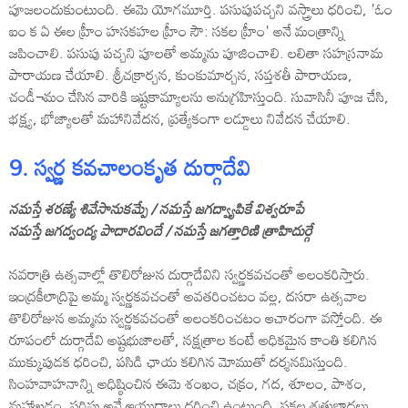
పూజలందుకుంటుంది. ఈమె యోగమూర్తి. పసుపుపచ్చని వస్త్రాలు ధరించి, 'ఓం
ఐం క ఏ ఈల హ్రీం హసకహల హ్రీం సౌ: సకల హ్రీం' అనే మంత్రాన్ని
జపించాలి. పసుపు పచ్చని పూలతో అమ్మను పూజించాలి. లలితా సహస్రనామ
పారాయణ చేయాలి. శ్రీచక్రార్చన, కుంకుమార్చన, సప్తశతీ పారాయణ,
చండీ¬మం చేసిన వారికి ఇష్టకామ్యాలను అనుగ్రహిస్తుంది. సువాసినీ పూజ చేసి,
భక్ష్య, భోజ్యాలతో మహానివేదన, ప్రత్యేకంగా లడ్డూలు నివేదన చేయాలి.
9. స్వర్ణ కవచాలంకృత దుర్గాదేవి
నమస్తే శరణ్యే శివేసానుకమ్పే / నమస్తే జగద్వ్యాపికే విశ్వరూపే
నమస్తే జగద్వంద్య పాదారవిందే / నమస్తే జగత్తారిణి త్రాహిదుర్గే
నవరాత్రి ఉత్సవాల్లో తొలిరోజున దుర్గాదేవిని స్వర్ణకవచంతో అలంకరిస్తారు.
ఇంద్రకీలాద్రిపై అమ్మ స్వర్ణకవచంతో అవతరించటం వల్ల, దసరా ఉత్సవాల
తొలిరోజున అమ్మను స్వర్ణకవచంతో అలంకరించటం ఆచారంగా వస్తోంది. ఈ
రూపంలో దుర్గాదేవి అష్టభుజాలతో, నక్షత్రాల కంటే అధికమైన కాంతి కలిగిన
ముక్కుపుడక ధరించి, పసిడి ఛాయ కలిగిన మోముతో దర్శనమిస్తుంది.
సింహవాహనాన్ని అధిష్ఠించిన ఈమె శంఖం, చక్రం, గద, శూలం, పాశం,
మహాఖడ్గం, పరిఘ అనే ఆయుధాలు ధరించి ఉంటుంది. సకల శత్రుబాధలు