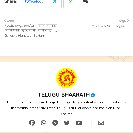
Facebook
Twit
Wha
పాతది
కొత్తది
శ్రీ గణేశ సూక్తం (ఋగ్వేద) - श्री गणेश
ter
tsap
విజయవాడ దసరా ఉత్సవం..!
(गणपति) सूक्तम् (ऋग्वेद) - Sri
Ganesha (Ganapati) Suktam
p
TELUGU BHAARATH
Telugu Bharath is Indian telugu language daily spiritual web journal which is
the worlds largest circulated Telugu spiritual works and more on Hindu
Dharma.