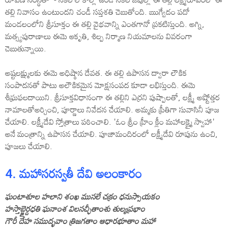
తల్లి నివాసం ఉంటుందని చండీ సప్తశతి చెబుతోంది. ఋగ్వేదం పదో
మండలంలోని శ్రీసూక్తం ఈ తల్లి వైభవాన్ని ఎంతగానో ప్రకటిస్తుంది. అగ్ని,
మత్స్యపురాణాలు ఈమె ఆకృతి, శిల్ప నిర్మాణ నియమాలను వివరంగా
చెబుతున్నాయి.
అష్టలక్ష్ములకు ఈమె అధిష్ఠాన దేవత. ఈ తల్లి ఉపాసన ద్వారా లౌకిక
సంపాదనతో పాటు అలౌకికమైన మోక్షసంపద కూడా లభిస్తుంది. ఈమె
శీఘ్రఫలదాయిని. శ్రీసూక్తవిధానంగా ఈ తల్లిని ఎర్రని పుష్పాలతో, లక్ష్మీ అష్టోత్తర
నామాలతోఅర్చించి, పూర్ణాలు నివేదన చేయాలి. అమ్మకు ప్రీతిగా సువాసినీ పూజ
చేయాలి. లక్ష్మీదేవి స్తోత్రాలు పఠించాలి. 'ఓం శ్రీం హ్రీం క్లీం మహాలక్ష్మై స్వాహా'
అనే మంత్రాన్ని ఉపాసన చేయాలి. పూజామందిరంలో లక్ష్మీదేవి రూపును ఉంచి,
పూజలు చేయాలి.
4. మహాసరస్వతీ దేవి అలంకారం
ఘంటాశూల హలాని శంఖ ముసలే చక్రం ధనుస్సాయకం
హస్తాబ్జైర్దధతి ఘనాంశ విలసచ్ఛీతాంశు తుల్యప్రభాం
గౌరీ దేహ సముద్భవాం త్రిజగతాం ఆధారభూతాం మహా