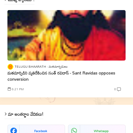
TELUGU BHAARATH
మతమార్పిడులు
మతమార్పిడిని వ్యతిరేకించిన సంత్‌ రవిదాస్‌ - Sant Ravidas opposes
conversion
6:21 PM
0
మా అంతర్జాల వేదికలు!
Facebook
Whatsapp