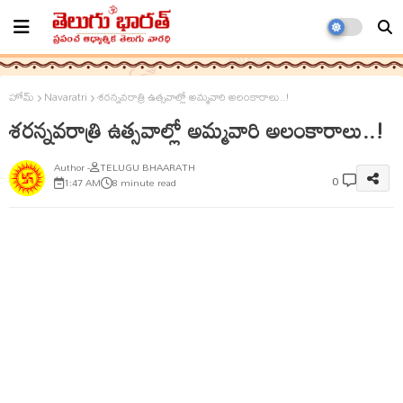
హోమ్
Navaratri
శరన్నవరాత్రి ఉత్సవాల్లో అమ్మవారి అలంకారాలు..!
శరన్నవరాత్రి ఉత్సవాల్లో అమ్మవారి అలంకారాలు..!
TELUGU BHAARATH
0
1:47 AM
8 minute read