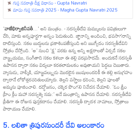
గుప్త నవరాత్రి దీక్ష విధానం - Gupta Navratri
మాఘ గుప్త నవరాత్రి 2025 - Magha Gupta Navratri 2025
'
వాజేభిర్వాజినీవతీ
...' అని మంత్రం. - సరస్వతీదేవి మమ్ములను పవిత్రులుగా
చేసి, మాకు అన్నపూర్ణగా అన్నం పెడుతుంది. జ్ఞానాన్ని అందించి, భవసాగరాన్ని
దాటిస్తుంది. సకల బుద్ధులను ప్రకాశింపజేస్తుంది అని ఋగ్వేదం సరస్వతీదేవిని
స్తోత్రం చేస్తోంది. 'అ' నుంచి 'క్ష' వరకు ఉన్న అన్ని అక్షరాలతో ఏర్పడే సకల
వాజ్ఞ్మయము, సంగీతాది సకల కళలూ ఈ తల్లి వరప్రసాదమే. అందుకనే సరస్వతీ
ఉపాసన ద్వారా సకల విద్యలూ కరతలామలకం అవుతాయని పెద్దలు చెబుతారు.
వ్యాసుడు, వాల్మీకి, యాజ్ఞవల్క్యుడు మొదలైన ఋషులందరికీ ఈ తల్లి అనుగ్రహం
ద్వారానే లోకోత్తరచరితులయ్యారు. తెల్లని వస్త్రాలు ధరించి, తెల్లని పూలతో
అమ్మను పూజించాలి. దద్ధోజనం, చక్కెర పొంగలి నివేదన చేయాలి. 'ఓం శ్రీం
హ్రీం క్లీం మహా సరస్వత్యై నమ:' అనే మంత్రాన్ని ఉపాసన చేయాలి. సరస్వతీదేవి
ప్రీతిగా ఈ రోజున పుస్తకదానం చేయాలి. సరస్వతీ ద్వాదశ నామాలు, స్తోత్రాలు
పారాయణ చేయాలి.
5. లలితా త్రిపురసుందరీ దేవి అలంకారం