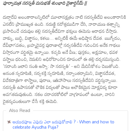
పూర్వామత్ర సరస్వతీ మనుభజే శుంభాది దైతార్దినీమ్‌ ||
దుర్గాదేవి అలంకారాలన్నిటిలో మూలానక్షత్రం నాటి సరస్వతీదేవి అలంకారానికి
ఎనలేని ప్రాముఖ్యత ఉంది. నరుణ్ణి నరోత్తముడిగా చేసి, నారాయణ తత్త్వాన్ని
ప్రసాదించే చదువుల తల్లి సరస్వతీదేవిగా భక్తులు ఈమెను ఆరాధన చేస్తారు.
వాక్కు, బుద్ధి, విజ్ఞానం, కళలు... అన్నిటికీ ఈమే అధిష్ఠాన దేవత. ఋగ్వేదం,
దేవీభాగవతం, బ్రహ్మవైవర్త పురాణాల్లో సర్వసతీదేవి గురించిన అనేక గాథలు
విస్తారంగా వర్ణితమై ఉన్నాయి. కచ్ఛపి అనే వీణ; పుస్తకం, అక్షమాల, ధవళ
వస్త్రాలు ధరించి, నెమలిని అధిరోహించిన రూపంలో ఈ తల్లి దర్శనమిస్తుంది.
'సరాంసి జలాని సంతి ఆస్వా: సా సరస్వతి' - అని మేదినీకోశం చెబుతోంది.
అనంత స్వరూపిణి, సర్వశక్తి స్వరూపిణి, సర్వాంతర్యామిని, విజ్ఞానదేవత,
వివేకదాత్రిగా శాస్త్రాలు, పురాణ, ఇతిహాసాలు సరస్వతీదేవిని వర్ణిస్తున్నాయి.
సరస్వతీ ఉపాసనతో లౌకిక విద్యలతో పాటు అలౌకికమైన మోక్షవిద్య కూడా
అవగతమవుతుంది. సకల చరాచరకోటిలో వాగ్రూపంలో ఉంటూ, వారిని
చైతన్యవంతులుగా చేసే శక్తి ఈమెది.
Also Read
ఆయుధపూజ ఎపుడు ఎలా జరుపుకోవాలి ? - When and how to
celebrate Ayudha Puja?