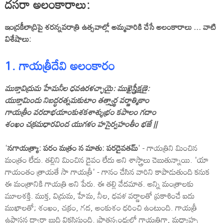
దసరా అలంకారాలు:
ఇంద్రకీలాద్రిపై శరన్నవరాత్రి ఉత్సవాల్లో అమ్మవారికి చేసే అలంకారాలు ... వాటి
విశేషాలు:
1. గాయత్రీదేవి అలంకారం
ముక్తావిద్రుమ హేమనీల ధవఉరళచ్ఛాయై: ముఖైస్త్రీక్షణై:
యుక్తామిందు నిబద్ధరత్నమకుటాం తత్త్వార్థ వర్ణాత్మికాం
గాయత్రీం వరదాభయాంకుశకశాశ్శుభ్రం కపాలం గదాం
శంఖం చక్రమధారవింద యుగళం హసైర్వహంతీం భజే ||
'
నగాయత్య్రా: పరం మత్రం న మాతు: పరదైవతమ్‌
' - గాయత్రిని మించిన
మంత్రం లేదు. తల్లిని మించిన దైవం లేదు అని శాస్త్రాలు చెబుతున్నాయి. 'యా
గాయంతం త్రాయతే సా గాయత్రీ' - గానం చేసిన వారిని కాపాడుతుంది కనుక
ఈ మంత్రానికి గాయత్రి అని పేరు. ఈ తల్లి వేదమాత. అన్ని మంత్రాలకు
మూలశక్తి. ముక్త, విద్రుమ, హేమ, నీల, ధవళ వర్ణాలతో ప్రకాశించే ఐదు
ముఖాలతో; శంఖం, చక్రం, గద, అంకుశం ధరించి ఉంటుంది. గాయత్రీ
ఉపాసన ద్వారా బుద్ధి వికసిస్తుంది. ప్రాతస్సంధ్యలో గాయత్రిగా, మధ్యాహ్న