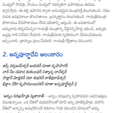
సంధ్యలో సావిత్రి, సాయం సంధ్యలో సరస్వతిగా ఉపాసకులు ఈమెను
ధ్యానిస్తారు. ఈ తల్లి ఉపాసన ద్వారా అనంతమైన మంత్రశక్తి కలుగుతుంది. సకల
దురిత ఉపద్రవాలూ తొలగుతాయి. బ్రహ్మజ్ఞానం కలుగుతుంది. గాయత్రీమంత్ర
పారాయణ వేదపారాయణ చేసిన ఫలితాన్ని ఇస్తుంది. ఈ అవతారంలో
అమ్మవారు దర్శనమిచ్చిన గాయత్రీ మంత్రాన్ని వీలైనన్నిసార్లు జపించి, అమ్మకు
అల్లపు గారె నివేదన చేయాలి. గాయత్రీమాత స్వరూపంగా వేదపండితులను
అర్చించాలి. బ్రాహ్మణ పూజ చేయాలి. గాయత్రీ స్తోత్రాలు పఠించాలి.
2. అన్నపూర్ణాదేవి అలంకారం
ఉర్వీ సర్వజయేశ్వరీ జయకరీ మాతా కృపాసాగరీ
నారీ నీల సమాన కుతంలధరీ నిత్యాన్న దానేశ్వరీ
సాక్షాన్‌ మోక్షకరీ సదా శుభకరీ కాశీపురాధీశ్వరీ
భిక్షాం దేహి కృపావలంబనకరీ మాతా అన్నపూర్ణేశ్వరీ ||
'
అన్నం పరబ్రహ్మేతి వ్యజానాత్‌
' - అన్నం పరబ్రహ్మ స్వరూపమని ఉపనిషత్తులు
చెబుతున్నాయి. ఒక చేతిలో మధురసాలతో కూడి ఉన్న మాణిక్యపాత్ర, మరొక
చేతిలో అన్నాన్ని అనుగ్రహించే రతనాల గరిటె ధరించిన రూపంలో అమ్మ