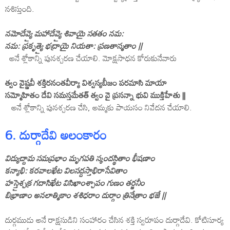
నశిస్తుంది.
నమోదేవ్యై మహాదేవ్యై శివాయై సతతం నమ:
నమ: ప్రకృత్యై భద్రాయై నియతా: ప్రణతాస్మతాం ||
అనే శ్లోకాన్ని పునశ్చరణ చేయాలి. మోక్షసాధన కోరుకునేవారు
త్వం వైష్ణవీ శక్తిరనంతవీర్యా విశ్వస్యబీజం పరమాసి మాయా
సమ్మోహితం దేవి సమస్తమేతత్‌ త్వం వై ప్రసన్నా భువి ముక్తిహేతు ||
అనే శ్లోకాన్ని పునశ్చరణ చేసి, అమ్మకు పాయసం నివేదన చేయాలి.
6. దుర్గాదేవి అలంకారం
విద్యుద్దామ సమప్రభాం మృగపతి స్కందస్థితాం భీషణాం
కన్యాభి: కరవాలఖేట విలసద్దస్తాభిరాసేవితాం
హస్తైశ్చక్ర గదాసిఖేట విసిఖాంశ్చాపం గుణం తర్జనీం
బిభ్రాణాం అనలాత్మికాం శశిధరాం దుర్గాం త్రినేత్రాం భజే ||
దుర్గముడు అనే రాక్షసుడిని సంహారం చేసిన శక్తి స్వరూపం దుర్గాదేవి. కోటిసూర్య