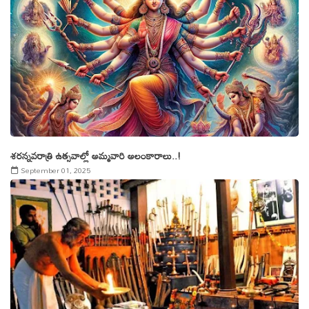
శరన్నవరాత్రి ఉత్సవాల్లో అమ్మవారి అలంకారాలు..!
September 01, 2025