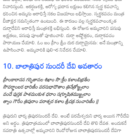
నివారిస్తుంది. ఆకర్షణశక్తి, ఆరోగ్య ప్రదాన లక్షణం కలిగిన స్వర్ణ కవచాన్ని
ధరించిన అమ్మను ఆరాధిస్తే సకల విజయాలు లభిస్తాయి. స్వర్ణకవచం మంత్ర
బీజాక్షర సమన్వితంగా ఉంటుంది. ఈ కారణం వల్ల స్వర్ణకవచాలంకృత
దుర్గాదేవిని ఆరాధిస్తే మంత్రశక్తి లభిస్తుంది. ఈ రోజున అమ్మవారిని పసుపు
అక్షతలు, పసుపు పూలతో పూజించాలి. దుర్గా అష్టోత్తరం, దుర్గాకవచం
పారాయణ చేయాలి. ఓం ఐం హ్రీం శ్రీం దుర దుర్గాయైనమ: అనే మంత్రాన్ని
ఉపాసించాలి. అమ్మవారికి పులి¬ర నివేదన చేయాలి.
10. బాలాత్రిపుర సుందరీ దేవి అవతారం
హ్రీంకారాసన గర్భితానల శిఖాం సౌ:క్లీం కళాంబిభ్రతీం
సౌవర్ణాంబర ధారిణీం వరసుధాదౌతాం త్రినేత్రోజ్జ్వలాం
వందే పుస్తక పాశమంకుశ ధరాం సగ్భ్రూషితముజ్జ్వలాం
త్వాం గౌరీం త్రిపురాం పరాత్పర కళాం శ్రీచక్ర సంచారిణీం ||
త్రిపురుని భార్య త్రిపురసుందరీ దేవి. అంటే పరమేశ్వరుని భార్య అయిన గౌరీదేవి
అని అర్థం. త్రిపురాత్రయంలో బాలాత్రిపురసుందరీ దేవి తొలి దేవత. అందుకనే
నవరాత్రి ఉత్సవాల్లో అమ్మవారిని రెండోరోజున బాలాత్రిపురసుందరీ దేవిగా