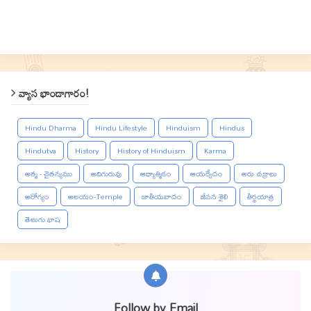
వ్యాస భాండాగారం!
Hindu Dharma
Hindu Lifestyle
Hinduism
Hindus
Hindutva
History
History of Hinduism
Karma
ఆత్మ - చైతన్యము
ఆదిగురువు
ఆధ్యాత్మికం
ఆయర్వేదం
ఆరు చక్రాలు
ఆరోగ్యం
ఆలయం-Temple
జాతీయవాదం
జీవన శైలి
తీర్థయాత్ర
తెలుగు భాష
Follow by Email