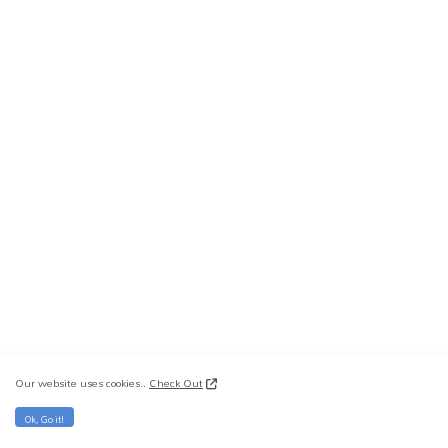
Our website uses cookies..
Check Out
Ok, Go it!