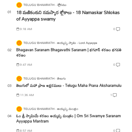
TELUGU BHAARATH
శ్లోకము
18 మణికంఠుని నమస్కార శ్లోకాలు - 18 Namaskar Shlokas
of Ayyappa swamy
9:18 AM
0
TELUGU BHAARATH
అయ్యప్ప స్వామి - Lord Ayyappa
Bhagavan Saranam Bhagavathi Saranam | భగవాన్ శరణం భగవతి
శరణం
9:47 AM
0
TELUGU BHAARATH
తెలుగు
తెలుగులో మహా ప్రాణ అక్షరములు - Telugu Maha Prana Aksharamulu
11:36 AM
1
TELUGU BHAARATH
అయ్యప్ప మంత్రం
ఓం శ్రీ స్వామియే శరణం అయ్యప్ప మంత్రం | Om Sri Swamye Saranam
Ayyappa Mantram
8:57 AM
0