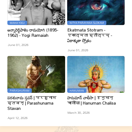
MAHA YOGI
NITYA PARAYANA SLOKAM
అన్నారెడ్డిపాళెం రామయోగి (1895-
Ekatmata Stotram -
1962) - Yogi Ramaiah
एकात्मता स्तोत्रम् -
ఏకాత్మతా స్తోత్రం
June 01, 2026
June 01, 2026
PARASHURAM
HANUMAN
పరశునామ స్తవన్ | परशुनाम
హనుమాన్ చాలీసా | हनुमान्
स्तवन् | Parashunama
चालीसा | Hanuman Chalisa
Stavan
March 30, 2026
April 12, 2026