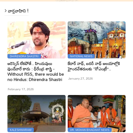
వార్తవాహిని !
DHIRENDRA SHASTRI
NATIONAL NEWS
ఆరెస్సెస్ లేకపోతే.. హిందువులు
కేదార్ నాథ్, బదరీ నాథ్ ఆలయాల్లోకి
వుండేవారే కాదు : ధీరేంద్ర శాస్త్రి -
హైందవేతరులకు ‘‘నోఎంట్రీ’’..
Without RSS, there would be
January 27, 2026
no Hindus: Dhirendra Shastri
February 17, 2026
KALESHWARAM
DR. MOHAN BHAGWAT NEWS