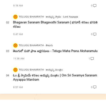
9:18 AM
0
TELUGU BHAARATH
అయ్యప్ప స్వామి - Lord Ayyappa
Bhagavan Saranam Bhagavathi Saranam | భగవాన్ శరణం భగవతి
శరణం
9:47 AM
0
TELUGU BHAARATH
తెలుగు
తెలుగులో మహా ప్రాణ అక్షరములు - Telugu Maha Prana Aksharamulu
11:36 AM
1
TELUGU BHAARATH
అయ్యప్ప మంత్రం
ఓం శ్రీ స్వామియే శరణం అయ్యప్ప మంత్రం | Om Sri Swamye Saranam
Ayyappa Mantram
8:57 AM
0