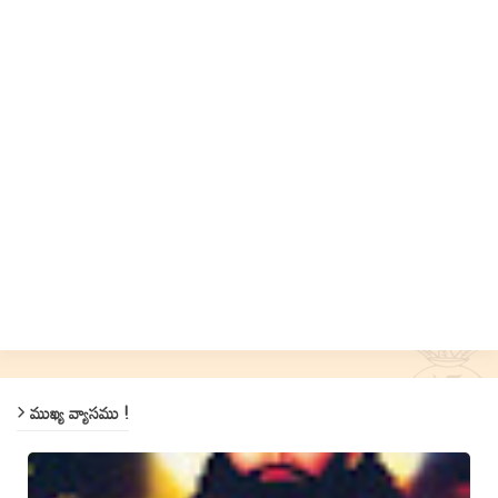
ముఖ్య వ్యాసము !