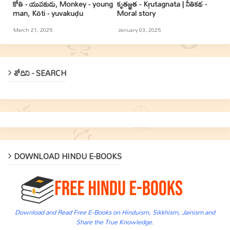
కోతి - యువకుడు, Monkey - young
కృతజ్ఞత - Kr̥utagnata | నీతికథ -
man, Kōti - yuvakuḍu
Moral story
March 21, 2025
January 03, 2025
శోదిని - SEARCH
DOWNLOAD HINDU E-BOOKS
Download and Read Free E-Books on Hinduism, Sikkhism, Jainism and
Share the True Knowledge.