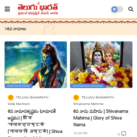
శివ నామాలు
VEDA MANTRAM
SHIVANAMA MAHIMA
TELUGU BHAARATH
TELUGU BHAARATH
Veda Mantram
Shivanama Mahima
శివ నామావళ్యష్టకం (నామావళీ
శివ నామ మహిమ | Shivanama
అష్టకం) | शिव
Mahima | Glory of Shiva
नामावल्यष्टकं
Nama
(नामावली अष्टकं) | Shiva
10:20 PM
0