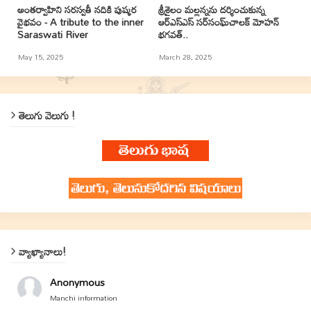
అంతర్వాహిని సరస్వతీ నదికి పుష్కర
శ్రీశైలం మల్లన్నను దర్శించుకున్న
వైభవం - A tribute to the inner
ఆర్ఎస్ఎస్ సర్‌సంఘ్‌చాలక్ మోహన్
Saraswati River
భగవత్..
May 15, 2025
March 28, 2025
తెలుగు వెలుగు !
వ్యాఖ్యానాలు!
Anonymous
Manchi information