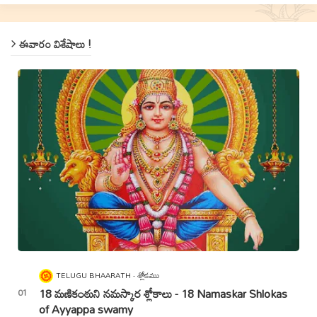
ఈవారం విశేషాలు !
TELUGU BHAARATH
శ్లోకము
18 మణికంఠుని నమస్కార శ్లోకాలు - 18 Namaskar Shlokas
of Ayyappa swamy