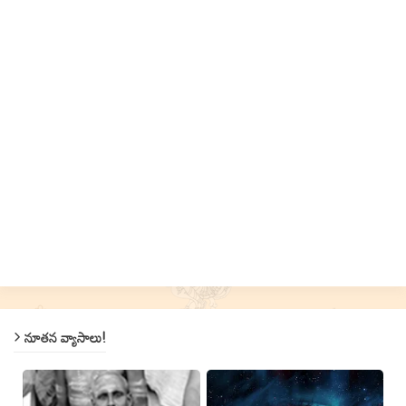
నూతన వ్యాసాలు!