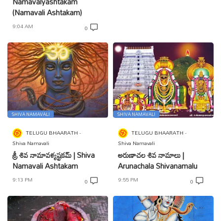
Namavalyashtakam
(Namavali Ashtakam)
9:04 AM
0
SHIVA NAMAVALI
SHIVA NAMAVALI
TELUGU BHAARATH
TELUGU BHAARATH
Shiva Namavali
Shiva Namavali
శ్రీ శివ నామావళ్యష్టకమ్ | Shiva
అరుణాచల శివ నామాలు |
Namavali Ashtakam
Arunachala Shivanamalu
9:13 PM
9:55 PM
0
0