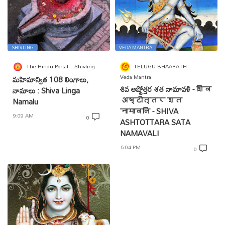
SHIVLING
VEDA MANTRA
The Hindu Portal
Shivling
TELUGU BHAARATH
Veda Mantra
మహిమాన్విత 108 లింగాలు,
శివ అష్టోత్తర శత నామావళి - शिव
నామాలు : Shiva Linga
अष्टोत्तर शत
Namalu
नामावलि - SHIVA
9:09 AM
0
ASHTOTTARA SATA
NAMAVALI
5:04 PM
0