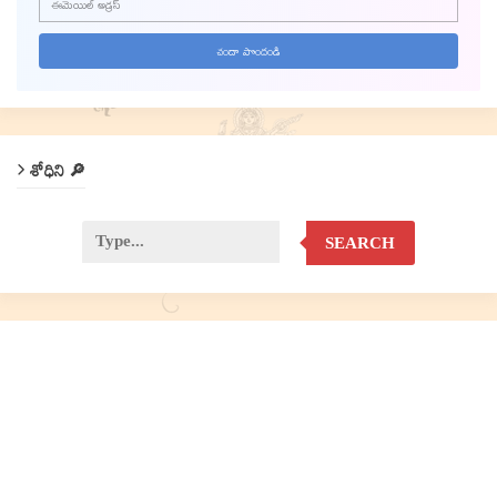
శోధిని 🔎
SEARCH