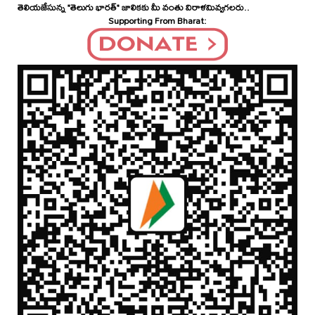
తెలియజేసున్న "తెలుగు భారత్" జాలికకు మీ వంతు విరాళమివ్వగలరు..
Supporting From Bharat: