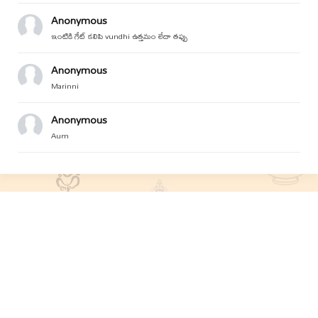
Anonymous
ఇంటికి గేట్ కలిపి vundhi ఉత్తమం లేదా తప్పు
Anonymous
Marinni
Anonymous
Aum