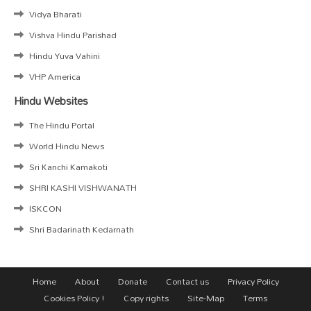
Vidya Bharati
Vishva Hindu Parishad
Hindu Yuva Vahini
VHP America
Hindu Websites
The Hindu Portal
World Hindu News
Sri Kanchi Kamakoti
SHRI KASHI VISHWANATH
ISKCON
Shri Badarinath Kedarnath
Home
About
Donate
Contact us
Privacy Policy
Cookies Policy !
Copy rights
Site-Map
Terms