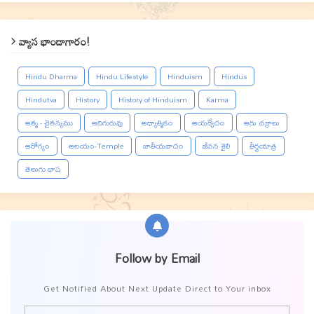
వ్యాస భాండాగారం!
Hindu Dharma
Hindu Lifestyle
Hinduism
Hindus
Hindutva
History
History of Hinduism
Karma
ఆత్మ - చైతన్యము
ఆదిగురువు
ఆధ్యాత్మికం
ఆయర్వేదం
ఆరు చక్రాలు
ఆరోగ్యం
ఆలయం-Temple
జాతీయవాదం
జీవన శైలి
తీర్థయాత్ర
తెలుగు భాష
Follow by Email
Get Notified About Next Update Direct to Your inbox