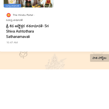
సహస్ర నామావళి
The Hindu Portal
సహస్ర నామావళి
శ్రీ శివ అష్టోత్తర శతనామావళి- Sri
Shiva Ashtothara
Sathanamavali
10:47 AM
పాత పోస్ట్‌లు