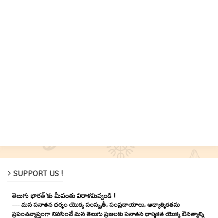
SUPPORT US !
తెలుగు భారత్'కు మీవంతు విరాళమివ్వండి !
----
మన సనాతన ధర్మం యొక్క సంస్కృతీ, సంప్రదాయాలు, ఆధ్యాత్మికతను
ప్రపంచవ్యాప్తంగా నివసించే మన తెలుగు ప్రజలకు సనాతన ధార్మికత యొక్క ఔనత్యాన్ని