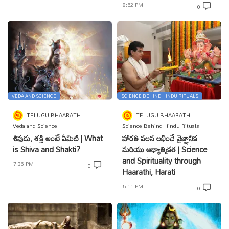
8:52 PM
0
VEDA AND SCIENCE
SCIENCE BEHIND HINDU RITUALS
TELUGU BHAARATH
TELUGU BHAARATH
Veda and Science
Science Behind Hindu Rituals
శివుడు, శక్తి అంటే ఏమిటి | What
హారతి వలన లభించే వైజ్ఞానిక
is Shiva and Shakti?
మరియు ఆధ్యాత్మికత | Science
and Spirituality through
7:36 PM
0
Haarathi, Harati
5:11 PM
0