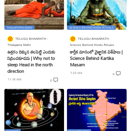
THALAPATRA NIDHI
SCIENCE BEHIND HINDU RITUALS
TELUGU BHAARATH
TELUGU BHAARATH
Thalapatra Nidhi
Science Behind Hindu Rituals
ఉత్తరం దిక్కున తలపెట్టి ఎందుకు
కార్తీక మాసంలో వైజ్ఞానిక విశేషాలు |
నిద్రించకూడదు | Why not to
Science Behind Kartika
sleep Head in the north
Masam
direction
7:25 AM
0
11:18 AM
0