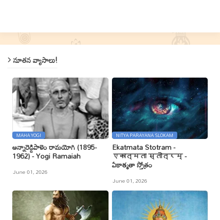
నూతన వ్యాసాలు!
MAHA YOGI
NITYA PARAYANA SLOKAM
అన్నారెడ్డిపాళెం రామయోగి (1895-
Ekatmata Stotram -
1962) - Yogi Ramaiah
एकात्मता स्तोत्रम् -
ఏకాత్మతా స్తోత్రం
June 01, 2026
June 01, 2026