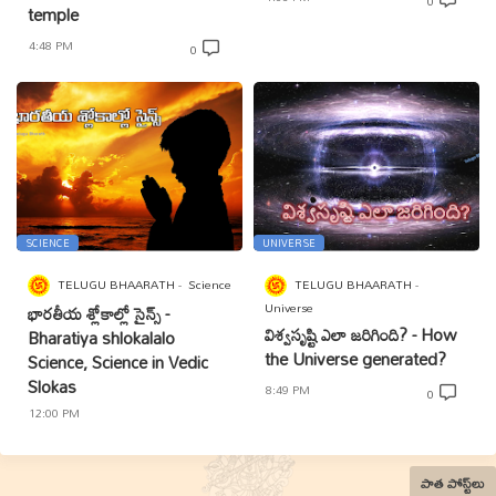
0
temple
4:48 PM
0
SCIENCE
UNIVERSE
TELUGU BHAARATH
Science
TELUGU BHAARATH
Universe
భారతీయ శ్లోకాల్లో సైన్స్ -
విశ్వసృష్టి ఎలా జరిగింది? - How
Bharatiya shlokalalo
the Universe generated?
Science, Science in Vedic
Slokas
8:49 PM
0
12:00 PM
పాత పోస్ట్‌లు