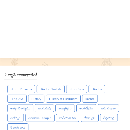
వ్యాస భాండాగారం!
Hindu Dharma
Hindu Lifestyle
Hinduism
Hindus
Hindutva
History
History of Hinduism
Karma
ఆత్మ - చైతన్యము
ఆదిగురువు
ఆధ్యాత్మికం
ఆయర్వేదం
ఆరు చక్రాలు
ఆరోగ్యం
ఆలయం-Temple
జాతీయవాదం
జీవన శైలి
తీర్థయాత్ర
తెలుగు భాష