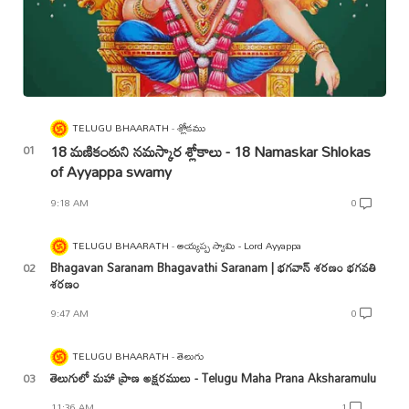
TELUGU BHAARATH
శ్లోకము
18 మణికంఠుని నమస్కార శ్లోకాలు - 18 Namaskar Shlokas
of Ayyappa swamy
9:18 AM
0
TELUGU BHAARATH
అయ్యప్ప స్వామి - Lord Ayyappa
Bhagavan Saranam Bhagavathi Saranam | భగవాన్ శరణం భగవతి
శరణం
9:47 AM
0
TELUGU BHAARATH
తెలుగు
తెలుగులో మహా ప్రాణ అక్షరములు - Telugu Maha Prana Aksharamulu
11:36 AM
1