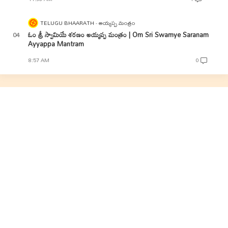
TELUGU BHAARATH
అయ్యప్ప మంత్రం
ఓం శ్రీ స్వామియే శరణం అయ్యప్ప మంత్రం | Om Sri Swamye Saranam
Ayyappa Mantram
8:57 AM
0