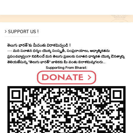
SUPPORT US !
తెలుగు భారత్'కు మీవంతు విరాళమివ్వండి !
----
మన సనాతన ధర్మం యొక్క సంస్కృతీ, సంప్రదాయాలు, ఆధ్యాత్మికతను
ప్రపంచవ్యాప్తంగా నివసించే మన తెలుగు ప్రజలకు సనాతన ధార్మికత యొక్క ఔనత్యాన్ని
తెలియజేసున్న "తెలుగు భారత్" జాలికకు మీ వంతు విరాళమివ్వగలరు..
Supporting From Bharat: