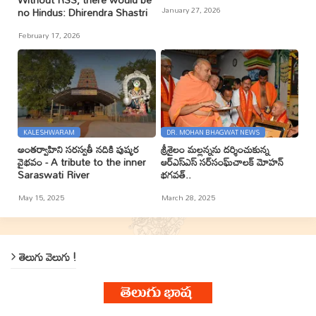
January 27, 2026
no Hindus: Dhirendra Shastri
February 17, 2026
KALESHWARAM
DR. MOHAN BHAGWAT NEWS
అంతర్వాహిని సరస్వతీ నదికి పుష్కర
శ్రీశైలం మల్లన్నను దర్శించుకున్న
వైభవం - A tribute to the inner
ఆర్ఎస్ఎస్ సర్‌సంఘ్‌చాలక్ మోహన్
Saraswati River
భగవత్..
May 15, 2025
March 28, 2025
తెలుగు వెలుగు !