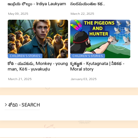
ఇంద్రియ లౌల్యం - Irdiya Laukyam
నలదమయంతుల కథ..
May 09, 2025
March 22, 2025
CHILDREN'S STORIES
CHILDREN'S STORIES
కోతి - యువకుడు, Monkey - young
కృతజ్ఞత - Kr̥utagnata | నీతికథ -
man, Kōti - yuvakuḍu
Moral story
March 21, 2025
January 03, 2025
శోదిని - SEARCH