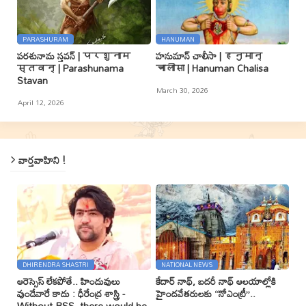
PARASHURAM
HANUMAN
పరశునామ స్తవన్ | परशुनाम
హనుమాన్ చాలీసా | हनुमान्
स्तवन् | Parashunama
चालीसा | Hanuman Chalisa
Stavan
March 30, 2026
April 12, 2026
వార్తవాహిని !
DHIRENDRA SHASTRI
NATIONAL NEWS
ఆరెస్సెస్ లేకపోతే.. హిందువులు
కేదార్ నాథ్, బదరీ నాథ్ ఆలయాల్లోకి
వుండేవారే కాదు : ధీరేంద్ర శాస్త్రి -
హైందవేతరులకు ‘‘నోఎంట్రీ’’..
Without RSS, there would be