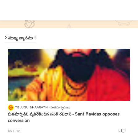
ముఖ్య వ్యాసము !
TELUGU BHAARATH
మతమార్పిడులు
మతమార్పిడిని వ్యతిరేకించిన సంత్‌ రవిదాస్‌ - Sant Ravidas opposes
conversion
6:21 PM
0