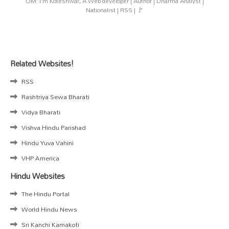
OM: I'm Koteshwar, A Web developer | Author | Dharma Analyst |
Nationalist | RSS | 🚩
Related Websites!
RSS
Rashtriya Sewa Bharati
Vidya Bharati
Vishva Hindu Parishad
Hindu Yuva Vahini
VHP America
Hindu Websites
The Hindu Portal
World Hindu News
Sri Kanchi Kamakoti