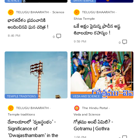
SCIENCE
SHIVA TEMPLE
TELUGU BHAARATH
Science
TELUGU BHAARATH
Shiva Temple
భారతదేశం ప్రపంచానికి
ఒకే అక్షం పైనున్న ప్రాచీన అష్ట
అందించినవి ఘన చరిత్ర !
శివాలయాల రహస్యం !
8:46 PM
0
9:59 PM
0
TEMPLE TRADITIONS
VEDA AND SCIENCE
TELUGU BHAARATH
The Hindu Portal
Temple traditions
Veda and Science
దేవాలయాలలో 'ధ్వజస్థంభం' -
గోత్రము అంటే ఏమిటి? -
Significance of
Gotramu | Gothra
'Dwajasthambam' in the
1:06 PM