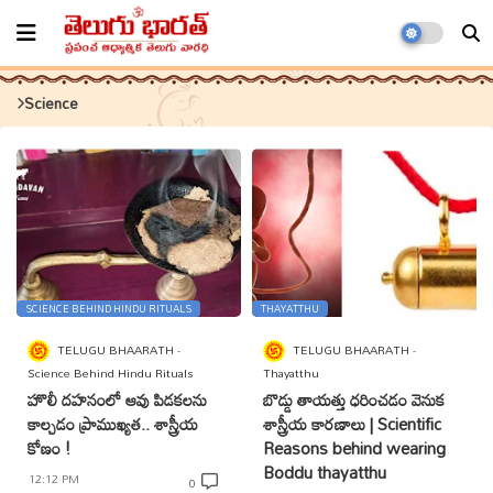
Science
SCIENCE BEHIND HINDU RITUALS
THAYATTHU
TELUGU BHAARATH
TELUGU BHAARATH
Science Behind Hindu Rituals
Thayatthu
హొలీ దహనంలో ఆవు పిడకలను
బొడ్డు తాయత్తు ధరించడం వెనుక
కాల్చడం ప్రాముఖ్యత.. శాస్త్రీయ
శాస్త్రీయ కారణాలు | Scientific
కోణం !
Reasons behind wearing
Boddu thayatthu
12:12 PM
0