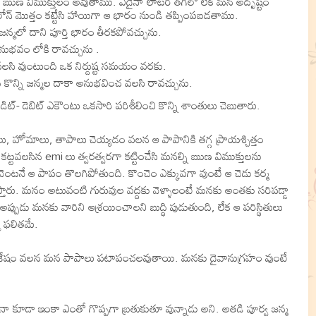
టేసి ఋణ విముక్తులం అవుతాము. ఏదైనా లాటరి తగిలో లేక మన అదృష్టం
్ మొత్తం కట్టేసి హాయిగా ఆ భారం నుండి తప్పింపబడతాము.
న్మలో దాని పూర్తి భారం తీరకపోవచ్చును.
నుభవం లోకి రావచ్చును .
సి వుంటుంది ఒక నిర్దుష్ట సమయం వరకు.
ొన్ని జన్మల దాకా అనుభవించ వలసి రావచ్చును.
రెడిట్- డెబిట్ ఎకౌంటు ఒకసారి పరిశీలించి కొన్ని శాంతులు చెబుతారు.
ులు, హోమాలు, తాపాలు చెయ్యడం వలన ఆ పాపానికి తగ్గ ప్రాయశ్చిత్తం
్టవలసిన emi లు త్వరత్వరగా కట్టించేసి మనల్ని ఋణ విముక్తులను
ే వెంటనే ఆ పాపం తొలగిపోతుంది. కొంచెం ఎక్కువగా వుంటే ఆ చెడు కర్మ
స్తారు. మనం అటువంటి గురువుల వద్దకు వెళ్ళాలంటే మనకు అంతకు సరిపడ్డా
ప్పుడు మనకు వారిని ఆశ్రయించాలని బుద్ధి పుడుతుంది, లేక ఆ పరిస్థితులు
మ ఫలితమే.
 పుణ్య విశేషం వలన మన పాపాలు పటాపంచలవుతాయి. మనకు దైవానుగ్రహం వుంటే
ినా కూడా ఇంకా ఎంతో గొప్పగా బ్రతుకుతూ వున్నాడు అని. అతడి పూర్వ జన్మ