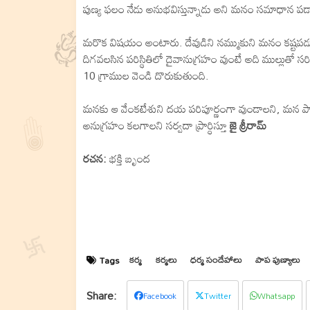
పుణ్య ఫలం నేడు అనుభవిస్తున్నాడు అని మనం సమాధాన పడా
మరొక విషయం అంటారు. దేవుడిని నమ్ముకుని మనం కష్టపడుత
దిగవలసిన పరిస్థితిలో దైవానుగ్రహం వుంటే అది ముల్లుతో స
10 గ్రాముల వెండి దొరుకుతుంది.
మనకు ఆ వేంకటేశుని దయ పరిపూర్ణంగా వుండాలని, మన పాప 
అనుగ్రహం కలగాలని సర్వదా ప్రార్ధిస్తూ
జై శ్రీరామ్
రచన:
భక్తి బృంద
కర్మ
కర్మలు
ధర్మ సందేహాలు
పాప పుణ్యాలు
Tags
Facebook
Twitter
Whatsapp