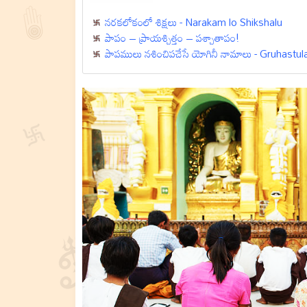
నరకలోకంలో శిక్షలు - Narakam lo Shikshalu
పాపం – ప్రాయశ్చిత్తం – పశ్చాతాపం!
పాపములు నశించిపచేసే యోగినీ నామాలు - Gruhastu