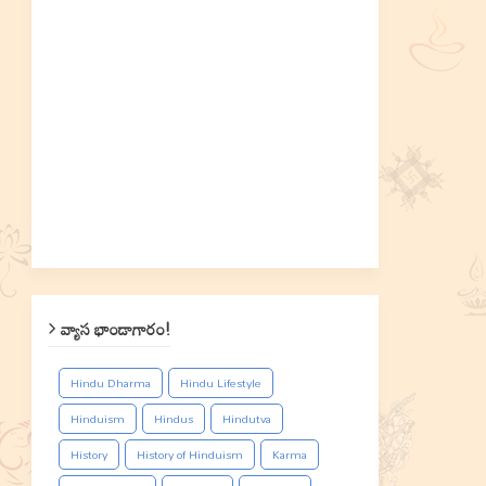
వ్యాస భాండాగారం!
Hindu Dharma
Hindu Lifestyle
Hinduism
Hindus
Hindutva
History
History of Hinduism
Karma