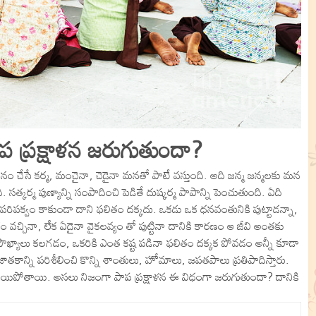
ప్రక్షాళన జరుగుతుందా?
నం చేసే కర్మ, మంచైనా, చెడైనా మనతో పాటే వస్తుంది. అది జన్మ జన్మలకు మన
 సత్కర్మ పుణ్యాన్ని సంపాదించి పెడితే దుష్కర్మ పాపాన్ని పెంచుతుంది. ఏది
ర్మ పరిపక్వం కాకుండా దాని ఫలితం దక్కదు. ఒకడు ఒక ధనవంతునికి పుట్టాడన్నా,
ం వచ్చినా, లేక ఏదైనా వైకలవ్యం తో పుట్టినా దానికి కారణం ఆ జీవి అంతకు
గ సౌఖ్యాలు కలగడం, ఒకరికి ఎంత కష్ట పడినా ఫలితం దక్కక పోవడం అన్నీ కూడా
ాన్ని పరిశీలించి కొన్ని శాంతులు, హోమాలు, జపతపాలు ప్రతిపాదిస్తారు.
యిపోతాయి. అసలు నిజంగా పాప ప్రక్షాళన ఈ విధంగా జరుగుతుందా? దానికి