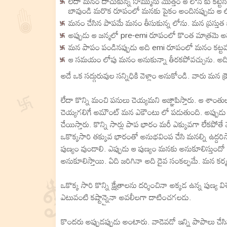
లేదా మనం దాచుకున్న సొమ్మును మొత్తం ఆ లోన్ కు కట్
బావుండి మరొక రూపంలో మనకు పైకం అందినప్పుడు ఆ లోన
మనం చేసిన పాపమే మనం తీసుకున్న లోను. మన ప్రస్తుత జ
అప్పుడు ఆ జన్మలో pre-emi రూపంలో కొంత మాత్రమె అ
మన పాపం పండినప్పుడు అది emi రూపంలో మనం కట్టవల
ఆ సమయం లోపు మనం అనుకున్నా తీరకపోవచ్చును. అది క
అదే ఒక సద్గురువుల సన్నిధికి వెళ్లాం అనుకోండి. వారు మన క్
లేదా కొన్ని మంచి పనులు చెయ్యమని ఆజ్ఞాపిస్తారు. ఆ శాంత
చెయ్యగలిగే అమౌంట్ మన ఎకౌంటు లో పడుతుంది. అప్పుడు కట
చేయిస్తారు. కొన్ని సార్లు పాప భారం మరీ ఎక్కువగా లేకపోత
ఒకొక్కసారి తక్కువ భారంతో అనుభవింప చేసి మనల్ని ఉద్దరి
పుణ్యం వుండాలి. ఎప్పుడు ఆ పుణ్యం మనకు అనుకూలిస్తుందో అ
అనుకూలిస్తాయి. ఏది జరిగినా అది దైవ సంకల్పమే. మన కర్
ఒకొక్క సారి కొన్ని క్షేత్రాలను దర్శించినా అక్కడ ఉన్న
ఎటువంటి కష్టాన్నైనా అవలీలగా దాటించగలడు.
కొందరు అప్పుడప్పుడు అంటారు. వాడెవడో ఇన్ని పాపాలు చేస