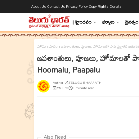
About Us
Contact Us
Privacy Policy
Copy Rights
Donate
| హైందవం
ధర్మాలు
దైవత్వం
హోమ్
పాపం
జపశాంతులు, పూజలు, హోమాలతో పాప ప్రక్షాళన జరుగుత
జపశాంతులు, పూజలు, హోమాలతో పాప 
Hoomalu, Paapalu
TELUGU BHAARATH
7:53 PM
3 minute read
Also Read