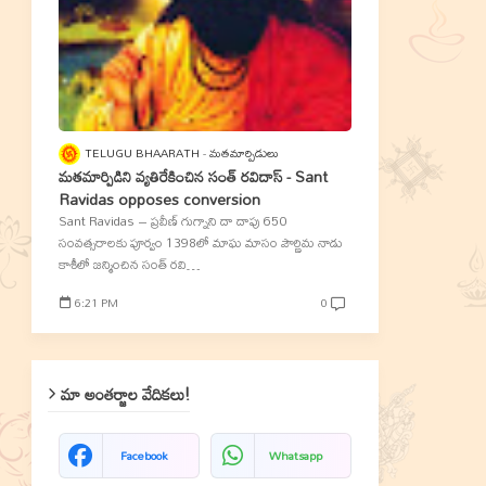
TELUGU BHAARATH
మతమార్పిడులు
మతమార్పిడిని వ్యతిరేకించిన సంత్‌ రవిదాస్‌ - Sant
Ravidas opposes conversion
Sant Ravidas – ప్రవీణ్‌ గుగ్నాని దా దాపు 650
సంవత్సరాలకు పూర్వం 1398లో మాఘ మాసం పౌర్ణిమ నాడు
కాశీలో జన్మించిన సంత్‌ రవి…
6:21 PM
0
మా అంతర్జాల వేదికలు!
Facebook
Whatsapp