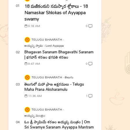
18 మణికంఠుని నమస్కార శ్లోకాలు - 18
Namaskar Shlokas of Ayyappa
swamy
9:18 AM
0
TELUGU BHAARATH
అయ్యప్ప స్వామి - Lord Ayyappa
Bhagavan Saranam Bhagavathi Saranam
| భగవాన్ శరణం భగవతి శరణం
9:47 AM
0
TELUGU BHAARATH
తెలుగు
తెలుగులో మహా ప్రాణ అక్షరములు - Telugu
Maha Prana Aksharamulu
11:36 AM
1
TELUGU BHAARATH
అయ్యప్ప మంత్రం
ఓం శ్రీ స్వామియే శరణం అయ్యప్ప మంత్రం | Om
Sri Swamye Saranam Ayyappa Mantram