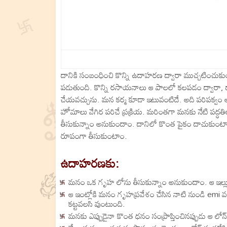
దానికి సంబంధించి కొన్ని ఉదాహరణ ద్వారా ముచ్చటించుక
పడుతుంది. కొన్ని రసాయనాలు ఆ పాలలో కలపడం ద్వారా, ద
చేయవచ్చును. మన కర్మ కూడా ఇటువంటిదే. అది పరిపక్వం అ
హోమాలు వేగిర పరిచే ప్రక్రియ. మరింతగా మనకు నేటి పద్ధ
తీసుకున్నాం అనుకుందాం. దానిలో కొంత పైకం దాచుకుంటాం.
రూపంగా తీసుకుంటాం.
ఉదాహరణకు:
మనం ఒక గృహ లోను తీసుకున్నాం అనుకుందాం. ఆ ఇల్లు 
ఆ ఇంట్లోకి మనం గృహప్రవేశం చేసిన నాటి నుండి emi వస
కట్టవలసి వుంటుంది.
మనకు ఎప్పుడైనా కొంత ధనం సంప్రాప్తించినప్పుడు ఆ ల