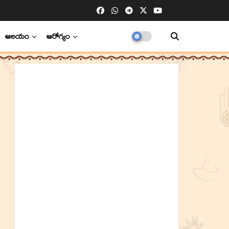
ఆలయం
ఆరోగ్యం