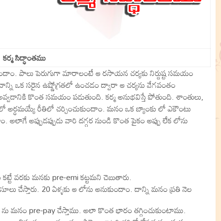
కర్మ సిద్ధాంతము
ుందాం. పాలు పెరుగుగా మారాలంటే ఆ రసాయన చర్యకు నిర్దుష్ట సమయం
ాన్ని ఒక సరైన ఉష్ణోగ్రతలో ఉంచడం ద్వారా ఆ చర్యను వేగవంతం
వ్వడానికి కొంత సమయం పడుతుంది. కర్మ అనుభవిస్తే పోతుంది. శాంతులు,
తిలో అర్ధమయ్యే రీతిలో చర్చించుకుందాం. మనం ఒక బ్యాంకు లో ఎకౌంటు
 అలాగే అప్పుడప్పుడు వారి దగ్గర నుండి కొంత పైకం అప్పు లేక లోను
కట్టే వరకు మనకు pre-emi కట్టమని చెబుతారు.
ూలు చేస్తారు. 20 ఏళ్ళకు ఆ లోను అనుకుందాం. దాన్ని మనం ప్రతి నెల
ోన్ ను మనం pre-pay చేస్తాము. అలా కొంత భారం తగ్గించుకుంటాము.