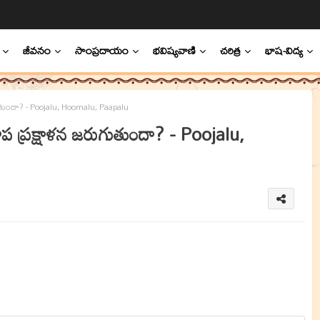
జీవనం
సాంప్రదాయం
భవిష్యవాణి
చరిత్ర
భాష-విద్య
ుందా? - Poojalu, Hoomalu, Paapalu
ప్రక్షాళన జరుగుతుందా? - Poojalu,