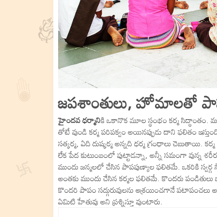
జపశాంతులు, హోమాలతో పాప 
హైందవ ధర్మాని
కి ఒకానొక మూల స్థంభం కర్మ సిద్ధాంతం. మ
తోటే వుండి కర్మ పరిపక్వం అయినప్పుడు దాని ఫలితం ఇస్తుంది.
సత్కర్మ, ఏది దుష్కర్మ అన్నది ధర్మ గ్రంధాలు చెబుతాయి. క
లేక పేద కుటుంబంలో పుట్టాడన్నా, అన్నీ సమంగా వున్న శరీర
ముందు జన్మలలో చేసిన పాపపుణ్యాల ఫలితమే. ఒకరికి స్వర్
అంతకు ముందు చేసిన కర్మల ఫలితమే. కొందరు పండితులు జాతక
కొందరి పాపం సద్గురువులను ఆశ్రయించగానే పటాపంచలు అ
ఏమిటి హేతువు అని ప్రశ్నిస్తూ వుంటారు.