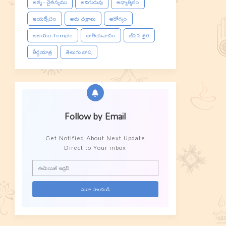
ఆత్మ - చైతన్యము
ఆదిగురువు
ఆధ్యాత్మికం
ఆయర్వేదం
ఆరు చక్రాలు
ఆరోగ్యం
ఆలయం-Temple
జాతీయవాదం
జీవన శైలి
తీర్థయాత్ర
తెలుగు భాష
Follow by Email
Get Notified About Next Update
Direct to Your inbox