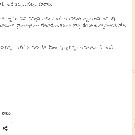
లి. అదే తర్కం, సత్యం కూడాను.
ున్నాము. ఏమి నమ్మని వాడు ఎంతో సుఖ పడుతున్నాడు అని. ఒక కత్తి
రిపోతుంది. దైవానుగ్రహం లేకపోతే వాడికి ఒక గొప్ప కేజీ మణి దక్కవలసిన చోట
కర్మలను తీసేసి, మన చేత కేవలం పుణ్య కర్మలను మాత్రమె చేయించే
పాపం