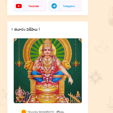
Youtube
Telegram
ఈవారం విశేషాలు !
TELUGU BHAARATH
శ్లోకము