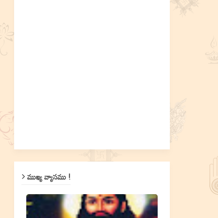
ముఖ్య వ్యాసము !