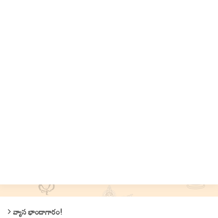
వ్యాస భాండాగారం!