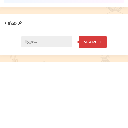
శోధిని 🔎
SEARCH