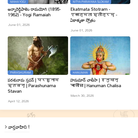
MAHA YOGI
NITYA PARAYANA SLOKAM
అన్నారెడ్డిపాళెం రామయోగి (1895-
Ekatmata Stotram -
1962) - Yogi Ramaiah
एकात्मता स्तोत्रम् -
ఏకాత్మతా స్తోత్రం
June 01, 2026
June 01, 2026
PARASHURAM
HANUMAN
పరశునామ స్తవన్ | परशुनाम
హనుమాన్ చాలీసా | हनुमान्
स्तवन् | Parashunama
चालीसा | Hanuman Chalisa
Stavan
March 30, 2026
April 12, 2026
వార్తవాహిని !