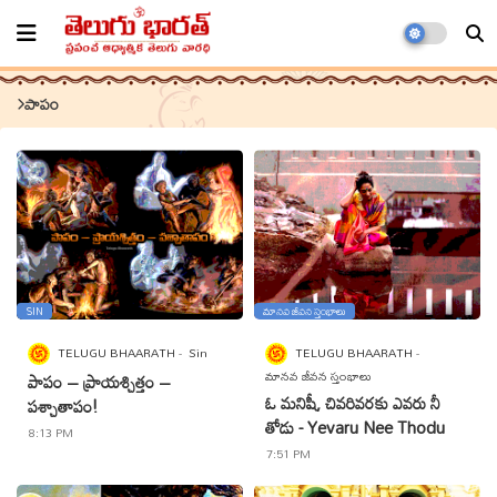
పాపం
SIN
మానవ జీవన స్తంభాలు
TELUGU BHAARATH
Sin
TELUGU BHAARATH
మానవ జీవన స్తంభాలు
పాపం – ప్రాయశ్చిత్తం –
ఓ మనిషీ, చివరివరకు ఎవరు నీ
పశ్చాతాపం!
తోడు - Yevaru Nee Thodu
8:13 PM
7:51 PM