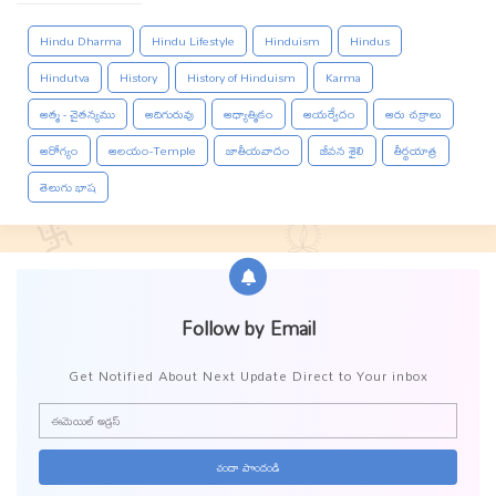
Hindu Dharma
Hindu Lifestyle
Hinduism
Hindus
Hindutva
History
History of Hinduism
Karma
ఆత్మ - చైతన్యము
ఆదిగురువు
ఆధ్యాత్మికం
ఆయర్వేదం
ఆరు చక్రాలు
ఆరోగ్యం
ఆలయం-Temple
జాతీయవాదం
జీవన శైలి
తీర్థయాత్ర
తెలుగు భాష
Follow by Email
Get Notified About Next Update Direct to Your inbox