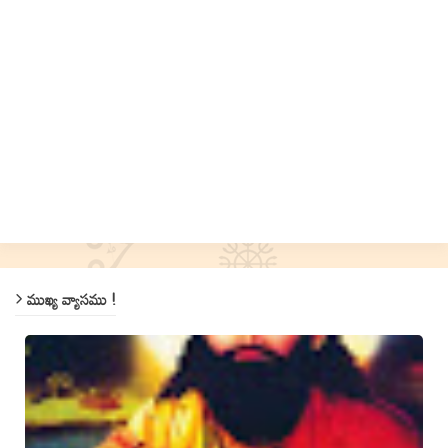
ముఖ్య వ్యాసము !