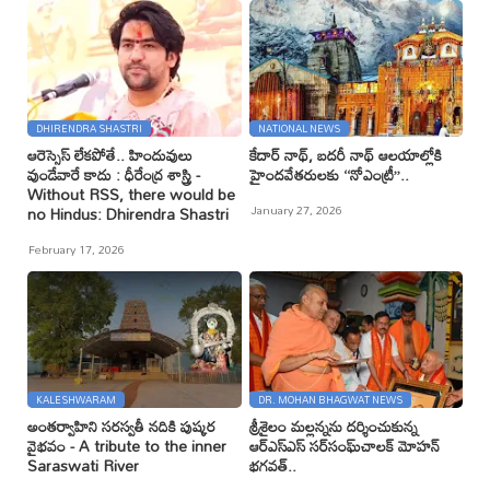
DHIRENDRA SHASTRI
NATIONAL NEWS
ఆరెస్సెస్ లేకపోతే.. హిందువులు
కేదార్ నాథ్, బదరీ నాథ్ ఆలయాల్లోకి
వుండేవారే కాదు : ధీరేంద్ర శాస్త్రి -
హైందవేతరులకు ‘‘నోఎంట్రీ’’..
Without RSS, there would be
January 27, 2026
no Hindus: Dhirendra Shastri
February 17, 2026
KALESHWARAM
DR. MOHAN BHAGWAT NEWS
అంతర్వాహిని సరస్వతీ నదికి పుష్కర
శ్రీశైలం మల్లన్నను దర్శించుకున్న
వైభవం - A tribute to the inner
ఆర్ఎస్ఎస్ సర్‌సంఘ్‌చాలక్ మోహన్
Saraswati River
భగవత్..