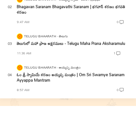
Bhagavan Saranam Bhagavathi Saranam | భగవాన్ శరణం భగవతి
శరణం
9:47 AM
0
TELUGU BHAARATH
తెలుగు
తెలుగులో మహా ప్రాణ అక్షరములు - Telugu Maha Prana Aksharamulu
11:36 AM
1
TELUGU BHAARATH
అయ్యప్ప మంత్రం
ఓం శ్రీ స్వామియే శరణం అయ్యప్ప మంత్రం | Om Sri Swamye Saranam
Ayyappa Mantram
8:57 AM
0