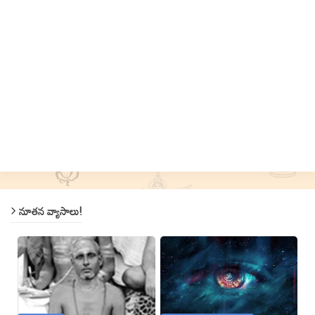
నూతన వ్యాసాలు!