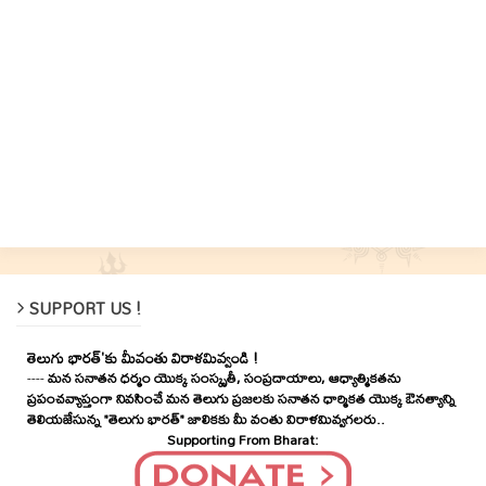
SUPPORT US !
తెలుగు భారత్'కు మీవంతు విరాళమివ్వండి !
----
మన సనాతన ధర్మం యొక్క సంస్కృతీ, సంప్రదాయాలు, ఆధ్యాత్మికతను
ప్రపంచవ్యాప్తంగా నివసించే మన తెలుగు ప్రజలకు సనాతన ధార్మికత యొక్క ఔనత్యాన్ని
తెలియజేసున్న "తెలుగు భారత్" జాలికకు మీ వంతు విరాళమివ్వగలరు..
Supporting From Bharat: