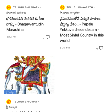
TELUGU BHAARATH
TELUGU BHAARATH
సామాజిక రుగ్మతలు
సామాజిక రుగ్మతలు
భగవంతుడిని మరిచిన ఓ కీలు
ప్రపంచములోనే ఎక్కువ పాపాలు
బొమ్మ - Bhagawantudini
చేస్తున్న దేశం.. - Papalu
Marachina
Yekkuva chese desam -
Most Sinful Country in this
5:12 PM
0
world
8:37 PM
0
స్త్రీ రజస్వల
TELUGU BHAARATH
స్త్రీ రజస్వల