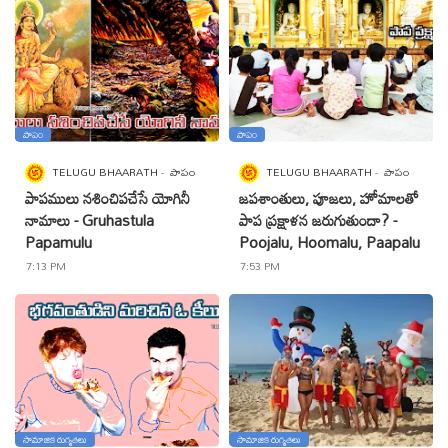
పాపం
పాపం
TELUGU BHAARATH
పాపం
TELUGU BHAARATH
పాపం
పాపములు నశించిపచేసే యోగినీ
జపశాంతులు, పూజలు, హోమాలతో
నామాలు - Gruhastula
పాప ప్రక్షాళన జరుగుతుందా? -
Papamulu
Poojalu, Hoomalu, Paapalu
7:13 PM
7:53 PM
సామాజిక రుగ్మతలు
సామాజిక రుగ్మతలు