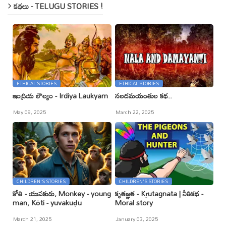
కథలు - TELUGU STORIES !
ETHICAL STORIES
ETHICAL STORIES
ఇంద్రియ లౌల్యం - Irdiya Laukyam
నలదమయంతుల కథ..
May 09, 2025
March 22, 2025
CHILDREN'S STORIES
CHILDREN'S STORIES
కోతి - యువకుడు, Monkey - young
కృతజ్ఞత - Kr̥utagnata | నీతికథ -
man, Kōti - yuvakuḍu
Moral story
March 21, 2025
January 03, 2025