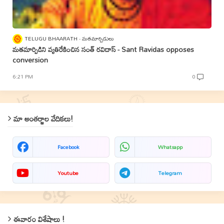
TELUGU BHAARATH
మతమార్పిడులు
మతమార్పిడిని వ్యతిరేకించిన సంత్‌ రవిదాస్‌ - Sant Ravidas opposes
conversion
6:21 PM
0
మా అంతర్జాల వేదికలు!
Facebook
Whatsapp
Youtube
Telegram
ఈవారం విశేషాలు !