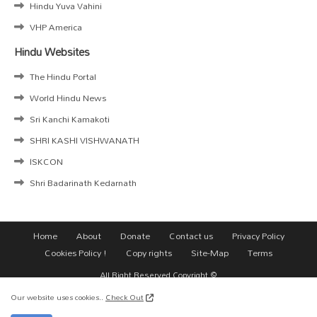
Hindu Yuva Vahini
VHP America
Hindu Websites
The Hindu Portal
World Hindu News
Sri Kanchi Kamakoti
SHRI KASHI VISHWANATH
ISKCON
Shri Badarinath Kedarnath
Home
About
Donate
Contact us
Privacy Policy
Cookies Policy !
Copy rights
Site-Map
Terms
All Right Reserved Copyright ©
Our website uses cookies..
Check Out