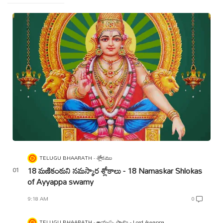
TELUGU BHAARATH
శ్లోకము
18 మణికంఠుని నమస్కార శ్లోకాలు - 18 Namaskar Shlokas
of Ayyappa swamy
9:18 AM
0
TELUGU BHAARATH
అయ్యప్ప స్వామి - Lord Ayyappa