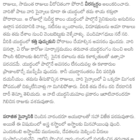
రాజులు, సామంత రాజులు వీరోచితంగా పోరాడి
వీరస్వర్గం
అలంకరించారు.
వారితో పాటు వారి సైన్యాలు కూడా ఈ యుద్ధంలో తమ శాయ శక్తులా
పోరాడాయి. ఆ రోజుల్లో సుదీర్ఘ కాలం యుద్ధంలో పాల్గొనే సైనికులను అనుదినం
ఉల్లాస పరచడానికి నాట్య, నటీనట బృందాలను, విదూషకులను ఆయా రాజులు
తమ తమ దేశాల నుంచి వెంటబెట్టుకు వెళ్ళేవాళ్ళు. వందిమాగధులు సరే సరి.
వీరికి యుద్ధంలో
కత్తి పుచ్చుకుని
పోరాటం చేయాల్సిన అవసరం వుండదు. వారి
పనల్లా, ఏ రోజు కారోజు సూర్యాస్తమయం తరువాత యుద్ధరంగం నుంచి అలసి
సొలసి శిబిరాలకు తిరిగొచ్చే సైనిక దళాలను తమ కళాకృతులతో ఉత్సాహ
పరచడమే. యుద్ధంలో పాల్గొనే అవసరం లేనందువల్ల ఈ కళాకారుల
ప్రాణాలకొచ్చే ముప్పేమీ వుండదు. కానీ యుద్ధానంతరం వీరి పరిస్తితి
దయనీయం. తమను తీసుకొచ్చిన రాజులు, వారి సైన్యాలలో ఏ ఒక్కరూ మిగలక
పోవడంతో దిక్కులేనివాళ్లు గా మిగిలిపోతారు. వీరికి తమ దేశం దరి చేరడానికి
దారీ తెన్నూ తెలియదు. ఆ నాటి యుద్ధనియమాల ప్రకారం ఇలాటివారందరూ
గెలిచిన రాజుకు వశమవుతారు.
పరాజిత సైన్యానికి
చెందిన వారందరూ ఆయుధాలతో సహా విజేత పరమవుతారు.
అయితే ఈ విషయంలో అస్త్ర శస్త్రాలలో అస్త్రాలకు మినహాయింపు వుంది.
ఎందుకంటె అస్త్రాలనేవి మునులను, దేవతలను మెప్పించి వీరులు
సంపాదించుకునేవి. వాటిని పొందిన వారు యుద్ధంలో మరణించిన తరువాత ఆ