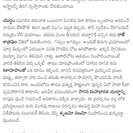
అస్త్రాలన్నీ తిరిగి స్వస్తానాలకు చేరుకుంటాయి.
యుద్ధం
ముగిసిన తరువాత ఒంటరిగా మిగిలిన కళా కారుల బృందాలు ఆదరించే
నాధుడు లేకపోతే తిరిగి ఇంటి మొగం పట్టక తప్పదు. కానీ స్వదేశం చేరగలమనే
నమ్మకం లేని ప్రయాణం. తమను వెంట తీసుకుని యద్ధానికి వచ్చిన తమ
రాజే
శాత్రవుల
చేతిలో మరణించాడు. గమ్యం అగమ్యం. అందుకే తిరుగు ప్రయాణంలో
మార్గ మధ్యంలో ఏదయినా వసతి దొరకిన చోట ఆగిపోతారు. అక్కడి స్తానికులు
ముక్కూ మొగం తెలియని వాళ్లు. అలాటిచోట ఆశ్రయం సంపాదించాలంటే
వారికి తెలిసిన విద్య ఒక్కటే. తాము దూరప్రాంతంలో చూసిన దానికి తమ
కళారూపాలతో
ఒక రూపం కల్పించి, దానిని రసవత్తరంగా ప్రదర్శించి ప్రజల
మెప్పు, తద్వారా వారి నుంచి తమకు కావాల్సిన సాయాన్ని పొందడమే వారికి
కనిపించిన దారి. అందులోను తాము ప్రత్యక్ష సాక్షులుగా వున్నది ఏదో సాదా సీదా
వ్యవహారానికి కాదాయె. అరివీర భయంకరంగా
సాగిన మహాభారత యుద్ధాన్ని
దాపున వుండి గమనించే అవకాశం దక్కిన వాళ్ళాయె. ఈ ప్రదర్సనల వల్ల లోక
ప్రసిద్దులయిన కురు వంశపు రాజులు పరస్పరం తలపడ్డ మహా సంగ్రామ
విశేషాలను నలుగురికీ తెలియ చెప్పి
తృణమో పణమో
సంపాదించు కున్నట్టూ
వుంటుంది.