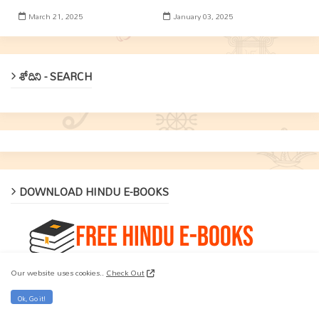
March 21, 2025
January 03, 2025
శోదిని - SEARCH
DOWNLOAD HINDU E-BOOKS
Download and Read Free E-Books on Hinduism, Sikkhism, Jainism and
Our website uses cookies..
Check Out
Share the True Knowledge.
Ok, Go it!