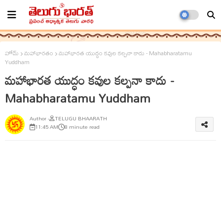
హోమ్
మహాభారతం
మహాభారత యుద్ధం కవుల కల్పనా కాదు - Mahabharatamu
Yuddham
మహాభారత యుద్ధం కవుల కల్పనా కాదు -
Mahabharatamu Yuddham
TELUGU BHAARATH
11:45 AM
8 minute read