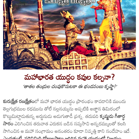
మహాభారత యుద్ధం కవుల కల్పనా?
‘తాతల తండ్రుల చంపుకొనుటకా ఈ భండనంబు కృష్ణా!’
కురుక్షేత్ర రణక్షేత్రం
లో మహా భారత యుద్ధం ప్రారంభం కావడానికి ముందు
తెల్లగుర్రముల రధమును తోలే నల్లనయ్యను అప్పటికి అజ్ఞాన తిమిరంలో
కొట్టుమిట్టాడుతున్న అర్జునుడు అడుగుతాడీ ప్రశ్న. తదుపరి
కృష్ణుడు గీతార్ధ
సారం
ఎరిగించిన తరువాత ఎరుకన బడిన సవ్యసాచి అన్నదమ్ములతో కలసి
సాగించిన ఆ మహా సంగ్రామం అనంతరం కూడా నివృత్తి కాని సందేహం ఇదే.
ఎందుకంటే పద్దెనిమిది రోజులపాటు జరిగిన మహా యుద్ధంలో విజయం