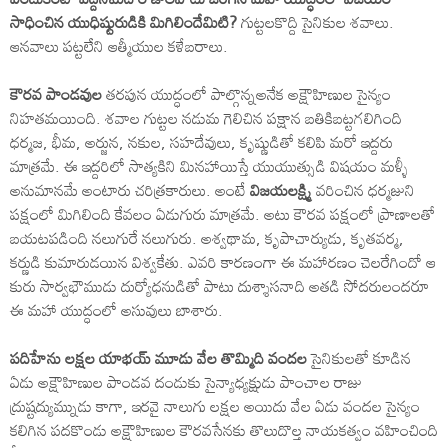
సాధించిన యుధిష్టురుడికి మిగిలిందేమిటి?
గుట్టలకొద్ది సైనికుల శవాలు.
ఆనవాలు పట్టలేని ఆత్మీయుల కళేబరాలు.
కౌరవ పాండవుల
తరపున యుద్ధంలో పాల్గొన్నఅనేక అక్షౌహిణుల సైన్యం
నిహతమయింది. శవాల గుట్టల నడుమ గెలిచిన పక్షాన బతికిబట్టగలిగింది
ధర్మజ, భీమ, అర్జున, నకుల, సహదేవులు, కృష్ణుడితో కలిపి మరో ఇద్దరు
మాత్రమే. ఈ ఇద్దరిలో సాత్యకిని మినహాయిస్తే యుయుత్సుడి విషయం మళ్ళీ
అనుమానమే అంటారు చరిత్రకారులు. అంటే
విజయలక్ష్మి
వరించిన ధర్మజుని
పక్షంలో మిగిలింది కేవలం ఏడుగురు మాత్రమే. అటు కౌరవ పక్షంలో ప్రాణాలతో
బయటపడింది నలుగురే నలుగురు. అశ్వథామ, కృపాచార్యుడు, కృతవర్మ,
కర్ణుడి కుమారుడయిన విశ్వకేతు. ఎవరి కారణంగా ఈ మహారణం చెలరేగిందో ఆ
కురు సార్వభౌముడు దుర్యోధనుడితో పాటు దుశ్శాసనాది అతడి సోదరులందరూ
ఈ మహా యుద్ధంలో అసువులు బాశారు.
పదిహేను లక్షల యాభయ్ మూడు వేల తొమ్మిది వందల
సైనికులతో కూడిన
ఏడు అక్షౌహిణుల పాండవ దండుకు సైన్యాధ్యక్షుడు పాంచాల రాజు
ద్రుష్టద్యుమ్నుడు కాగా, ఇరవై నాలుగు లక్షల అయిదు వేల ఏడు వందల సైన్యం
కలిగిన పదకొండు అక్షౌహిణుల కౌరవసేనకు తొలుదొల్త నాయకత్వం వహించింది