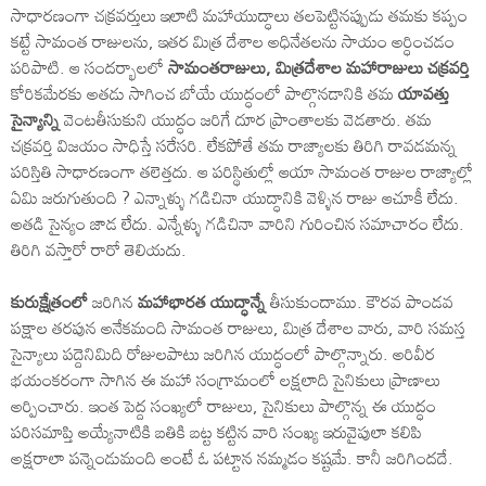
సాధారణంగా చక్రవర్తులు ఇలాటి మహాయుద్ధాలు తలపెట్టినప్పుడు తమకు కప్పం
కట్టే సామంత రాజులను, ఇతర మిత్ర దేశాల అధినేతలను సాయం అర్ధించడం
పరిపాటి. ఆ సందర్భాలలో
సామంతరాజులు, మిత్రదేశాల మహారాజులు చక్రవర్తి
కోరికమేరకు అతడు సాగించ బోయే యుద్ధంలో పాల్గొనడానికి తమ
యావత్తు
సైన్యాన్ని
వెంటతీసుకుని యుద్ధం జరిగే దూర ప్రాంతాలకు వెడతారు. తమ
చక్రవర్తి విజయం సాధిస్తే సరేసరి. లేకపోతే తమ రాజ్యాలకు తిరిగి రావడమన్న
పరిస్తితి సాధారణంగా తలెత్తదు. ఆ పరిస్థితుల్లో ఆయా సామంత రాజుల రాజ్యాల్లో
ఏమి జరుగుతుంది ? ఎన్నాళ్ళు గడిచినా యుద్ధానికి వెళ్ళిన రాజు ఆచూకీ లేదు.
అతడి సైన్యం జాడ లేదు. ఎన్నేళ్ళు గడిచినా వారిని గురించిన సమాచారం లేదు.
తిరిగి వస్తారో రారో తెలియదు.
కురుక్షేత్రంలో
జరిగిన
మహాభారత యుద్ధాన్నే
తీసుకుందాము. కౌరవ పాండవ
పక్షాల తరపున అనేకమంది సామంత రాజులు, మిత్ర దేశాల వారు, వారి సమస్త
సైన్యాలు పద్దెనిమిది రోజులపాటు జరిగిన యుద్ధంలో పాల్గొన్నారు. అరివీర
భయంకరంగా సాగిన ఈ మహా సంగ్రామంలో లక్షలాది సైనికులు ప్రాణాలు
అర్పించారు. ఇంత పెద్ద సంఖ్యలో రాజులు, సైనికులు పాల్గొన్న ఈ యుద్ధం
పరిసమాప్తి అయ్యేనాటికి బతికి బట్ట కట్టిన వారి సంఖ్య ఇరువైపులా కలిపి
అక్షరాలా పన్నెండుమంది అంటే ఓ పట్టాన నమ్మడం కష్టమే. కానీ జరిగిందదే.