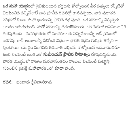
ఒక మహా యుద్ధం
లో సైనికులయిన భర్తలను కోల్పోయిన వీర పత్నులు కన్నీటితో
విలపించిన సన్నివేశాలే వారి ప్రాచీన రచనల్లో కానవస్తాయి. వారి పురాతన
చరిత్రలో కూడా మహా భారతాన్ని పోలిన కధ వుంది. ఒక నగరాన్ని నిర్మిస్తారు.
జూదం జరుగుతుంది. మరో నగరాన్ని తగలబెడతారు. ఒక మహిళ అవమానానికి
గురవుతుంది. మహాభారతంలో మాదిరిగా ఈ సన్నివేశాలన్నీ అదే క్రమంలో
జరగవు. కానీ అంశాలన్నీ ఏదోఒక విధంగా భారత కధను గుర్తుకు తెచ్చేవిగా
వుంటాయి. యుద్ధం ముగిసిన తరువాత భర్తలను కోల్పోయిన ఆడవారందరూ
కలసి విలపించే అంశంతో
సుమేరియన్ ప్రాచీన సాహిత్యం
రూపుదిద్దుకుంది.
భారత యుద్ధంలో రాజుల మరణానంతరం రాణులు విలపించే ఘట్టాన్ని
గురించిన ప్రసక్తి మహాభారతంలో కూడా వుంది.
రచన:
- భండారు శ్రీనివాసరావు