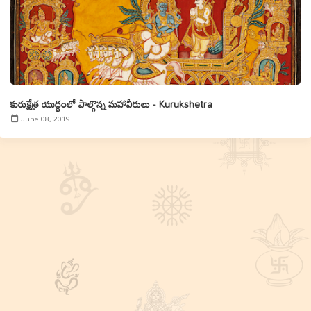
కురుక్షేత్ర యుద్ధంలో పాల్గొన్న మహావీరులు - Kurukshetra
June 08, 2019