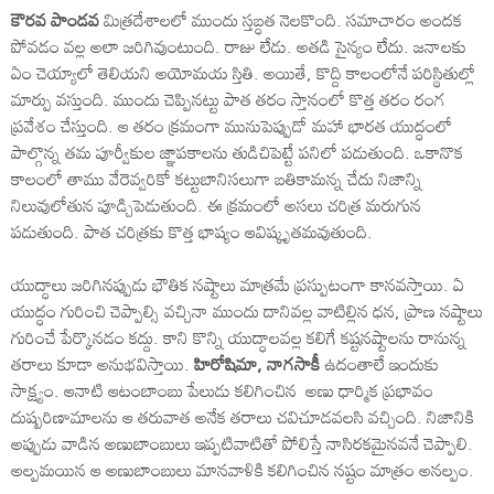
కౌరవ పాండవ
మిత్రదేశాలలో ముందు స్తబ్ధత నెలకొంది. సమాచారం అందక
పోవడం వల్ల అలా జరిగివుంటుంది. రాజు లేడు. అతడి సైన్యం లేదు. జనాలకు
ఏం చెయ్యాలో తెలియని అయోమయ స్తితి. అయితే, కొద్ది కాలంలోనే పరిస్థితుల్లో
మార్పు వస్తుంది. ముందు చెప్పినట్టు పాత తరం స్తానంలో కొత్త తరం రంగ
ప్రవేశం చేస్తుంది. ఆ తరం క్రమంగా మునుపెప్పుడో మహా భారత యుద్ధంలో
పాల్గొన్న తమ పూర్వీకుల జ్ఞాపకాలను తుడిచిపెట్టే పనిలో పడుతుంది. ఒకానొక
కాలంలో తాము వేరెవ్వరికో కట్టుబానిసలుగా బతికామన్న చేదు నిజాన్ని
నిలువులోతున పూడ్చిపెడుతుంది. ఈ క్రమంలో అసలు చరిత్ర మరుగున
పడుతుంది. పాత చరిత్రకు కొత్త భాష్యం ఆవిష్కృతమవుతుంది.
యుద్ధాలు జరిగినప్పుడు భౌతిక నష్టాలు మాత్రమే ప్రస్పుటంగా కానవస్తాయి. ఏ
యుద్ధం గురించి చెప్పాల్సి వచ్చినా ముందు దానివల్ల వాటిల్లిన ధన, ప్రాణ నష్టాలు
గురించే పేర్కొనడం కద్దు. కాని కొన్ని యుద్ధాలవల్ల కలిగే కష్టనష్టాలను రానున్న
తరాలు కూడా అనుభవిస్తాయి.
హిరోషిమా, నాగసాకీ
ఉదంతాలే ఇందుకు
సాక్ష్యం. ఆనాటి ఆటంబాంబు పేలుడు కలిగించిన అణు ధార్మిక ప్రభావం
దుష్పరిణామాలను ఆ తరువాత అనేక తరాలు చవిచూడవలసి వచ్చింది. నిజానికి
అప్పుడు వాడిన అణుబాంబులు ఇప్పటివాటితో పోలిస్తే నాసిరకమైనవనే చెప్పాలి.
అల్పమయిన ఆ అణుబాంబులు మానవాళికి కలిగించిన నష్టం మాత్రం అనల్పం.