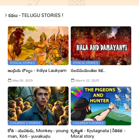
కథలు - TELUGU STORIES !
ETHICAL STORIES
ETHICAL STORIES
ఇంద్రియ లౌల్యం - Irdiya Laukyam
నలదమయంతుల కథ..
May 09, 2025
March 22, 2025
CHILDREN'S STORIES
CHILDREN'S STORIES
కోతి - యువకుడు, Monkey - young
కృతజ్ఞత - Kr̥utagnata | నీతికథ -
man, Kōti - yuvakuḍu
Moral story