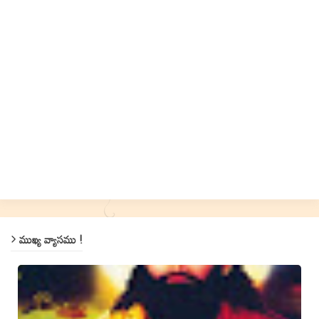
ముఖ్య వ్యాసము !