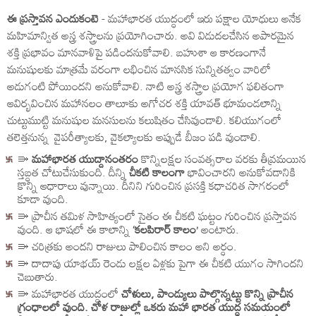
ఈ ప్రస్తావన ఎందుకంటె
- మహాభారత యుద్ధంలో ఇరు పక్షాల యోధులు అనేక
మహిమాన్విత అస్త్ర శస్త్రాలను ప్రయోగించారు. అవి విడుదలచేసిన అపారమైన
శక్తి ప్రభావం మానవాళిపై పడిందనుకోవాలి. బహుశా ఆ కారణంగానే
మనుషులకు మాత్రమే వరంగా లభించిన మానసిక సున్నితత్వం వారిలో
అడుగంటి పోయిందని అనుకోవాలి. నాటి అస్త్ర శస్త్రాల ప్రయోగ ఫలితంగా
ఆవిర్భవించిన మహానలం తాలూకు అగోచర శక్తి యావత్ భూమండలాన్ని
చుట్టుముట్టి మనుషుల మనసులను కలుషితం చేసివుండాలి. కలియుగంలో
తలెత్తనున్న వైపరీత్యాలకు, వైకల్యాలకు అప్పుడే బీజం పడి వుండాలి.
⭄
మహాభారత యుద్దానంతరం
కొన్నిలక్షల సంవత్సరాల వరకు తీవ్రమయిన
స్తబ్ధత చోటుచేసుకుంది. దీన్ని
చీకటి కాలంగా
భావించారని అనుకోవడానికి
కొన్ని ఆధారాలు వున్నాయి. దీనిని గురించిన ప్రసక్తి కధాచరిత సాగరంలో
కూడా వుంది.
⭄ ప్రాచీన తమిళ సాహిత్యంలో సైతం ఈ చీకటి ఘట్టం గురించిన ప్రస్తావన
వుంది. ఆ భాషలో ఈ కాలాన్ని
‘కలపిరార్ కాలం’
అంటారు.
⭄ చరిత్రకు అందని రాజులు పాలించిన కాలం అని అర్ధం.
⭄ దాదాపు యాభయ్ రెండు లక్షల ఏళ్లకు పైగా ఈ చీకటి యుగం సాగిందని
చెబుతారు.
⭄ మహాభారత యుద్ధంలో
చోళులు, పాండ్యులు పాల్గొన్నట్టు కొన్ని ప్రాచీన
గ్రంధాలలో వుంది. చోళ రాజుల్లో ఒకరు మహా భారత యుద్ధ సమయంలో