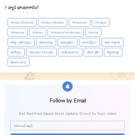
వ్యాస భాండాగారం!
Hindu Dharma
Hindu Lifestyle
Hinduism
Hindus
Hindutva
History
History of Hinduism
Karma
ఆత్మ - చైతన్యము
ఆదిగురువు
ఆధ్యాత్మికం
ఆయర్వేదం
ఆరు చక్రాలు
ఆరోగ్యం
ఆలయం-Temple
జాతీయవాదం
జీవన శైలి
తీర్థయాత్ర
తెలుగు భాష
Follow by Email
Get Notified About Next Update Direct to Your inbox