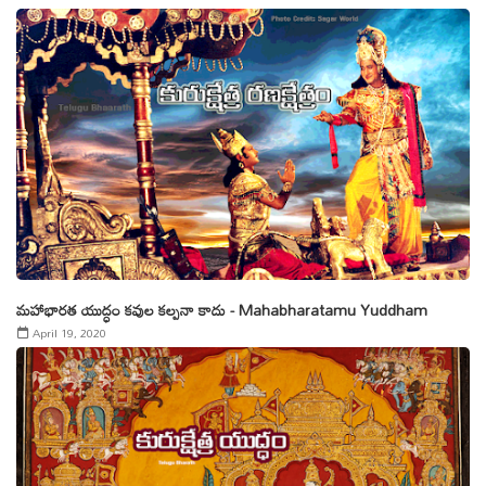
మహాభారత యుద్ధం కవుల కల్పనా కాదు - Mahabharatamu Yuddham
April 19, 2020