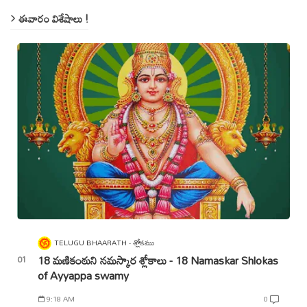
ఈవారం విశేషాలు !
TELUGU BHAARATH
శ్లోకము
18 మణికంఠుని నమస్కార శ్లోకాలు - 18 Namaskar Shlokas
of Ayyappa swamy
9:18 AM
0