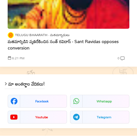
TELUGU BHAARATH
మతమార్పిడులు
మతమార్పిడిని వ్యతిరేకించిన సంత్‌ రవిదాస్‌ - Sant Ravidas opposes
conversion
6:21 PM
0
మా అంతర్జాల వేదికలు!
Facebook
Whatsapp
Youtube
Telegram