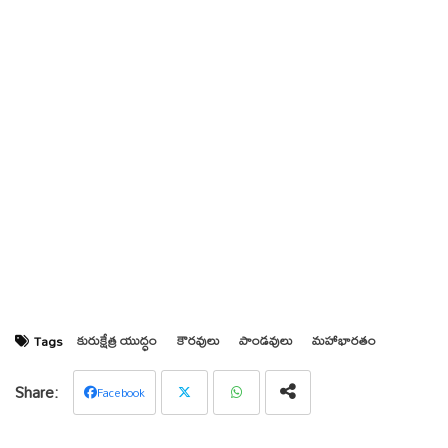
కురుక్షేత్ర యుద్ధం
కౌరవులు
పాండవులు
మహాభారతం
Tags
Facebook
Twit
Wha