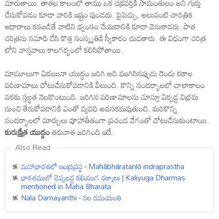
మారుతాయి. తాతల కాలంలో తాము ఒక చక్రవర్తికి సామంతులం అని గుర్తు
చేసుకోవడం కూడా వారికి ఇష్టం వుండదు. పైపెచ్చు, అటువంటి చారిత్రిక
ఆధారాలు కనబడితే వాటిని ధ్వంసం చేయడానికి కూడా వెనుకాడరు. పాత
చరిత్రను సమాధి చేసి కొత్త సంస్కృతికి స్వీకారం చుడతారు. ఈ విధంగా చరిత్ర
లోని వాస్తవాలు కాలగర్భంలో కలిసిపోతాయి.
మామూలుగా ఏదయినా యుద్ధం జరిగి అది ముగిసినప్పుడు రెండు రకాల
పరిణామాలు చోటుచేసుకోవడానికి వీలుంది. కొన్ని సందర్భాలలో చాలాకాలం
వరకు స్తబ్ధత నెలకొంటుంది. జరిగిన పరిణామాలను చూస్తూ ఏర్పడ్డ విభ్రమ
నుంచి తేరుకోవడానికి ఎంతో వ్యవధి అవసరమవుతుంది. మరికొన్ని
సందర్భాలలో మార్పులు వూహాతీతంగా ప్రచండ వేగంతో చోటుచేసుకుంటాయి.
కురుక్షేత్ర యుద్ధం
తరువాత జరిగింది ఇదే.
Also Read
మహాభారతలో ఇంద్రప్రస్థ - Mahābhāratanlō indraprastha
భారతములో చెప్పబడ్డ కలియుగ ధర్మాలు | Kaliyuga Dharmas
mentioned in Maha Bharata
Nala Damayanthi - నల దమయంతి