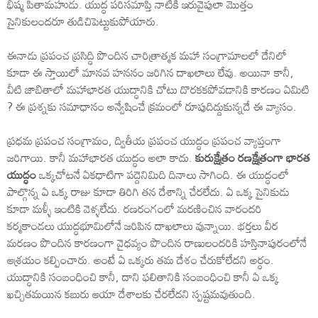
భీష్మ పితామహుడు. యుద్ధ పరిసమాప్తి నాటికి ఇరువైపులా మొత్తం
సైనికులందరూ తుడిచిపెట్టుకుపోయారు.
ఈనాడు ప్రపంచ ప్రసిద్ధి పొందిన చారిత్రాత్మక మహా సంగ్రామాలలో దేనిలో
కూడా ఈ స్తాయిలో మానవ హననం జరిగిన దాఖలాలు లేవు. అయినా కానీ,
వీటి జాబితాలో మహాభారత యుద్ధానికి చోటు దొరకకపోవడానికి కారణం ఏమిటి
? ఈ ప్రశ్నకు సమాధానం అన్వేషించే క్రమంలో రూపుదిద్దుకున్నదే ఈ వ్యాసం.
ప్రధమ ప్రపంచ సంగ్రామం, ద్వితీయ ప్రపంచ యుద్ధం ప్రపంచ వ్యాప్తంగా
జరిగాయి. కానీ మహాభారత యుద్ధం అలా కాదు.
కురుక్షేత్రం రణక్షేత్రంగా భారత
యుద్ధం
ఒక్కచోటనే ఏకధాటిగా పద్దెనిమిది దినాలు సాగింది. ఈ యుద్ధంలో
పాల్గొన్న ఏ ఒక్క రాజు కూడా తిరిగి తన దేశాన్ని చేరలేదు. ఏ ఒక్క సైనికుడు
కూడా మళ్ళీ ఇంటికి వెళ్ళలేదు. రణరంగంలో మరణించిన వారందరి
కర్మకాండలు యుద్ధభూమిలోనే జరిపిన దాఖలాలు వున్నాయి. భర్తలు వీర
మరణం పొందిన కారణంగా వైధవ్యం పొందిన రాణులందరికి హస్తినాపురంలోనే
ఆశ్రయం కల్పించారు. అంటే ఏ ఒక్కరు తమ దేశం చేరుకోలేదని అర్ధం.
యుద్ధానికి సంబంధించి కానీ, దాని ఫలితానికి సంబంధించి కానీ ఏ ఒక్క
ఖచ్చితమయిన కబురు ఆయా దేశాలకు చేరలేదని స్పష్టమవుతుంది.