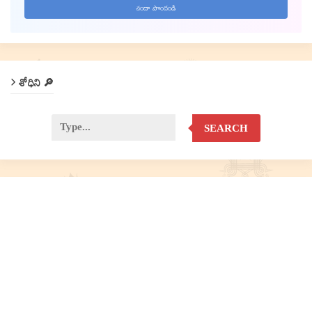
శోధిని 🔎
SEARCH