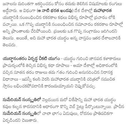
జనాలను మరింతగా ఆకర్షించడం కోసం తమకు తెలిసిన విషయాలకు రంగులు
అద్దేవారు. ఆ విధంగా (
ఆ నాటి భరత ఖండపు
) దేశ దేశాల్లో
మహాభారత
యుద్ధానికి సంబంధించిన రకరకాల కధలు విభిన్న రూపాల్లో ప్రచారం లోకి
వచ్చాయి. ఒక గొప్ప యుద్ధానికి సంబంధించిన సమాచారం రకరకాల రూపాల్లో
అన్ని ప్రాంతాలకు చేరిపోయింది. ప్రజలకు ఒక గొప్ప సంగ్రామం జరిగిందని
తెలుసు. అయితే, అది మహా భారత యుద్ధం అన్న వాస్తవం ఇతర దేశాలవారికి
తెలవదు.
యుద్ధానంతరం ఏర్పడ్డ చీకటి యుగం
- యుద్ధం గురించి జానపద కళాకారులు
ప్రాచుర్యంలోకి తెచ్చిన విభిన్న కధా రూపాలు - ఆయా దేశాల్లో అధికారంలోకి
వచ్చిన నూతన తరం రాజులు తమ గతం గురించి అనుసరించిన నిరాసక్త
విధానాలు - ఇవన్నీ కలసి వెరసి మహాభారత యుద్ధానికి చరిత్రలో సముచిత
స్తానం లభించకపోవడానికి కారణమయ్యాయని చెప్పుకోవచ్చు.
సుమేరియన్ సంస్కృతిలో
వెల్లడయిన మరో విశేషాన్ని మహా భారత యుద్ధం
కవుల కల్పన కాదనడానికి ఆధారంగా కొన్ని వెబ్ సైట్లు పేర్కొంటున్నాయి. ప్రాచీన
సుమేరియన్ సంస్కృతి
లో చాలా భాగం ఏడుపులు, రోదనల ప్రాతిపదికగా
ఏర్పడిందని చెబుతారు.