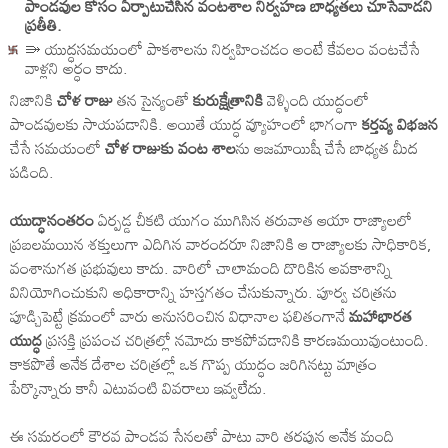
పాండవుల కోసం ఏర్పాటుచేసిన వంటశాల నిర్వహణ బాధ్యతలు చూసేవాడని
ప్రతీతి.
⭄ యుద్ధసమయంలో పాకశాలను నిర్వహించడం అంటే కేవలం వంటచేసే
వాళ్లని అర్ధం కాదు.
నిజానికి
చోళ రాజు
తన సైన్యంతో
కురుక్షేత్రానికి
వెళ్ళింది యుద్ధంలో
పాండవులకు సాయపడానికి. అయితే యుద్ధ వ్యూహంలో భాగంగా
కర్తవ్య విభజన
చేసే సమయంలో
చోళ రాజుకు వంట శాల
ను ఆజమాయిషీ చేసే బాధ్యత మీద
పడింది.
యుద్ధానంతరం
ఏర్పడ్డ చీకటి యుగం ముగిసిన తరువాత ఆయా రాజ్యాలలో
ప్రబలమయిన శక్తులుగా ఎదిగిన వారందరూ నిజానికి ఆ రాజ్యాలకు సాధికారిక,
వంశానుగత ప్రభువులు కాదు. వారిలో చాలామంది దొరికిన అవకాశాన్ని
వినియోగించుకుని అధికారాన్ని హస్తగతం చేసుకున్నారు. పూర్వ చరిత్రను
పూడ్చిపెట్టే క్రమంలో వారు అనుసరించిన విధానాల ఫలితంగానే
మహాభారత
యుద్ధ
ప్రసక్తి ప్రపంచ చరిత్రల్లో నమోదు కాకపోవడానికి కారణమయివుంటుంది.
కాకపొతే అనేక దేశాల చరిత్రల్లో ఒక గొప్ప యుద్ధం జరిగినట్టు మాత్రం
పేర్కొన్నారు కానీ ఎటువంటి వివరాలు ఇవ్వలేదు.
ఈ సమరంలో కౌరవ పాండవ సేనలతో పాటు వారి తరపున అనేక మంది