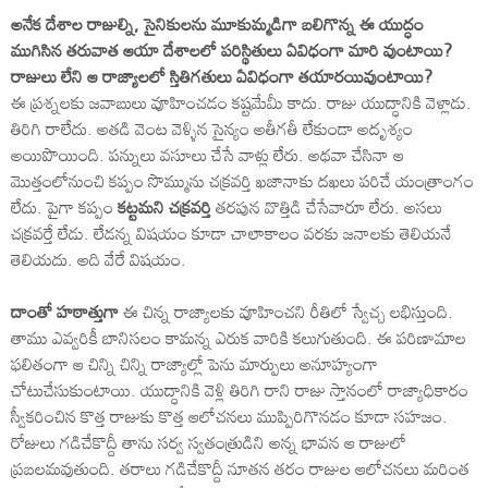
అనేక దేశాల రాజుల్ని, సైనికులను మూకుమ్మడిగా బలిగొన్న ఈ యుద్ధం
ముగిసిన తరువాత ఆయా దేశాలలో పరిస్థితులు ఏవిధంగా మారి వుంటాయి?
రాజులు లేని ఆ రాజ్యాలలో స్తితిగతులు ఏవిధంగా తయారయివుంటాయి?
ఈ ప్రశ్నలకు జవాబులు వూహించడం కష్టమేమీ కాదు. రాజు యుద్ధానికి వెళ్లాడు.
తిరిగి రాలేదు. అతడి వెంట వెళ్ళిన సైన్యం అతీగతీ లేకుండా అదృశ్యం
అయిపొయింది. పన్నులు వసూలు చేసే వాళ్లు లేరు. అథవా చేసినా ఆ
మొత్తంలోనుంచి కప్పం సొమ్మును చక్రవర్తి ఖజానాకు దఖలు పరిచే యంత్రాంగం
లేదు. పైగా కప్పం
కట్టమని చక్రవర్తి
తరపున వొత్తిడి చేసేవారూ లేరు. అసలు
చక్రవర్తే లేడు. లేడన్న విషయం కూడా చాలాకాలం వరకు జనాలకు తెలియనే
తెలియదు. అది వేరే విషయం.
దాంతో హఠాత్తుగా
ఈ చిన్న రాజ్యాలకు వూహించని రీతిలో స్వేచ్చ లభిస్తుంది.
తాము ఎవ్వరికీ బానిసలం కామన్న ఎరుక వారికి కలుగుతుంది. ఈ పరిణామాల
ఫలితంగా ఆ చిన్ని చిన్ని రాజ్యాల్లో పెను మార్పులు అనూహ్యంగా
చోటుచేసుకుంటాయి. యుద్ధానికి వెళ్లి తిరిగి రాని రాజు స్తానంలో రాజ్యాధికారం
స్వీకరించిన కొత్త రాజుకు కొత్త ఆలోచనలు ముప్పిరిగొనడం కూడా సహజం.
రోజులు గడిచేకొద్దీ తాను సర్వ స్వతంత్రుడిని అన్న భావన ఆ రాజులో
ప్రబలమవుతుంది. తరాలు గడిచేకొద్దీ నూతన తరం రాజుల ఆలోచనలు మరింత