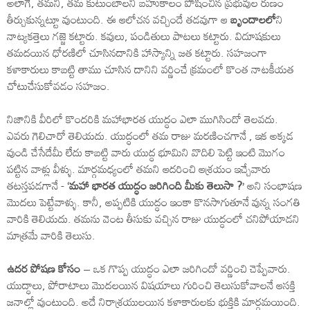
అలాగే, తమనీ, తమ కుటుంబాలనీ బహుకాలం పోషించిన ప్రభువుల రుణం
తీర్చుకున్నట్టూ వుంటుంది. ఈ ఆలోచన వచ్చిందే తడవుగా ఆ
బృందాలలో
ని
నాట్యకత్తెలు గజ్జె కట్టారు. కవులు, పండితులు పాటలు కట్టారు. విదూషకులు
తమదయిన ధోరణిలో చూసినదానికి హాస్యాన్ని జత కట్టారు. సహజంగా
కళాకారులు కాబట్టి తాము చూసిన దానిని వర్ణించే క్రమంలో కొంత నాటకీయత
చోటుచేసుకోవడం సహజం.
నిజానికి వీరిలో కొందరికి మహాభారత యుద్ధం ఎలా ముగిసిందో తెలవదు.
ఎవరు గెలిచారో తెలియదు. యుద్ధంలో తమ రాజు మరణించగానే , ఇక అక్కడ
వుండి చేసేదేమీ లేదు కాబట్టి వారు యుద్ధ భూమిని వొదిలి పెట్టి ఇంటి మొగం
పట్టిన వాళ్లు వీళ్ళు. మార్గమధ్యంలో తమని ఆదరించి ఆశ్రయం ఇచ్చేవారు
తటస్తపడగానే -
‘మహా భారత యుద్ధం జరిగింది మీకు తెలుసా ?’
అని సంభాషణ
మొదలు పెట్టేవాళ్ళు. కానీ, అప్పటికి యుద్ధం ఇంకా కొనసాగుతూనే వున్న సంగతి
వారికి తెలియదు. తమను వెంట తీసుకు వచ్చిన రాజు యుద్ధంలో చనిపోయాడని
మాత్రమే వారికి తెలుసు.
ఉదర పోషణ కోసం
– ఒక గొప్ప యుద్ధం ఎలా జరిగిందో వర్ణించి చెప్పేవారు.
యుద్ధాలు, పోరాటాలు మొదలయిన విషయాలు గురించి తెలుసుకోవాలనే ఆసక్తి
జనాల్లో వుంటుంది. అదే నిరాశ్రయులయిన కళాకారులకు భుక్తికి మార్గమయింది.