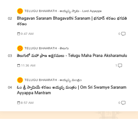
TELUGU BHAARATH
అయ్యప్ప స్వామి - Lord Ayyappa
Bhagavan Saranam Bhagavathi Saranam | భగవాన్ శరణం భగవతి
శరణం
9:47 AM
0
TELUGU BHAARATH
తెలుగు
తెలుగులో మహా ప్రాణ అక్షరములు - Telugu Maha Prana Aksharamulu
11:36 AM
1
TELUGU BHAARATH
అయ్యప్ప మంత్రం
ఓం శ్రీ స్వామియే శరణం అయ్యప్ప మంత్రం | Om Sri Swamye Saranam
Ayyappa Mantram
8:57 AM
0