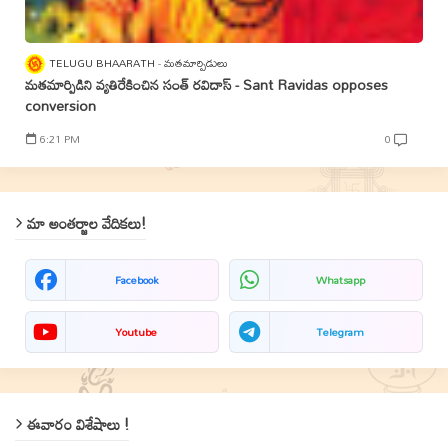
TELUGU BHAARATH
మతమార్పిడులు
మతమార్పిడిని వ్యతిరేకించిన సంత్‌ రవిదాస్‌ - Sant Ravidas opposes
conversion
6:21 PM
0
మా అంతర్జాల వేదికలు!
Facebook
Whatsapp
Youtube
Telegram
ఈవారం విశేషాలు !