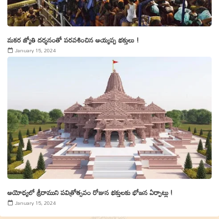
మకర జ్యోతి దర్శనంతో పరవశించిన అయ్యప్ప భక్తులు !
January 15, 2024
అయోధ్యలో శ్రీరాముని పవిత్రోత్సవం రోజున భక్తులకు భోజన ఏర్పాట్లు !
January 15, 2024