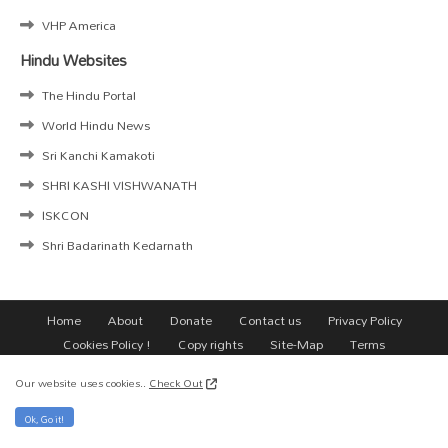
VHP America
Hindu Websites
The Hindu Portal
World Hindu News
Sri Kanchi Kamakoti
SHRI KASHI VISHWANATH
ISKCON
Shri Badarinath Kedarnath
Home
About
Donate
Contact us
Privacy Policy
Cookies Policy !
Copy rights
Site-Map
Terms
All Right Reserved Copyright ©
Our website uses cookies..
Check Out
Ok, Go it!