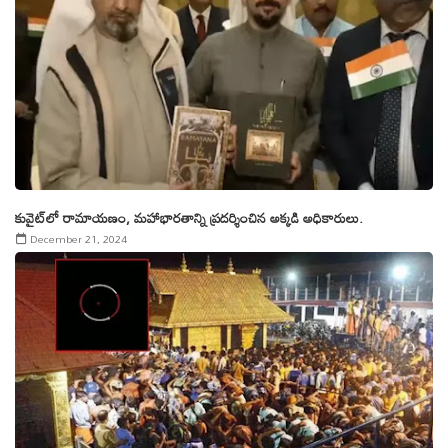
కువైట్‌లో రామాయ‌ణం, మ‌హాభార‌తాన్ని ప్రదర్శించిన అక్కడి అధికారులు.
December 21, 2024