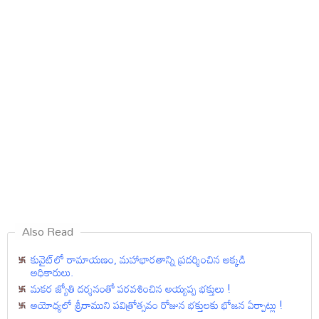
Also Read
కువైట్‌లో రామాయ‌ణం, మ‌హాభార‌తాన్ని ప్రదర్శించిన అక్కడి
అధికారులు.
మకర జ్యోతి దర్శనంతో పరవశించిన అయ్యప్ప భక్తులు !
అయోధ్యలో శ్రీరాముని పవిత్రోత్సవం రోజున భక్తులకు భోజన ఏర్పాట్లు !