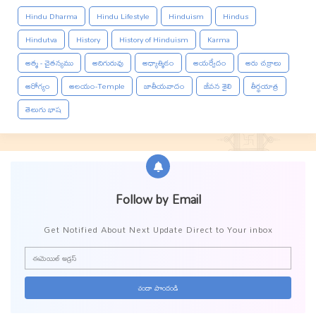
Hindu Dharma
Hindu Lifestyle
Hinduism
Hindus
Hindutva
History
History of Hinduism
Karma
ఆత్మ - చైతన్యము
ఆదిగురువు
ఆధ్యాత్మికం
ఆయర్వేదం
ఆరు చక్రాలు
ఆరోగ్యం
ఆలయం-Temple
జాతీయవాదం
జీవన శైలి
తీర్థయాత్ర
తెలుగు భాష
Follow by Email
Get Notified About Next Update Direct to Your inbox