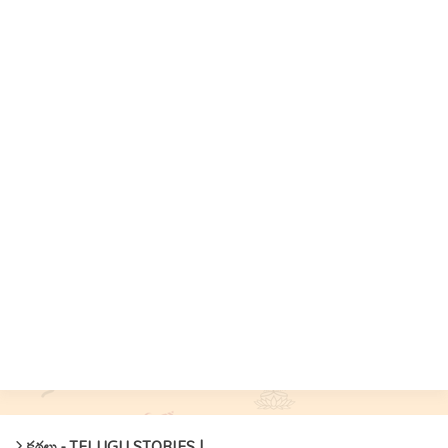
కథలు - TELUGU STORIES !