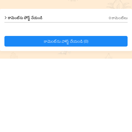
0 కామెంట్‌లు
కామెంట్‌ను పోస్ట్ చేయండి
కామెంట్‌ను పోస్ట్ చేయండి (0)