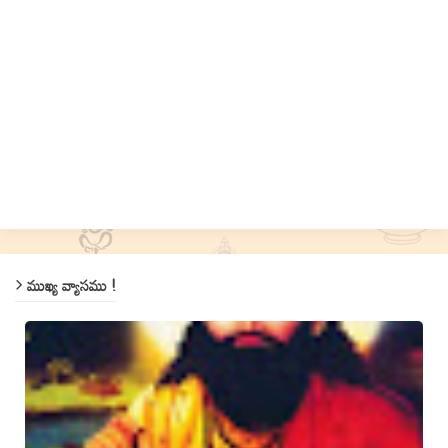
ముఖ్య వ్యాసము !