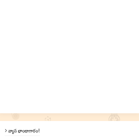
వ్యాస భాండాగారం!