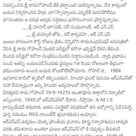
సమర్పించిన శ్రీ రామగోపాలన్ జీకి శ్రద్ధాంజలి ఘటిస్తున్నాము. దేశ కార్యంలో
ఆయన నిర్వహించిన పాత్ర, భాగస్వామ్యాలను ఎన్నటికీ మరచిపోలేము.
భగవంతుడు ఆ పవిత్ర ఆత్మకు సద్గతులు ప్రసాదించాలని ప్రార్ధిస్తున్నాము.
__ శ్రీ మోహన్ భాగవత్, సర్ సంఘచాలక్, ఆర్ ఎస్ ఎస్
__ శ్రీ భయ్యాజీ జోషి , సర్ కార్యవహ , ఆర్ ఎస్ ఎస్
జలుబు కారణంగా కొద్ది రోజుల క్రితం చెన్నైలోని రామచంద్రమిషన్ ఆసుపత్రిలో
చేరిన శ్రీ రామ గోపాలన్ మొదటి పరీక్షలో కరోనా ఇన్ఫెక్షన్ లేదని తేలింది.
రెండవ పరీక్షలో కరోనా సంక్రమించిందని నిర్ధారించబడింది. వ్యాధి ప్రభావం
నుండి అతన్ని బయటపడేసేందుకు వైద్యులు గత రెండు రోజులుగా తీవ్రంగా
శ్రమించరారు అయిన అయన కోలుకోలేకపోయారు. గోపాల్ జి, . 1984
ఉగ్రవాద దాడిలో తృటిలో తప్పించుకుని. హిందూ ఫ్రంట్ మరియు ఆర్‌ఎస్‌ఎస్‌తో
సహా దేశవ్యాప్తంగా అన్ని హిందూ ఉద్యమాలలో పాల్గొన్నారు.
వీరత్తురవి రామ గోపాలన్ 19-9-1927న తంజావూరు జిల్లాలోని సిర్కాజీలో
జన్మించారు. 1945 లో ఆర్‌ఎస్‌ఎస్‌లో చేరారు. డిప్లొమా, A.M.I.E.
గ్రాడ్యుయేషన్ తరువాత, అతను ఎలక్ట్రికల్ పరిశ్రమలో తన ఉద్యోగాన్ని విడిచిపెట్టి,
పూర్తి సమయం RSS వాలంటీర్ (ప్రచారకుడు) అయ్యాడు.
ఆర్‌ఎస్‌ఎస్ ఉద్యమం యొక్క ప్రాంతీయ ప్రచారం (రాష్ట్ర నిర్వాహకుడు) బాధ్యత
వరకు తమిళనాడు అంతటా ప్రజలు ఆర్‌ఎస్‌ఎస్'లో కి సభ్యత్వం తీసుకునే