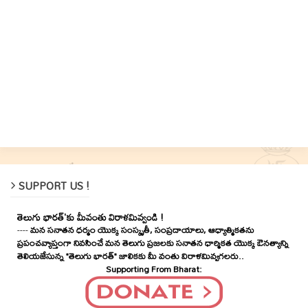
SUPPORT US !
తెలుగు భారత్'కు మీవంతు విరాళమివ్వండి !
----
మన సనాతన ధర్మం యొక్క సంస్కృతీ, సంప్రదాయాలు, ఆధ్యాత్మికతను
ప్రపంచవ్యాప్తంగా నివసించే మన తెలుగు ప్రజలకు సనాతన ధార్మికత యొక్క ఔనత్యాన్ని
తెలియజేసున్న "తెలుగు భారత్" జాలికకు మీ వంతు విరాళమివ్వగలరు..
Supporting From Bharat: