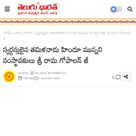
హోమ్
వార్తా వాహిని
స్వర్గస్తులైన తమిళనాడు హిందూ మున్నని సంస్థాపకులు శ్రీ రామ గోపాలన్
జీ
స్వర్గస్తులైన తమిళనాడు హిందూ మున్నని
సంస్థాపకులు శ్రీ రామ గోపాలన్ జీ
TELUGU BHAARATH
0
7:55 AM
1 minute read