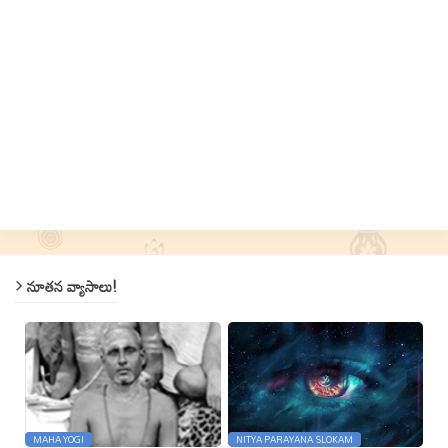
నూతన వ్యాసాలు!
MAHA YOGI
NITYA PARAYANA SLOKAM