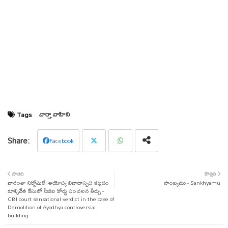
వార్తా వాహిని
Tags
Facebook
Twit
Wha
పాతది
కొత్తది
వారంతా నిర్దోషులే: అయోధ్య వివాదాస్పద కట్టడం
ter
tsap
సాంఖ్యము - Sankhyamu
కూల్చివేత కేసులో సీబీఐ కోర్టు సంచలన తీర్పు -
CBI court sensational verdict in the case of
p
Demolition of Ayodhya controversial
building