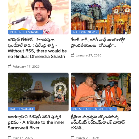
DHIRENDRA SHASTRI
NATIONAL NEWS
ఆరెస్సెస్ లేకపోతే.. హిందువులు
కేదార్ నాథ్, బదరీ నాథ్ ఆలయాల్లోకి
వుండేవారే కాదు : ధీరేంద్ర శాస్త్రి -
హైందవేతరులకు ‘‘నోఎంట్రీ’’..
Without RSS, there would be
January 27, 2026
no Hindus: Dhirendra Shastri
February 17, 2026
KALESHWARAM
DR. MOHAN BHAGWAT NEWS
అంతర్వాహిని సరస్వతీ నదికి పుష్కర
శ్రీశైలం మల్లన్నను దర్శించుకున్న
వైభవం - A tribute to the inner
ఆర్ఎస్ఎస్ సర్‌సంఘ్‌చాలక్ మోహన్
Saraswati River
భగవత్..
May 15, 2025
March 28, 2025