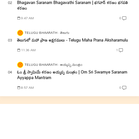
Bhagavan Saranam Bhagavathi Saranam | భగవాన్ శరణం భగవతి
శరణం
9:47 AM
0
TELUGU BHAARATH
తెలుగు
తెలుగులో మహా ప్రాణ అక్షరములు - Telugu Maha Prana Aksharamulu
11:36 AM
1
TELUGU BHAARATH
అయ్యప్ప మంత్రం
ఓం శ్రీ స్వామియే శరణం అయ్యప్ప మంత్రం | Om Sri Swamye Saranam
Ayyappa Mantram
8:57 AM
0