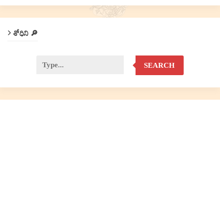
శోధిని 🔎
SEARCH