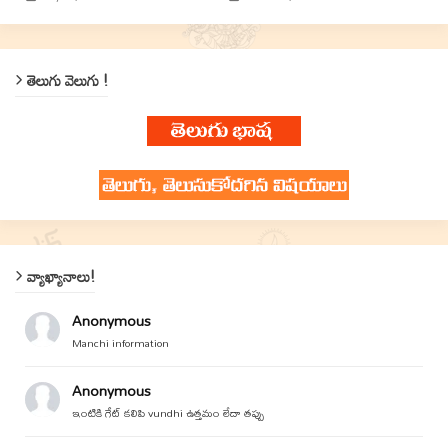
తెలుగు వెలుగు !
వ్యాఖ్యానాలు!
Anonymous
Manchi information
Anonymous
ఇంటికి గేట్ కలిపి vundhi ఉత్తమం లేదా తప్పు