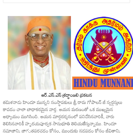
ఆర్.ఎస్.ఎస్ శ్రద్ధాంజలి ప్రకటన
తమిళనాడు హిందూ మున్నని సంస్థాపకులు శ్రీ రామ గోపాలన్ జీ స్వర్గస్తులు
కావడం చాలా బాధాకరమైన వార్త. ఆయన మరణంతో ఒక ముఖ్యమైన
అధ్యాయం ముగిసింది. ఆయన మార్గదర్శనంలో పనిచేసినవారికీ, వారు
తెలిసినవారికీ హృదయపూర్వక సానుభూతి తెలియజేస్తున్నాము. హిందూ
సమాజాన్ని జాగృతపరచడం కోసం, ముందుకు నడపడం కోసం జీవితాన్ని