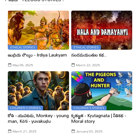
ETHICAL STORIES
ETHICAL STORIES
ఇంద్రియ లౌల్యం - Irdiya Laukyam
నలదమయంతుల కథ..
May 09, 2025
March 22, 2025
CHILDREN'S STORIES
CHILDREN'S STORIES
కోతి - యువకుడు, Monkey - young
కృతజ్ఞత - Kr̥utagnata | నీతికథ -
man, Kōti - yuvakuḍu
Moral story
March 21, 2025
January 03, 2025