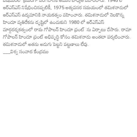
విషయంలో క్రమంగా పెరగడానికి ఆయన బాధ్యత వహించారు. 1948 లో
ఆర్‌ఎస్‌ఎస్ నిషేధించినప్పటికీ, 1975 అత్యవసర సమయంలో తమిళనాడులో
ఆర్‌ఎస్‌ఎస్ ఉద్యమానికి నాయకత్వం వహించారు. తమిళనాడులో నెలకొన్న
హిందూ వ్యతిరేకను దృష్టిలో ఉంచుకుని 1980 లో ఆర్ఎస్ఎస్
మార్గదర్శకత్వంలో రామ గోపాలన్ హిందూ ఫ్రంట్ ను ఏర్పాటు చేసారు. రామా
గోపాలన్ హిందూ ఫ్రంట్ అభివృద్ధి కోసం తమిళనాడు అంతటా పర్యటించారు.
తమిళనాడులో అతను అడుగు పెట్టని పట్టణాలు లేవు.
___విశ్వ సంవాద కేంద్రము