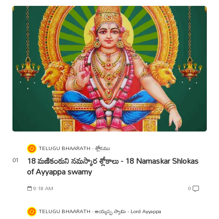
TELUGU BHAARATH
శ్లోకము
18 మణికంఠుని నమస్కార శ్లోకాలు - 18 Namaskar Shlokas
of Ayyappa swamy
9:18 AM
0
TELUGU BHAARATH
అయ్యప్ప స్వామి - Lord Ayyappa