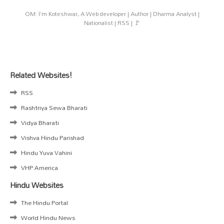
OM: I'm Koteshwar, A Web developer | Author | Dharma Analyst |
Nationalist | RSS | 🚩
Related Websites!
RSS
Rashtriya Sewa Bharati
Vidya Bharati
Vishva Hindu Parishad
Hindu Yuva Vahini
VHP America
Hindu Websites
The Hindu Portal
World Hindu News