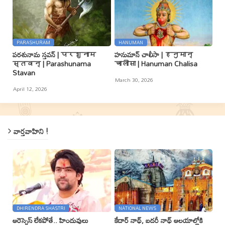
PARASHURAM
HANUMAN
పరశునామ స్తవన్ | परशुनाम
హనుమాన్ చాలీసా | हनुमान्
स्तवन् | Parashunama
चालीसा | Hanuman Chalisa
Stavan
March 30, 2026
April 12, 2026
వార్తవాహిని !
DHIRENDRA SHASTRI
NATIONAL NEWS
ఆరెస్సెస్ లేకపోతే.. హిందువులు
కేదార్ నాథ్, బదరీ నాథ్ ఆలయాల్లోకి