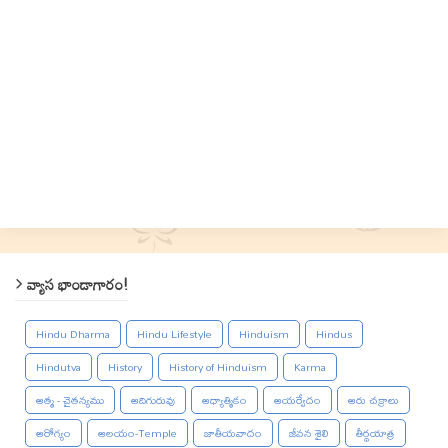
వ్యాస భాండాగారం!
Hindu Dharma
Hindu Lifestyle
Hinduism
Hindus
Hindutva
History
History of Hinduism
Karma
ఆత్మ - చైతన్యము
ఆదిగురువు
ఆధ్యాత్మికం
ఆయర్వేదం
ఆరు చక్రాలు
ఆరోగ్యం
ఆలయం-Temple
జాతీయవాదం
జీవన శైలి
తీర్థయాత్ర