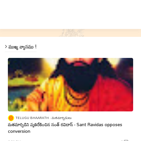
ముఖ్య వ్యాసము !
TELUGU BHAARATH
మతమార్పిడులు
మతమార్పిడిని వ్యతిరేకించిన సంత్‌ రవిదాస్‌ - Sant Ravidas opposes
conversion