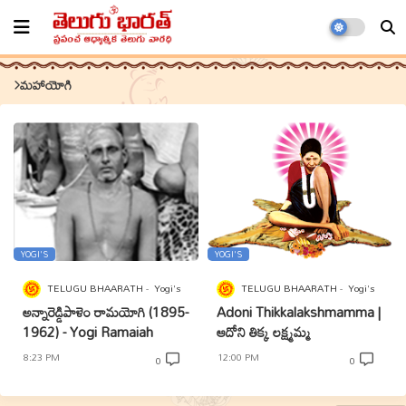
మహాయోగి
YOGI'S
YOGI'S
TELUGU BHAARATH
Yogi's
TELUGU BHAARATH
Yogi's
అన్నారెడ్డిపాళెం రామయోగి (1895-
Adoni Thikkalakshmamma |
1962) - Yogi Ramaiah
ఆదోని తిక్క లక్ష్మమ్మ
8:23 PM
12:00 PM
0
0