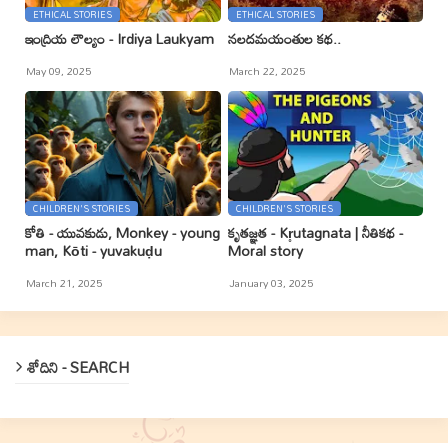
ETHICAL STORIES
ETHICAL STORIES
ఇంద్రియ లౌల్యం - Irdiya Laukyam
నలదమయంతుల కథ..
May 09, 2025
March 22, 2025
CHILDREN'S STORIES
CHILDREN'S STORIES
కోతి - యువకుడు, Monkey - young
కృతజ్ఞత - Kr̥utagnata | నీతికథ -
man, Kōti - yuvakuḍu
Moral story
March 21, 2025
January 03, 2025
శోదిని - SEARCH