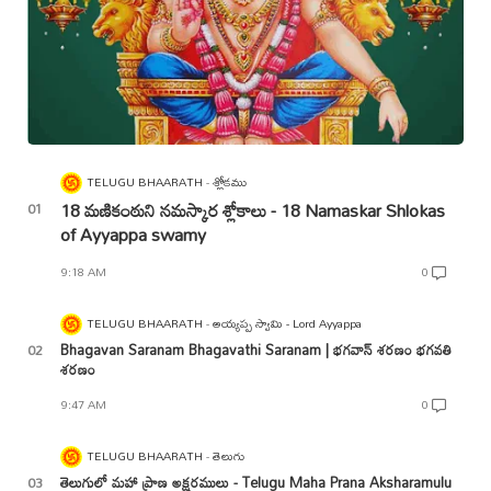
TELUGU BHAARATH
శ్లోకము
18 మణికంఠుని నమస్కార శ్లోకాలు - 18 Namaskar Shlokas
of Ayyappa swamy
9:18 AM
0
TELUGU BHAARATH
అయ్యప్ప స్వామి - Lord Ayyappa
Bhagavan Saranam Bhagavathi Saranam | భగవాన్ శరణం భగవతి
శరణం
9:47 AM
0
TELUGU BHAARATH
తెలుగు
తెలుగులో మహా ప్రాణ అక్షరములు - Telugu Maha Prana Aksharamulu