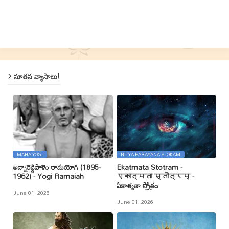
నూతన వ్యాసాలు!
MAHA YOGI
NITYA PARAYANA SLOKAM
అన్నారెడ్డిపాళెం రామయోగి (1895-
Ekatmata Stotram -
1962) - Yogi Ramaiah
एकात्मता स्तोत्रम् -
ఏకాత్మతా స్తోత్రం
June 01, 2026
June 01, 2026