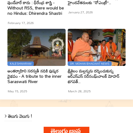
వుండేవారే కాదు : ధీరేంద్ర శాస్త్రి -
హైందవేతరులకు ‘‘నోఎంట్రీ’’..
Without RSS, there would be
January 27, 2026
no Hindus: Dhirendra Shastri
February 17, 2026
KALESHWARAM
DR. MOHAN BHAGWAT NEWS
అంతర్వాహిని సరస్వతీ నదికి పుష్కర
శ్రీశైలం మల్లన్నను దర్శించుకున్న
వైభవం - A tribute to the inner
ఆర్ఎస్ఎస్ సర్‌సంఘ్‌చాలక్ మోహన్
Saraswati River
భగవత్..
May 15, 2025
March 28, 2025
తెలుగు వెలుగు !