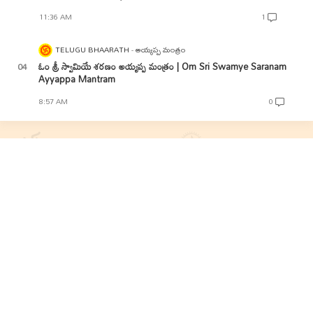
11:36 AM
1
TELUGU BHAARATH
అయ్యప్ప మంత్రం
ఓం శ్రీ స్వామియే శరణం అయ్యప్ప మంత్రం | Om Sri Swamye Saranam
Ayyappa Mantram
8:57 AM
0