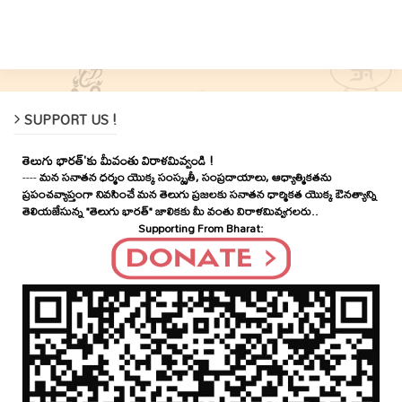
SUPPORT US !
తెలుగు భారత్'కు మీవంతు విరాళమివ్వండి !
----
మన సనాతన ధర్మం యొక్క సంస్కృతీ, సంప్రదాయాలు, ఆధ్యాత్మికతను
ప్రపంచవ్యాప్తంగా నివసించే మన తెలుగు ప్రజలకు సనాతన ధార్మికత యొక్క ఔనత్యాన్ని
తెలియజేసున్న "తెలుగు భారత్" జాలికకు మీ వంతు విరాళమివ్వగలరు..
Supporting From Bharat: