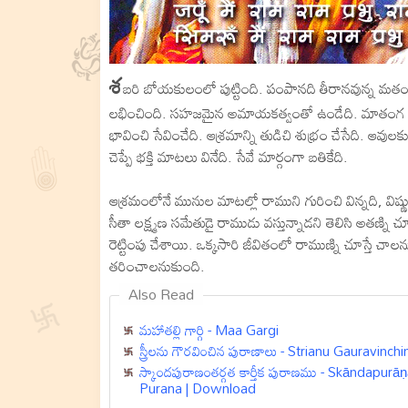
శ
బరి బోయకులంలో పుట్టింది. పంపానది తీరానవున్న మతం
లభించింది. సహజమైన అమాయకత్వంతో ఉండేది. మాతంగ ఆశ్
భావించి సేవించేది. ఆశ్రమాన్ని తుడిచి శుభ్రం చేసేది. ఆవుల
చెప్పే భక్తి మాటలు వినేది. సేవే మార్గంగా బతికేది.
ఆశ్రమంలోనే మునుల మాటల్లో రాముని గురించి విన్నది, విష్
సీతా లక్ష్మణ సమేతుడై రాముడు వస్తున్నాడని తెలిసి అతణ్
రెట్టింపు చేశాయి. ఒక్కసారి జీవితంలో రాముణ్ని చూస్తే 
తరించాలనుకుంది.
Also Read
మహాతల్లి గార్గి - Maa Gargi
స్త్రీలను గౌరవించిన పురాణాలు - Strianu Gauravinc
స్కాందపురాణంతర్గత కార్తీక పురాణము - Skāndapu
Purana | Download