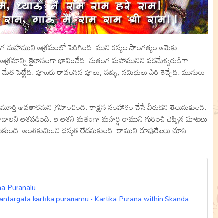
గ మహాముని ఆశ్రమంలో పెరిగింది. ముని కన్యల సాంగత్యం ఆమెకు
రమాన్ని కైలాసంగా భావించేది. మతంగ మహామునిని పరమేశ్వరుడిగా
కు మేత పెట్టేది. పూజకు కావలసిన పూలు, పళ్ళు, సమిధులు ఏరి తెచ్చేది. మునులు
ణుమూర్తి అవతారమని గ్రహించింది. రాక్షస సంహారం చేసే వీరుడని తెలుసుకుంది.
ని చూడాలని ఆశపడింది. ఆ ఆశని మతంగా మహర్షి రాముని గురించి చెప్పిన మాటలు
చాలనుకుంది. అంతకుమించి ధన్యత లేదనుకుంది. రాముని రూపురేఖలు చూసి
hina Puranalu
rāṇāntargata kārtīka purāṇamu - Kartika Purana within Skanda