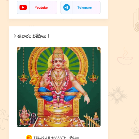
Youtube
Telegram
ఈవారం విశేషాలు !
TELUGU BHAARATH
శ్లోకము