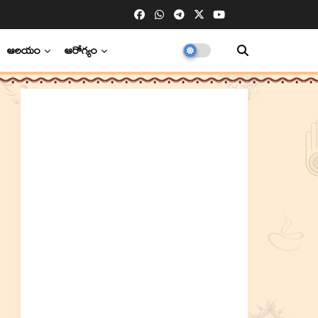
ఆలయం
ఆరోగ్యం