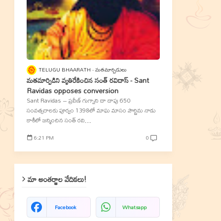
TELUGU BHAARATH
మతమార్పిడులు
మతమార్పిడిని వ్యతిరేకించిన సంత్‌ రవిదాస్‌ - Sant
Ravidas opposes conversion
Sant Ravidas – ప్రవీణ్‌ గుగ్నాని దా దాపు 650
సంవత్సరాలకు పూర్వం 1398లో మాఘ మాసం పౌర్ణిమ నాడు
కాశీలో జన్మించిన సంత్‌ రవి…
6:21 PM
0
మా అంతర్జాల వేదికలు!
Facebook
Whatsapp