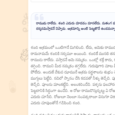
రాముడు రాలేదు. శబరి ఎదురు చూడడం మానలేదు. మతంగ ముని ము
దర్శనమిస్తాడనే చెప్పాడు. ఆశ్రమాన్ని అంటి పెట్టుకొనే ఉండమ
శబరి ఆశ్రమంలో ఒంటిగానే మిగిలింది. లేదు, ఆమెకు రాముడ
రామనామమే శబరికి సర్వమూ అయింది. శబరికే ముసలి తనం
రాముడు రాలేదు. వస్తాడనే ఆమె నమ్మకం. ఒంట్లో శక్తే కాదు
తగ్గింది. రాముని మీద నమ్మకం తగ్గలేదు. గురువుగారి మాట 
పోలేదు. అందుకే వేకువ ఝామునే ఆశ్రమ పర్ణశాలను శుభ్రం చే
ముగ్గులు పెట్టేది. నదిలో స్నానం చేసి కడవతో నీళ్ళు తెచ్చేది.
తెచ్చేది. పూలను మాలకట్టేది. అలంకరించేది. పళ్ళను ఫలహార
పెట్టడానికి సిద్ధంగా ఉంచేది. ఆ రోజు రాముడొస్తున్నట్టు ఏ ర
ఎదురు చూసేది. రోజులూ నెలలూ సంవత్సరాలూ విసుగూ వి
ఎదురు చూపులతోనే గడిపింది శబరి.