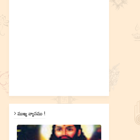
ముఖ్య వ్యాసము !