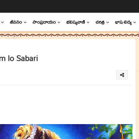
జీవనం
సాంప్రదాయం
భవిష్యవాణి
చరిత్ర
భాష-విద్య
 lo Sabari