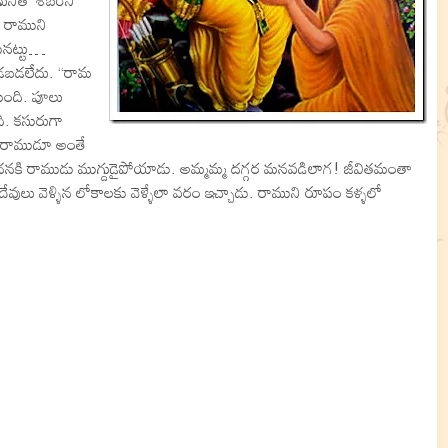
ణునితో శబరిని
. రాముని
ినట్టు…
డబడలేదు. “రామ
ుకుంది. పూలు
ంది. కసురుగా
. రాముడూ అంతే
రాధనకి రాముడు ముగ్దుడైపోయాడు. అమ్మమ్మ దగ్గర మనవడిలాగ! జీవితమంతా
వులు వెళ్ళిన లోకాలకు వెళ్ళేలా వరం ఇచ్చాడు. రాముని రూపం కళ్ళలో