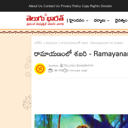
About Us
Contact Us
Privacy Policy
Copy Rights
Donate
| హైందవం
ధర్మాలు
దైవత్వం
హోమ్
శబరిమల
రామాయణంలో శబరి - Ramayanam lo Sabari
రామాయణంలో శబరి - Ramayanam
TELUGU BHAARATH
2:49 PM
2 minute read