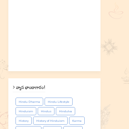
వ్యాస భాండాగారం!
Hindu Dharma
Hindu Lifestyle
Hinduism
Hindus
Hindutva
History
History of Hinduism
Karma