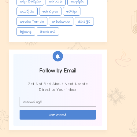
ఆత్మ - చైతన్యము
ఆదిగురువు
ఆధ్యాత్మికం
ఆయర్వేదం
ఆరు చక్రాలు
ఆరోగ్యం
ఆలయం-Temple
జాతీయవాదం
జీవన శైలి
తీర్థయాత్ర
తెలుగు భాష
Follow by Email
Get Notified About Next Update
Direct to Your inbox