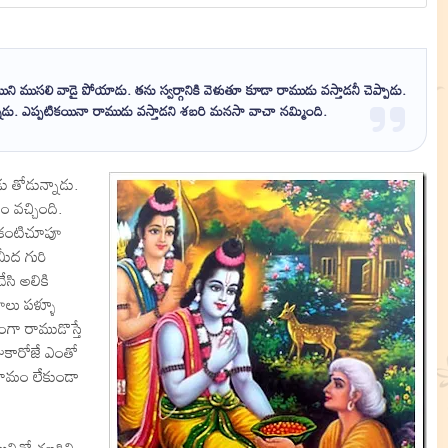
సలి వాడై పోయాడు. తను స్వర్గానికి వెళుతూ కూడా రాముడు వస్తాడనీ చెప్పాడు.
న్నాడు. ఎప్పటికయినా రాముడు వస్తాడని శబరి మనసా వాచా నమ్మింది.
ు తోడున్నాడు.
 వచ్చింది.
, కంటిచూపూ
మీద గురి
సి అలికి
 పూలు పళ్ళూ
ంగా రాముడొస్తే
ోజుకారోజే ఎంతో
రామం లేకుండా