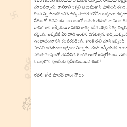
శబరి గురించి కబంధుడు రామునికి చెప్పాడు. రాముడు లక్ష్మ
చూడవచ్చాడు. కానరాని కళ్ళని పులుముకొని చూసింది శబరి
రూపాన్ని మందగించిన కళ్ళు చూడకపోతేనేం ఒళ్ళంతా కళ్ళయ
చేతులతో తడిమింది. ఆరాటంలో అడుగు తడబడినా మాట త
రామ” అని ఆత్మీయంగా పిలిచి కాళ్ళు కడిగి నెత్తిన నీళ్ళు చల్ల
చల్లింది. అప్పటికే ఏరి దాచి ఉంచిన రేగుపళ్ళను తెచ్చియిచ్చి
ఉంటాయేమోనని కలవరపడింది. కొరికి రుచి చూసి ఇచ్చింది
ఎంగిలి అనకుండా ఇష్టంగా తిన్నాడు. శబరి ఆత్మీయతకి ఆ
ఎదురుచూపులతో గడిపేసిన శబరికి ఇంకో జన్మలేకుండా గురుదే
నిలుపుకొని పులకించి పునీతమయింది శబరి!.
రచన:
కోటి మాధవ్ బాలు చౌదరి