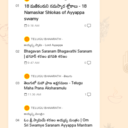
18 మణికంఠుని నమస్కార శ్లోకాలు - 18
Namaskar Shlokas of Ayyappa
swamy
9:18 AM
0
TELUGU BHAARATH
అయ్యప్ప స్వామి - Lord Ayyappa
Bhagavan Saranam Bhagavathi Saranam
| భగవాన్ శరణం భగవతి శరణం
9:47 AM
0
TELUGU BHAARATH
తెలుగు
తెలుగులో మహా ప్రాణ అక్షరములు - Telugu
Maha Prana Aksharamulu
11:36 AM
1
TELUGU BHAARATH
అయ్యప్ప మంత్రం
ఓం శ్రీ స్వామియే శరణం అయ్యప్ప మంత్రం | Om
Sri Swamye Saranam Ayyappa Mantram