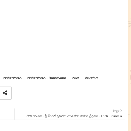
రామాయణం
రామాయణం - Ramayana
శబరి
శబరిమల
కొత్తది
తొలి తిరుపతి - శ్రీ వేంకటేశ్వరుడు" మొదటిగా వెలసిన క్షేత్రము - Tholi Tirumala