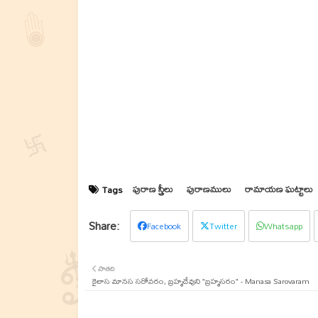
పురాణ స్త్రీలు
పురాణములు
రామాయణ ఘట్టాలు
Tags
Facebook
Twitter
Whatsapp
పాతది
కైలాస మానస సరోవరం, బ్రహ్మదేవుని "బ్రహ్మసరం" - Manasa Sarovaram