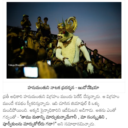
హనుమంతుని నాటక ప్రదర్శన - ఇండోనేషియా
ప్రతీ అధికారి హనుమంతుని విగ్రహం ముందు పెరేడ్ చేస్తున్నాడు. ఆ విగ్రహం
ముందే శపథం స్వీకరిస్తున్నాడు. ఇది చూసిన జియావుల్ కి ఒళ్ళు
మండిపోయింది. అక్కడి సైన్యాధికారిని ఇదేమిటని అడిగాడు. అతను ఎంతో
గర్వంతో -
"తాము మతాన్ని మార్చుకున్నామేగానీ , మా సంస్కృతిని ,
పూర్వీకులను మార్చుకోలేదు గదా!"
అని సమాధానమిచ్చాడు.