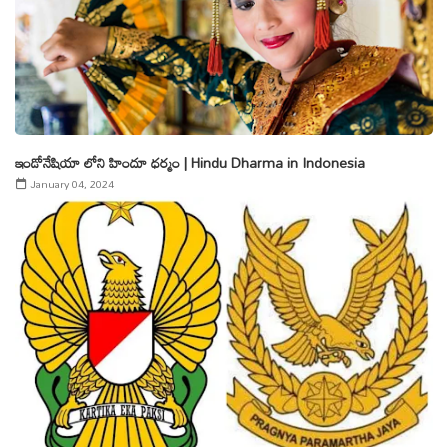
ఇండోనేషియా లోని హిందూ ధర్మం | Hindu Dharma in Indonesia
January 04, 2024