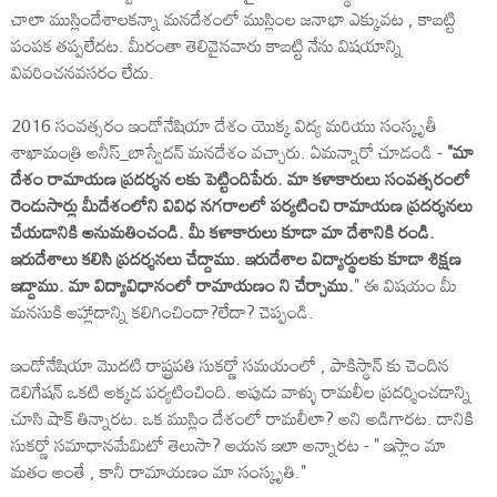
చాలా ముస్లిందేశాలకన్నా మనదేశంలో ముస్లింల జనాభా ఎక్కువట , కాబట్టి
పంపక తప్పలేదట. మీరంతా తెలివైనవారు కాబట్టి నేను విషయాన్ని
వివరించనవసరం లేదు.
2016 సంవత్సరం ఇండోనేషియా దేశం యొక్క విద్య మరియు సంస్కృతీ
శాఖామంత్రి అనీస్_బాస్వేదన్ మనదేశం వచ్చారు. ఏమన్నారో చూడండి -
"మా
దేశం రామాయణ ప్రదర్శన లకు పెట్టిందిపేరు. మా కళాకారులు సంవత్సరంలో
రెండుసార్లు మీదేశంలోని వివిధ నగరాలలో పర్యటించి రామాయణ ప్రదర్శనలు
చేయడానికి అనుమతించండి. మీ కళాకారులు కూడా మా దేశానికి రండి.
ఇరుదేశాలు కలిసి ప్రదర్శనలు చేద్దాము. ఇరుదేశాల విద్యార్థులకు కూడా శిక్షణ
ఇద్దాము. మా విద్యావిధానంలో రామాయణం ని చేర్చాము.
" ఈ విషయం మీ
మనసుకి ఆహ్లాదాన్ని కలిగించిందా?లేదా? చెప్పండి.
ఇండోనేషియా మొదటి రాష్ట్రపతి సుకర్ణో సమయంలో , పాకిస్థాన్ కు చెందిన
డెలిగేషన్ ఒకటి అక్కడ పర్యటించింది. అపుడు వాళ్ళు రామలీల ప్రదర్శించడాన్ని
చూసి షాక్ తిన్నారట. ఒక ముస్లిం దేశంలో రామలీలా? అని అడిగారట. దానికి
సుకర్ణో సమాధానమేమిటో తెలుసా? ఆయన ఇలా అన్నారట - " ఇస్లాం మా
మతం అంతే , కానీ రామాయణం మా సంస్కృతి."