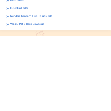
E-Books & Pdfs
Sundara Kandam Free Telugu Pdf
Vaastu Pdf-E-Book Download