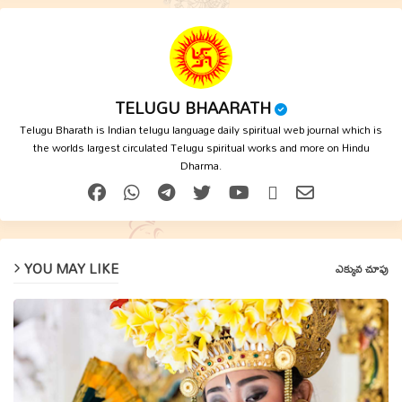
TELUGU BHAARATH
Telugu Bharath is Indian telugu language daily spiritual web journal which is
the worlds largest circulated Telugu spiritual works and more on Hindu
Dharma.
YOU MAY LIKE
ఎక్కువ చూపు