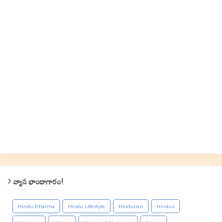
వ్యాస భాండాగారం!
Hindu Dharma
Hindu Lifestyle
Hinduism
Hindus