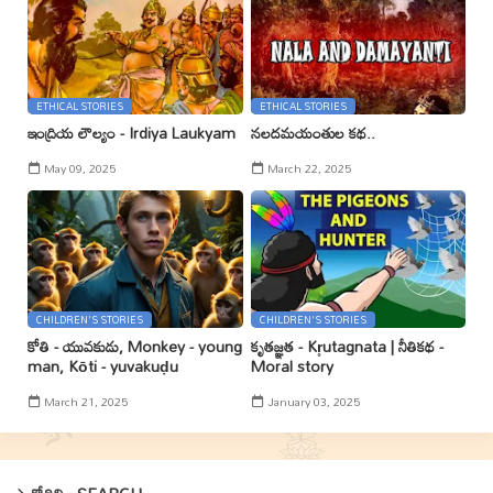
ETHICAL STORIES
ETHICAL STORIES
ఇంద్రియ లౌల్యం - Irdiya Laukyam
నలదమయంతుల కథ..
May 09, 2025
March 22, 2025
CHILDREN'S STORIES
CHILDREN'S STORIES
కోతి - యువకుడు, Monkey - young
కృతజ్ఞత - Kr̥utagnata | నీతికథ -
man, Kōti - yuvakuḍu
Moral story
March 21, 2025
January 03, 2025