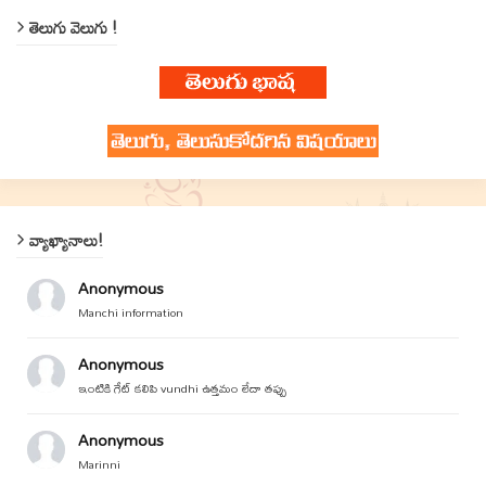
తెలుగు వెలుగు !
వ్యాఖ్యానాలు!
Anonymous
Manchi information
Anonymous
ఇంటికి గేట్ కలిపి vundhi ఉత్తమం లేదా తప్పు
Anonymous
Marinni