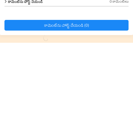
0 కామెంట్‌లు
కామెంట్‌ను పోస్ట్ చేయండి
కామెంట్‌ను పోస్ట్ చేయండి (0)