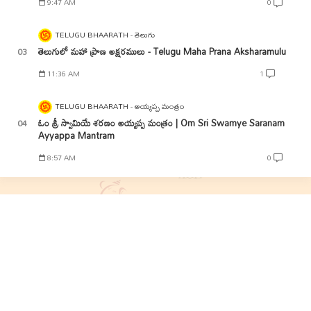
9:47 AM
0
TELUGU BHAARATH
తెలుగు
తెలుగులో మహా ప్రాణ అక్షరములు - Telugu Maha Prana Aksharamulu
11:36 AM
1
TELUGU BHAARATH
అయ్యప్ప మంత్రం
ఓం శ్రీ స్వామియే శరణం అయ్యప్ప మంత్రం | Om Sri Swamye Saranam
Ayyappa Mantram
8:57 AM
0