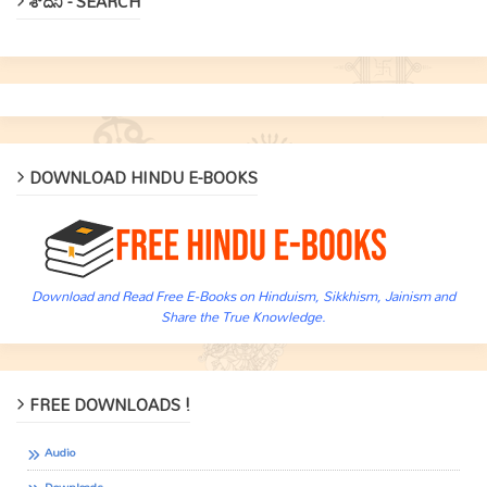
శోదిని - SEARCH
DOWNLOAD HINDU E-BOOKS
Download and Read Free E-Books on Hinduism, Sikkhism, Jainism and
Share the True Knowledge.
FREE DOWNLOADS !
Audio
Downloads