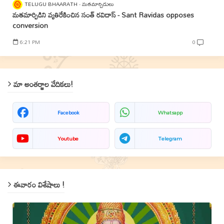
TELUGU BHAARATH
మతమార్పిడులు
మతమార్పిడిని వ్యతిరేకించిన సంత్‌ రవిదాస్‌ - Sant Ravidas opposes
conversion
6:21 PM
0
మా అంతర్జాల వేదికలు!
Facebook
Whatsapp
Youtube
Telegram
ఈవారం విశేషాలు !