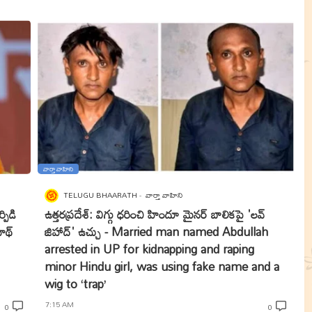
వార్తా వాహిని
TELUGU BHAARATH
వార్తా వాహిని
పిడి
ఉత్తరప్రదేశ్: విగ్గు ధరించి హిందూ మైనర్ బాలికపై 'లవ్
నాథ్
జిహాద్' ఉచ్చు - Married man named Abdullah
arrested in UP for kidnapping and raping
minor Hindu girl, was using fake name and a
wig to ‘trap’
7:15 AM
0
0