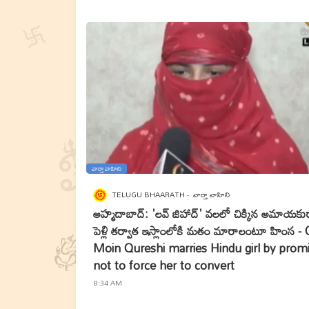
వార్తా వాహిని
TELUGU BHAARATH
వార్తా వాహిని
అహ్మదాబాద్: 'లవ్ జిహాద్' వలలో చిక్కిన అమాయకు
పెళ్లి తర్వాత ఇస్లాంలోకి మతం మారాలంటూ హింస -
Moin Qureshi marries Hindu girl by promi
not to force her to convert
8:34 AM