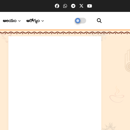
ఆలయం
ఆరోగ్యం