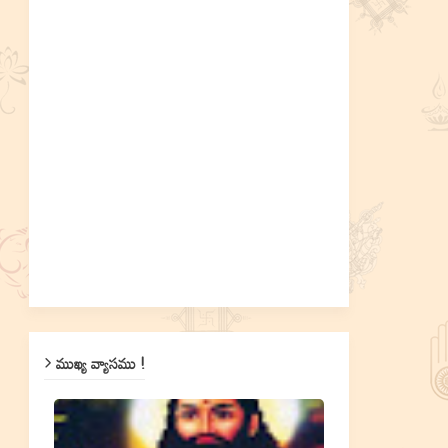
ముఖ్య వ్యాసము !