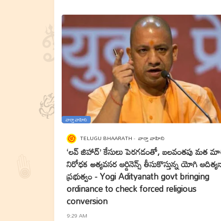
వార్తా వాహిని
TELUGU BHAARATH
వార్తా వాహిని
‘లవ్ జిహాద్’ కేసులు పెరగడంతో, బలవంతపు మత మార్
నిరోధక అత్యవసర ఆర్డినెన్స్ తీసుకొస్తున్న యోగి ఆదిత్య
ప్రభుత్వం - Yogi Adityanath govt bringing
ordinance to check forced religious
conversion
9:29 AM