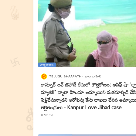
వార్తా వాహిని
TELUGU BHAARATH
వార్తా వాహిని
కాన్పూర్ లవ్ జిహాద్ కేసులో కొత్తకోణం: ఆసిఫ్ షా 'బ్లా
మ్యాజిక్' ద్వారా హిందూ అమ్మాయిని మతమార్పిడి చేస
పెళ్లిచేసున్నాడని ఆరోపిస్తు కేసు దాఖలు చేసిన అమ్మాయ
తల్లితండ్రులు - Kanpur Love Jihad case
8:57 PM