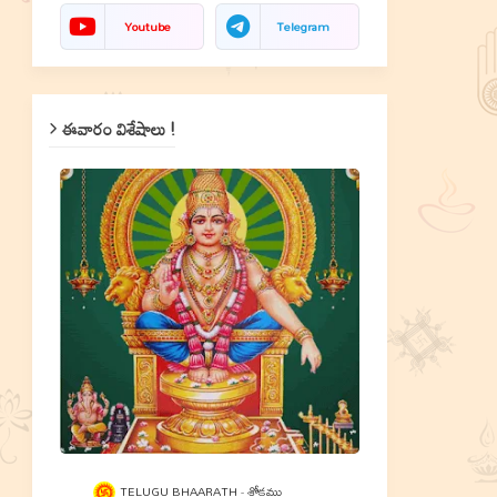
Youtube
Telegram
ఈవారం విశేషాలు !
TELUGU BHAARATH
శ్లోకము