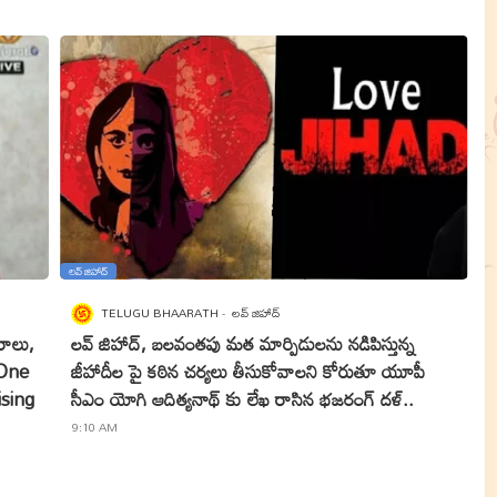
లవ్‌ జిహాద్
TELUGU BHAARATH
లవ్‌ జిహాద్
రాలు,
లవ్ జిహాద్, బలవంతపు మత మార్పిడులను నడిపిస్తున్న
 One
జీహాదీల పై కఠిన చర్యలు తీసుకోవాలని కోరుతూ యూపీ
sing
సీఎం యోగి ఆదిత్యనాథ్ కు లేఖ రాసిన భజరంగ్ దళ్..
9:10 AM