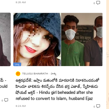
8:28 AM
0
హత్య
TELUGU BHAARATH
హత్య
‌పీ -
ఉత్తరప్రదేశ్: ఇస్లాం మతంలోకి మారడానికి నిరాకరించడంతో
ould
హిందూ బాలికను శిరచ్ఛేదం చేసిన భర్త ఎజాజ్, స్నేహితుడు
షోయబ్ అక్తర్ - Hindu girl beheaded after she
refused to convert to Islam, husband Ejaz
0
8:24 AM
0