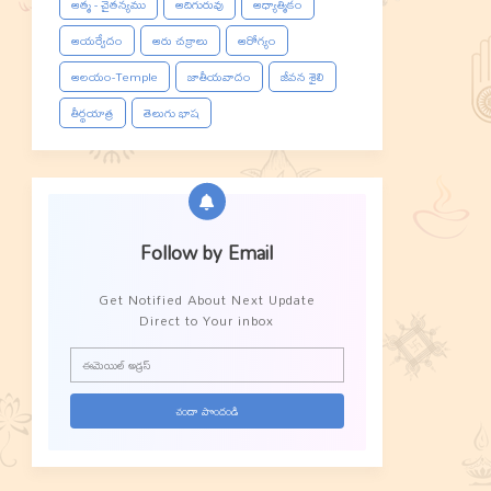
ఆత్మ - చైతన్యము
ఆదిగురువు
ఆధ్యాత్మికం
ఆయర్వేదం
ఆరు చక్రాలు
ఆరోగ్యం
ఆలయం-Temple
జాతీయవాదం
జీవన శైలి
తీర్థయాత్ర
తెలుగు భాష
Follow by Email
Get Notified About Next Update
Direct to Your inbox