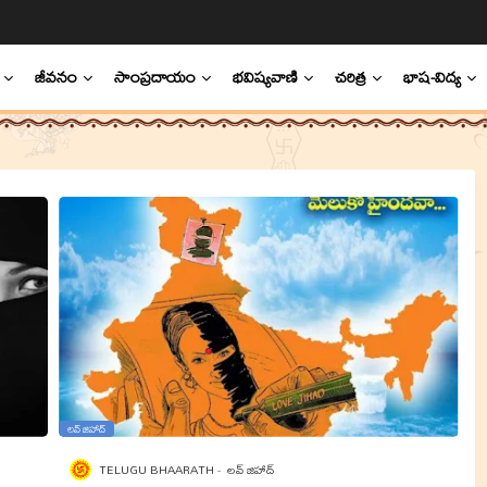
జీవనం
సాంప్రదాయం
భవిష్యవాణి
చరిత్ర
భాష-విద్య
లవ్‌ జిహాద్
TELUGU BHAARATH
లవ్‌ జిహాద్