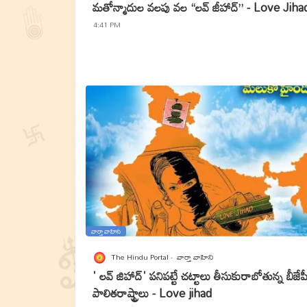
మతోన్మాదుల వలపు వల “లవ్ జీహాద్” - Love Jiha
4:41 PM
వార్తా వాహిని
The Hindu Portal
వార్తా వాహిని
' లవ్ జిహాద్' పనిపట్టే చట్టాలు తీసుకురాబోతున్న బీజేప
పాలితరాష్ట్రాలు - Love jihad