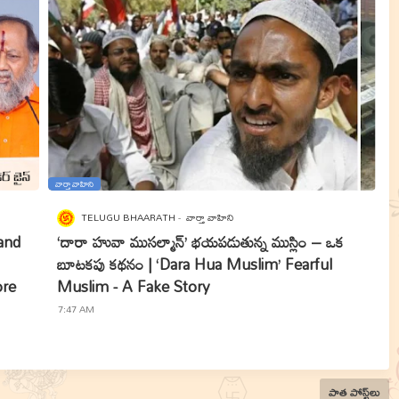
వార్తా వాహిని
TELUGU BHAARATH
వార్తా వాహిని
Land
‘దారా హువా ముసల్మాన్’ భయపడుతున్న ముస్లిం – ఒక
బూటకపు కథనం | ‘Dara Hua Muslim’ Fearful
ore
Muslim - A Fake Story
7:47 AM
పాత పోస్ట్‌లు