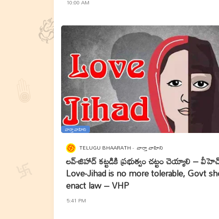
10:00 AM
వార్తా వాహిని
TELUGU BHAARATH
వార్తా వాహిని
లవ్-జిహాద్ కట్టడికి ప్రభుత్వం చట్టం చెయ్యాలి – వీహెచ్
Love-Jihad is no more tolerable, Govt sh
enact law – VHP
5:41 PM