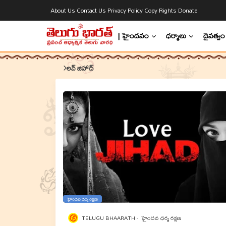
About Us
Contact Us
Privacy Policy
Copy Rights
Donate
| హైందవం
ధర్మాలు
దైవత్వం
లవ్‌ జిహాద్
హైందవ ధర్మ రక్షణ
TELUGU BHAARATH
హైందవ ధర్మ రక్షణ