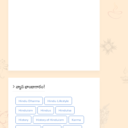
వ్యాస భాండాగారం!
Hindu Dharma
Hindu Lifestyle
Hinduism
Hindus
Hindutva
History
History of Hinduism
Karma