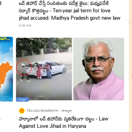
d
లవ్ జిహాద్ చేస్తే నిందితులకు పదేళ్ల జైలు: మధ్యప్రదేశ్
సర్కార్ కొత్తచట్టం - Ten-year jail term for love
jihad accused: Madhya Pradesh govt new law
8:36 AM
హ‌ర్యానా
TELUGU BHAARATH
హ‌ర్యానా
ీ
హ‌ర్యానాలో ల‌వ్ జిహాద్‌కు వ్య‌తిరేకంగా చ‌ట్టం - Law
Against Love Jihad in Haryana