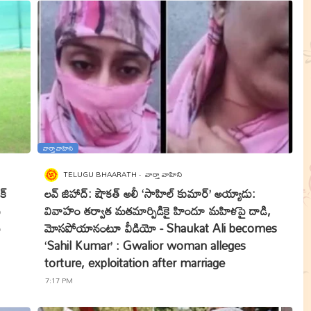
వార్తా వాహిని
TELUGU BHAARATH
వార్తా వాహిని
క్
లవ్ జిహాద్: షౌకత్ అలీ ‘సాహిల్ కుమార్’ అయ్యాడు:
ి
వివాహం తర్వాత మతమార్పిడికై హిందూ మహిళపై దాడి,
ి
మోసపోయానంటూ వీడియో - Shaukat Ali becomes
‘Sahil Kumar’ : Gwalior woman alleges
torture, exploitation after marriage
7:17 PM