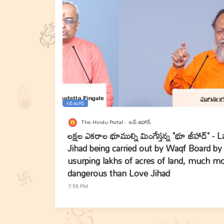
లవ్‌ జిహాద్
The Hindu Portal
లవ్‌ జిహాద్
లక్షల ఎకరాల భూముల్ని మింగేస్తన్న "భూ జీహాద్" - 
Jihad being carried out by Waqf Board by
usurping lakhs of acres of land, much m
dangerous than Love Jihad
7:55 PM