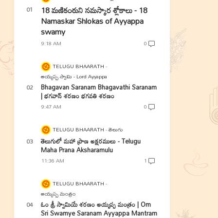
18 మణికంఠుని నమస్కార శ్లోకాలు - 18
Namaskar Shlokas of Ayyappa
swamy
9:18 AM
0
TELUGU BHAARATH
అయ్యప్ప స్వామి - Lord Ayyappa
Bhagavan Saranam Bhagavathi Saranam
| భగవాన్ శరణం భగవతి శరణం
9:47 AM
0
TELUGU BHAARATH
తెలుగు
తెలుగులో మహా ప్రాణ అక్షరములు - Telugu
Maha Prana Aksharamulu
11:36 AM
1
TELUGU BHAARATH
అయ్యప్ప మంత్రం
ఓం శ్రీ స్వామియే శరణం అయ్యప్ప మంత్రం | Om
Sri Swamye Saranam Ayyappa Mantram