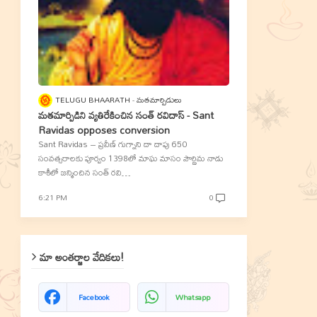
TELUGU BHAARATH
మతమార్పిడులు
మతమార్పిడిని వ్యతిరేకించిన సంత్‌ రవిదాస్‌ - Sant
Ravidas opposes conversion
Sant Ravidas – ప్రవీణ్‌ గుగ్నాని దా దాపు 650
సంవత్సరాలకు పూర్వం 1398లో మాఘ మాసం పౌర్ణిమ నాడు
కాశీలో జన్మించిన సంత్‌ రవి…
6:21 PM
0
మా అంతర్జాల వేదికలు!
Facebook
Whatsapp