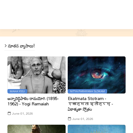
నూతన వ్యాసాలు!
MAHA YOGI
NITYA PARAYANA SLOKAM
అన్నారెడ్డిపాళెం రామయోగి (1895-
Ekatmata Stotram -
1962) - Yogi Ramaiah
एकात्मता स्तोत्रम् -
ఏకాత్మతా స్తోత్రం
June 01, 2026
June 01, 2026