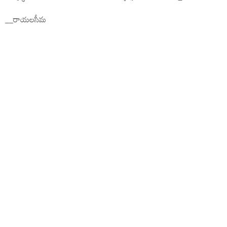
__రాయలసీమ