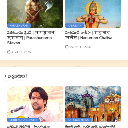
PARASHURAM
HANUMAN
పరశునామ స్తవన్ | परशुनाम
హనుమాన్ చాలీసా | हनुमान्
स्तवन् | Parashunama
चालीसा | Hanuman Chalisa
Stavan
March 30, 2026
April 12, 2026
వార్తవాహిని !
DHIRENDRA SHASTRI
NATIONAL NEWS
ఆరెస్సెస్ లేకపోతే.. హిందువులు
కేదార్ నాథ్, బదరీ నాథ్ ఆలయాల్లోకి