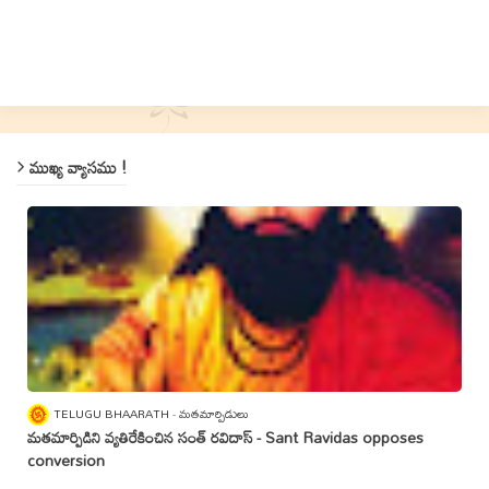
ముఖ్య వ్యాసము !
TELUGU BHAARATH
మతమార్పిడులు
మతమార్పిడిని వ్యతిరేకించిన సంత్‌ రవిదాస్‌ - Sant Ravidas opposes
conversion