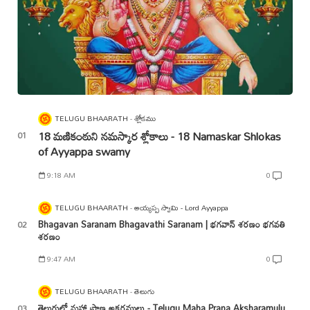
TELUGU BHAARATH
శ్లోకము
18 మణికంఠుని నమస్కార శ్లోకాలు - 18 Namaskar Shlokas
of Ayyappa swamy
9:18 AM
0
TELUGU BHAARATH
అయ్యప్ప స్వామి - Lord Ayyappa
Bhagavan Saranam Bhagavathi Saranam | భగవాన్ శరణం భగవతి
శరణం
9:47 AM
0
TELUGU BHAARATH
తెలుగు
తెలుగులో మహా ప్రాణ అక్షరములు - Telugu Maha Prana Aksharamulu