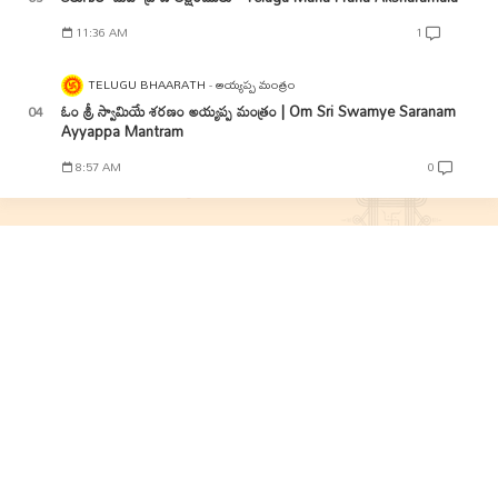
11:36 AM
1
TELUGU BHAARATH
అయ్యప్ప మంత్రం
ఓం శ్రీ స్వామియే శరణం అయ్యప్ప మంత్రం | Om Sri Swamye Saranam
Ayyappa Mantram
8:57 AM
0