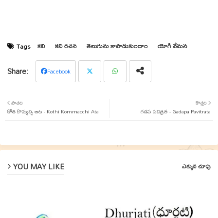
కవి
కవి రచన
తెలుగును కాపాడుకుందాం
యోగి వేమన
Tags
Facebook
Twit
Wha
పాతది
కొత్తది
కోతి కొమ్మచ్చి ఆట - Kothi Kommacchi Ata
ter
tsap
గడప పవిత్రత - Gadapa Pavitrata
p
YOU MAY LIKE
ఎక్కువ చూపు