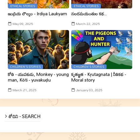
ETHICAL STORIES
ETHICAL STORIES
ఇంద్రియ లౌల్యం - Irdiya Laukyam
నలదమయంతుల కథ..
May 09, 2025
March 22, 2025
CHILDREN'S STORIES
CHILDREN'S STORIES
కోతి - యువకుడు, Monkey - young
కృతజ్ఞత - Kr̥utagnata | నీతికథ -
man, Kōti - yuvakuḍu
Moral story
March 21, 2025
January 03, 2025
శోదిని - SEARCH