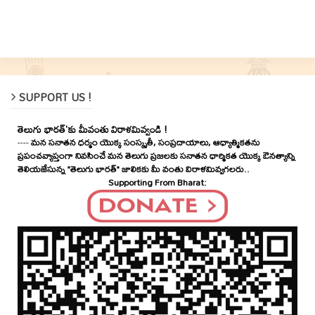
SUPPORT US !
తెలుగు భారత్'కు మీవంతు విరాళమివ్వండి !
----
మన సనాతన ధర్మం యొక్క సంస్కృతీ, సంప్రదాయాలు, ఆధ్యాత్మికతను
ప్రపంచవ్యాప్తంగా నివసించే మన తెలుగు ప్రజలకు సనాతన ధార్మికత యొక్క ఔనత్యాన్ని
తెలియజేసున్న "తెలుగు భారత్" జాలికకు మీ వంతు విరాళమివ్వగలరు..
Supporting From Bharat: