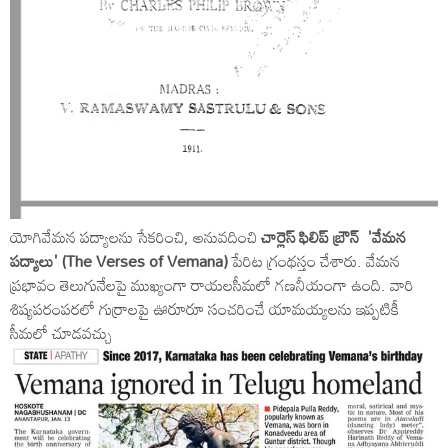
యోగివేమన పద్యాలను సేకరించి, అనువదించి
చార్లెస్ ఫిలిప్ బ్రౌన్ 'వేమన
పద్యాలు' (The Verses of Vemana)
పేరిట గ్రంథస్తం చేశారు. వేమన
ప్రభావం తెలుగునేలపై ముఖ్యంగా రాయలసీమలో గణనీయంగా ఉంది. వారి
శిష్యపరంపరలో గుర్రాలపై ఊరూరూ సంచరించే యామయ్యలను ఇప్పటికీ
సీమలో చూడవచ్చు