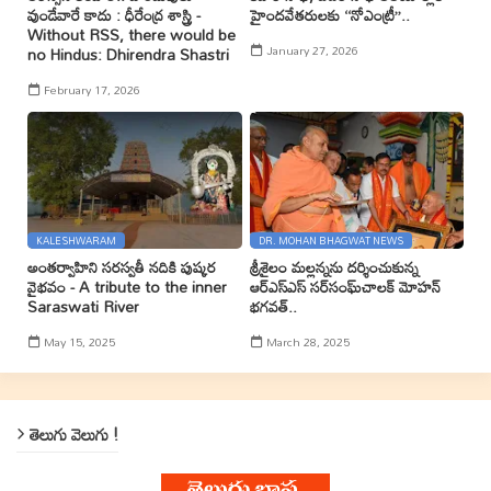
వుండేవారే కాదు : ధీరేంద్ర శాస్త్రి -
హైందవేతరులకు ‘‘నోఎంట్రీ’’..
Without RSS, there would be
January 27, 2026
no Hindus: Dhirendra Shastri
February 17, 2026
KALESHWARAM
DR. MOHAN BHAGWAT NEWS
అంతర్వాహిని సరస్వతీ నదికి పుష్కర
శ్రీశైలం మల్లన్నను దర్శించుకున్న
వైభవం - A tribute to the inner
ఆర్ఎస్ఎస్ సర్‌సంఘ్‌చాలక్ మోహన్
Saraswati River
భగవత్..
May 15, 2025
March 28, 2025
తెలుగు వెలుగు !