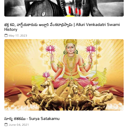
భక్త కవి, వాగ్గేయకారుడు అల్లూరి వే౦కటాద్రిస్వామి | Alluri Venkadatri Swami
History
May 17, 2023
సూర్య శతకము - Surya Satakamu
June 04, 2021