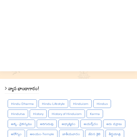
వ్యాస భాండాగారం!
Hindu Dharma
Hindu Lifestyle
Hinduism
Hindus
Hindutva
History
History of Hinduism
Karma
ఆత్మ - చైతన్యము
ఆదిగురువు
ఆధ్యాత్మికం
ఆయర్వేదం
ఆరు చక్రాలు
ఆరోగ్యం
ఆలయం-Temple
జాతీయవాదం
జీవన శైలి
తీర్థయాత్ర