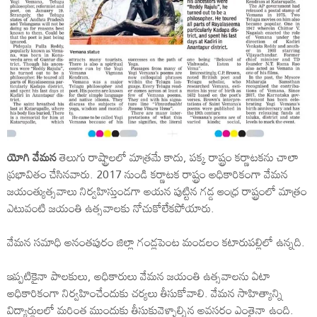
యోగి వేమన
తెలుగు రాష్ట్రాలలో మాత్రమే కాదు, పక్క రాష్ట్రం కర్ణాటకను చాలా
ప్రభావితం చేసినవారు. 2017 నుండి కర్ణాటక రాష్ట్రం అధికారికంగా వేమన
జయంత్యుత్సవాలు నిర్వహిస్తుండగా అయన పుట్టిన గడ్డ ఆంధ్ర రాష్ట్రంలో మాత్రం
ఎటువంటి జయంతి ఉత్సవాలకు నోచుకోలేకపోయారు.
వేమన సమాధి అనంతపురం జిల్లా గండ్లపెంట మండలం కటారుపల్లిలో ఉన్నది.
ఇప్పటికైనా పాలకులు, అధికారులు వేమన జయంతి ఉత్సవాలను ఏటా
అధికారికంగా నిర్వహించేందుకు చర్యలు తీసుకోవాలి. వేమన సాహిత్యాన్ని
విద్యార్థులలో మరింత ముందుకు తీసుకువెళ్ళాల్సిన అవసరం ఎంతైనా ఉంది.