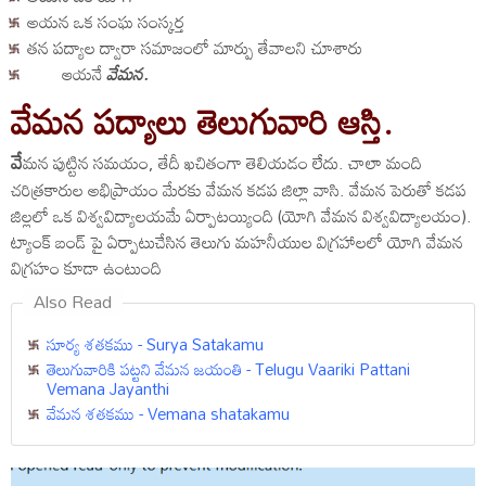
అయన ఒక సంఘ సంస్కర్త
తన పద్యాల ద్వారా సమాజంలో మార్పు తేవాలని చూశారు
ఆయనే
వేమన.
వేమన పద్యాలు తెలుగువారి ఆస్తి.
వే
మన పుట్టిన సమయం, తేదీ ఖచితంగా తెలియడం లేదు. చాలా మంది
చరిత్రకారుల అభిప్రాయం మేరకు వేమన కడప జిల్లా వాసి. వేమన పెరుతో కడప
జిల్లలో ఒక విశ్వవిద్యాలయమే ఏర్పాటయ్యింది (యోగి వేమన విశ్వవిద్యాలయం).
ట్యాంక్ బండ్ పై ఏర్పాటుచేసిన తెలుగు మహనీయుల విగ్రహాలలో యోగి వేమన
విగ్రహం కూడా ఉంటుంది
Also Read
సూర్య శతకము - Surya Satakamu
తెలుగువారికి పట్టని వేమన జయంతి - Telugu Vaariki Pattani
Vemana Jayanthi
వేమన శతకము - Vemana shatakamu