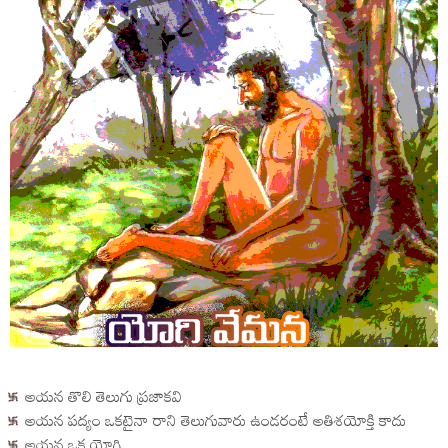
అయన తొలి తెలుగు ప్రజాకవి
అయన పద్యం ఒకటైనా రాని తెలుగువారు ఉండరంటే అతిశయోక్తి కాదు
అయన ఒక యోగి