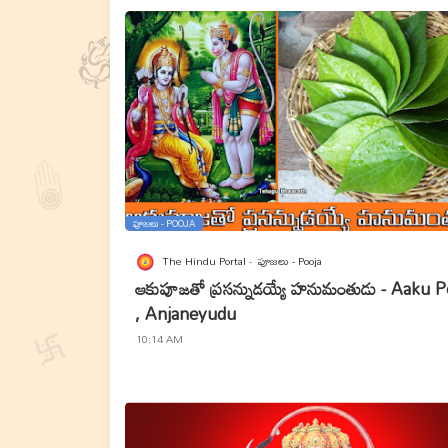
పూజలు - POOJA
The Hindu Portal
పూజలు - Pooja
ఆకుపూజతో ప్రసన్నుడయ్యే హనుమంతుడు - Aaku P
, Anjaneyudu
10:14 AM