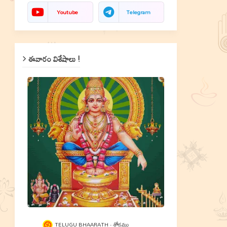
Youtube
Telegram
ఈవారం విశేషాలు !
TELUGU BHAARATH
శ్లోకము