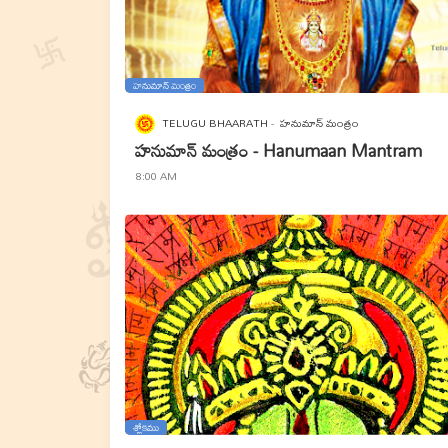
హనుమాన్ మంత్రం
TELUGU BHAARATH
హనుమాన్ మంత్రం
హనుమాన్ మంత్రం - Hanumaan Mantram
8:00 AM
శ్లోకము