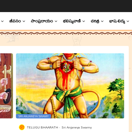
జీవనం
సాంప్రదాయం
భవిష్యవాణి
చరిత్ర
భాష-విద్య
SRI ANJANEYA SWAMY
TELUGU BHAARATH
Sri Anjaneya Swamy