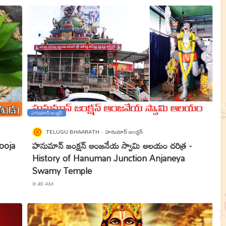
హనుమాన్ జంక్షన్
TELUGU BHAARATH
హనుమాన్ జంక్షన్
ooja
హనుమాన్ జంక్షన్ ఆంజనేయ స్వామి ఆలయం చరిత్ర -
History of Hanuman Junction Anjaneya
Swamy Temple
8:49 AM