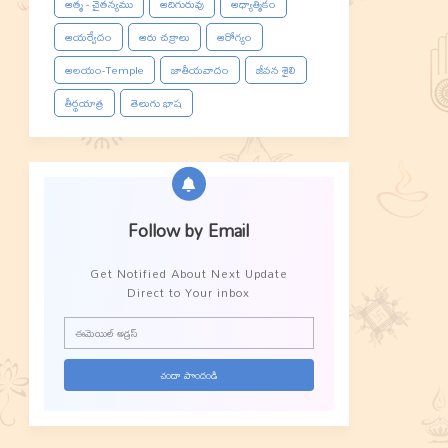
ఆత్మ - చైతన్యము
ఆదిగురువు
ఆధ్యాత్మికం
ఆయర్వేదం
ఆరు చక్రాలు
ఆరోగ్యం
ఆలయం-Temple
జాతీయవాదం
జీవన శైలి
తీర్థయాత్ర
తెలుగు భాష
Follow by Email
Get Notified About Next Update
Direct to Your inbox