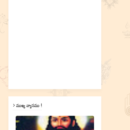
ముఖ్య వ్యాసము !