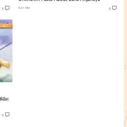
9:21 PM
0
0
్రము:
0