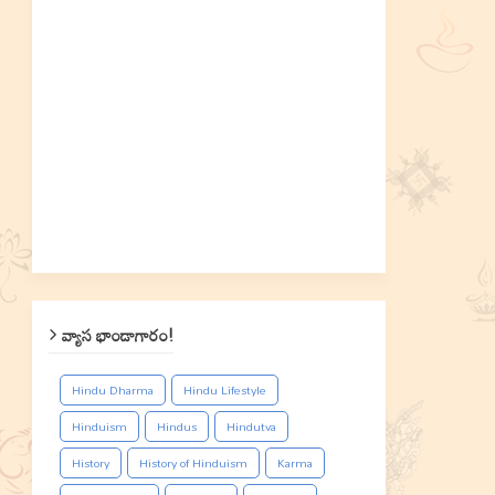
వ్యాస భాండాగారం!
Hindu Dharma
Hindu Lifestyle
Hinduism
Hindus
Hindutva
History
History of Hinduism
Karma