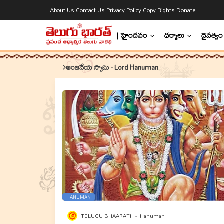
About Us
Contact Us
Privacy Policy
Copy Rights
Donate
| హైందవం
ధర్మాలు
దైవత్వం
ఆంజనేయ స్వామి - Lord Hanuman
HANUMAN
TELUGU BHAARATH
Hanuman