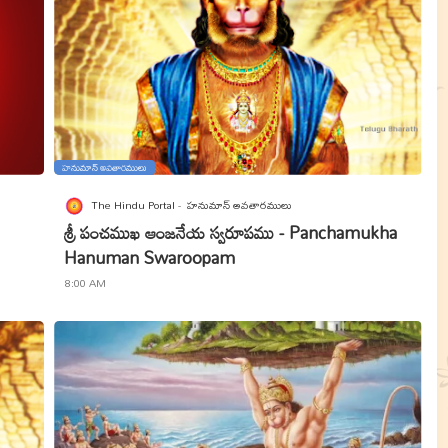
హనుమాన్ అవతారములు
The Hindu Portal
హనుమాన్ అవతారములు
శ్రీ పంచముఖ ఆంజనేయ స్వరూపము - Panchamukha
Hanuman Swaroopam
8:00 AM