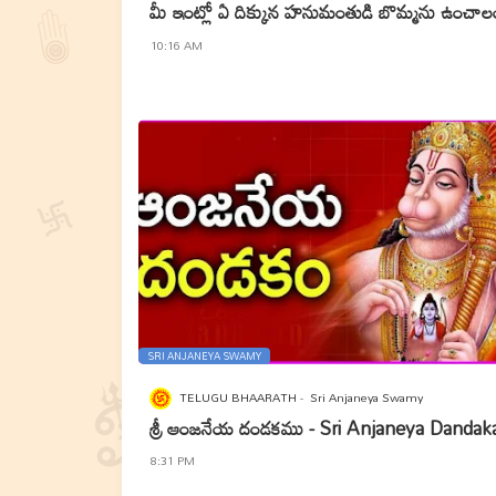
మీ ఇంట్లో ఏ దిక్కున హనుమంతుడి బొమ్మను ఉంచాలం
10:16 AM
SRI ANJANEYA SWAMY
TELUGU BHAARATH
Sri Anjaneya Swamy
శ్రీ ఆంజనేయ దండకము - Sri Anjaneya Danda
8:31 PM