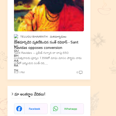
TELUGU BHAARATH
మతమార్పిడులు
మతమార్పిడిని వ్యతిరేకించిన సంత్‌ రవిదాస్‌ - Sant
Ravidas opposes conversion
Sant Ravidas – ప్రవీణ్‌ గుగ్నాని దా దాపు 650
సంవత్సరాలకు పూర్వం 1398లో మాఘ మాసం పౌర్ణిమ నాడు
కాశీలో జన్మించిన సంత్‌ రవి…
6:21 PM
0
మా అంతర్జాల వేదికలు!
Facebook
Whatsapp