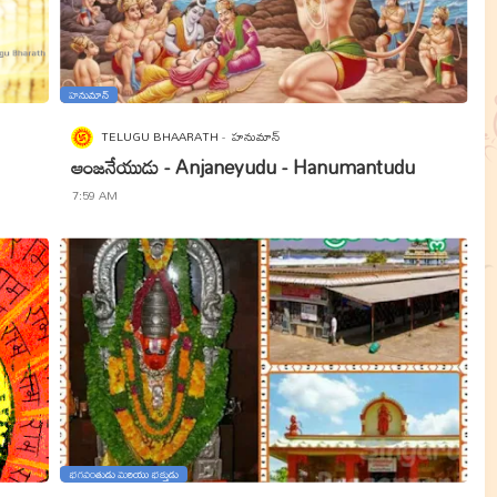
హనుమాన్‌
TELUGU BHAARATH
హనుమాన్‌
ఆంజనేయుడు - Anjaneyudu - Hanumantudu
7:59 AM
భగవంతుడు మరియు భక్తుడు