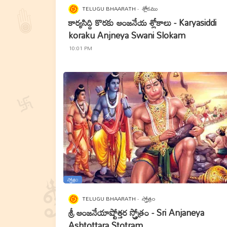
TELUGU BHAARATH
శ్లోకము
కార్యసిద్ది కొరకు ఆంజనేయ శ్లోకాలు - Karyasiddi
koraku Anjneya Swani Slokam
10:01 PM
స్త్రోత్రం
TELUGU BHAARATH
స్త్రోత్రం
శ్రీ ఆంజనేయాష్టోత్తర స్త్రోత్రం - Sri Anjaneya
Ashtottara Stotram