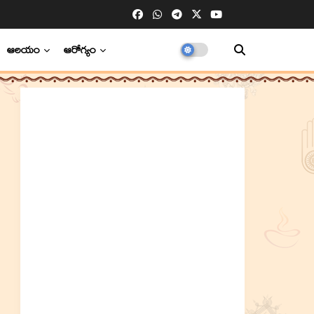
ఆలయం
ఆరోగ్యం