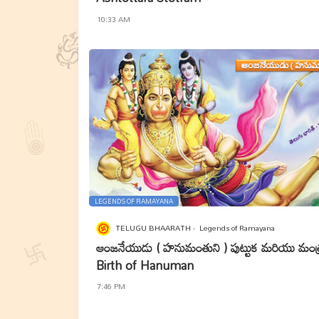
10:33 AM
LEGENDS OF RAMAYANA
TELUGU BHAARATH
Legends of Ramayana
ఆంజనేయుడు ( హనుమంతుని ) పుట్టుక మరియు మంత
Birth of Hanuman
7:46 PM