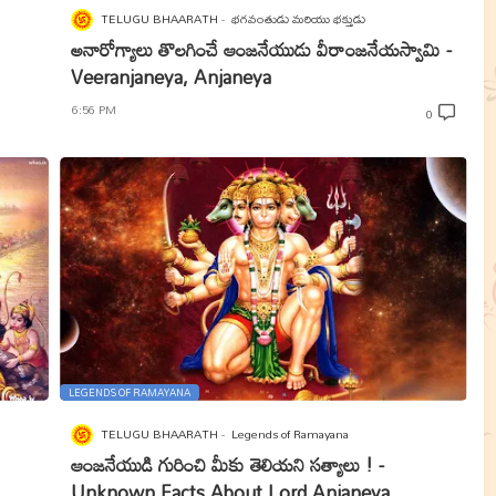
TELUGU BHAARATH
భగవంతుడు మరియు భక్తుడు
అనారోగ్యాలు తొలగించే ఆంజనేయుడు వీరాంజనేయస్వామి -
Veeranjaneya, Anjaneya
6:56 PM
0
LEGENDS OF RAMAYANA
TELUGU BHAARATH
Legends of Ramayana
ఆంజనేయుడి గురించి మీకు తెలియని సత్యాలు ! -
Unknown Facts About Lord Anjaneya